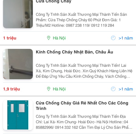
Cửa Chống Cháy
Công Ty Tnhh Sản Xuất Thương Mại Thành Tiến Sản
Phẩm: Cửa Thép Chống Cháy 60 Phút Đơn Giá: 1
Triệu/M2 Hotline: 0987 238 119/ 0912 119 284
1 triệu
Hà Nội
>1 năm
Kính Chống Cháy Nhật Bản, Châu Âu
Công Ty Tnhh Sản Xuất Thương Mại Thành Tiến! Lai
Xá, Kim Chung, Hoài Đức. Xin Quý Khách Hàng Liên Hệ
Để Đáp Ứng Yêu Cầu Kính Chống Cháy, Vách Chống
Cháy Châu Âu, Nhật Bản. Châu Âu: 1.9 Triệu/M2. Nhật
Bản: 2.1 Triệu/M2. Hotline: 0912 11
1,9 triệu
Hà Nội
>1 năm
Cửa Chống Cháy Giá Rẻ Nhất Cho Các Công
Trình
Công Ty Tnhh Sản Xuất Thương Mại Thành Tiến Địa
Chỉ: Lai Xá- Kim Chung- Hoài Đức- Hà Nội Hotline::04
85882996/ 0914 332 162 Cần Tìm Đại Lý Cho Sản Phẩm
Cửa Chống Cháy, Cửa Thép Công Nghiệp, Phòng Kho