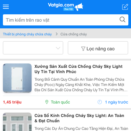
Thiết bị phòng cháy chữa cháy
Cửa chống cháy
Lọc nâng cao
Xưởng Sản Xuất Cửa Chống Cháy Sky Light
Uy Tín Tại Vĩnh Phúc
Trong Bối Cảnh Quy Chuẩn An Toàn Phòng Cháy Chữa
Cháy (Pccc) Ngày Càng Khắt Khe, Việc Tìm Kiếm Một
Địa Chỉ Sản Xuất Cửa Chống Cháy Uy Tín Tại Vĩnh Phúc
Là Mối Quan Tâm Hàng Đầu Của Các Chủ Đầu Tư, Nhà
Thầu Và Đơn Vị Thi Công. Vĩnh Phúc Không Chỉ Là...
1,45 triệu
Toàn quốc
1 ngày trước
Cửa Sổ Kính Chống Cháy Sky Light: An Toàn
& Đạt Chuẩn
Trong Các Dự Án Chung Cư Cao Tầng Hiện Đại, An Toàn