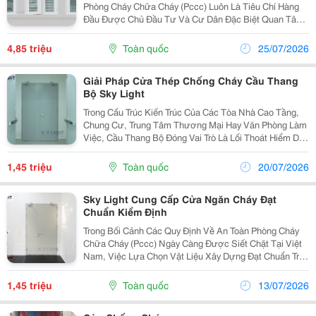
Phòng Cháy Chữa Cháy (Pccc) Luôn Là Tiêu Chí Hàng
Đầu Được Chủ Đầu Tư Và Cư Dân Đặc Biệt Quan Tâm.
Do Đặc Thù Kiến Trúc Tập Trung Đông Người Và
Khoảng Cách Giữa Các Căn Hộ Tương Đối Gần, Nguy
4,85 triệu
Toàn quốc
25/07/2026
Cơ Lửa...
Giải Pháp Cửa Thép Chống Cháy Cầu Thang
Bộ Sky Light
Trong Cấu Trúc Kiến Trúc Của Các Tòa Nhà Cao Tầng,
Chung Cư, Trung Tâm Thương Mại Hay Văn Phòng Làm
Việc, Cầu Thang Bộ Đóng Vai Trò Là Lối Thoát Hiểm Duy
Nhất Và Quan Trọng Nhất Khi Xảy Ra Sự Cố Hỏa Hoạn.
Để Đảm Bảo Lối Thoát Nạn Này Không Bị Cô Lập...
1,45 triệu
Toàn quốc
20/07/2026
Sky Light Cung Cấp Cửa Ngăn Cháy Đạt
Chuẩn Kiểm Định
Trong Bối Cảnh Các Quy Định Về An Toàn Phòng Cháy
Chữa Cháy (Pccc) Ngày Càng Được Siết Chặt Tại Việt
Nam, Việc Lựa Chọn Vật Liệu Xây Dựng Đạt Chuẩn Trở
Thành Yêu Cầu Bắt Buộc Đối Với Mọi Công Trình. Đối
Với Các Dự Án Từ Nhà Ở Cao Tầng, Trung Tâm...
1,45 triệu
Toàn quốc
13/07/2026