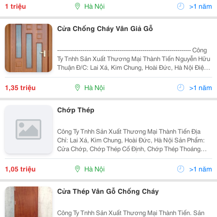
Tôi Chuyên Cung Cấp, Lắp Đặt Và Bảo Trì Các Hạng
1 triệu
Hà Nội
>1 năm
Mục: +
Cửa Chống Cháy Vân Giả Gỗ
--------------------------------------------------------------------- Công
Ty Tnhh Sản Xuất Thương Mại Thành Tiến Nguyễn Hữu
Thuận Đ/C: Lai Xá, Kim Chung, Hoài Đức, Hà Nội Điện
Thoại: 04. 858 829 96/ Fax: 04. 33 661 369 Website:
Thanht
1,35 triệu
Hà Nội
>1 năm
Chớp Thép
Công Ty Tnhh Sản Xuất Thương Mại Thành Tiến Địa
Chỉ: Lai Xá, Kim Chung, Hoài Đức, Hà Nội Sản Phẩm:
Cửa Chớp, Chớp Thép Cố Định, Chớp Thép Thoáng
Gió... Đơn Giá: 1.05 Triệu/M2. Xin Liên Hệ: Phòng Kinh
Doanh 0987 238 119/ 0912 119 284 Em
1,05 triệu
Hà Nội
>1 năm
Cửa Thép Vân Gỗ Chống Cháy
Công Ty Tnhh Sản Xuất Thương Mại Thành Tiến. Sản