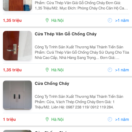
Phẩm: Cửa Thép Vân Giả Gỗ Chống Cháy Đơn Giá:
1,35 Triệu/M2. Mục Đích: Phòng Cháy Cho Căn Hộ Cao
Cấp, Nhà Hàng, Khách Sạn Sang Trọng, Công Trình
Trọng Điểm.
1,35 triệu
Hà Nội
>1 năm
Cửa Thép Vân Gỗ Chống Cháy
Công Ty Tnhh Sản Xuất Thương Mại Thành Tiến Sản
Phẩm: Cưả Thép Vân Gỗ Chống Cháy Sử Dụng Cho Tòa
Nhà Cao Cấp, Nhà Hàng Sang Trọng... Đơn Giá:
1.350.000 Vnd/M2 Hotline: 0987 238 119/ 0912 119 284
1,35 triệu
Hà Nội
>1 năm
Cửa Chống Cháy
Công Ty Tnhh Sản Xuất Thương Mại Thành Tiến Sản
Phẩm: Cửa, Vách Thép Chống Cháy Đơn Giá: 1
Triệu/M2. Liên Hệ: 0987 238 119/ 0912 119 284.
1 triệu
Hà Nội
>1 năm