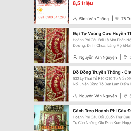
8,5 triệu
Đinh Văn Thắng
78 Tr
Đại Tự Vuông Cửu Huyền T
Hoành Phi Câu Đối Là Một Phần Nộ
Đường, Đình, Chùa, Lăng Mộ &Hell
Hoành Phi Câu Đối Thường Sử Dụn
Câu Đối Thờ Gia Tiên &Ldquo; Cử
Nguyễn Văn Nguyện
Đồ Đồng Truyền Thống - Ch
532 Lý Thái Tổ P10 Q10 Tư Vấn 0984246198 Chất Liệu : Bằng Đồng Liền Thúc
Nổi , Nền Đồng Tô Đen Làm Điểm N
: 30 X 135 Cm Sản Phẩm Được Sản 
Điện Phân Cao Cấp .
Nguyễn Văn Nguyện
Cách Treo Hoành Phi Câu Đ
Hoành Phi Câu Đối ,Cuốn Thư Câu Đối Đúc Lưu 
Tụ Của Những Gia Đình Xum Họp,
Điểm Con Cháu Tất Bật Mua Sắm C