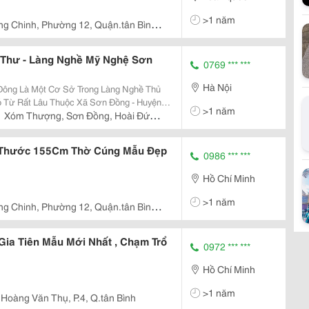
>1 năm
ng Chinh, Phường 12, Quận.tân Bình,
n Thư - Làng Nghề Mỹ Nghệ Sơn
0769 *** ***
Hà Nội
ông Là Một Cơ Sở Trong Làng Nghề Thủ
 Từ Rất Lâu Thuộc Xã Sơn Đồng - Huyện
>1 năm
Xóm Thượng, Sơn Đồng, Hoài Đức,
Sở Sản X
h Thước 155Cm Thờ Cúng Mẫu Đẹp
0986 *** ***
Hồ Chí Minh
>1 năm
ng Chinh, Phường 12, Quận.tân Bình,
Gia Tiên Mẫu Mới Nhất , Chạm Trổ
0972 *** ***
Hồ Chí Minh
>1 năm
 Hoàng Văn Thụ, P.4, Q.tân Bình