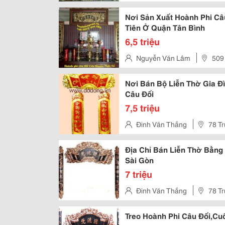
Nơi Sản Xuất Hoành Phi Câ
Tiên Ở Quận Tân Bình
6,5 triệu
Nguyễn Văn Lâm
509
Nơi Bán Bộ Liễn Thờ Gia Đ
Câu Đối
7,5 triệu
Đinh Văn Thắng
78 Tr
Địa Chỉ Bán Liễn Thờ Bằng
Sài Gòn
7 triệu
Đinh Văn Thắng
78 T
Treo Hoành Phi Câu Đối,C