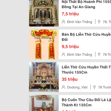
Nội Thất Bộ Hoành Phi 1
Đồng Tại An Giang
7,5 triệu
Đinh Văn Thắng
78, T
Duẩn- Hn
Bán Bộ Liễn Thờ Cửu Huyề
Đối
9,5 triệu
Đinh Văn Thắng
78 Tr
Liễn Thờ Cửu Huyền Thất 
Thước 155Cm
35 triệu
Dodong_Viet
78 Trườ
Hồ Chí Minh, Việt Nam
Bộ Cuốn Thư Câu Đối Lá L
Thành Kt 135Cm