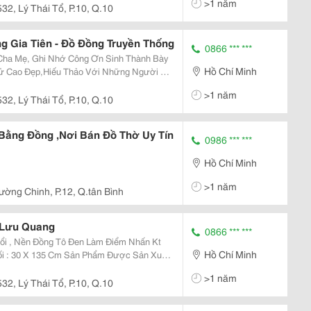
>1 năm
Cũng Ngà
532, Lý Thái Tổ, P.10, Q.10
g Gia Tiên - Đồ Đồng Truyền Thống
0866 *** ***
Cha Mẹ, Ghi Nhớ Công Ơn Sinh Thành Bày
Hồ Chí Minh
Cử Cao Đẹp,Hiếu Thảo Với Những Người Đã
n Lớn, Đây Là Việc Báo Hiếu Thiết Thực
>1 năm
u: Đồng V
532, Lý Thái Tổ, P.10, Q.10
Bằng Đồng ,Nơi Bán Đồ Thờ Uy Tín
0986 *** ***
Hồ Chí Minh
>1 năm
ường Chinh, P.12, Q.tân Bình
 Lưu Quang
0866 *** ***
Nổi , Nền Đồng Tô Đen Làm Điểm Nhấn Kt
Hồ Chí Minh
Đối : 30 X 135 Cm Sản Phẩm Được Sản Xuất
o Điện Phân Cao Cấp . Hoành Phi Câu Đối Là
>1 năm
532, Lý Thái Tổ, P.10, Q.10