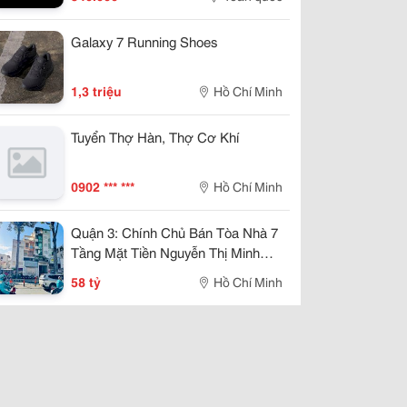
Galaxy 7 Running Shoes
1,3 triệu
Hồ Chí Minh
Tuyển Thợ Hàn, Thợ Cơ Khí
0902 *** ***
Hồ Chí Minh
Quận 3: Chính Chủ Bán Tòa Nhà 7
Tầng Mặt Tiền Nguyễn Thị Minh
Khai, P.bàn Cờ- 4M*20M- Vị Trí Vip
58 tỷ
Hồ Chí Minh
Ngay Góc Cmt8- Khu Vực Kd Đa
Ngành- Khai Thác