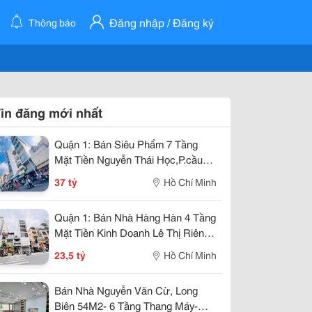
Đăng nhập / Đăng ký
Thông báo
in đăng mới nhất
Quận 1: Bán Siêu Phẩm 7 Tầng
Mặt Tiền Nguyễn Thái Học,P.cầu
Ông Lãnh- Dt 4M*20M Sh Vuông
37 tỷ
Hồ Chí Minh
Đẹp- Dòng Tiền Đều Hơn 1
Tỷ/Năm- Chính
Quận 1: Bán Nhà Hàng Hàn 4 Tầng
Mặt Tiền Kinh Doanh Lê Thị Riêng,
P.bến Thành- Dt 47M2- Chính Chủ
23,5 tỷ
Hồ Chí Minh
Giang Giang
Bán Nhà Nguyễn Văn Cừ, Long
Biên 54M2- 6 Tầng Thang Máy-