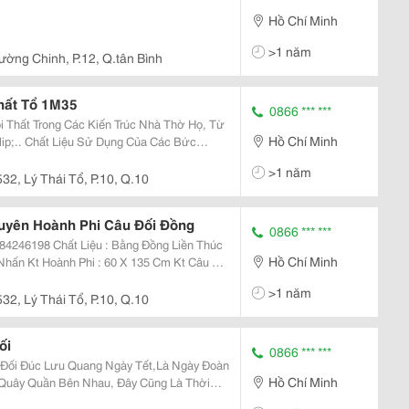
Hồ Chí Minh
>1 năm
ường Chinh, P.12, Q.tân Bình
hất Tổ 1M35
0866 *** ***
i Thất Trong Các Kiến Trúc Nhà Thờ Họ, Từ
Hồ Chí Minh
ip;.. Chất Liệu Sử Dụng Của Các Bức
g Là Các Vật Liệu Gỗ, Đồng, Bộ Hoành Phi
>1 năm
u Huy
532, Lý Thái Tổ, P.10, Q.10
uyên Hoành Phi Câu Đối Đồng
0866 *** ***
Hồ Chí Minh
hấn Kt Hoành Phi : 60 X 135 Cm Kt Câu Đối
Xuất Tỉ Mỉ , Chạm Trổ Sắc Nét , Phủ Keo
>1 năm
532, Lý Thái Tổ, P.10, Q.10
ối
0866 *** ***
Quang Ngày Tết,Là Ngày Đoàn
Hồ Chí Minh
Quây Quần Bên Nhau, Đây Cũng Là Thời
ác Đồ Dùng Trang Trí,Bày Phòng Thờ,Bàn