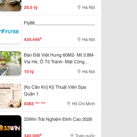
Gara Ô Tô - 20.5 Tỷ
20,5 tỷ
Hà Nội
Fly88_________________________________________
₫
434.444
Hà Nội
Bán Đất Việt Hưng 60M2- Mt 3.8M-
Vỉa Hè, Ô Tô Tránh- Mặt Công
Viên- 1X Tỷ
10 tỷ
Hà Nội
[Ko Cần Kn] Kỹ Thuật Viên Spa
Quận 1
0383 *** ***
Hồ Chí Minh
33Win Trải Nghiệm Đỉnh Cao 2026
₫
340.000
Toàn quốc