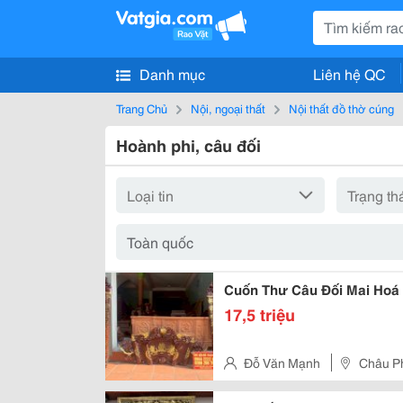
Danh mục
Liên hệ QC
Trang Chủ
Nội, ngoại thất
Nội thất đồ thờ cúng
Hoành phi, câu đối
Cuốn Thư Câu Đối Mai Hoá
17,5 triệu
Đỗ Văn Mạnh
Châu Ph
Nam