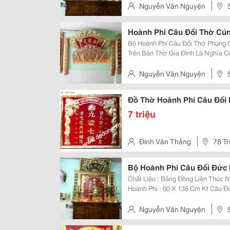
Thờ Gia Tiên Tạo Không Khí Ấm 
Nguyễn Văn Nguyện
Hoành Phi Câu Đối Thờ Cún
Bộ Hoành Phi Câu Đối Thờ Phụng 
Trên Bàn Thờ Gia Đình Là Nghĩa 
Sinh Và Nuôi Dưỡng Chúng Ta Khô
Của Mỗi Người Con. Chất Liệ
Nguyễn Văn Nguyện
Đồ Thờ Hoành Phi Câu Đối 
7 triệu
Đinh Văn Thắng
78 Tr
Bộ Hoành Phi Câu Đối Đức
Chất Liệu : Bằng Đồng Liền Thúc 
Hoành Phi : 60 X 135 Cm Kt Câu 
Tỉ Mỉ , Chạm Trổ Sắc Nét , Phủ Ke
Một Phần Nội Thất Trong Các Kiế
Nguyễn Văn Nguyện