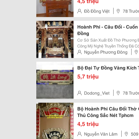
4,5 triệu
Đồ Đồng Việt
78 Trườ
Hồ Chí Minh, Việt Nam
Hoành Phi - Câu Đối - Cuố
Đồng
Cơ Sở Sản Xuất Đồ Thờ Phương Đ
Công Mỹ Nghệ Truyền Thống Đã Có
Hoài Đức - Hà Nội Tiếp Nối Truyền Thống Cha Ông, Lưu Truyền Và Phát Huy
Nguyễn Phương Đông
Nét Tinh Hoa Của Làng Nghề, Cơ 
Hà Nội
Bộ Đại Tự Đồng Vàng Kíc
5,7 triệu
Dodong_Viet
78 Trườ
Hồ Chí Minh, Việt Nam
Bộ Hoành Phi Câu Đối Thờ 
Thủ Công Sắc Nét Tphcm
4,5 triệu
Nguyễn Văn Lâm
509