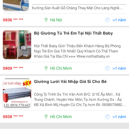
________________________________________________
Xưởng Sản Xuất Gỗ Chàng Thay Mặt Cho Làng Nghề
Truyền Thống Gỗ Chàng Sơn Gửi Lời Chào Đến Tất Cả
Khách Hàng. Cảm Ơn Quý Khách Đã Quan Tâm Và Luôn
0936 *** ***
Hà Nội
>1 năm
Đồng Hàn
Bộ Giường Tủ Trẻ Em Tại Nội Thất Baby
Nội Thất Baby Giới Thiệu Đến Khách Hàng Bộ Phòng
Ngủ Trẻ Em Giá Tốt Nhất! Quý Khách Có Thể Tham
Khảo Giá Tại Địa Chỉ ≫≫≫ Www.noithatbaby.vn
0909 *** ***
Hồ Chí Minh
>1 năm
Giường Lưới Vải Nhập Giá Sỉ Cho Bé
Công Ty Tnhh Sx Tm Vân Anh Đ/C: 2/1E Ấp Mới , Xã
Trung Chánh, Huyện Hóc Môn,Tp.hcm Xưởng Sx : Ấp
6B Xã Bình Mỹ,Huyện Củ Chi,Tp.hcm Đt: 0938570682
Website: Www:dochoimamnon.com
Www:dochoimamnon.vn
0938 *** ***
Hồ Chí Minh
>1 năm