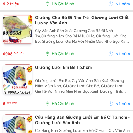
Tp.hcm Công Ty Tnhh Thương
9,2 triệu
Hồ Chí Minh
>1 năm
Giường Cho Bé Đi Nhà Trẻ- Giường Lưới Chất
Lượng Vân Anh
Cty Vân Anh Sản Xuất Giường Cho Bé Đi Nhà
Trẻ,Giường Nằm Cho Bé Mẫu Giáo, Giường Lưới Cho
Bé, Giường Lưới Giá Rẻ Với Nhiều Màu Như Sọc Xanh
Dương, Hình Gấu, Hình Chuột Michkey, Với Khung Sắt
Sơn Tĩnh Điện Chắc Chắn, Sử Dụng Lâu Bền Lâu,Giao
0908 *** ***
Hồ Chí Minh
>1 năm
Hàng Các
Giường Lưới Em Bé Tp.hcm
Giường Lưới Em Bé, Cty Vân Anh Sản Xuất Giường
Nằm Mầm Non, Giường Lưới Cho Bé, Giường Lưới
Giá Rẻ Với Nhiều Màu Như Sọc Xanh Dương, Hình
Gấu, Hình Chuột Michkey, Sử Dụng Lâu Bền Lâu, Liên
Hệ Ngay Để Có Giá Ưu Đãi 0908.513.424 Mai, Công Ty
6 *** ***
Hồ Chí Minh
>1 năm
Tnhh
Cửa Hàng Bán Giường Lưới Em Bé Ở Tp.hcm -
Giường Lưới Vân Anh
Cử Hàng Bán Giường Lưới Em Bé Ở Hcm, Cty Vân Anh