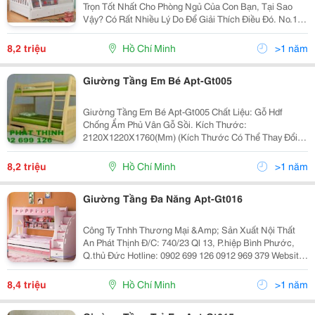
Trọn Tốt Nhất Cho Phòng Ngủ Của Con Bạn, Tại Sao
Vậy? Có Rất Nhiều Lý Do Để Giải Thích Điều Đó. No.1:
Giường Tầng Trẻ Em Đa Năng Tiết Kiệm Tối Đa Không
Gian Phòng Ngủ Của Con Bạn. Trong Thời Điểm Hi
8,2 triệu
Hồ Chí Minh
>1 năm
Giường Tầng Em Bé Apt-Gt005
Giường Tầng Em Bé Apt-Gt005 Chất Liệu: Gỗ Hdf
Chống Ẩm Phủ Vân Gỗ Sồi. Kích Thước:
2120X1220X1760(Mm) (Kích Thước Có Thể Thay Đổi
Theo Yêu Cầu) Bảo Hành 5 Năm. Giao Hàng Và Lắp Đặt
Tận Nơi Miễn Phí Khu Vực Tp.hcm Công Ty Tn
8,2 triệu
Hồ Chí Minh
>1 năm
Giường Tầng Đa Năng Apt-Gt016
Công Ty Tnhh Thương Mại &Amp; Sản Xuất Nội Thất
An Phát Thịnh Đ/C: 740/23 Ql 13, P.hiệp Bình Phước,
Q.thủ Đức Hotline: 0902 699 126 0912 969 379 Website:
Http://Anphatthinhfurniture.com Giường Tầng Đa Năng
Apt-Gt016 Kích Thước
8,4 triệu
Hồ Chí Minh
>1 năm