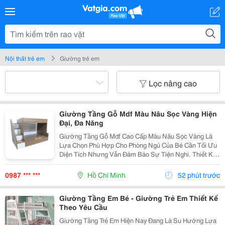
Nội thất trẻ em
Giường trẻ em
Lọc nâng cao
Giường Tầng Gỗ Mdf Màu Nâu Sọc Vàng Hiện
Đại, Đa Năng
Giường Tầng Gỗ Mdf Cao Cấp Màu Nâu Sọc Vàng Là
Lựa Chọn Phù Hợp Cho Phòng Ngủ Của Bé Cần Tối Ưu
Diện Tích Nhưng Vẫn Đảm Bảo Sự Tiện Nghi. Thiết Kế
2 Tầng Chắc Chắn, Có Cầu Thang Bên Hông Và Hộc
Lưu Trữ Giúp Căn Phòng Gọn Gàng Hơn. Sản Phẩm Sử
0987 *** ***
Hồ Chí Minh
52 phút trước
Dụng...
Giường Tầng Em Bé - Giường Trẻ Em Thiết Kế
Theo Yêu Cầu
Giường Tầng Trẻ Em Hiện Nay Đang Là Su Hướng Lựa