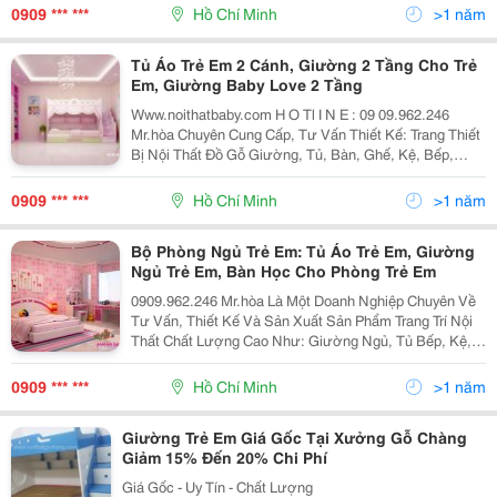
Tâm Và Hỗ Trợ Của Quý Khác
0909 *** ***
Hồ Chí Minh
>1 năm
Tủ Áo Trẻ Em 2 Cánh, Giường 2 Tầng Cho Trẻ
Em, Giường Baby Love 2 Tầng
Www.noithatbaby.com H O Tl I N E : 09 09.962.246
Mr.hòa Chuyên Cung Cấp, Tư Vấn Thiết Kế: Trang Thiết
Bị Nội Thất Đồ Gỗ Giường, Tủ, Bàn, Ghế, Kệ, Bếp,
Sofa, Salon&Hellip; Theo Yêu Cầu Và Nhận Thi Công
Nội Thất Phòng Khách, Nội Thất Phòng Ngủ
0909 *** ***
Hồ Chí Minh
>1 năm
Bộ Phòng Ngủ Trẻ Em: Tủ Áo Trẻ Em, Giường
Ngủ Trẻ Em, Bàn Học Cho Phòng Trẻ Em
0909.962.246 Mr.hòa Là Một Doanh Nghiệp Chuyên Về
Tư Vấn, Thiết Kế Và Sản Xuất Sản Phẩm Trang Trí Nội
Thất Chất Lượng Cao Như: Giường Ngủ, Tủ Bếp, Kệ,
Bàn, Ghế, Bàn Văn Phòng ... Và Đã Có Những Bước
Phát Triển Lớn Mạnh Không Ngừng Kể Từ Ngày Thành
0909 *** ***
Hồ Chí Minh
>1 năm
Giường Trẻ Em Giá Gốc Tại Xưởng Gỗ Chàng
Giảm 15% Đến 20% Chi Phí
Giá Gốc - Uy Tín - Chất Lượng