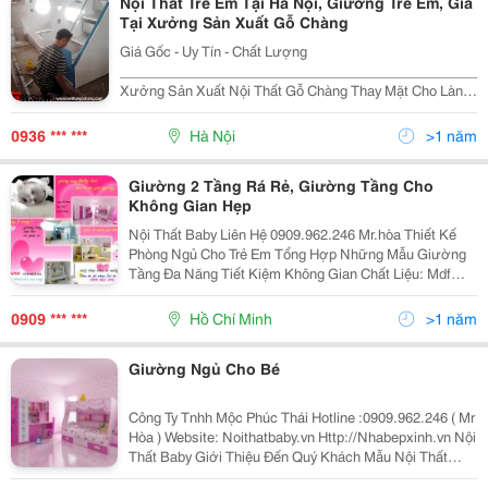
Nội Thất Trẻ Em Tại Hà Nội, Giường Trẻ Em, Giá
Tại Xưởng Sản Xuất Gỗ Chàng
Giá Gốc - Uy Tín - Chất Lượng
________________________________________________
Xưởng Sản Xuất Nội Thất Gỗ Chàng Thay Mặt Cho Làng
Nghề Truyền Thống, Gửi Lời Chào Đến Tất Cả Khách
Hàng. Cảm Ơn Quý Khách Đã Quan Tâm Và Luôn Đồng
0936 *** ***
Hà Nội
>1 năm
Hành V
Giường 2 Tầng Rá Rẻ, Giường Tầng Cho
Không Gian Hẹp
Nội Thất Baby Liên Hệ 0909.962.246 Mr.hòa Thiết Kế
Phòng Ngủ Cho Trẻ Em Tổng Hợp Những Mẫu Giường
Tầng Đa Năng Tiết Kiệm Không Gian Chất Liệu: Mdf
Sơn 100% Nhập Khẩu Từ Malaysia. Kích Thước(Mm)(
Dài X Sâu X Cao): Giường 2 Tầng: 2550 X
0909 *** ***
Hồ Chí Minh
>1 năm
Giường Ngủ Cho Bé
Công Ty Tnhh Mộc Phúc Thái Hotline :0909.962.246 ( Mr
Hòa ) Website: Noithatbaby.vn Http://Nhabepxinh.vn Nội
Thất Baby Giới Thiệu Đến Quý Khách Mẫu Nội Thất
Hiện Đại Cho Căn Nhà Của Mình,Rất Mong Sự Quan