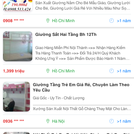
Sản Xuất Giường Nằm Cho Bé Mẫu Giáo, Giường Lưới
Cho Bé, Giường Lưới Giá Rẻ Với Nhiều Màu Như Sọc
Xanh Dương, Hình Gấu, Hình Chuột Michkey, Sử Dụng
Lâu Bền Lâu,Giao Hàng Các Quận Ở Hcm, Liên Hệ
0908 *** ***
Hồ Chí Minh
>1 năm
Ngay Để
Giường Sắt Hai Tầng Bh 12Th
Giao Hàng Miễn Phí Nội Thành =≫≫ Nhận Hàng Kiểm
Tra Hàng Thanh Toán =≫≫ Đổi Trả 24/H Quý Khách
Không Ưng Ý =≫≫ Sản Phẩm Được Bảo Hành 1 Năm
Tại Nhà =≫≫ Giao Hàng Nhanh Linh Hoạt Theo Yêu Cầu
Của Khách Hàng =≫ Nhanh Tay Gọi
1,399 triệu
Hồ Chí Minh
>1 năm
Giường Tầng Trẻ Em Giá Rẻ, Chuyên Làm Theo
Yêu Cầu
Giá Gốc - Uy Tín - Chất Lượng
________________________________________________
Xưởng Sản Xuất Nội Thất Gỗ Chàng Thay Mặt Cho Làng
Nghề Truyền Thống, Gửi Lời Chào Đến Tất Cả Khách
Hàng. Cảm Ơn Quý Khách Đã Quan Tâm Và Luôn Đồng
0936 *** ***
Hà Nội
>1 năm
Hành V