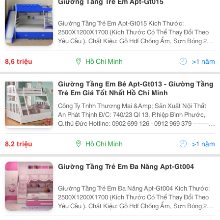
Giường Tầng Trẻ Em Apt-Gt015
Giường Tầng Trẻ Em Apt-Gt015 Kích Thước:
2500X1200X1700 (Kích Thước Có Thể Thay Đổi Theo
Yêu Cầu ). Chất Kiệu: Gỗ Hdf Chống Ẩm, Sơn Bóng 2K
Bảo Hành 5 Năm Giao Hàng Và Lắp Đặt Miễn Phí Tại
Tp.hcm Công Ty Tnhh Thương Mại
8,6 triệu
Hồ Chí Minh
>1 năm
Giường Tầng Em Bé Apt-Gt013 - Giường Tầng
Trẻ Em Giá Tốt Nhất Hồ Chí Minh
Công Ty Tnhh Thương Mại &Amp; Sản Xuất Nội Thất
An Phát Thịnh Đ/C: 740/23 Ql 13, P.hiệp Bình Phước,
Q.thủ Đức Hotline: 0902 699 126 - 0912 969 379 -----------
- Giường Tầng Em Bé Apt-Gt013 Chất Liệu: Gỗ Hdf
Chống Ẩm Sơn Tr
8,2 triệu
Hồ Chí Minh
>1 năm
Giường Tầng Trẻ Em Đa Năng Apt-Gt004
Giường Tầng Trẻ Em Đa Năng Apt-Gt004 Kích Thước:
2500X1200X1700 (Kích Thước Có Thể Thay Đổi Theo
Yêu Cầu ). Chất Kiệu: Gỗ Hdf Chống Ẩm, Sơn Bóng 2K
Bảo Hành 5 Năm Giao Hàng Và Lắp Đặt Miễn Phí Tại