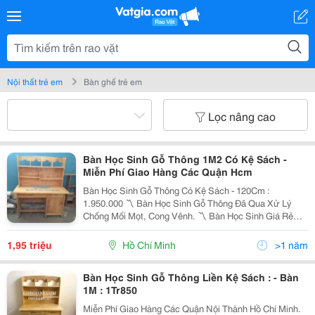
Nội thất trẻ em
Bàn ghế trẻ em
Lọc nâng cao
Bàn Học Sinh Gỗ Thông 1M2 Có Kệ Sách -
Miễn Phí Giao Hàng Các Quận Hcm
Bàn Học Sinh Gỗ Thông Có Kệ Sách - 120Cm :
1.950.000 〽️ Bàn Học Sinh Gỗ Thông Đã Qua Xử Lý
Chống Mối Mọt, Cong Vênh. 〽️ Bàn Học Sinh Giá Rẻ
Với Thiết Kế 3 Ngăn Có Khóa, Còn Có Thêm Kệ Sách
Thuận Tiện Trong Việc Đựng Sách Vở, Cặp Túi Và Đồ
1,95 triệu
Hồ Chí Minh
>1 năm
Dùng Linh T
Bàn Học Sinh Gỗ Thông Liền Kệ Sách : - Bàn
1M : 1Tr850
Miễn Phí Giao Hàng Các Quận Nội Thành Hồ Chí Minh.