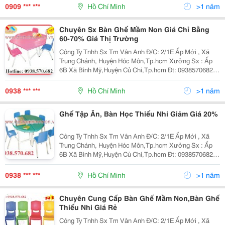
Cho Phòng Ngủ Của Con Mình Bởi Vì Tính Tiệ
0909 *** ***
Hồ Chí Minh
>1 năm
Chuyên Sx Bàn Ghế Mầm Non Giá Chỉ Bằng
60-70% Giá Thị Trường
Công Ty Tnhh Sx Tm Vân Anh Đ/C: 2/1E Ấp Mới , Xã
Trung Chánh, Huyện Hóc Môn,Tp.hcm Xưởng Sx : Ấp
6B Xã Bình Mỹ,Huyện Củ Chi,Tp.hcm Đt: 0938570682
Fax:0837957638 Website: Www:dochoimamnon.com
Www:dochoimamnon.vn Email:nguyenhoang3009
0938 *** ***
Hồ Chí Minh
>1 năm
Ghế Tập Ăn, Bàn Học Thiếu Nhi Giảm Giá 20%
Công Ty Tnhh Sx Tm Vân Anh Đ/C: 2/1E Ấp Mới , Xã
Trung Chánh, Huyện Hóc Môn,Tp.hcm Xưởng Sx : Ấp
6B Xã Bình Mỹ,Huyện Củ Chi,Tp.hcm Đt: 0938570682
Website: Www:dochoimamnon.com
Www:dochoimamnon.vn
0938 *** ***
Hồ Chí Minh
>1 năm
Chuyên Cung Cấp Bàn Ghế Mầm Non,Bàn Ghế
Thiếu Nhi Giá Rẻ
Công Ty Tnhh Sx Tm Vân Anh Đ/C: 2/1E Ấp Mới , Xã