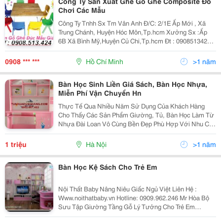
Công Ty Sản Xuất Ghế Gỗ Ghế Composite Đồ
Chơi Các Mẫu
Công Ty Tnhh Sx Tm Vân Anh Đ/C: 2/1E Ấp Mới , Xã
Trung Chánh, Huyện Hóc Môn,Tp.hcm Xưởng Sx :Ấp
6B Xã Bình Mỹ,Huyện Củ Chi,Tp.hcm Đt : 0908513424
Fax:0839757638 Website: Www:dochoimamnon.com
Www:dochoimamnon.vn Email:maivo03.Vananh@
0908 *** ***
Hồ Chí Minh
>1 năm
Bàn Học Sinh Liền Giá Sách, Bàn Học Nhựa,
Miễn Phí Vận Chuyển Hn
Thực Tế Qua Nhiều Năm Sử Dụng Của Khách Hàng
Cho Thấy Các Sản Phẩm Giường, Tủ, Bàn Học Làm Từ
Nhựa Đài Loan Vô Cùng Bền Đẹp Phù Hợp Với Nhu Cầu
Sử Dụng Và Không Gian Nhà Của Quý Khách. Hơn 90%
Các Hộ Gia Đình Đã Và Đang Có Xu Hướng Thay Thế
1 triệu
Hà Nội
>1 năm
Các Đồ Nộ
Bàn Học Kệ Sách Cho Trẻ Em
Nội Thất Baby Nâng Niêu Giấc Ngủ Việt Liên Hệ :
Www.noithatbaby.vn Hotline: 0909.962.246 Mr Hòa Bộ
Sưu Tập Giường Tầng Gỗ Lý Tưởng Cho Trẻ Em
Giường Tầng Gỗ Được Rất Nhiều Phụ Huynh Sử Dụng