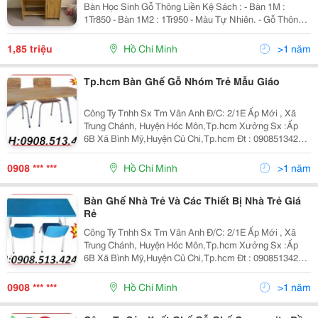
Bàn Học Sinh Gỗ Thông Liền Kệ Sách : - Bàn 1M :
1Tr850 - Bàn 1M2 : 1Tr950 - Màu Tự Nhiên. - Gỗ Thông
Tự Nhiên Đã Qua Xử Lí Mối Mọt , Cong Vênh. - Bàn
Thiết Kế Liền Kệ Sách Trên Bàn, 2 Hộc Kéo Và 1...
1,85 triệu
Hồ Chí Minh
>1 năm
Tp.hcm Bàn Ghế Gỗ Nhóm Trẻ Mẫu Giáo
Công Ty Tnhh Sx Tm Vân Anh Đ/C: 2/1E Ấp Mới , Xã
Trung Chánh, Huyện Hóc Môn,Tp.hcm Xưởng Sx :Ấp
6B Xã Bình Mỹ,Huyện Củ Chi,Tp.hcm Đt : 0908513424
Fax:0839757638 Website: Www:dochoimamnon.com
Www:dochoimamnon.vn Email:maivo03.Vananh@
0908 *** ***
Hồ Chí Minh
>1 năm
Bàn Ghế Nhà Trẻ Và Các Thiết Bị Nhà Trẻ Giá
Rẻ
Công Ty Tnhh Sx Tm Vân Anh Đ/C: 2/1E Ấp Mới , Xã
Trung Chánh, Huyện Hóc Môn,Tp.hcm Xưởng Sx :Ấp
6B Xã Bình Mỹ,Huyện Củ Chi,Tp.hcm Đt : 0908513424
Fax:0839757638 Website: Www:dochoimamnon.com
Www:dochoimamnon.vn Email:maivo03.Vananh@
0908 *** ***
Hồ Chí Minh
>1 năm