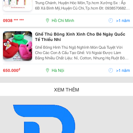
Trung Chánh, Huyện Hóc Môn,Tp.hcm Xưởng Sx : Ấp
6B Xã Bình Mỹ,Huyện Củ Chi,Tp.hcm Đt: 0938570682
Website: Www:dochoimamnon.com
Www:dochoimamnon.vn
0938 *** ***
Hồ Chí Minh
>1 năm
Ghế Thú Bông Xinh Xinh Cho Bé Ngày Quốc
Tế Thiếu Nhi
Ghế Bông Hình Thú Ngộ Nghĩnh Món Quà Tuyệt Vời
Cho Các Con Ạ Cấu Tạo Ghế: Vỏ Ngoài Được Làm
Bằng Nhiều Chất Liệu: Nỉ, Cotton, Nhung Hq Ruột Bông
Gòn Cao Cấp Giá: 650K/Cái Dành Cho Bé 40Kgs Vẫn
Ngồi Ok 750K/Cái Cho Người Lớn Có Thể Đặt
₫
650.000
Hà Nội
>1 năm
XEM THÊM