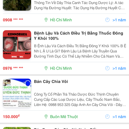
Thông Tin Về Dây Thìa Canh Tác Dụng Dược Lý: A.tác
Dụng Hạ Đường Huyết: Tác Dụng Hạ Đường Huyết Của
Bột Lá Khô Dây Thìa Canh Đã Được Ghi Nhận B.tác
Dụng Hạ Lipid Máu: Dịch Chiết Dây Thìa C
0908 *** ***
Hồ Chí Minh
>1 năm
Bệnh Lậu Và Cách Điều Trị Bằng Thuốc Đông
Y Khỏi 100%
B Ệnh Lậu Và Cách Điều Trị Bằng Đông Y Khỏi 100% B Ệ
Nh L Ậ U Là Gì? Bệnh Lậu Là Bệnh Lây Truyền Qua
Đường Tình Dục Có Thể Lây Nhiễm Cho Cả Nam Và
Nữ. Bệnh Có Thể Gây Nhiễm Trùng Cơ Quan Sinh Dục
Ngoài, Trực Tràng Và Cổ Họng. B Ệ Nh L Ậ U Lâ
0976 *** ***
Hồ Chí Minh
>1 năm
Bán Cây Chìa Vôi
Công Ty Cổ Phần Trà Thảo Dược Đức Thịnh Chuyên
Cung Cấp Các Loại Dược Liệu, Cây Thuốc Nam Bắc,
Liên Hệ: 0988 953 325 Gặp Anh An Cây Chìa Vôi - Dây
Chìa Vôi : Là Một Loại Cây Nhỏ, Mọc Leo, Có Tua Cuốn
Nhỏ Hình Sợi, Ở Gốc Thường Có
₫
150.000
Buôn Mê Thuột
>1 năm