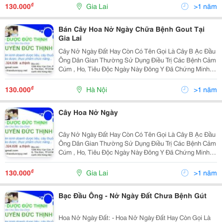
Được Trồng Ở Nhiều Nơi Trên Thế Giới Để Làm Thuốc
₫
130.000
Gia Lai
>1 năm
Chữa
Bán Cây Hoa Nở Ngày Chữa Bệnh Gout Tại
Gia Lai
Cây Nở Ngày Đất Hay Còn Có Tên Gọi Là Cây B Ạc Đầu
Ông Dân Gian Thường Sử Dụng Điều Trị Các Bệnh Cảm
Cúm , Ho, Tiêu Độc Ngày Này Đông Y Đã Chứng Minh
Cây Thân Cỏ Này Tốt Cho Người Bị Đau Nhức Xương
Khớp Đặc Biệt Dùng Cho Bệnh Nhân Gout Rất Hiệu
₫
130.000
Hà Nội
>1 năm
Quả.
Cây Hoa Nở Ngày
Cây Nở Ngày Đất Hay Còn Có Tên Gọi Là Cây B Ạc Đầu
Ông Dân Gian Thường Sử Dụng Điều Trị Các Bệnh Cảm
Cúm , Ho, Tiêu Độc Ngày Này Đông Y Đã Chứng Minh
Cây Thân Cỏ Này Tốt Cho Người Bị Đau Nhức Xương
Khớp Đặc Biệt Dùng Cho Bệnh Nhân Gout Rất Hiệu
₫
130.000
Gia Lai
>1 năm
Quả.
Bạc Đầu Ông - Nở Ngày Đất Chưa Bệnh Gút
Hoa Nở Ngày Đất: - Hoa Nở Ngày Đất Hay Còn Gọi Là