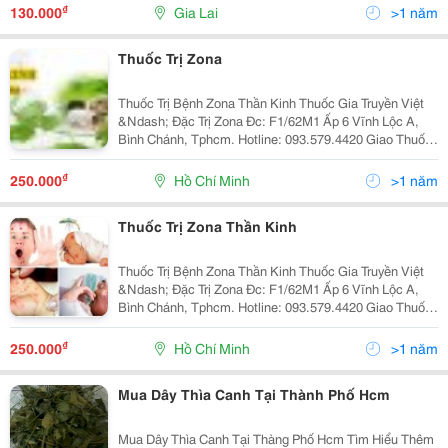
Nở Ngày Đất Hay Còn Có Tên
₫
130.000
Gia Lai
>1 năm
Thuốc Trị Zona
Thuốc Trị Bệnh Zona Thần Kinh Thuốc Gia Truyền Việt
&Ndash; Đặc Trị Zona Đc: F1/62M1 Ấp 6 Vĩnh Lộc A,
Bình Chánh, Tphcm. Hotline: 093.579.4420 Giao Thuốc
Trên Toàn Quốc Để Đảm Bảo Sức Khỏe. Đến Với Chung
Tôi Bạn Sẻ Hết Bệnh Zona Thần Kinh
₫
250.000
Hồ Chí Minh
>1 năm
Thuốc Trị Zona Thần Kinh
Thuốc Trị Bệnh Zona Thần Kinh Thuốc Gia Truyền Việt
&Ndash; Đặc Trị Zona Đc: F1/62M1 Ấp 6 Vĩnh Lộc A,
Bình Chánh, Tphcm. Hotline: 093.579.4420 Giao Thuốc
Trên Toàn Quốc Để Đảm Bảo Sức Khỏe. Đến Với Chung
Tôi Bạn Sẻ Hết Bệnh Zona Thần Kinh
₫
250.000
Hồ Chí Minh
>1 năm
Mua Dây Thìa Canh Tại Thành Phố Hcm
Mua Dây Thìa Canh Tại Thàng Phố Hcm Tìm Hiểu Thêm