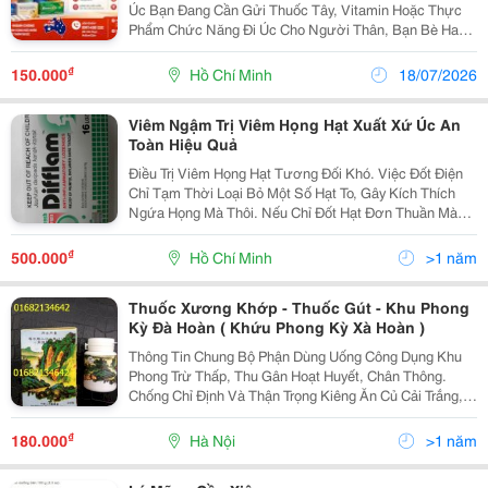
Úc Bạn Đang Cần Gửi Thuốc Tây, Vitamin Hoặc Thực
Phẩm Chức Năng Đi Úc Cho Người Thân, Bạn Bè Hay
Du Học Sinh? Chúng Tôi Cung Cấp Dịch Vụ Vận Chuyển
Uy Tín &Ndash; Nhanh Chóng &Ndash; An Toàn, Hỗ
₫
150.000
Hồ Chí Minh
18/07/2026
Trợ...
Viêm Ngậm Trị Viêm Họng Hạt Xuất Xứ Úc An
Toàn Hiệu Quả
Điều Trị Viêm Họng Hạt Tương Đối Khó. Việc Đốt Điện
Chỉ Tạm Thời Loại Bỏ Một Số Hạt To, Gây Kích Thích
Ngứa Họng Mà Thôi. Nếu Chỉ Đốt Hạt Đơn Thuần Mà
Không Điều Trị Viêm Nhiễm Xung Quanh Thì Bệnh Sẽ
Tái Phát Như Cũ. Họng Là Ngã Tư Đường Ăn Và
₫
500.000
Hồ Chí Minh
>1 năm
Đường
Thuốc Xương Khớp - Thuốc Gút - Khu Phong
Kỳ Đà Hoàn ( Khứu Phong Kỳ Xà Hoàn )
Thông Tin Chung Bộ Phận Dùng Uống Công Dụng Khu
Phong Trừ Thấp, Thu Gân Hoạt Huyết, Chân Thông.
Chống Chỉ Định Và Thận Trọng Kiêng Ăn Củ Cải Trắng,
Đậu Xanh, Rau Má. Thông Tin Chi Tiết
₫
180.000
Hà Nội
>1 năm