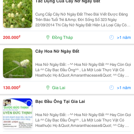
Tác Dụng Của Cây Nở Ngày Đất
Cung Cấp Cây Nở Ngày Đất Theo Bài Viết Được Đăng
Trên Báo Tuổi Trẻ &Amp; Đời Sống Số 323 Ngày
22/09/2014 Thì Cây Nở Ngày Đất Hiện Là Loại Cây Có
Thể Chữa Khỏi Bệnh Gout Chỉ Trong Thời Gian Ngắn.
Dù Bệnh Gout Của Bạn Có Ra Sao, Tệ Đến Đâu Tôi
₫
200.000
Đồng Tháp
>1 năm
Cây Hoa Nở Ngày Đất
Hoa Nở Ngày Đất: - ^^ Hoa Nở Ngày Đất ^^ Hay Còn Gọi
Là ^^ Cây Bạc Đầu Ông^^ , Là Một Loài Thực Vật Có
Hoathuộc Họ &Quot;Amaranthacease&Quot; ^^ Cây Nở
Ngày Đất ^^ Có Nguồn Gốc Ở ^^ Châu Mỹ ^^ . Hiện
Được Trồng Ở Nhiều Nơi Trên Thế Giới Để Làm Thuốc
₫
130.000
Gia Lai
>1 năm
Chữa
Bạc Đầu Ông Tại Gia Lai
Hoa Nở Ngày Đất: - ^^ Hoa Nở Ngày Đất ^^ Hay Còn Gọi
Là ^^ Cây Bạc Đầu Ông^^ , Là Một Loài Thực Vật Có
Hoathuộc Họ &Quot;Amaranthacease&Quot; ^^ Cây Nở
Ngày Đất ^^ Có Nguồn Gốc Ở ^^ Châu Mỹ ^^ . Hiện