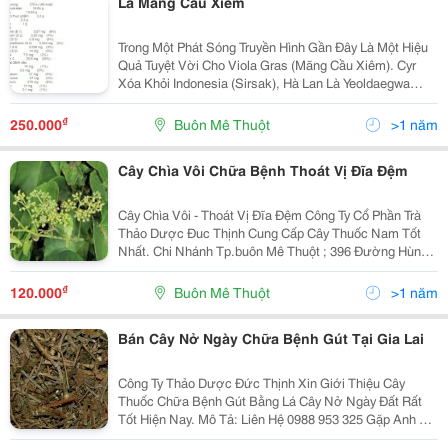
Lá Mãng Cầu Xiêm
Trong Một Phát Sóng Truyền Hình Gần Đây Là Một Hiệu
Quả Tuyệt Vời Cho Viola Gras (Mãng Cầu Xiêm). Cyr
Xóa Khỏi Indonesia (Sirsak), Hà Lan Là Yeoldaegwa
Được Gọi Là Cây Nhỏ Jyureu (Zuurzak). Viola Gras
(Mãng Cầu Xiêm) Nguồn Gốc Latin Củ
₫
250.000
Buôn Mê Thuột
>1 năm
Cây Chìa Vôi Chữa Bệnh Thoát Vị Đĩa Đệm
Cây Chìa Vôi - Thoát Vị Đĩa Đệm Công Ty Cổ Phần Trà
Thảo Dược Đuc Thịnh Cung Cấp Cây Thuốc Nam Tốt
Nhất. Chi Nhánh Tp.buôn Mê Thuột ; 396 Đường Hùng
Vương, Phường Tân An, Tp.buôn Mê Thuột , Sdt :
0988.953.325 (Anh An) Công Dụng Và Liều Dù
₫
120.000
Buôn Mê Thuột
>1 năm
Bán Cây Nở Ngày Chữa Bệnh Gút Tại Gia Lai
Công Ty Thảo Dược Đức Thịnh Xin Giới Thiệu Cây
Thuốc Chữa Bệnh Gút Bằng Lá Cây Nở Ngày Đất Rất
Tốt Hiện Nay. Mô Tả: Liên Hệ 0988 953 325 Gặp Anh An
Hoặc Đến Các Địa Chỉ Sau Đây Để Mua Cây Thuốc: Cây