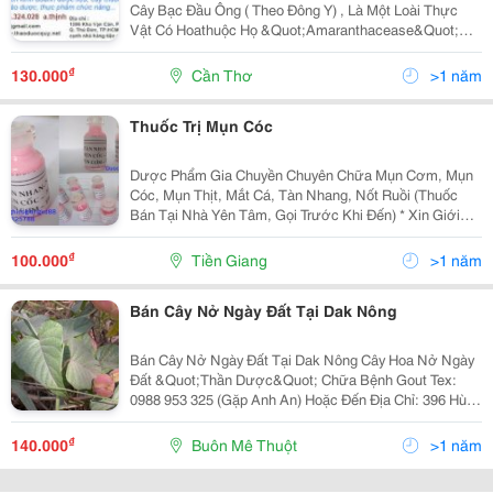
Cây Bạc Đầu Ông ( Theo Đông Y) , Là Một Loài Thực
Vật Có Hoathuộc Họ &Quot;Amaranthacease&Quot;
Cây Nở Ngày Đất Có Nguồn Gốc Ở Châu Mỹ. Hiện
Được Trồng Ở Nhiều Nơi Trên Thế Giới Để Làm Thuốc
₫
130.000
Cần Thơ
>1 năm
Chữa Bệnh. Ho
Thuốc Trị Mụn Cóc
Dược Phẩm Gia Chuyền Chuyên Chữa Mụn Cơm, Mụn
Cóc, Mụn Thịt, Mắt Cá, Tàn Nhang, Nốt Ruồi (Thuốc
Bán Tại Nhà Yên Tâm, Gọi Trước Khi Đến) * Xin Giới
Thiệu Loại Thuốc Chuyên Chữa Mụn Cóc, Mụn Cơm,
Mụn Gạo, Mụn Thịt Xung Quanh Mắt, Mắt Cá Tàn
₫
100.000
Tiền Giang
>1 năm
Nhang Nố
Bán Cây Nở Ngày Đất Tại Dak Nông
Bán Cây Nở Ngày Đất Tại Dak Nông Cây Hoa Nở Ngày
Đất &Quot;Thần Dược&Quot; Chữa Bệnh Gout Tex:
0988 953 325 (Gặp Anh An) Hoặc Đến Địa Chỉ: 396 Hùng
Vương - Tp. Buôn Mê Thuột - Đắklắk Giao Cây Thuốc
Quá Xe Buyt Tới Các Tỉnh Lân Cận. Cây Nở Ngày Đ
₫
140.000
Buôn Mê Thuột
>1 năm