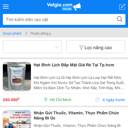
Dược phẩm
Thuốc đông y
Lọc nâng cao
Hạt Đình Lịch Đắp Mặt Giá Rẻ Tại Tp.hcm
Hạt Đình Lịch Là Gì Hạt Đình Lịch Là Loại Hạt Rất Nhỏ,
Khi Ngâm Với Nước Sẽ Tạo Thành Lớp Gel Trong Suốt,
Mềm Và Bám Dính Tự Nhiên. Nhờ Đặc Tính Này, Nhiều
Người Sử Dụng Hạt Để Làm Mặt Nạ Đắp Mặt Tại Nhà,
Giúp Làm Sạch Bề Mặt Da Và Mang Lại Cảm...
₫
250.000
Hồ Chí Minh
4 ngày trước
Nhận Gửi Thuốc, Vitamin, Thực Phẩm Chức
Năng Đi Úc
Nhận Gửi Thuốc, Vitamin, Thực Phẩm Chức Năng Đi