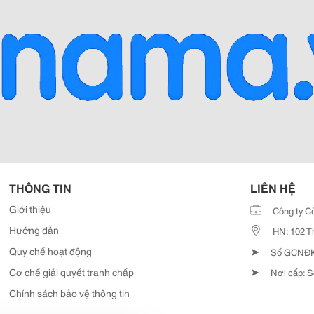
THÔNG TIN
LIÊN HỆ
Giới thiệu
Công ty C
Hướng dẫn
HN: 102 T
➤
Quy chế hoạt động
Số GCNĐKD
➤
Cơ chế giải quyết tranh chấp
Nơi cấp: S
Chính sách bảo vệ thông tin