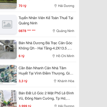
789M2, Lô Góc, Kd Tốt, Vị Trí Đẹp
70 tỷ
Hải Dương
Tuyển Nhân Viên Kế Toán Thuế Tại
Quảng Ninh
0878 *** ***
Quảng Ninh
Bán Nhà Dương Bá Trạc Căn Góc
Không Qh - Hai Tầng-4.2X13.5 ,
Nhỉnh 5 Tỷ
6 tỷ
Hồ Chí Minh
Cần Bán Nhanh Căn Nhà Tâm
Huyết Tại Vĩnh Điềm Thượng, Giá
Cực Tốt 3,3 Tỷ
3,3 tỷ
Khánh Hòa
Bán Đất Lô Góc 2 Mặt Phố Lê Đình
Vũ, Đông Nam Cường, Tp Hd,
57.25M2, Đường 13.5M, 3.X Tỷ
3,999 tỷ
Hải Dương