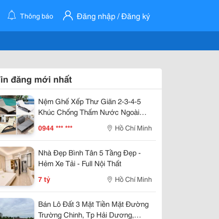
Đăng nhập / Đăng ký
Thông báo
in đăng mới nhất
Nệm Ghế Xếp Thư Giãn 2-3-4-5
Khúc Chống Thấm Nước Ngoài
Trời Bãi Biển Sân Vườn
0944 *** ***
Hồ Chí Minh
Nhà Đẹp Bình Tân 5 Tầng Đẹp -
Hẻm Xe Tải - Full Nội Thất
7 tỷ
Hồ Chí Minh
Bán Lô Đất 3 Mặt Tiền Mặt Đường
Trường Chinh, Tp Hải Dương,