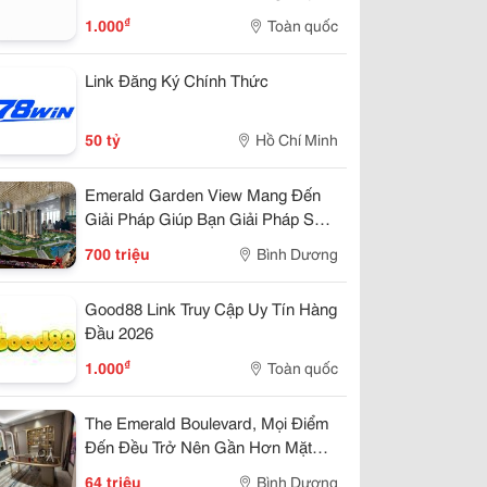
100%
₫
1.000
Toàn quốc
Link Đăng Ký Chính Thức
50 tỷ
Hồ Chí Minh
Emerald Garden View Mang Đến
Giải Pháp Giúp Bạn Giải Pháp Sở
Hửu Chỉ 7Tr/Tháng
700 triệu
Bình Dương
Good88 Link Truy Cập Uy Tín Hàng
Đầu 2026
₫
1.000
Toàn quốc
The Emerald Boulevard, Mọi Điểm
Đến Đều Trở Nên Gần Hơn Mặt
Tiền Quốc Lộ 13
64 triệu
Bình Dương