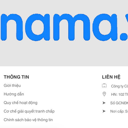
THÔNG TIN
LIÊN HỆ
Giới thiệu
Công ty C
Hướng dẫn
HN: 102 T
➤
Quy chế hoạt động
Số GCNĐKD
➤
Cơ chế giải quyết tranh chấp
Nơi cấp: S
Chính sách bảo vệ thông tin