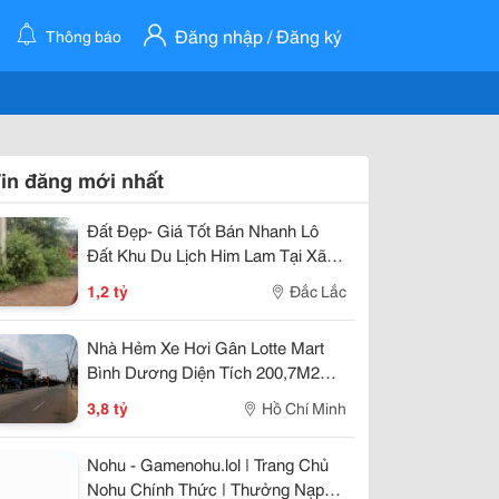
Đăng nhập / Đăng ký
Thông báo
in đăng mới nhất
Đất Đẹp- Giá Tốt Bán Nhanh Lô
Đất Khu Du Lịch Him Lam Tại Xã
Cư Suê, Huyện Cư M''gar, Đắk Lắk
1,2 tỷ
Đắc Lắc
Nhà Hẻm Xe Hơi Gân Lotte Mart
Bình Dương Diện Tích 200,7M2
Giá 3Ty800
3,8 tỷ
Hồ Chí Minh
Nohu - Gamenohu.lol | Trang Chủ
Nohu Chính Thức | Thưởng Nạp