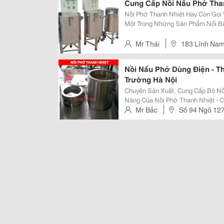
Cung Cấp Nồi Nấu Phở Than
Nồi Phở Thanh Nhiệt Hay Còn Gọi 
Một Trong Những Sản Phẩm Nổi Bậ
Tiêu Dùng. Nồi Nấu Phở Thanh Nhiệt Là Sự Lựa Chọn Hoàn Hảo Nồi Phở
Thanh Nhiệt, Nồi Phở Điện, Nồi
Mr Thái
183 Lĩnh Nam
Nồi Nấu Phở Dùng Điện - Th
Trường Hà Nội
Chuyên Sản Xuất, Cung Cấp Bộ Nồi P
Năng Của Nồi Phở Thanh Nhiệt - Có Chiết Áp Chỉnh Nhiệt Độ Theo Ý Muốn. -
Hệ Thống Hộp Điện Trống Dòng Rò,
Mr Bắc
Số 94 Ngõ 127
Tắc Tắt