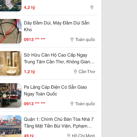
4,2 tỷ
Dây Đầm Dùi, Máy Đầm Dùi Sẵn
Kho
0913 *** ***
Toàn quốc
Sở Hữu Căn Hộ Cao Cấp Ngay
Trung Tâm Cần Thơ, Không Gian
Sống Đẳng Cấp
1,2 tỷ
Cần Thơ
Pa Lăng Cáp Điện Có Sẵn Giao
Ngay Toàn Quốc
0913 *** ***
Toàn quốc
Quận 1: Chính Chủ Bán Tòa Nhà 7
Tầng Mặt Tiền Bùi Viện, P.phạm
Ngũ Lão- Dt 40M2- Sẵn Hdt Riêng
49 tỷ
Hồ Chí Minh