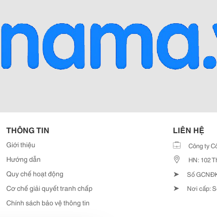
THÔNG TIN
LIÊN HỆ
Giới thiệu
Công ty C
Hướng dẫn
HN: 102 T
➤
Quy chế hoạt động
Số GCNĐKD
➤
Cơ chế giải quyết tranh chấp
Nơi cấp: S
Chính sách bảo vệ thông tin