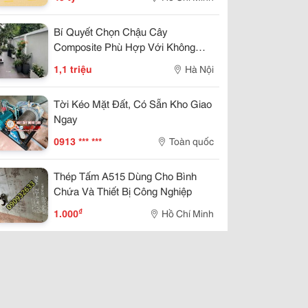
Tầng Trệt 80Tr/Th- Vị Trí Vip Nhất
Tại
Bí Quyết Chọn Chậu Cây
Composite Phù Hợp Với Không
Gian Của Mọi Người
1,1 triệu
Hà Nội
Tời Kéo Mặt Đất, Có Sẵn Kho Giao
Ngay
0913 *** ***
Toàn quốc
Thép Tấm A515 Dùng Cho Bình
Chứa Và Thiết Bị Công Nghiệp
₫
1.000
Hồ Chí Minh