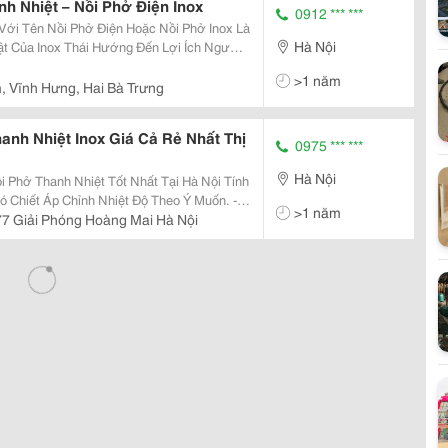
h Nhiệt – Nồi Phở Điện Inox
0912 *** ***
Với Tên Nồi Phở Điện Hoặc Nồi Phở Inox Là
Hà Nội
t Của Inox Thái Hướng Đến Lợi Ích Người
>1 năm
, Vĩnh Hưng, Hai Bà Trưng
anh Nhiệt Inox Giá Cả Rẻ Nhất Thị
0975 *** ***
Hà Nội
hở Thanh Nhiệt Tốt Nhất Tại Hà Nội Tính
>1 năm
 Chống Giật, An Toàn Tuyệt Đối. Và Có Công
7 Giải Phóng Hoàng Mai Hà Nội