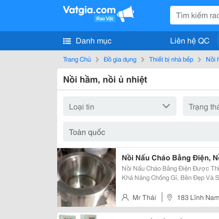
Danh mục
Liên hệ QC
Trang Chủ
Đồ gia dụng
Thiết bị nhà bếp
Nồi 
Nồi hầm, nồi ủ nhiệt
Nồi Nấu Cháo Bằng Điện, N
Nồi Nấu Cháo Bằng Điện Được Thiế
Khả Năng Chống Gỉ, Bền Đẹp Và S
Bằng Điện, Bạn Sẽ Không Còn Phả
Truyền Thống &Ndash; Vừa Vất Vả,
Mr Thái
183 Lĩnh Nam