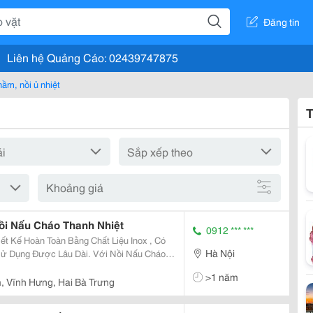
Đăng tin
Liên hệ Quảng Cáo: 02439747875
hầm, nồi ủ nhiệt
T
Khoảng giá
ồi Nấu Cháo Thanh Nhiệt
0912 *** ***
t Kế Hoàn Toàn Bằng Chất Liệu Inox , Có
Hà Nội
ử Dụng Được Lâu Dài. Với Nồi Nấu Cháo
i Vất Vả Với Cách Nấu Bằng Than, Củi
>1 năm
 Lại Khói
, Vĩnh Hưng, Hai Bà Trưng