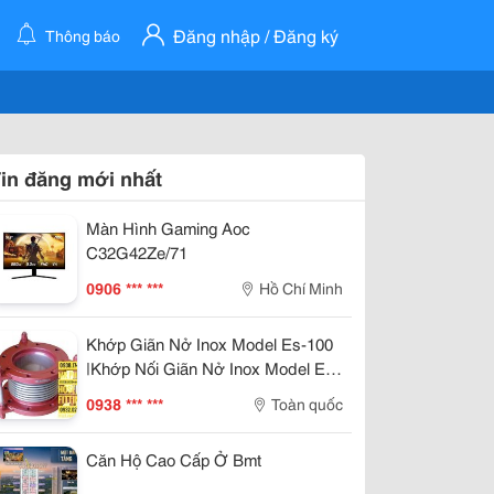
Đăng nhập / Đăng ký
Thông báo
in đăng mới nhất
Màn Hình Gaming Aoc
C32G42Ze/71
0906 *** ***
Hồ Chí Minh
Khớp Giãn Nở Inox Model Es-100
|Khớp Nối Giãn Nở Inox Model Es-
200 | Khớp Giãn Nở Inox Chịu
0938 *** ***
Toàn quốc
Nhiệt Model De-100 |Khớp Giãn
Nở Kim Loại Model De-200 | Bù
Căn Hộ Cao Cấp Ở Bmt
Trừ Giãn Nỡ | Khớp Co
Giãn|Khopgiannoinox|Khopnoimem|Khopnoimeminox