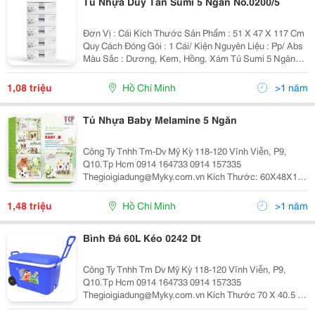
Tủ Nhựa Duy Tân Sumi 5 Ngăn No.0200/5
Đơn Vị : Cái Kích Thước Sản Phẩm : 51 X 47 X 117 Cm
Quy Cách Đóng Gói : 1 Cái/ Kiện Nguyên Liệu : Pp/ Abs
Màu Sắc : Dương, Kem, Hồng, Xám Tủ Sumi 5 Ngăn
Dt, Sản Phẩm Được Chọn Mua Nhiều Nhất Vì Các Yếu
Tố Sau: Tủ Tháo Ráp Lắp Đặt
1,08 triệu
Hồ Chí Minh
>1 năm
Tủ Nhựa Baby Melamine 5 Ngăn
Công Ty Tnhh Tm-Dv Mỹ Kỳ 118-120 Vĩnh Viễn, P9,
Q10.Tp Hcm 0914 164733 0914 157335
Thegioigiadung@Myky.com.vn Kích Thước: 60X48X123
Cm Trọng Lượng: 19.5 Kg Sự Kết Hợp Tuyệt Vời Giữa
Nhựa Và Melamine Mặt Tủ Phẳng, Bóng, Được
1,48 triệu
Hồ Chí Minh
>1 năm
Bình Đá 60L Kéo 0242 Dt
Công Ty Tnhh Tm Dv Mỹ Kỳ 118-120 Vĩnh Viễn, P9,
Q10.Tp Hcm 0914 164733 0914 157335
Thegioigiadung@Myky.com.vn Kích Thước 70 X 40.5 X
44 Cm Qui Cách 1 Cái/Kiện Nguyên Liệu Nhựa Chính