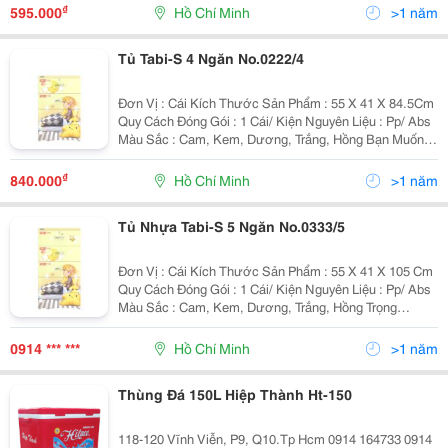
Phẩm Màu Sắc Đỏ, Dương, Cam Số Lượn
₫
595.000
Hồ Chí Minh
>1 năm
Tủ Tabi-S 4 Ngăn No.0222/4
Đơn Vị : Cái Kích Thước Sản Phẩm : 55 X 41 X 84.5Cm
Quy Cách Đóng Gói : 1 Cái/ Kiện Nguyên Liệu : Pp/ Abs
Màu Sắc : Cam, Kem, Dương, Trắng, Hồng Bạn Muốn
Mua Tặng Cho Con Cái, Các Bé Nhỏ, Hãy Đến Với Tủ
Nhựa , Những Sắc Màu Dễ Thươn
₫
840.000
Hồ Chí Minh
>1 năm
Tủ Nhựa Tabi-S 5 Ngăn No.0333/5
Đơn Vị : Cái Kích Thước Sản Phẩm : 55 X 41 X 105 Cm
Quy Cách Đóng Gói : 1 Cái/ Kiện Nguyên Liệu : Pp/ Abs
Màu Sắc : Cam, Kem, Dương, Trắng, Hồng Trọng
Lượng: 19 Kg Bạn Đang Muốn Lựa Chọn Cho Gia Đình
Một Chiếc Tủ
0914 *** ***
Hồ Chí Minh
>1 năm
Thùng Đá 150L Hiệp Thành Ht-150
118-120 Vĩnh Viễn, P9, Q10.Tp Hcm 0914 164733 0914