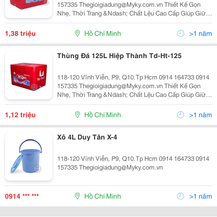
157335 Thegioigiadung@Myky.com.vn Thiết Kế Gọn
Nhẹ, Thời Trang &Ndash; Chất Lệu Cao Cấp Giúp Giữ
Nhiệt Tốt &Ndash; Vật Dụng Tiện Ích Cho Mọi Gia Đình.
Thùng Đá Nhựa Thiết Kế Hiệ
1,38 triệu
Hồ Chí Minh
>1 năm
Thùng Đá 125L Hiệp Thành Td-Ht-125
118-120 Vĩnh Viễn, P9, Q10.Tp Hcm 0914 164733 0914
157335 Thegioigiadung@Myky.com.vn Thiết Kế Gọn
Nhẹ, Thời Trang &Ndash; Chất Lệu Cao Cấp Giúp Giữ
Nhiệt Tốt &Ndash; Vật Dụng Tiện Ích Cho Mọi Gia Đình.
Thùng Đá Nhựa Thiết Kế Hiệ
1,12 triệu
Hồ Chí Minh
>1 năm
Xô 4L Duy Tân X-4
118-120 Vĩnh Viễn, P9, Q10.Tp Hcm 0914 164733 0914
157335 Thegioigiadung@Myky.com.vn
0914 *** ***
Hồ Chí Minh
>1 năm