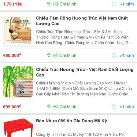
Dạng,Bảo Hành 12 Tháng,Vận Chuyển Miễn Phí,Uy Tín
1,78 triệu
Hồ Chí Minh
>1 năm
Và C
Chiếu Tăm Rồng Hương Trúc Việt Nam Chất
Lượng Cao
Chiếu Trúc Tăm Rồng Loại Gập 1.6 M X 2M - Kích
Thước: Rộng 1,6M &Times; 2M - Chiếu Tăm Có Viền
Hình Con Rồng - Chiếu Bóng Mịn, Chắc Chắn - Loại Gập:
Gọn Gàng Dễ Di Chuyển, Dễ Lao Chùi. - Có Thể Sử
Dụng Được Cả 2 Mặt: Mùa Hè Mặt Trúc, M
₫
480.000
Hồ Chí Minh
>1 năm
Chiếu Trúc Hương Trúc - Việt Nam Chất Lượng
Cao
Chiếu Hương Trúc Vn Chất Lượng Cao Kích Thước:
1.6M X 1.95M (Dưới Mỗi Size Giảm 20K) Là Loại Chiếu
Cao Cấp Nhất Trên Thị Trường Hiện Này. Cước Chắc
Chắn, Được Sâu Bằng Tay Lên Có Độ Bền Chắc Rất
Cao, Hạt Chiếu Rất Chắc, Không Bao Giờ B
₫
699.000
Hồ Chí Minh
>1 năm
Bàn Nhựa 089 Vn Gia Dụng Mỹ Kỳ
Công Ty Tnhh Tm-Dv Mỹ Kỳ 118-120 Vĩnh Viễn, P9,