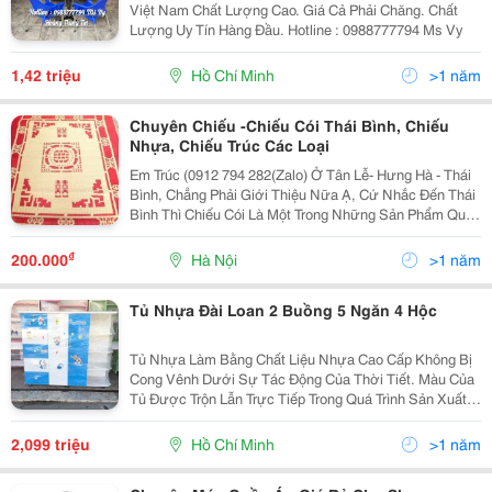
Việt Nam Chất Lượng Cao. Giá Cả Phải Chăng. Chất
Lượng Uy Tín Hàng Đầu. Hotline : 0988777794 Ms Vy
1,42 triệu
Hồ Chí Minh
>1 năm
Chuyên Chiếu -Chiếu Cói Thái Bình, Chiếu
Nhựa, Chiếu Trúc Các Loại
Em Trúc (0912 794 282(Zalo) Ở Tân Lễ- Hưng Hà - Thái
Bình, Chẳng Phải Giới Thiệu Nữa Ạ, Cứ Nhắc Đến Thái
Bình Thì Chiếu Cói Là Một Trong Những Sản Phẩm Quê
Hương Được Nhắc Đến Nhiều Hơn Cả. Giờ Các Trang
Mạng Xã Hội Phát Triển Nên Không Cần Đề Cập Th
₫
200.000
Hà Nội
>1 năm
Tủ Nhựa Đài Loan 2 Buồng 5 Ngăn 4 Hộc
Tủ Nhựa Làm Bằng Chất Liệu Nhựa Cao Cấp Không Bị
Cong Vênh Dưới Sự Tác Động Của Thời Tiết. Màu Của
Tủ Được Trộn Lẫn Trực Tiếp Trong Quá Trình Sản Xuất
Nên Không Bị Phai Khi Sử Dụng Lâu Dài. Tủ Nhựa Đài
Loan 2 Buồng 5 Ngăn 4 Hộc Không Bị Mối Mọt,
2,099 triệu
Hồ Chí Minh
>1 năm