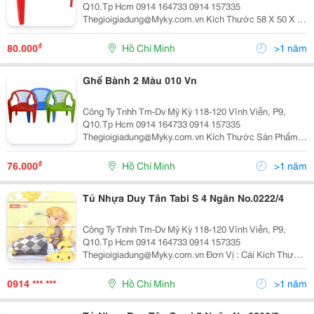
Q10.Tp Hcm 0914 164733 0914 157335
Thegioigiadung@Myky.com.vn Kích Thước 58 X 50 X 45
Cm Qui Cách 1 Cái/Kiện Nguyên Liệu Pp Màu Sắc:
Xanh Dương, Xanh Lá, Đỏ Số Lượng
₫
80.000
Hồ Chí Minh
>1 năm
Ghế Bành 2 Màu 010 Vn
Công Ty Tnhh Tm-Dv Mỹ Kỳ 118-120 Vĩnh Viễn, P9,
Q10.Tp Hcm 0914 164733 0914 157335
Thegioigiadung@Myky.com.vn Kích Thước Sản Phẩm:
(Cao) 704 X (Dài) 530 X (Rộng) 472 Màu Sắc: Xanh
Dương, Xanh Lá, Đỏ Số Lượng
₫
76.000
Hồ Chí Minh
>1 năm
Tủ Nhựa Duy Tân Tabi S 4 Ngăn No.0222/4
Công Ty Tnhh Tm-Dv Mỹ Kỳ 118-120 Vĩnh Viễn, P9,
Q10.Tp Hcm 0914 164733 0914 157335
Thegioigiadung@Myky.com.vn Đơn Vị : Cái Kích Thước
Sản Phẩm : 55 X 41 X 84.5Cm Quy Cách Đóng Gói : 1
Cái/ Kiện Nguyên Liệu : Pp/
0914 *** ***
Hồ Chí Minh
>1 năm