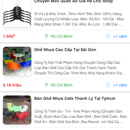
Chuyên Móc Quần Áo Giá Rẻ Cho Shop
Sỉ Và Lẻ Móc Vnxk , Như Hình Trên ,Mới 100%,Hàng
Chất Lượng Có Nhiều Loại -Móc Trẻ Em : 1K/Cái - Móc
Màng Móc Khăn 1,5K/ Cái -Móc Áo Lớn : 1,8K/Cái -
Móc Kẹp Quần: 2K/Cái - Móc Nguyên Bộ Quần Áo 1,8K
- Móc Cái Kẹp
₫
1.500
Hồ Chí Minh
>1 năm
Ghế Nhựa Cao Cấp Tại Sài Gòn
Công Ty Nội Thất Phạm Hùng Chuyên Cung Cấp Các
Loại Bàn Ghế Cao Cấp Với Giá Thanh Cạnh Tranh,
Chuyên Thi Công Các Trình Như Nhà Hàng Khách Sạn.
Bảo Hành 1Năm Lh.0984356422 (Thanh) Công Ty Nội
Thất Phạm Hùng Hotline: 0933.777.210 - 0938.606.322
2,18 triệu
Hồ Chí Minh
>1 năm
-09
Bàn Ghế Nhựa Cafe Thanh Lý Tại Tphcm
Công Ty Tnhh Sx - Tm - Xnk Phạm Hùng (Chuyên Sản
Xuất, Buôn Bán Các Loại Bàn Ghế - Bàn Ghế Cafe - Bàn
Ghế Ăn - Bàn Ghế Gia Đình ,Bar,Resort..với Giá Cả
Cạnh Tranh Của Nhà Sản Xuất,Nhiều Mẫu Mã Đa