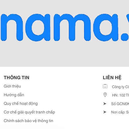
THÔNG TIN
LIÊN HỆ
Giới thiệu
Công ty C
Hướng dẫn
HN: 102 T
➤
Quy chế hoạt động
Số GCNĐKD
➤
Cơ chế giải quyết tranh chấp
Nơi cấp: S
Chính sách bảo vệ thông tin