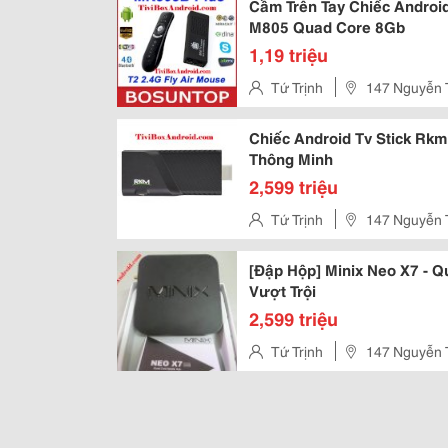
Cầm Trên Tay Chiếc Androi
M805 Quad Core 8Gb
1,19 triệu
Tứ Trịnh
147 Nguyễn T
Chiếc Android Tv Stick Rk
Thông Minh
2,599 triệu
Tứ Trịnh
147 Nguyễn T
[Đập Hộp] Minix Neo X7 - Quad Co
Vượt Trội
2,599 triệu
Tứ Trịnh
147 Nguyễn T
Royal City