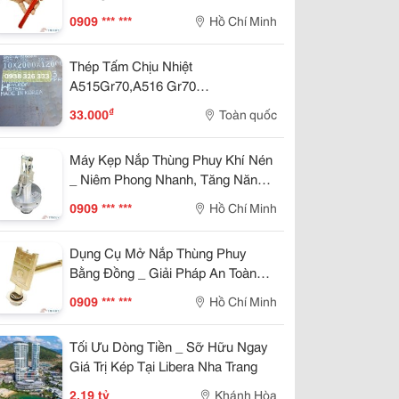
Nhàng
0909 *** ***
Hồ Chí Minh
Thép Tấm Chịu Nhiệt
A515Gr70,A516 Gr70
10Ly,12Ly,14Ly,16Ly,18Ly,20Ly
₫
33.000
Toàn quốc
Máy Kẹp Nắp Thùng Phuy Khí Nén
_ Niêm Phong Nhanh, Tăng Năng
Suất Đóng Gói
0909 *** ***
Hồ Chí Minh
Dụng Cụ Mở Nắp Thùng Phuy
Bằng Đồng _ Giải Pháp An Toàn
Cho Môi Trường Chống Cháy Nổ
0909 *** ***
Hồ Chí Minh
Tối Ưu Dòng Tiền _ Sỡ Hữu Ngay
Giá Trị Kép Tại Libera Nha Trang
2,19 tỷ
Khánh Hòa