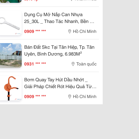
Dụng Cụ Mở Nắp Can Nhựa
25_30L _ Thao Tác Nhanh, Bền Bỉ
Cho Sản Xuất Công Nghiệp
0909 *** ***
Hồ Chí Minh
Bán Đất Skc Tại Tân Hiệp, Tp. Tân
Uyên, Bình Dương, 6.983M²
0931 *** ***
Toàn quốc
Bơm Quay Tay Hút Dầu Nhớt _
Giải Pháp Chiết Rót Hiệu Quả Từ
Thùng Phuy 200L
0909 *** ***
Hồ Chí Minh