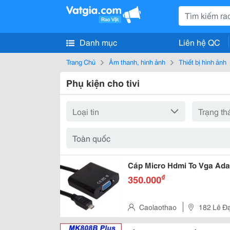
Danh mục
Liên hệ QC
Trang Chủ
Âm thanh, hình ảnh
Thiết bị hình ảnh
Phụ kiện cho tivi
Cáp Micro Hdmi To Vga Ada
₫
350.000
Caolaothao
182 Lê Đạ