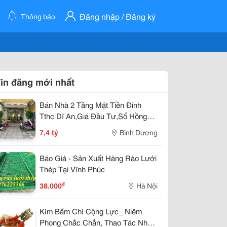
Đăng nhập / Đăng ký
Thông báo
in đăng mới nhất
Bán Nhà 2 Tầng Mặt Tiền Đỉnh
Tthc Dĩ An,Giá Đầu Tư,Sổ Hồng
Riêng Thổ Cư
7,4 tỷ
Bình Dương
Báo Giá - Sản Xuất Hàng Rào Lưới
Thép Tại Vĩnh Phúc
₫
38.000
Hà Nội
Kìm Bấm Chì Cộng Lực_ Niêm
Phong Chắc Chắn, Thao Tác Nhẹ