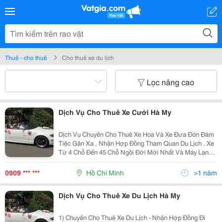
Thuê - cho thuê
Cho thuê xe du lịch
Lọc nâng cao
Dịch Vụ Cho Thuê Xe Cưới Hà My
Dịch Vụ Chuyên Cho Thuê Xe Hoa Và Xe Đưa Đón Đám
Tiệc Gân Xa , Nhận Hợp Đồng Tham Quan Du Lịch . Xe
Từ 4 Chỗ Đến 45 Chỗ Ngồi Đời Mới Nhất Và Máy Lạnh .
Vv..... Đê Biết Thêm Nhiều Hình Thức Khác Xin Vui
Lòng Tell : 0909173458 Gặp A Đức Hoặc 0909682458
0909 *** ***
Hồ Chí Minh
>1 năm
Dịch Vụ Cho Thuê Xe Du Lịch Hà My
1) Chuyên Cho Thuê Xe Du Lịch - Nhận Hợp Đồng Đi