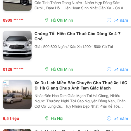
Các Tỉnh Thành Trong Nước - Nhận Hợp Đồng Đám
Cưới , Đám Hỏi , Liên Hoan Sinh Nhật Gần Xa. - Có Xe
Hoa Đời Mới - Nhận Đưa Đón Sân Bay - Hợp Đồng Công
Ty Dài Hạn Va Ngắn Hạn - Tài Xế Nhiệt Tình Vui Vẻ ,
0909 *** ***
Hồ Chí Minh
>1 năm
Chúng Tối Hiện Cho Thuê Các Dòng Xe 4-7
Chỗ
Giá : 500-800 Ngàn / Xác Xe 1200-1500/ Có Tài
0128 *** ***
Hồ Chí Minh
>1 năm
Xe Du Lich Miền Bắc Chuyên Cho Thuê Xe 16C
Đi Hà Giang Chup Ảnh Tam Giác Mạch
Nhắc Đến Hoa Tam Giác Mạch Tại Hà Giang, Nhiều
Người Thường Nghĩ Tới Cao Nguyên Đồng Văn, Chân
Cột Cờ Lũng Cú... Tuy Nhiên Đẹp Nhất Phải Kể Tới
Huyện Xí Mần. Huyện Xí Mần Nằm Ở Phía Tây Bắc Của
Hà Giang. Phía Bắc Giáp Trung Quốc, Phía Tây Giáp
6,5 triệu
Hà Nội
>1 năm
Các