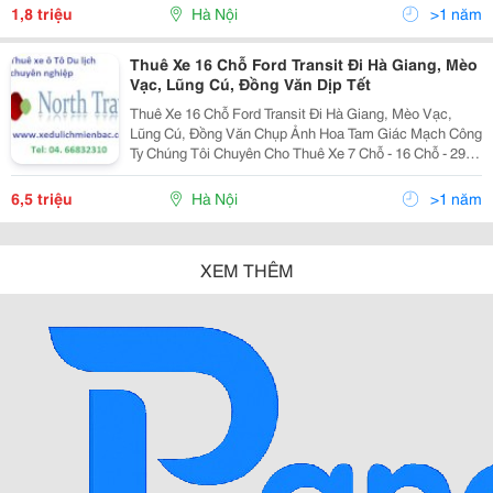
Xedulichmienbac@Gm
1,8 triệu
Hà Nội
>1 năm
Thuê Xe 16 Chỗ Ford Transit Đi Hà Giang, Mèo
Vạc, Lũng Cú, Đồng Văn Dịp Tết
Thuê Xe 16 Chỗ Ford Transit Đi Hà Giang, Mèo Vạc,
Lũng Cú, Đồng Văn Chụp Ảnh Hoa Tam Giác Mạch Công
Ty Chúng Tôi Chuyên Cho Thuê Xe 7 Chỗ - 16 Chỗ - 29
Chỗ - 35 Chỗ - 45 Chỗ Đời Mới, Lái Xe Chuyên Nghiệp
Chắc Chắn Sẽ Đáp Ứng Mọi Nhu Cầu Thuê Xe Củ
6,5 triệu
Hà Nội
>1 năm
XEM THÊM