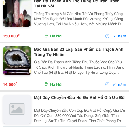
Bán Đá Thạch Anh Thô Dùng Để Trấn Trạch
Tại Hà Nội
Thông Thường Một Căn Nhà Tốt Về Phong Thủy Cũng
Nên Trấn Trạch Để Làm Mảnh Đất Vượng Khí Lại Càng
Vượng Hơn, Tài Lộc Nhiều Hơn, Với Những Mảnh Đất
Tốt Đã Vậy Thì Đối Với Những Mảnh Đất Có Các
&Quot;Nghịch&Quot; Với Gia Chủ Như Trạch Đất Có
₫
150.000
Hà Nội
>1 năm
Âm Phần, Có Người Âm
Báo Giá Bán 23 Loại Sản Phẩm Đá Thạch Anh
Trắng Tự Nhiên
Giá Bán Đá Thạch Anh Trắng Phụ Thuộc Vào Các Yếu
Tố Sau: Kích Thước &Ndash; Trọng Lượng, Hình Dạng
Chế Tác (Phật Bà, Phật Di Lạc, Tỳ Hưu, Long Quy
&Ndash; Rùa Đầu Rồng, Quả Cầu&Hellip;Vv) Hay Là
Tinh Thể, Dạng Khối Thô, Dạng Vụn, Hang Hốc, Hũ Tụ
₫
14.000
Hà Nội
>1 năm
Bảo&
Mặt Dây Chuyền Đầu Hổ Đá Mắt Hổ Giá Ưu Đãi
Mặt Dây Chuyền Đầu Con Cọp Đá Mắt Hổ (Cọp). Giá Ưu
Đãi Chỉ Còn: 380.000 Vnd Tác Dụng: Giúp Trấn Tĩnh,
Đem Lại Sự Tự Tin, Quyết Đoán. Tính Chất Phong Thủy
Của Đá Mắt Hổ Giúp Trừ Tà, Mang Lại Những Điều May