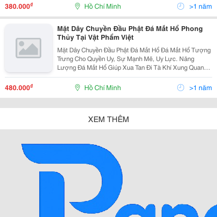
Mắn Tài Lộc. Hotline Để Được Tư Vấn
₫
380.000
Hồ Chí Minh
>1 năm
Mặt Dây Chuyền Đầu Phật Đá Mắt Hổ Phong
Thủy Tại Vật Phẩm Việt
Mặt Dây Chuyền Đầu Phật Đá Mắt Hổ Đá Mắt Hổ Tượng
Trưng Cho Quyền Uy, Sự Mạnh Mẽ, Uy Lực. Năng
Lượng Đá Mắt Hổ Giúp Xua Tan Đi Tà Khí Xung Quanh,
Sự Bất Ổn Ngay Chính Trong Thân Thể Của Bạn. Mang
Lại May Mắn, Bình An. Được Chế Tác Tinh Xảo Từ Đ
₫
480.000
Hồ Chí Minh
>1 năm
XEM THÊM