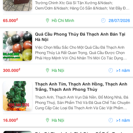
Trường Chinh Xtc Giá Sỉ Tận Xưởng &Ndash;
Oem/Odm &Ndash; Hàng Có Sẵn &Ndash; Vat Đầy Đủ
Đối Với Cửa Hàng, Đại Lý Và Doanh Nghiệp, Lựa Chọn
Đúng Xưởng Sản Xuất Sẽ Giúp Giảm Chi Phí, Đảm Bảo
₫
65.000
Hồ Chí Minh
28/07/2026
Chất Lượng...
Quả Cầu Phong Thủy Đá Thạch Anh Bán Tại
Hà Nội
Việc Chọn Mầu Sắc Cho Một Quả Cầu Đá Thạch Anh
Phong Thủy Là Rất Quan Trọng, Quả Cầu Được Chọn
Phải Hợp Mệnh Với Chủ Nhân Thì Mới Có Tác Dụng
Phù Trợ Cho Chủ Nhân Nếu Không Có Thể Gây Phản
Tác Dụng. Những Nguyên Tắc Khi Chọn Bi Cầu Đá
₫
300.000
Hà Nội
>1 năm
Thạch Anh Phong
Thạch Anh Tím, Thạch Anh Hồng, Thạch Anh
Trắng, Thạch Anh Phong Thủy
Thạch Anh, Thạch Anh Vụn Dải Nền, Đổ Móng Nhà, Đá
Phong Thuỷ, Sản Phẩm Thô Và Đã Qua Chế Tác Chuyên
Cung Cấp Các Loại Đá Thạch Anh Và Các Vật Phẩm
Phong Thủy Đặc Biệt Giá Tốt Nhất Luôn Sẵn Sàng Phục
Vụ Điện Thoai: 098 344 5686 W
₫
16.000
Hà Nội
>1 năm