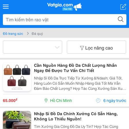
Đồ trang sức
Đá quý
Lọc nâng cao
Cần Nguồn Hàng Đồ Da Chất Lượng Nhắn
Ngay Để Được Tư Vấn Chi Tiết
Nhập Sỉ Đồ Da Trực Tiếp Từ Xưởng &Ndash; Giá Tốt,
Hàng Luôn Có Sẵn Muốn Nhập Hàng Giá Tốt Mà Vẫn
Đảm Bảo Chất Lượng? Hợp Tác Cùng Xưởng Sản Xuất
Trực Tiếp Để Có Nguồn Hàng Ổn Định, Chính Sách Linh
Hoạt Và Hỗ Trợ Lâu Dài. Lợi Thế Khi Nhập Hàng...
₫
65.000
Hồ Chí Minh
6 ngày trước
Nhập Sỉ Đồ Da Chính Xưởng Có Sẵn Hàng,
Không Lo Thiếu Nguồn!
Tìm Xưởng Gia Công Đồ Da Uy Tín? Hợp Tác Cùng