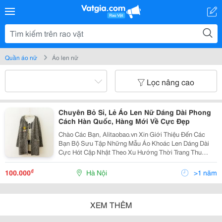
Quần áo nữ
Áo len nữ
Lọc nâng cao
Chuyên Bỏ Sỉ, Lẻ Áo Len Nữ Dáng Dài Phong
Cách Hàn Quốc, Hàng Mới Về Cực Đẹp
Chào Các Bạn, Alitaobao.vn Xin Giới Thiệu Đến Các
Bạn Bộ Sưu Tập Những Mẫu Áo Khoác Len Dáng Dài
Cực Hót Cập Nhật Theo Xu Hướng Thời Trang Thu
Đông 2014 - 2015: Mã Sp: 10320177 Link Chi Tiết :
Http://Alitaobao.vn/Ao-Khoac-Len-Cardigan-Nu-Dan
₫
100.000
Hà Nội
>1 năm
XEM THÊM