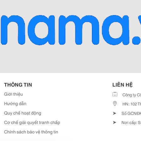
THÔNG TIN
LIÊN HỆ
Giới thiệu
Công ty C
Hướng dẫn
HN: 102 T
➤
Quy chế hoạt động
Số GCNĐKD
➤
Cơ chế giải quyết tranh chấp
Nơi cấp: S
Chính sách bảo vệ thông tin