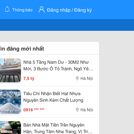
Đăng nhập / Đăng ký
Thông báo
in đăng mới nhất
Nhà 5 Tầng Nam Dư - 30M2 Như
Mới, 3 Bước Ô Tô Tránh, Ngõ Yên
Tĩnh - An Cư Lý Tưởng - Giá 7,5 Tỷ
7,5 tỷ
Hà Nội
Tiêu Chí Nhận Biết Hạt Nhựa
Nguyên Sinh Kém Chất Lượng
0916 *** ***
Hà Nội
Bán Nhà Mặt Tiền Trần Nguyên
Hãn, Trung Tâm Nha Trang, Vị Trí