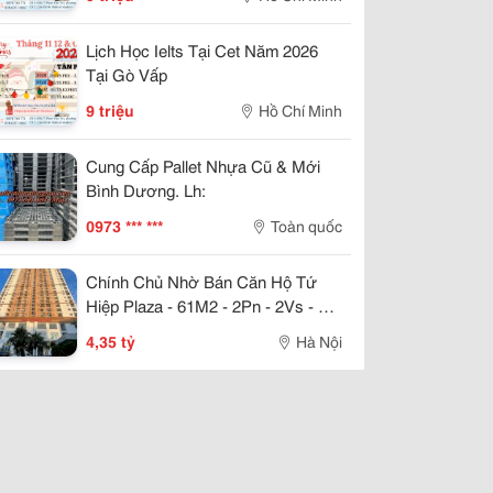
Lịch Học Ielts Tại Cet Năm 2026
Tại Gò Vấp
9 triệu
Hồ Chí Minh
Cung Cấp Pallet Nhựa Cũ & Mới
Bình Dương. Lh:
0973 *** ***
Toàn quốc
Chính Chủ Nhờ Bán Căn Hộ Tứ
Hiệp Plaza - 61M2 - 2Pn - 2Vs - Full
Nội Thất - Giá Chỉ Nhỉnh 4 Tỷ
4,35 tỷ
Hà Nội