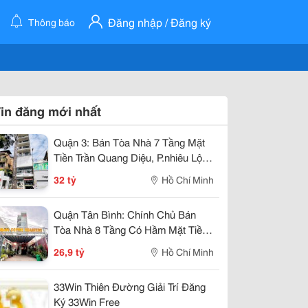
Đăng nhập / Đăng ký
Thông báo
in đăng mới nhất
Quận 3: Bán Tòa Nhà 7 Tầng Mặt
Tiền Trần Quang Diệu, P.nhiêu Lộc-
Dt 6M*10M Vuông Đẹp- Nhà 2 Mt
32 tỷ
Hồ Chí Minh
Thoáng- Chính Chủ Chào Giá Chỉ
32T
Quận Tân Bình: Chính Chủ Bán
Tòa Nhà 8 Tầng Có Hầm Mặt Tiền
Phạm Văn Bạch, P.tân Sơn- View
26,9 tỷ
Hồ Chí Minh
Trực Diện Ngắm Máy Bay Đỉnh- Dt
33Win Thiên Đường Giải Trí Đăng
Ký 33Win Free