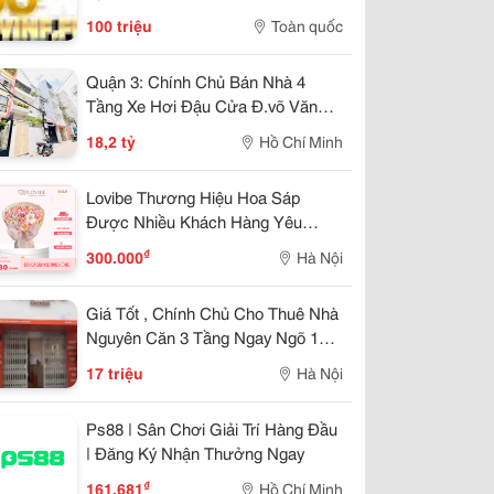
100 triệu
Toàn quốc
Quận 3: Chính Chủ Bán Nhà 4
Tầng Xe Hơi Đậu Cửa Đ.võ Văn
Tần, P.bàn Cờ - Dt 4,2M*22M Sh
18,2 tỷ
Hồ Chí Minh
Vuông Đẹp - Giá Chào Tốt Chỉ
18,2T-
Lovibe Thương Hiệu Hoa Sáp
Được Nhiều Khách Hàng Yêu
Thích
₫
300.000
Hà Nội
Giá Tốt , Chính Chủ Cho Thuê Nhà
Nguyên Căn 3 Tầng Ngay Ngõ 109
Trường Chinh, Thanh Xuân, Hà Nội
17 triệu
Hà Nội
Ps88 | Sân Chơi Giải Trí Hàng Đầu
| Đăng Ký Nhận Thưởng Ngay
₫
161.681
Hồ Chí Minh