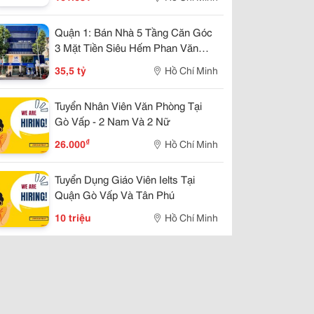
Quận 1: Bán Nhà 5 Tầng Căn Góc
3 Mặt Tiền Siêu Hếm Phan Văn
Trường, P.cầu Ông Lãnh- Dt
35,5 tỷ
Hồ Chí Minh
13M*4M- Chính Chủ Chào Giá Tốt
Tuyển Nhân Viên Văn Phòng Tại
Gò Vấp - 2 Nam Và 2 Nữ
₫
26.000
Hồ Chí Minh
Tuyển Dụng Giáo Viên Ielts Tại
Quận Gò Vấp Và Tân Phú
10 triệu
Hồ Chí Minh