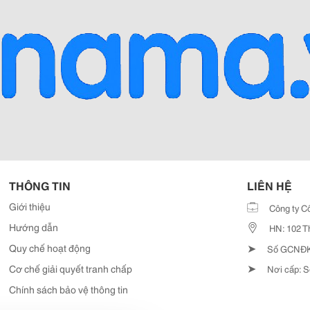
THÔNG TIN
LIÊN HỆ
Giới thiệu
Công ty C
Hướng dẫn
HN: 102 T
➤
Quy chế hoạt động
Số GCNĐKD
➤
Cơ chế giải quyết tranh chấp
Nơi cấp: S
Chính sách bảo vệ thông tin