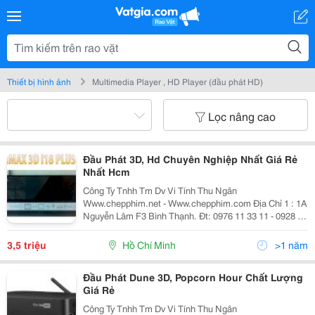
Thiết bị hình ảnh
Multimedia Player , HD Player (đầu phát HD)
Lọc nâng cao
Đầu Phát 3D, Hd Chuyên Nghiệp Nhất Giá Rẻ
Nhất Hcm
Công Ty Tnhh Tm Dv Vi Tính Thu Ngân
Www.chepphim.net - Www.chepphim.com Địa Chỉ 1 : 1A
Nguyễn Lâm F3 Bình Thạnh. Đt: 0976 11 33 11 - 0928 33
77 33 - 08.62881888 - 0928 500 555 -Dịch Vụ Chép Phim
3D,Hd,4K Chuyên Nghiệp =. Kho Phim Khổng Lồ
3,5 triệu
Hồ Chí Minh
>1 năm
Đầu Phát Dune 3D, Popcorn Hour Chất Lượng
Giá Rẻ
Công Ty Tnhh Tm Dv Vi Tính Thu Ngân