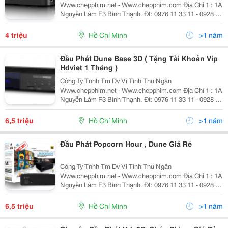
Www.chepphim.net - Www.chepphim.com Địa Chỉ 1 : 1A
Nguyễn Lâm F3 Bình Thạnh. Đt: 0976 11 33 11 - 0928 33
77 33 - 08.62881888 - 0928 500 555 -Dịch Vụ Chép Phim
3D,Hd,4K Chuyên Nghiệp =. Kho Phim Khổng Lồ
4 triệu
Hồ Chí Minh
>1 năm
Đầu Phát Dune Base 3D ( Tặng Tài Khoản Vip
Hdviet 1 Tháng )
Công Ty Tnhh Tm Dv Vi Tính Thu Ngân
Www.chepphim.net - Www.chepphim.com Địa Chỉ 1 : 1A
Nguyễn Lâm F3 Bình Thạnh. Đt: 0976 11 33 11 - 0928 33
77 33 - 08.62881888 - 0928 500 555 -Dịch Vụ Chép Phim
3D,Hd,4K Chuyên Nghiệp =. Kho Phim Khổng Lồ
6,5 triệu
Hồ Chí Minh
>1 năm
Đầu Phát Popcorn Hour , Dune Giá Rẻ
Công Ty Tnhh Tm Dv Vi Tính Thu Ngân
Www.chepphim.net - Www.chepphim.com Địa Chỉ 1 : 1A
Nguyễn Lâm F3 Bình Thạnh. Đt: 0976 11 33 11 - 0928 33
77 33 - 08.62881888 - 0928 500 555 -Dịch Vụ Chép Phim
3D,Hd,4K Chuyên Nghiệp =. Kho Phim Khổng Lồ
6,5 triệu
Hồ Chí Minh
>1 năm