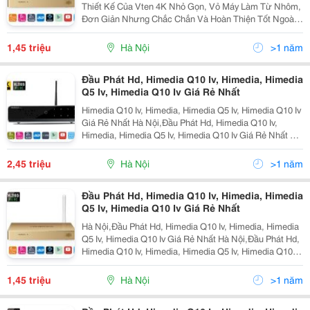
Thiết Kế Của Vten 4K Nhỏ Gọn, Vỏ Máy Làm Từ Nhôm,
Đơn Giản Nhưng Chắc Chắn Và Hoàn Thiện Tốt Ngoài
Đầu Phát, Phụ Kiện Đi Kèm Thêm Đầy Đủ. - Điều Khiển
Nhẹ, Dễ Cầm Với Các Phím Lớn Có Thể Dùng Được
1,45 triệu
Hà Nội
>1 năm
Nga
Đầu Phát Hd, Himedia Q10 Iv, Himedia, Himedia
Q5 Iv, Himedia Q10 Iv Giá Rẻ Nhất
Himedia Q10 Iv, Himedia, Himedia Q5 Iv, Himedia Q10 Iv
Giá Rẻ Nhất Hà Nội,Đầu Phát Hd, Himedia Q10 Iv,
Himedia, Himedia Q5 Iv, Himedia Q10 Iv Giá Rẻ Nhất Hà
Nội,Đầu Phát Hd, Himedia Q10 Iv, Himedia, Himedia Q5
Iv, Himedia Q10 Iv Giá Rẻ Nhất Hà Nội,Đầ
2,45 triệu
Hà Nội
>1 năm
Đầu Phát Hd, Himedia Q10 Iv, Himedia, Himedia
Q5 Iv, Himedia Q10 Iv Giá Rẻ Nhất
Hà Nội,Đầu Phát Hd, Himedia Q10 Iv, Himedia, Himedia
Q5 Iv, Himedia Q10 Iv Giá Rẻ Nhất Hà Nội,Đầu Phát Hd,
Himedia Q10 Iv, Himedia, Himedia Q5 Iv, Himedia Q10 Iv
Giá Rẻ Nhất Hà Nội,Đầu Phát Hd, Himedia Q10 Iv,
Himedia, Himedia Q5 Iv, Himedia Q10 Iv G
1,45 triệu
Hà Nội
>1 năm