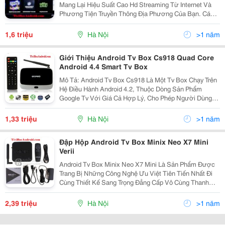
Mang Lại Hiệu Suất Cao Hd Streaming Từ Internet Và
Phương Tiện Truyền Thông Địa Phương Của Bạn. Các
Bộ Xử Lý Mx Lõi Kép Mạnh Mẽ Với Các Công Cụ Đồ
Họa Mali-400 3D Cung Cấp Trình Diễn Xuất Sắc Để Phát
1,6 triệu
Hà Nội
>1 năm
Lại
Giới Thiệu Android Tv Box Cs918 Quad Core
Android 4.4 Smart Tv Box
Mô Tả: Android Tv Box Cs918 Là Một Tv Box Chạy Trên
Hệ Điều Hành Android 4.2, Thuộc Dòng Sản Phẩm
Google Tv Với Giá Cả Hợp Lý, Cho Phép Người Dùng
Biến Chiếc Tv Thông Thường Thành Một Smart Tv
Thông Minh ,Cùng Nhiều Tùy Biến Khác Và Dễ Dàng
1,33 triệu
Hà Nội
>1 năm
Nâng Cấp
Đập Hộp Android Tv Box Minix Neo X7 Mini
Verii
Android Tv Box Minix Neo X7 Mini Là Sản Phẩm Được
Trang Bị Những Công Nghệ Ưu Việt Tiên Tiến Nhất Đi
Cùng Thiết Kế Sang Trọng Đẳng Cấp Vô Cùng Thanh
Lịch ,Lịch Lãm Và Giá Thành Hấp Dẫn Hơn Bất Kỳ
Smartbox Tv Nào Cùng Cấu Hình Hiện Nay.bạn Không
2,39 triệu
Hà Nội
>1 năm
Cần P