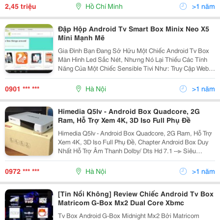
Dùng Thì Himedia Q8 Iv Hướng Đến Yế
2,45 triệu
Hồ Chí Minh
>1 năm
Đập Hộp Android Tv Smart Box Minix Neo X5
Mini Mạnh Mẽ
Gia Đình Bạn Đang Sở Hữu Một Chiếc Android Tv Box
Màn Hình Led Sắc Nét, Nhưng Nó Lại Thiếu Các Tính
Năng Của Một Chiếc Sensible Tivi Như: Truy Cập Web,
Xem Phim Từ Youtube,&Hellip; Nhưng Bạn Cũng Không
Cần Phải Sắm Cho Mình Chiếc Tivi Thông Minh Đắt
0901 *** ***
Hà Nội
>1 năm
Himedia Q5Iv - Android Box Quadcore, 2G
Ram, Hỗ Trợ Xem 4K, 3D Iso Full Phụ Đề
Himedia Q5Iv - Android Box Quadcore, 2G Ram, Hỗ Trợ
Xem 4K, 3D Iso Full Phụ Đề, Chapter Android Box Duy
Nhất Hỗ Trợ Âm Thanh Dolby/ Dts Hd 7.1 --≫ Siêu
Khủng Trong Android Box 2014 Himedia Q5Iv Sử Dụng
Chip Hisilicon, Thương Hiệu Thuộc Tập Đoàn Hu
0972 *** ***
Hà Nội
>1 năm
[Tin Nổi Không] Review Chiếc Android Tv Box
Matricom G-Box Mx2 Dual Core Xbmc
Tv Box Android G-Box Midnight Mx2 Bởi Matricom