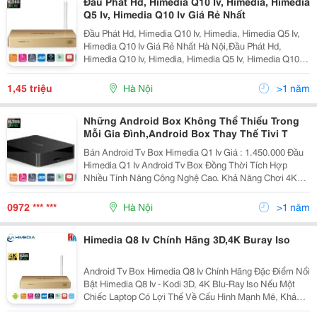
Đầu Phát Hd, Himedia Q10 Iv, Himedia, Himedia
Q5 Iv, Himedia Q10 Iv Giá Rẻ Nhất
Đầu Phát Hd, Himedia Q10 Iv, Himedia, Himedia Q5 Iv,
Himedia Q10 Iv Giá Rẻ Nhất Hà Nội,Đầu Phát Hd,
Himedia Q10 Iv, Himedia, Himedia Q5 Iv, Himedia Q10 Iv
Giá Rẻ Nhất Hà Nội,Đầu Phát Hd, Himedia Q10 Iv,
Himedia, Himedia Q5 Iv, Himedia Q10 Iv Giá Rẻ N
1,45 triệu
Hà Nội
>1 năm
Những Android Box Không Thể Thiếu Trong
Mỗi Gia Đình,Android Box Thay Thế Tivi T
Bán Android Tv Box Himedia Q1 Iv Giá : 1.450.000 Đầu
Himedia Q1 Iv Android Tv Box Đồng Thời Tích Hợp
Nhiều Tính Năng Công Nghệ Cao. Khả Năng Chơi 4K2K
Uhd Video Playback ,Giải Mã Phần Cứng H.265, Tích
Hợp 1 Cổng Usb 3.0, Hỗ Trợ Play Bluray-Iso Và 3D
0972 *** ***
Hà Nội
>1 năm
Himedia Q8 Iv Chính Hãng 3D,4K Buray Iso
Android Tv Box Himedia Q8 Iv Chính Hãng Đặc Điểm Nổi
Bật Himedia Q8 Iv - Kodi 3D, 4K Blu-Ray Iso Nếu Một
Chiếc Laptop Có Lợi Thế Về Cấu Hình Mạnh Mẽ, Khả
Năng Xử Lý Tốt Các Yêu Cầu Phức Tạp Của Người