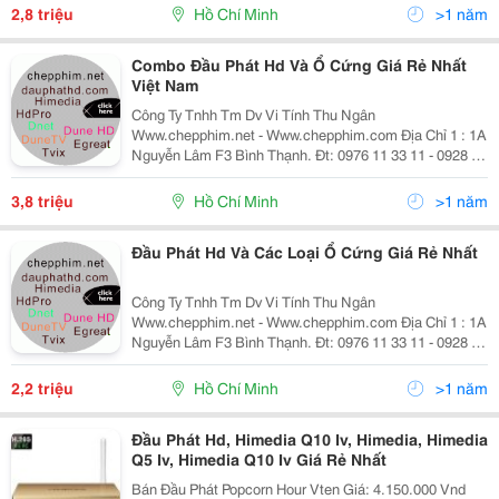
3D,Hd,4K Chuyên Nghiệp =. Kho Phim Khổng Lồ
2,8 triệu
Hồ Chí Minh
>1 năm
Combo Đầu Phát Hd Và Ổ Cứng Giá Rẻ Nhất
Việt Nam
Công Ty Tnhh Tm Dv Vi Tính Thu Ngân
Www.chepphim.net - Www.chepphim.com Địa Chỉ 1 : 1A
Nguyễn Lâm F3 Bình Thạnh. Đt: 0976 11 33 11 - 0928 33
77 33 - 08.62881888 - 0928 500 555 -Dịch Vụ Chép Phim
3D,Hd,4K Chuyên Nghiệp =. Kho Phim Khổng Lồ
3,8 triệu
Hồ Chí Minh
>1 năm
Đầu Phát Hd Và Các Loại Ổ Cứng Giá Rẻ Nhất
Công Ty Tnhh Tm Dv Vi Tính Thu Ngân
Www.chepphim.net - Www.chepphim.com Địa Chỉ 1 : 1A
Nguyễn Lâm F3 Bình Thạnh. Đt: 0976 11 33 11 - 0928 33
77 33 - 08.62881888 - 0928 500 555 -Dịch Vụ Chép Phim
3D,Hd,4K Chuyên Nghiệp =. Kho Phim Khổng Lồ
2,2 triệu
Hồ Chí Minh
>1 năm
Đầu Phát Hd, Himedia Q10 Iv, Himedia, Himedia
Q5 Iv, Himedia Q10 Iv Giá Rẻ Nhất
Bán Đầu Phát Popcorn Hour Vten Giá: 4.150.000 Vnd