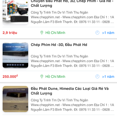
Chuyên Đầu Phát Hd, 3D, Chép Phim - Giá Rẻ -
Chất Lượng
Công Ty Tnhh Tm Dv Vi Tính Thu Ngân
Www.chepphim.net - Www.chepphim.com Địa Chỉ 1 : 1A
Nguyễn Lâm F3 Bình Thạnh. Đt: 0976 11 33 11 - 0928 33
77 33 - 08.62881888 - 0928 500 555 -Dịch Vụ Chép Phim
3D,Hd,4K Chuyên Nghiệp =. Kho Phim Khổng Lồ
2,9 triệu
Hồ Chí Minh
>1 năm
Chép Phim Hd -3D, Đầu Phát Hd
Công Ty Tnhh Tm Dv Vi Tính Thu Ngân
Www.chepphim.net - Www.chepphim.com Địa Chỉ 1 : 1A
Nguyễn Lâm F3 Bình Thạnh. Đt: 0976 11 33 11 - 0928 33
77 33 - 08.62881888 - 0928 500 555 -Dịch Vụ Chép Phim
3D,Hd,4K Chuyên Nghiệp =. Kho Phim Khổng Lồ
₫
250.000
Hồ Chí Minh
>1 năm
Đầu Phát Dune, Himedia Các Loại Giá Rẻ Và
Chất Lượng
Công Ty Tnhh Tm Dv Vi Tính Thu Ngân
Www.chepphim.net - Www.chepphim.com Địa Chỉ 1 : 1A
Nguyễn Lâm F3 Bình Thạnh. Đt: 0976 11 33 11 - 0928 33
77 33 - 08.62881888 - 0928 500 555 -Dịch Vụ Chép Phim