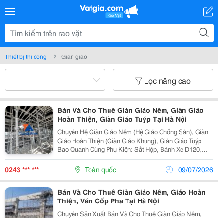
Thiết bị thi công
Giàn giáo
Lọc nâng cao
Bán Và Cho Thuê Giàn Giáo Nêm, Giàn Giáo
Hoàn Thiện, Giàn Giáo Tuýp Tại Hà Nội
Chuyên Hệ Giàn Giáo Nêm (Hệ Giáo Chống Sàn), Giàn
Giáo Hoàn Thiện (Giàn Giáo Khung), Giàn Giáo Tuýp
Bao Quanh Cùng Phụ Kiện: Sắt Hộp, Bánh Xe D120,
Bánh Xe D150, Khóa Giáo, Thang Giáo Mạ Kẽm,... Công
Ty Cổ Phần Đầu Tư Và Xây Dựng Tùng Anh 30...
0243 *** ***
Toàn quốc
09/07/2026
Bán Và Cho Thuê Giàn Giáo Nêm, Giáo Hoàn
Thiện, Ván Cốp Pha Tại Hà Nội
Chuyên Sản Xuất Bán Và Cho Thuê Giàn Giáo Nêm,