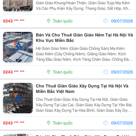
Giàn Giáo Khung/Hoàn Thiện, Giàn Giáo Tuýp Mạ Kẽm
Và Các Phụ Kiện Xây Dựng: Thang Giáo, Sắt Hộp, Khóa
Giáo,... Công Ty Cổ Phần Đầu Tư Và Xây Dựng Tùng
Anh 30 Năm Và Hơn Thế Nữa Công Ty Cổ Phần Và...
0243 *** ***
Toàn quốc
09/07/2026
Bán Và Cho Thuê Giàn Giáo Nêm Tại Hà Nội Và
Khu Vực Miền Bắc
Hệ Giàn Giáo Nêm (Giàn Giáo Chống Sàn) Mạ Kẽm:
Giáo Nêm (Cây Chống Nêm), Giằng Giáo Nêm, Kích
Tăng Đầu Giáo Nêm, Kích Tăng Chân Giáo, Chống Đà,
Chống Consol. Công Ty Cổ Phần Đầu Tư Và Xây Dựng
Tùng Anh Đc : Số 9 - Ngách 470/61,Tổ 42 - Thanh...
0243 *** ***
Toàn quốc
09/07/2026
Cho Thuê Giàn Giáo Xây Dựng Tại Hà Nội Và
Miền Bắc Việt Nam
Cho Thuê Giàn Giáo Xây Dựng Tại Hà Nội, Giàn Giáo
Xây Dựng Tại Lào Cai, Giàn Giáo Xây Dựng Tại Yên Bái,
Giàn Giáo Xây Dựng Tại Hòa Bình, Giàn Giáo Xây Dựng
Tại Lai Châu, Giàn Giáo Xây Dựng Tại Sơn La, Giàn
Giáo Xây Dựng Tại Hà Giang, Giàn Giáo Xây Dự
0243 *** ***
Toàn quốc
09/07/2026