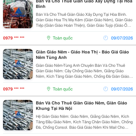
Bán Và Cho Thuê Giàn Giáo Xây Dựng Tại Hòa
Bình
Bán Và Cho Thuê Giàn Giáo Xây Dựng Tại Hòa Bình.
Giàn Giáo Hoa Thị Mạ Kẽm (Giàn Giáo Nêm), Giàn Giáo
Tiệp (Giàn Giáo Hoàn Thiện), Giàn Giáo Tuýp (Giáo Ống)
Mạ Kẽm, Thép Hình I, Sắt Hộp Mạ Kẽm. Công Ty Cổ
Phần Đầu Tư Và Xây Dựng Tùng Anh Công Ty
0979 *** ***
Toàn quốc
09/07/2026
Giàn Giáo Nêm - Giáo Hoa Thị - Báo Giá Giáo
Nêm Tùng Anh
Giàn Giáo Nêm-Tùng Anh Chuyên Bán Và Cho Thuê
Giàn Giáo Nêm: Cây Chống Giáo Nêm, Giằng Giáo
Nêm, Kích Tăng Giàn Giáo Nêm, Chống Đà Giàn Giáo
Nêm Tại Hà Nội. Công Ty Cổ Phần Đầu Tư Và Xây Dựng
Tùng Anh 30 Năm Và Hơn Thế Nữa Chuyên Bán Và
0979 *** ***
Toàn quốc
09/07/2026
Cho...
Bán Và Cho Thuê Giàn Giáo Nêm, Giàn Giáo
Khung Tại Hà Nội
Hệ Giàn Giáo Nêm: Giáo Nêm, Giằng Giáo Nêm, Kích
Tăng Đầu Giáo Nêm, Kích Tăng Chân Giáo Nêm, Chống
Đà, Chống Consol. Báo Giá Giáo Nêm Khi Mail Cho
Tùng Anh. Công Ty Cổ Phần Đầu Tư Và Xây Dựng Tùng