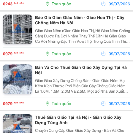
Anh 11 Năm Và Hơn Thế Nữa Giàn Giáo Nêm...
0243 *** ***
Toàn quốc
09/07/2026
Báo Giá Giàn Giáo Nêm - Giáo Hoa Thị - Cây
Chống Nêm Hà Nội
Giàn Giáo Nêm (Giàn Giáo Hoa Thị,Hệ Giáo Nêm Chống
Sàn) Được Ra Đời Nhằm Thay Thế Dần Hệ Giàn Giáo
Cũ Với Những Đặc Tính Vượt Trội Trong Quá Trình Thi
Công. ① Giáo Nêm (Cây Chống Nêm) Mạ Kẽm: &Loz;
Những Ưu Điểm Vượt Trội Hệ Giàn Giáo Nêm Tùng...
0979 *** ***
Toàn quốc
09/07/2026
Bán Và Cho Thuê Giàn Giáo Xây Dựng Tại Hà
Nội
Giàn Giáo Xây Dựng Chống Sàn - Giàn Giáo Nêm Mạ
Kẽm Kích Thước Phổ Biến Của Cây Chống Giáo Nêm
Là 1.0M, 1.5M, 2.0M Và 2.5M. Một Số Nhà Sản Xuất
Cung Cấp Kích Thước 2.7M Và 3.0M Theo Đặc Thù
Công Trình Đơn Vị Hay Thi Công. Nếu Là Một Công Ty
0979 *** ***
Toàn quốc
09/07/2026
Xây Dự
Thuê Giàn Giáo Tại Hà Nội - Giàn Giáo Xây
Dựng Tùng Anh
Chuyên Cung Cấp Giàn Giáo Xây Dựng - Bán Và Cho