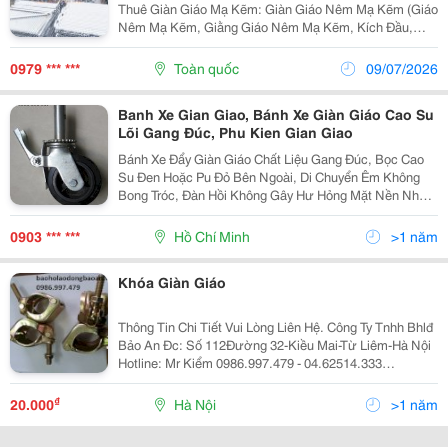
Thuê Giàn Giáo Mạ Kẽm: Giàn Giáo Nêm Mạ Kẽm (Giáo
Nêm Mạ Kẽm, Giằng Giáo Nêm Mạ Kẽm, Kích Đầu,
Kích Chân), Giàn Giáo Hoàn Thiện Mạ Kẽm (Giáo Hoàn
Thiện 1.5M, Giáo Hoàn Thiện 1.7M Mạ Kẽm, Giằng
0979 *** ***
Toàn quốc
09/07/2026
Hoàn Thiệ
Banh Xe Gian Giao, Bánh Xe Giàn Giáo Cao Su
Lõi Gang Đúc, Phu Kien Gian Giao
Bánh Xe Đẩy Giàn Giáo Chất Liệu Gang Đúc, Bọc Cao
Su Đen Hoặc Pu Đỏ Bên Ngoài, Di Chuyển Êm Không
Bong Tróc, Đàn Hồi Không Gây Hư Hỏng Mặt Nền Nhà
Khi Di Chuyển Giàn Giáo. Ổ Bi Đũa Giúp Di Chuyển Êm,
Càng Bánh Xe Làm Bằng Thép Trục Tiêu C
0903 *** ***
Hồ Chí Minh
>1 năm
Khóa Giàn Giáo
Thông Tin Chi Tiết Vui Lòng Liên Hệ. Công Ty Tnhh Bhlđ
Bảo An Đc: Số 112Đường 32-Kiều Mai-Từ Liêm-Hà Nội
Hotline: Mr Kiểm 0986.997.479 - 04.62514.333
Http://Baoholaodongbaoan.vn
₫
20.000
Hà Nội
>1 năm