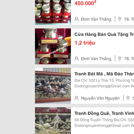
₫
450.000
Đinh Văn Thắng
78, T
Duẩn- Hn
Cửa Hàng Bán Quà Tặng T
1,2 triệu
Đinh Văn Thắng
78, T
Duẩn- Hn
Tranh Bát Mã , Mã Đáo Th
Địa Chỉ: 532 Lý Thái Tổ, Phường 10, Qu
Dodongtruyenthong@Gmail.com Www:dodongtruyenthong.vn Cam Kết Bán
Hàng Đúng Giá,Đúng Chất Lượng Uy Tín Là Hàng Đầu Đt: 0984.246.198 -
0962.979.869 Cửa Hàng Sản Xuất
Nguyễn Văn Nguyện
Tranh Đồng Quê, Tranh Vinh
Đồ Đồng Truyền Thống Địa Chỉ: 532 Lý Thái Tổ, Phường 10, Quận 10 Email:
Dodongtruyenthong@Gmail.com Www:dodongtruyenthong.vn Cam Kết Bán
Hàng Đúng Giá,Đúng Chất Lượng Uy Tín Là Hàng Đầu Đt: 0984.246.198 -