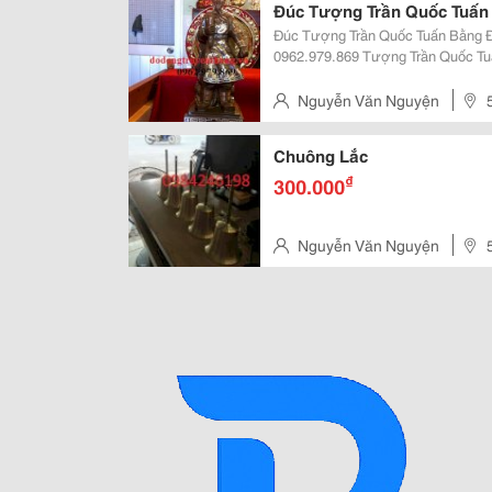
Đúc Tượng Trần Quốc Tuấn
Đúc Tượng Trần Quốc Tuấn Bằng Đồng Khảm Tam
0962.979.869 Tượng Trần Quốc Tuấn Khảm Ngũ Sắc Đồ Đồng Truyền Thống
Xin Giới Thiệu Cách Đặt Tượng Đồ
Bàn Làm Việc Và Phòng Khách: C
Nguyễn Văn Nguyện
Chuông Lắc
₫
300.000
Nguyễn Văn Nguyện