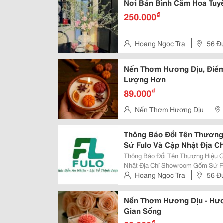
Nơi Bán Bình Cắm Hoa Tuyế
₫
250.000
Hoang Ngoc Tra
56 Đ
Chánh
Nến Thơm Hương Dịu, Điểm
Lượng Hơn
₫
89.000
Nến Thơm Hương Dịu
Hưng Hòa, Quận Bình Tân
Thông Báo Đổi Tên Thương
Sứ Fulo Và Cập Nhật Địa C
Thông Báo Đổi Tên Thương Hiệu 
Nhật Địa Chỉ Showroom Gốm Sứ Fulo Trân Trọng Thông Báo Đến Quý Khách
Hàng Và Quý Đối Tác Về Việc Cập
Hoang Ngoc Tra
56 Đ
Chánh
Nến Thơm Hương Dịu - Hư
Gian Sống
₫