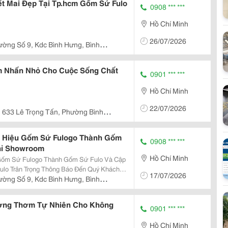
t Mai Đẹp Tại Tp.hcm Gốm Sứ Fulo
0908 *** ***
Hồ Chí Minh
26/07/2026
ường Số 9, Kdc Bình Hưng, Bình
 Nhấn Nhỏ Cho Cuộc Sống Chất
0901 *** ***
Hồ Chí Minh
22/07/2026
633 Lê Trọng Tấn, Phường Bình
 Hiệu Gốm Sứ Fulogo Thành Gốm
0908 *** ***
hỉ Showroom
Hồ Chí Minh
Gốm Sứ Fulogo Thành Gốm Sứ Fulo Và Cập
17/07/2026
 Nhật Tên Thương Hiệu Và Địa Chỉ
ường Số 9, Kdc Bình Hưng, Bình
Showroom Chính Thức Kể Từ Ngày 25/10/2025. ...
ơng Thơm Tự Nhiên Cho Không
0901 *** ***
Hồ Chí Minh