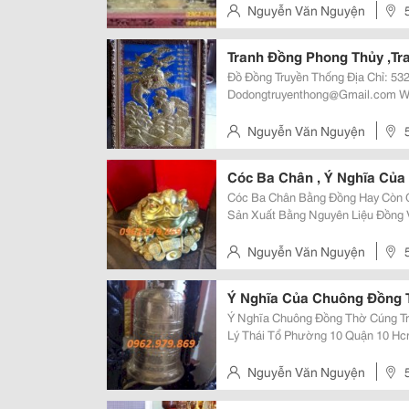
0962.979.
Nguyễn Văn Nguyện
Tranh Đồng Phong Thủy ,T
Đồ Đồng Truyền Thống Địa Chỉ: 532 Lý Thái Tổ, Phường 10, Quận 10 Email:
Dodongtruyenthong@Gmail.com Www:dodongtruyenthong.vn Cam Kết Bán
Hàng Đúng Giá,Đúng Chất Lượng Uy Tín Là Hàng Đầu Đt: 0984.246.198 -
0962.979.
Nguyễn Văn Nguyện
Cóc Ba Chân , Ý Nghĩa Của
Cóc Ba Chân Bằng Đồng Hay Còn 
Sản Xuất Bằng Nguyên Liệu Đồng 
Màu Sắc: Màu Vàng, Màu Hun Đen - Kích Thước Tham Khảo: Cao 9C
14Cm, 18Cm, 22Cm, 40Cm....ngoà
Nguyễn Văn Nguyện
Ý Nghĩa Của Chuông Đồng 
Ý Nghĩa Chuông Đồng Thờ Cúng Trong Đình Chùa Đồ 
Lý Thái Tổ Phường 10 Quận 10 Hcm Dd:0934.877.869_0866.768.753 Ch
Chuẩn Cam Kết Cung Cấp Chuông Chùa Uy Tín Chất Lượng,Những Sản Phẩm
Chuông Chúng Tôi Đúc Ra L
Nguyễn Văn Nguyện