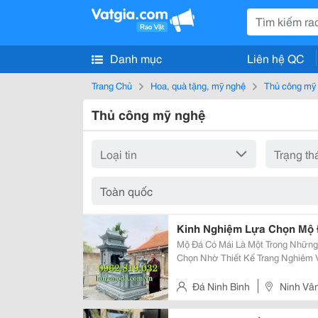
Danh mục
Liên hệ QC
Trang Chủ
Hoa, quà tặng, mỹ nghệ
Thủ công mỹ
Thủ công mỹ nghệ
Kinh Nghiệm Lựa Chọn Mộ 
Mộ Đá Có Mái Là Một Trong Nhữn
Chọn Nhờ Thiết Kế Trang Nghiêm 
Trí Phía Trên Thân Mộ Giúp Che C
Mưa Nắng, Góp Phần Tăng Độ Bền
Đá Ninh Bình
Ninh Vân