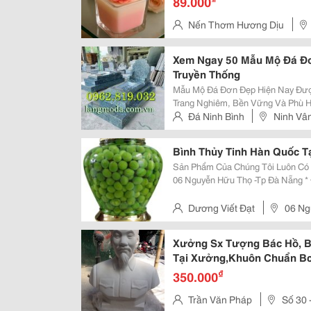
89.000
Nến Thơm Hương Dịu
Hưng Hòa, Quận Bình Tân
Xem Ngay 50 Mẫu Mộ Đá Đơ
Truyền Thống
Mẫu Mộ Đá Đơn Đẹp Hiện Nay Đượ
Trang Nghiêm, Bền Vững Và Phù H
Theo Nhu Cầu Sử Dụng, Gia Chủ 
Đá Ninh Bình
Ninh Vân
Theo Phong Cách Truyền Thống Hoặ
Bình Thủy Tinh Hàn Quốc T
Sản Phẩm Của Chúng Tôi Luôn Có Giá Cạnh Tranh Nh
06 Nguyễn Hữu Thọ -Tp Đà Nẵng * Đ
Tranduongdl@Gmail.com Web Bán Hàng: Http://Www.vatgia.com/Tranduongdl
Giờ Phục Vụ: T.hai -...
Dương Viết Đạt
06 Ng
Xưởng Sx Tượng Bác Hồ, B
Tại Xưởng,Khuôn Chuẩn Bc
₫
350.000
Trần Văn Pháp
Số 30 