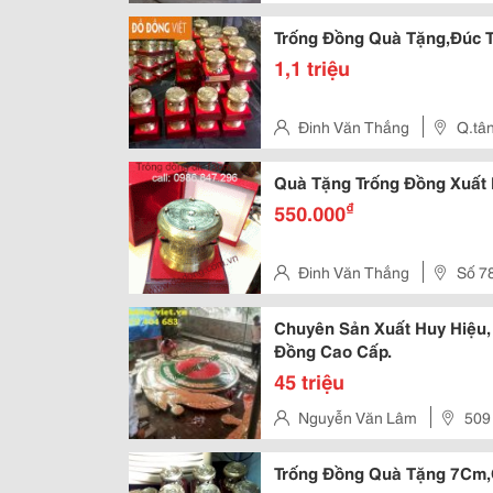
Trì-Hà Nội
Trống Đồng Quà Tặng,Đúc T
1,1 triệu
Đinh Văn Thắng
Q.tân
Quà Tặng Trống Đồng Xuất
₫
550.000
Đinh Văn Thắng
Số 7
Bình Tphcm
Chuyên Sản Xuất Huy Hiệu,
Đồng Cao Cấp.
45 triệu
Nguyễn Văn Lâm
509
Trống Đồng Quà Tặng 7Cm