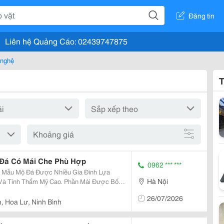
Đăng tin
Liên hệ Quảng Cáo: 02439747875
 nghệ
T
Khoảng giá
Đá Có Mái Che Phù Hợp
0962 *** ***
g Mẫu Mộ Đá Được Nhiều Gia Đình Lựa
Hà Nội
Và Tính Thẩm Mỹ Cao. Phần Mái Được Bố
hắn Bát Hương, Bia Mộ Trước Tác Động Của
26/07/2026
 Và Giữ Công...
, Hoa Lư, Ninh Bình