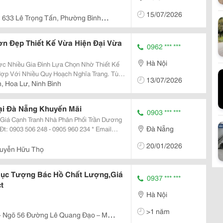
15/07/2026
633 Lê Trọng Tấn, Phường Bình
n Đẹp Thiết Kế Vừa Hiện Đại Vừa
0962 *** ***
Hà Nội
c Nhiều Gia Đình Lựa Chọn Nhờ Thiết Kế
ợp Với Nhiều Quy Hoạch Nghĩa Trang. Tùy
13/07/2026
Có Thể Lựa Chọn Mẫu Mộ Đơn Đẹp Bằng Đá
, Hoa Lư, Ninh Bình
c Hiện...
ại Đà Nẵng Khuyến Mãi
0903 *** ***
à Phân Phối Trần Dương
Đà Nẵng
t: 0903 506 248 - 0905 960 234 * Email
20/01/2026
uyễn Hữu Thọ
ục Tượng Bác Hồ Chất Lượng,Giá
0937 *** ***
t
Hà Nội
>1 năm
- Ngõ 56 Đường Lê Quang Đạo – Mễ