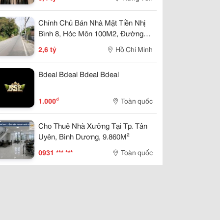
Chính Chủ Bán Nhà Mặt Tiền Nhị
Bình 8, Hóc Môn 100M2, Đường
Thông, Gần Chợ, Giá 2,6 Tỷ
2,6 tỷ
Hồ Chí Minh
Bdeal Bdeal Bdeal Bdeal
₫
1.000
Toàn quốc
Cho Thuê Nhà Xưởng Tại Tp. Tân
Uyên, Bình Dương, 9.860M²
0931 *** ***
Toàn quốc