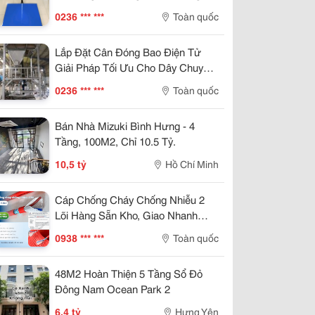
0236 *** ***
Toàn quốc
Lắp Đặt Cân Đóng Bao Điện Tử
Giải Pháp Tối Ưu Cho Dây Chuyền
Sản Xuất
0236 *** ***
Toàn quốc
Bán Nhà Mizuki Bình Hưng - 4
Tầng, 100M2, Chỉ 10.5 Tỷ.
10,5 tỷ
Hồ Chí Minh
Cáp Chống Cháy Chống Nhiễu 2
Lõi Hàng Sẵn Kho, Giao Nhanh
Toàn Quốc Đà Nẵng, Hn
0938 *** ***
Toàn quốc
48M2 Hoàn Thiện 5 Tầng Sổ Đỏ
Đông Nam Ocean Park 2
6,4 tỷ
Hưng Yên