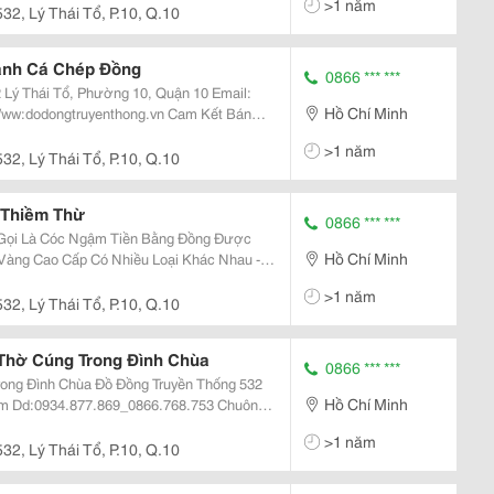
>1 năm
532, Lý Thái Tổ, P.10, Q.10
ranh Cá Chép Đồng
0866 *** ***
Hồ Chí Minh
>1 năm
532, Lý Thái Tổ, P.10, Q.10
 Thiềm Thừ
0866 *** ***
Gọi Là Cóc Ngậm Tiền Bằng Đồng Được
Hồ Chí Minh
Vàng Cao Cấp Có Nhiều Loại Khác Nhau -
m,
>1 năm
i Ra Cơ Sở Đúc
532, Lý Thái Tổ, P.10, Q.10
Thờ Cúng Trong Đình Chùa
0866 *** ***
Đồng Truyền Thống 532
Hồ Chí Minh
uông
>1 năm
532, Lý Thái Tổ, P.10, Q.10