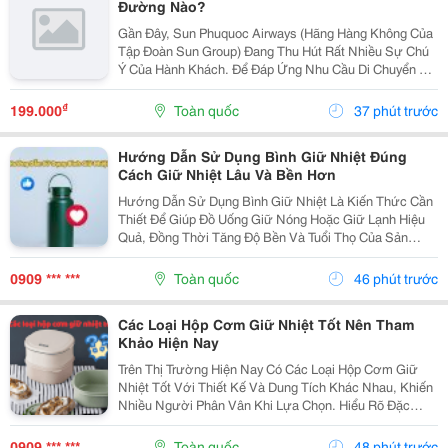
Đường Nào?
Gần Đây, Sun Phuquoc Airways (Hãng Hàng Không Của
Tập Đoàn Sun Group) Đang Thu Hút Rất Nhiều Sự Chú
Ý Của Hành Khách. Để Đáp Ứng Nhu Cầu Di Chuyển Và
Du Lịch, Hãng Đang Liên Tục Mở Rộng Mạng Lưới Bay,
Kết Nối Trực Tiếp Phú Quốc Với Nhiều Tỉnh Thành...
₫
199.000
Toàn quốc
37 phút trước
Hướng Dẫn Sử Dụng Bình Giữ Nhiệt Đúng
Cách Giữ Nhiệt Lâu Và Bền Hơn
Hướng Dẫn Sử Dụng Bình Giữ Nhiệt Là Kiến Thức Cần
Thiết Để Giúp Đồ Uống Giữ Nóng Hoặc Giữ Lạnh Hiệu
Quả, Đồng Thời Tăng Độ Bền Và Tuổi Thọ Của Sản
Phẩm. Trong Bài Viết Này, Cozycup Sẽ Chia Sẻ Cách Vệ
Sinh Bình Trước Khi Sử Dụng, Cách Dùng Đúng Mỗi...
0909 *** ***
Toàn quốc
46 phút trước
Các Loại Hộp Cơm Giữ Nhiệt Tốt Nên Tham
Khảo Hiện Nay
Trên Thị Trường Hiện Nay Có Các Loại Hộp Cơm Giữ
Nhiệt Tốt Với Thiết Kế Và Dung Tích Khác Nhau, Khiến
Nhiều Người Phân Vân Khi Lựa Chọn. Hiểu Rõ Đặc
Điểm Của Từng Loại Sẽ Giúp Bạn Dễ Dàng Tìm Được
Sản Phẩm Phù Hợp Với Nhu Cầu Sử Dụng Hằng Ngày.
0909 *** ***
Toàn quốc
48 phút trước