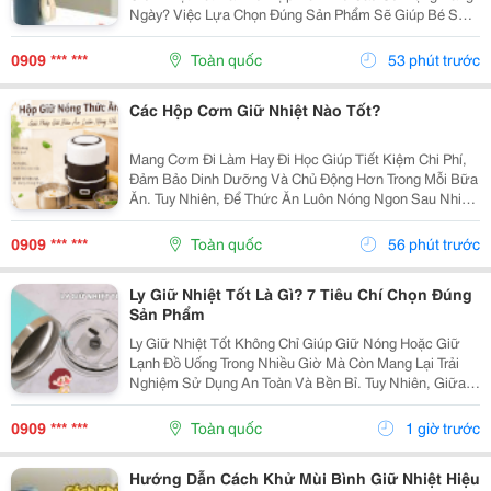
Ngày? Việc Lựa Chọn Đúng Sản Phẩm Sẽ Giúp Bé Sử
Dụng Thuận Tiện Hơn Và Cha Mẹ Cũng Yên Tâm Hơn.
Cùng Khám Phá 7 Tiêu Chí Quan Trọng Ngay Dưới Đây
0909 *** ***
Toàn quốc
53 phút trước
Để...
Các Hộp Cơm Giữ Nhiệt Nào Tốt?
Mang Cơm Đi Làm Hay Đi Học Giúp Tiết Kiệm Chi Phí,
Đảm Bảo Dinh Dưỡng Và Chủ Động Hơn Trong Mỗi Bữa
Ăn. Tuy Nhiên, Để Thức Ăn Luôn Nóng Ngon Sau Nhiều
Giờ, Việc Lựa Chọn Một Chiếc Hộp Cơm Giữ Nhiệt Nào
Tốt Là Điều Rất Quan Trọng. Bài Viết Dưới Đây Sẽ...
0909 *** ***
Toàn quốc
56 phút trước
Ly Giữ Nhiệt Tốt Là Gì? 7 Tiêu Chí Chọn Đúng
Sản Phẩm
Ly Giữ Nhiệt Tốt Không Chỉ Giúp Giữ Nóng Hoặc Giữ
Lạnh Đồ Uống Trong Nhiều Giờ Mà Còn Mang Lại Trải
Nghiệm Sử Dụng An Toàn Và Bền Bỉ. Tuy Nhiên, Giữa
Hàng Trăm Mẫu Mã Trên Thị Trường, Không Phải Sản
Phẩm Nào Cũng Đáp Ứng Được Chất Lượng Như Mong
0909 *** ***
Toàn quốc
1 giờ trước
Đợi....
Hướng Dẫn Cách Khử Mùi Bình Giữ Nhiệt Hiệu