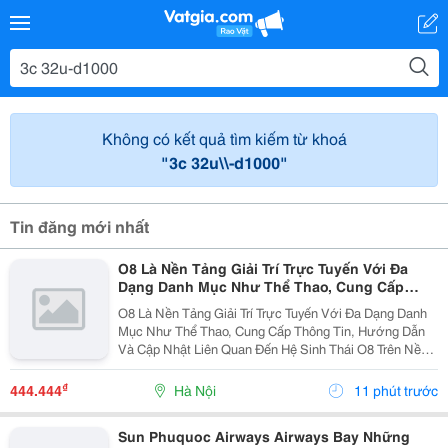
Không có kết quả tìm kiếm từ khoá
"3c 32u\\-d1000"
Tin đăng mới nhất
O8 Là Nền Tảng Giải Trí Trực Tuyến Với Đa
Dạng Danh Mục Như Thể Thao, Cung Cấp
Thông Tin, Hướng Dẫn Và Cập Nhật Liên Quan
O8 Là Nền Tảng Giải Trí Trực Tuyến Với Đa Dạng Danh
Đến Hệ Sinh Thái O8 Trên Nền Tảng Số.
Mục Như Thể Thao, Cung Cấp Thông Tin, Hướng Dẫn
Và Cập Nhật Liên Quan Đến Hệ Sinh Thái O8 Trên Nền
Tảng Số.
₫
444.444
Hà Nội
11 phút trước
Sun Phuquoc Airways Airways Bay Những