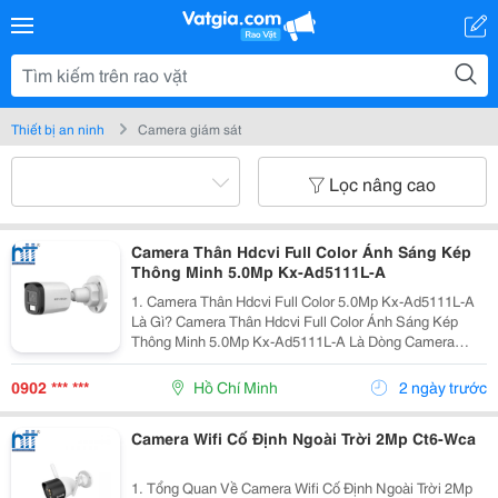
Thiết bị an ninh
Camera giám sát
Lọc nâng cao
Camera Thân Hdcvi Full Color Ánh Sáng Kép
Thông Minh 5.0Mp Kx-Ad5111L-A
1. Camera Thân Hdcvi Full Color 5.0Mp Kx-Ad5111L-A
Là Gì? Camera Thân Hdcvi Full Color Ánh Sáng Kép
Thông Minh 5.0Mp Kx-Ad5111L-A Là Dòng Camera
Quan Sát Thế Hệ Mới Sử Dụng Công Nghệ Hdcvi Tiên
Tiến, Cho Phép Truyền Tải Hình Ảnh Độ Phân Giải Cao...
0902 *** ***
Hồ Chí Minh
2 ngày trước
Camera Wifi Cố Định Ngoài Trời 2Mp Ct6-Wca
1. Tổng Quan Về Camera Wifi Cố Định Ngoài Trời 2Mp