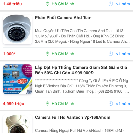
52313 - Độ Phân Giải Hd
1,48 triệu
Hồ Chí Minh
>1 năm
Phân Phối Camera Ahd Tca-
Mua Quyền Ưu Tiên Cho Tin Camera Ahd Tca-11613 -
1.3 Mp / 960P - Độ Phân Giải Hd. - Ống Kính Cố Định:
3.6Mm (3.0 Mega). - Hồng Ngoại 18 Led Ir. Camera Ahd
Tca-52413 - 1.3 Mp / 960P - Độ Phân Giải Hd - Ống Kính
Cố Định: 3.6Mm (
₫
1.000
Hồ Chí Minh
>1 năm
Lắp Đặt Hệ Thống Camera Giám Sát Giảm Giá
Đến 50% Chỉ Còn 4.999.000Đ
***************************** Công Ty Gi Ả I Ph Á P C Ô Ng
Ngh Ệ Viethas Địa Chỉ : 116/6 Thiên Phước Phường 9,
Quận Tân Bình, Tp.hcm Điện Thoại : (08) 2245 9160 _
Website : Sieuthihangcongnghe.com Email :
Duchuy@Viethas.com &Quot;Côn
4,999 triệu
Hồ Chí Minh
>1 năm
Camera Full Hd Vantech Vp-168Ahdm
Camera Hồng Ngoại Full Hd Vp &Ndash; 168Ahd-M -