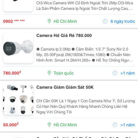
Ct3-Wca Camera Wifi Cố Định Ngoài Trời 2Mp Ct3-Wca
Là Sản Phẩm Camera Ip Ngoài Trời Chất Lượng Cao,
Được Thiết Kế Để Giám Sát Khu Vực Ngoài Trời Với
Hình Ảnh Chuẩn Full Hd 1080P, Đàm Thoại Hai...
0902 *** ***
Hồ Chí Minh
6 ngày trước
Camera Hd Giá Rẻ 780.000
● Camera Ip 2.0Mp ● Cảm Biến: 1/2.7" Sony Nir 2.0
Mp, 25-30Fps@ 2M(1920&Times;1080) ● Chuẩn Nén
Hình Ảnh: Smart H.264/H.265+ ● Hỗ Trợ Chống Ngược
Sáng Dwdr ● Ống Kính: 3.6Mm (Góc Nhìn 87&Deg;) ●
Tầm Xa Hồng Ngoại: 30M ● Chuẩn Chống Bụi Và Nước
₫
780.000
Toàn quốc
>1 năm
Ip67
Camera Giám Giám Sát 50K
Chỉ Cần 50K Là 1 Ngay 1 Con Camera Như Ý, Số Lượng
Có Hạn Nên Quý Khánh Hàng Nhanh Chóng Liên Hệ
Ngay Với Chúng Tôi
₫
50.000
Hồ Chí Minh
>1 năm