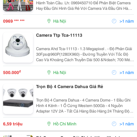
Hành Toàn Cầu. Lh: 0969450710 Để Phân Biệt Camera
Hay Đầu Ghi Hình Giá Rẻ Với Camera Và Đầu Ghi Hàn
Quốc Rất Đơn Giản: Hàng Chính Hãng Hàn Quốc Thì To
Hơn, Nặng Hơn, Nét Hơn...và Đắt Hơn Khá Nhiều- Đ
0969 *** ***
Hà Nội
>1 năm
Camera Ttp Tca-11113
Camera Ahd Tca-11113 - 1.3 Megapixel . - Độ Phân Giải
30Fps@960P(1280X960) - Đường Truyền Với Tốc Độ
Cao Và Khoảng Cách Truyền Dài 500 &Ndash; 700 Mét
.Sử Dụng Dây Cáp Đồng Trục - Độ Phân Giải Hd Với Độ
Nét Cao . - Hỗ Trợ Chức Năng:day/Night(Icr),Awb
₫
500.000
Hà Nội
>1 năm
Trọn Bộ 4 Camera Dahua Giá Rẻ
Trọn Bộ 4 Camera Dahua - 4 Camera Dome - 1 Đầu Ghi
Hình 4 Kênh - 1 Ổ Cứng Western 500Gb - 4 Nguồn
Adapter 12V 2A - Tất Cả Hàng Bảo Hàng 24 Tháng Độ
Phân Giải 1 Megapixel Cmos 25Fps@720P, Cho Phân
Giải Hd Trên Tín Hiệu Đường Dây Analog, Độ Nhạy Sáng
6,59 triệu
Hồ Chí Minh
>1 năm