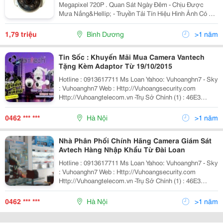
Megapixel 720P . Quan Sát Ngày Đêm - Chịu Được
Mưa Nắng&Hellip; - Truyền Tải Tín Hiệu Hình Ảnh Có Độ
Nét Cao ( Hd ) Với Khoảng Cách Lên Đến 500 Mét . - Đạt
Chuẩn Ip66 Về Chống Bám Bụi,
1,79 triệu
Bình Dương
>1 năm
Tin Sốc : Khuyến Mãi Mua Camera Vantech
Tặng Kèm Adaptor Từ 19/10/2015
Hotline : 0913617711 Ms Loan Yahoo: Vuhoanghn7 - Sky
: Vuhoanghn7 Web : Http://Vuhoangsecurity.com
Http://Vuhoangtelecom.vn -Trụ Sở Chính (1) : 46E3
Nguyễn Văn Đậu - Phường 6 - Quận Bình Thạnh - Tp. Hồ
Chí Minh Điệ
0462 *** ***
Hà Nội
>1 năm
Nhà Phân Phối Chính Hãng Camera Giám Sát
Avtech Hàng Nhập Khẩu Từ Đài Loan
Hotline : 0913617711 Ms Loan Yahoo: Vuhoanghn7 - Sky
: Vuhoanghn7 Web : Http://Vuhoangsecurity.com
Http://Vuhoangtelecom.vn -Trụ Sở Chính (1) : 46E3
Nguyễn Văn Đậu - Phường 6 - Quận Bình Thạnh - Tp. Hồ
Chí Minh Điệ
0462 *** ***
Hà Nội
>1 năm