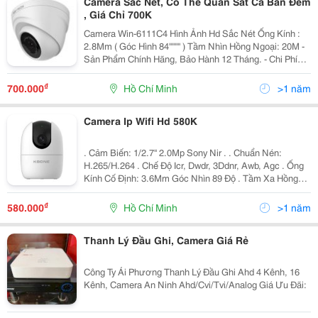
Camera Sắc Nét, Có Thể Quan Sát Cả Ban Đêm
, Giá Chỉ 700K
Camera Win-6111C4 Hình Ảnh Hd Sắc Nét Ống Kính :
2.8Mm ( Góc Hình 84'''''''' ) Tầm Nhìn Hồng Ngoại: 20M -
Sản Phẩm Chính Hãng, Bảo Hành 12 Tháng. - Chi Phí
Lắp Đặt Miễn Phí Cho 1 Hệ Thống 4 Camera. - Tặng
Thêm 1 Tên Miền Trị Giá 300.000Đ Sử...
₫
700.000
Hồ Chí Minh
>1 năm
Camera Ip Wifi Hd 580K
. Cảm Biến: 1/2.7'' 2.0Mp Sony Nir . . Chuẩn Nén:
H.265/H.264 . Chế Độ Icr, Dwdr, 3Ddnr, Awb, Agc . Ống
Kính Cố Định: 3.6Mm Góc Nhìn 89 Độ . Tầm Xa Hồng
Ngoại: 10M . Hỗ Trợ Tính Năng Thông Minh: Theo Dõi
Đối Tượng, Phát Hiện Chuyển Động,...
₫
580.000
Hồ Chí Minh
>1 năm
Thanh Lý Đầu Ghi, Camera Giá Rẻ
Công Ty Ái Phương Thanh Lý Đầu Ghi Ahd 4 Kênh, 16
Kênh, Camera An Ninh Ahd/Cvi/Tvi/Analog Giá Ưu Đãi: