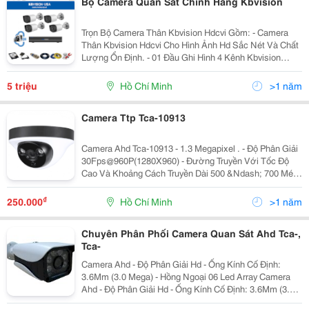
Bộ Camera Quan Sát Chính Hãng Kbvision
Trọn Bộ Camera Thân Kbvision Hdcvi Gồm: - Camera
Thân Kbvision Hdcvi Cho Hình Ảnh Hd Sắc Nét Và Chất
Lượng Ổn Định. - 01 Đầu Ghi Hình 4 Kênh Kbvision
Hdcvi Thế Hệ Mới Ghi Hình 24/24 Quan Sát Qua Mạng
Internet Công Nghệ Cao.hỗ Trợ Xem Hình Trên Tivi,M
5 triệu
Hồ Chí Minh
>1 năm
Camera Ttp Tca-10913
Camera Ahd Tca-10913 - 1.3 Megapixel . - Độ Phân Giải
30Fps@960P(1280X960) - Đường Truyền Với Tốc Độ
Cao Và Khoảng Cách Truyền Dài 500 &Ndash; 700 Mét
.Sử Dụng Dây Cáp Đồng Trục - Độ Phân Giải Hd Với Độ
Nét Cao . - Hỗ Trợ Chức Năng: Day/Night(Icr),Aw
₫
250.000
Hồ Chí Minh
>1 năm
Chuyên Phân Phối Camera Quan Sát Ahd Tca-,
Tca-
Camera Ahd - Độ Phân Giải Hd - Ống Kính Cố Định:
3.6Mm (3.0 Mega) - Hồng Ngoại 06 Led Array Camera
Ahd - Độ Phân Giải Hd - Ống Kính Cố Định: 3.6Mm (3.0
Mega) - Hồng Ngoại 06 Led Array Camera Ahd Tca-