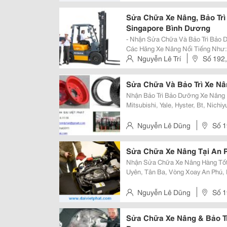
Bình Dương
Sửa Chữa Xe Nâng, Bảo Trì
Singapore Bình Dương
- Nhận Sửa Chữa Và Bảo Trì Bảo D
Các Hãng Xe Nâng Nổi Tiếng Như: 
Mitsubishi, Yale, Nichiyu, Bt, Cat
Nguyễn Lê Trí
Số 192,
Artison, Heli, Baoli, Hangc
Sửa Chữa Và Bảo Trì Xe Nâ
Nhận Bảo Trì Bảo Dưỡng Xe Nâng 
Mitsubishi, Yale, Hyster, Bt, Nichi
Heli, Baoli, Hangcha, Mga, Yang...... Cho Thuê Xe Nâng Hàng Dài Hạn Tại 
Dương. Nhận Sửa Chữ
Nguyễn Lê Dũng
Số 1
Tdm
Sửa Chữa Xe Nâng Tại An 
Nhận Sửa Chữa Xe Nâng Hàng Tốt 
Uyên, Tân Ba, Vòng Xoay An Phú, 
Mỹ Phước, Bàu Bàng,....... Phân Phối Vỏ Xe Nâng Tại Bình Dương, Bình
Phước, Tây Ninh, Đồng Nai, Hồ C
Nguyễn Lê Dũng
Số 1
Tdm
Sửa Chữa Xe Nâng & Bảo Tr