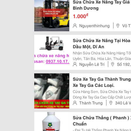
Sửa Chữa Xe Nâng Tay Giá 
Bình Dương
₫
1.000
Nguyenthinhung
Võ T
Việt Nam
Sửa Chữa Xe Nâng Tại Hòa 
Dầu Một, Dĩ An
Nhận Sửa Chữa Xe Nâng Hàng Tốt 
Uyên, Tân Ba, Hòa Lân, Thuận Gia
Bàng,....... Phân Phối Vỏ Xe Nâng Tại Bình Dương, Bình Phước, Tây Ninh,
Nguyễn Lê Trí
Số 192,
Đồng Nai, Hồ Chí Minh, Long A
Sửa Xe Tay Ga Thành Trun
Xe Tay Ga Các Loại.
Cửa Hàng Sơn, Sửa Chữa Xe Tay 
Dòng Xe Tay Ga Cao Cấp Chất Lượ
Bào Trì Máy Khi Quý Khách Hàng 
Thành Trung
340 Lê 
Dụng. Cửa Hàng Có Chế Độ Bão H
Sửa Chữa Thắng ( Phanh ) 
Chuẩn
- Đại Tu Hệ Thống Phanh Xe Nâng 