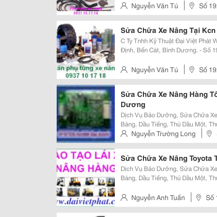
Nguyễn Văn Tú
Số 19
Thủ Dầu Một
Sửa Chữa Xe Nâng Tại Kcn
C Ty Tnhh Kỹ Thuật Đại Việt Phát Www.daivietphat.com Đc: - Ấp 3, Xã Tân
Định, Bến Cát, Bình Dương. - Số 192, Huỳnh Văn Luỹ, Kp 1, P. Phú Mỹ, Tp.
Nguyễn Văn Tú
Số 19
Thủ Dầu Một
Sửa Chữa Xe Nâng Hàng Tốt
Dương
Dịch Vụ Bảo Dưỡng, Sửa Chữa Xe 
Bàng, Dầu Tiếng, Thủ Dầu Một, Th
Lân... Cung Cấp Bình Ắc Quy Xe Nâng Điện. Bán Phụ Tùng Xe Nâng Hàng Giá
Nguyễn Trường Long
Tốt.
Mỹ, Tp Tdm
Sửa Chữa Xe Nâng Toyota T
Dịch Vụ Bảo Dưỡng, Sửa Chữa Xe 
Bàng, Dầu Tiếng, Thủ Dầu Một, Th
Lân... Cung Cấp Bình Ắc Quy Xe Nâng Điện. Bán Phụ Tùng Xe Nâng Hàng Giá
Tốt.
Nguyễn Anh Tuấn
Số 
Tp Tdm