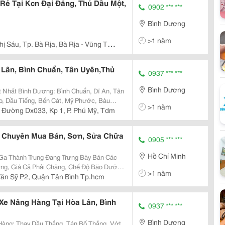
Rẻ Tại Kcn Đại Đăng, Thủ Dầu Một,
0902 *** ***
Bình Dương
>1 năm
hị Sáu, Tp. Bà Rịa, Bà Rịa - Vũng Tàu,
Lân, Bình Chuẩn, Tân Uyên,Thủ
0937 *** ***
Bình Dương
Nhất Bình Dương: Bình Chuẩn, Dĩ An, Tân
o, Dầu Tiếng, Bến Cát, Mỹ Phước, Bàu
>1 năm
 Đường Dx033, Kp 1, P. Phú Mỹ, Tdm
g Chuyên Mua Bán, Sơn, Sửa Chữa
0905 *** ***
Hồ Chí Minh
Ga Thành Trung Đang Trưng Bày Bán Các
ng, Giá Cả Phải Chăng, Chế Độ Bão Dưỡng
>1 năm
Đến Cửa Hàng Thành Trung Mua Về Sử
Văn Sỹ P2, Quận Tân Bình Tp.hcm
ành Máy Cho Quý
Xe Nâng Hàng Tại Hòa Lân, Bình
0937 *** ***
Bình Dương
Hàng: Thay Dầu Thắng, Tán Bố Thắng, Vớt