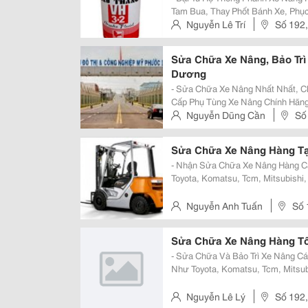
Tam Bua, Thay Phốt Bánh Xe, Phục 
Sửa Chữa Hệ Thồng Thủy Lực: Ty N
Nguyễn Lê Trí
Số 192,
Lực Lái, Bơm Thủy Lực, Pos
Sửa Chữa Xe Nâng, Bảo Trì
Dương
- Sửa Chữa Xe Nâng Nhất Nhất, Chất
Cấp Phụ Tùng Xe Nâng Chính Hãng. - Nhận Bảo Trì Các Hãng Xe Nâng H
Tại Các Doanh Nghiệp, Công Ty Nh
Nguyễn Dũng Cần
Số
Mitsubishi, Yale, Doosan, Hyundai
Bình Dương
Sửa Chữa Xe Nâng Hàng Tạ
- Nhận Sửa Chữa Xe Nâng Hàng Cá
Toyota, Komatsu, Tcm, Mitsubishi, 
Clark, Hyundai........... - Bảo Trì Bảo Dưỡng Định Kỳ Dài Hạn. - Cung Cấp Phụ
Tùng Chính H
Nguyễn Anh Tuấn
Số 
Tp Tdm
Sửa Chữa Xe Nâng Hàng Tố
- Sửa Chữa Và Bảo Trì Xe Nâng C
Như Toyota, Komatsu, Tcm, Mitsubis
Doosan, Artison, Clark, Hyundai, Baoli, Heli
Xe Nâng Động Cơ Đốt Tr
Nguyễn Lê Lý
Số 192,