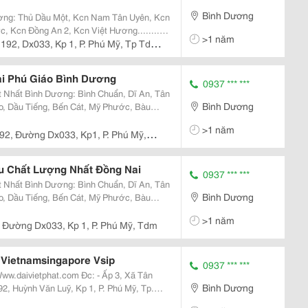
Bình Dương
ương: Thủ Dầu Một, Kcn Nam Tân Uyên, Kcn
, Kcn Đồng An 2, Kcn Việt Hương........
>1 năm
o Đúng Quy Định Nhà Chế Tạo. Bán Vỏ
 192, Dx033, Kp 1, P. Phú Mỹ, Tp Tdm,
i Phú Giáo Bình Dương
0937 *** ***
Nhất Bình Dương: Bình Chuẩn, Dĩ An, Tân
Bình Dương
o, Dầu Tiếng, Bến Cát, Mỹ Phước, Bàu
>1 năm
92, Đường Dx033, Kp1, P. Phú Mỹ,
 Chất Lượng Nhất Đồng Nai
0937 *** ***
Nhất Bình Dương: Bình Chuẩn, Dĩ An, Tân
Bình Dương
o, Dầu Tiếng, Bến Cát, Mỹ Phước, Bàu
>1 năm
 Đường Dx033, Kp 1, P. Phú Mỹ, Tdm
Vietnamsingapore Vsip
0937 *** ***
Bình Dương
Tdm, Bd. - 56/7 , Nguyễn Thái Học , Tp Biên Hòa , Đồng Nai. - 82/4 , Lý Th