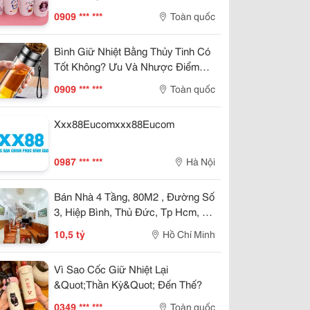
0909 *** ***
Toàn quốc
Bình Giữ Nhiệt Bằng Thủy Tinh Có
Tốt Không? Ưu Và Nhược Điểm
Cần Biết
0909 *** ***
Toàn quốc
Xxx88Eucomxxx88Eucom
0987 *** ***
Hà Nội
Bán Nhà 4 Tầng, 80M2 , Đường Số
3, Hiệp Bình, Thủ Đức, Tp Hcm, Sổ
Hồng Riêng, Giá 10.5 Tỷ.
10,5 tỷ
Hồ Chí Minh
Vì Sao Cốc Giữ Nhiệt Lại
&Quot;Thần Kỳ&Quot; Đến Thế?
0349 *** ***
Toàn quốc