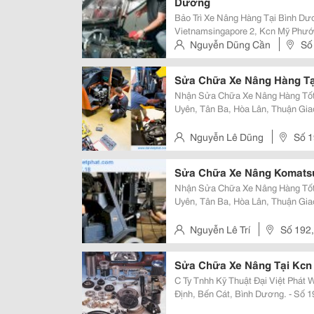
Dương
Bảo Trì Xe Nâng Hàng Tại Bình D
Vietnamsingapore 2, Kcn Mỹ Phước
Bảo Trì Bảo Dưỡng Xe Nâng Hàng The
Nguyễn Dũng Cần
Số
Lốp Xe
Bình Dương
Sửa Chữa Xe Nâng Hàng Tạ
Nhận Sửa Chữa Xe Nâng Hàng Tốt 
Uyên, Tân Ba, Hòa Lân, Thuận Gia
Bàng,....... Phân Phối Vỏ Xe Nâng Tại Bình Dương, Bình Phước, Tây Ninh,
Đồng Nai, Hồ Chí Minh, Long An..
Nguyễn Lê Dũng
Số 1
Tdm
Sửa Chữa Xe Nâng Komatsu
Nhận Sửa Chữa Xe Nâng Hàng Tốt 
Uyên, Tân Ba, Hòa Lân, Thuận Gia
Bàng,....... Phân Phối Vỏ Xe Nâng Tại Bình Dương, Bình Phước, Tây Ninh,
Đồng Nai, Hồ Chí Minh, Long An..
Nguyễn Lê Trí
Số 192,
Sửa Chữa Xe Nâng Tại Kcn 
C Ty Tnhh Kỹ Thuật Đại Việt Phát Www.daivietphat.com Đc: - Ấp 3, Xã Tân
Định, Bến Cát, Bình Dương. - Số 192, Huỳnh Văn Luỹ, Kp 1, P. Phú Mỹ, Tp.