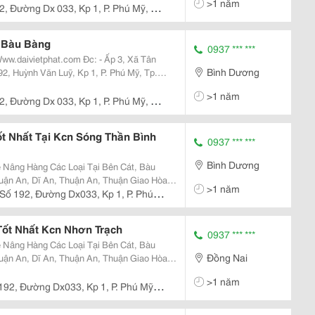
>1 năm
2, Đường Dx 033, Kp 1, P. Phú Mỹ, Tp
 Bàu Bàng
0937 *** ***
Bình Dương
Tdm, Bd. - 56/7 , Nguyễn Thái Học , Tp Biên Hòa , Đồng Nai. - 82/4 , Lý Th
>1 năm
2, Đường Dx 033, Kp 1, P. Phú Mỹ, Tp
 Nhất Tại Kcn Sóng Thần Bình
0937 *** ***
Bình Dương
Nâng Hàng Các Loại Tại Bên Cát, Bàu
uận An, Dĩ An, Thuận An, Thuận Giao Hòa
>1 năm
Số 192, Đường Dx033, Kp 1, P. Phú
ốt Nhất Kcn Nhơn Trạch
0937 *** ***
Nâng Hàng Các Loại Tại Bên Cát, Bàu
Đồng Nai
uận An, Dĩ An, Thuận An, Thuận Giao Hòa
>1 năm
192, Đường Dx033, Kp 1, P. Phú Mỹ,