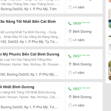
Hồi Heo Thắng Trên, Heo Thắng Dưới.. -
>1 năm
âng Hạ, Ty Nghiêng Khung, Ty Giữa, Ty Trợ
 Đường Dx033, Kp 1, P. Phú Mỹ, Tdm
 Xe Nâng Tốt Nhất Bến Cát Bình
0939 *** ***
Bình Dương
 Lượng Nhất Tại Bình Dương. - Cung
àng
>1 năm
ư Toyota, Komatsu, Tcm, Nissan, Hyster,
 192, Dx033, Kp 1, P. Phú Mỹ, Tp Tdm,
i Mỹ Phước Bến Cát Bình Dương
0937 *** ***
c Loại Với Các Hãng Nổi Tiếng Như
Bình Dương
Nissan, Hyster, Yale, Nichiyu, Bt, Doosan,
>1 năm
192, Đường Dx033, Kp 1, P. Phú Mỹ,
t Nhất Bình Dương
0937 *** ***
ác Hãng Nổi Tiếng Tốt Nhất Bình Dương
Bình Dương
hi, Nissan, Hyster, Yale, Nichiyu, Cat,
, Hangcha, ......... - Cung Cấp Vỏ
>1 năm
 Đường Dx033, Kp 1, P. Phú Mỹ, Tdm,