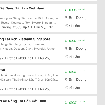
 Xe Nâng Tại Kcn Việt Nam
0996 *** ***
Bình Dương
ưỡng Xe Nâng Các Loại Tại Bình Dương. +
Toyota, Koamtsu, Tcm, Hyster, Nissan,
>1 năm
, Doosan, Clark, Hyundai, Soosung, Yang,
 Đường Dx033, Kp 1, P. Phú Mỹ, Tdm
ng Tại Kcn Vietnam Singapore
0937 *** ***
Hàng Các Hãng Toyota, Komatsu,
Bình Dương
yu, Nissan, Doosan, Clark, Hyundai, Artison,
Bình
>1 năm
92, Đường Dx033, Kp1, P. Phú Mỹ,
Phú
0937 *** ***
Nhất Bình Dương: Bình Chuẩn, Dĩ An, Tân
Bình Dương
Hòa Lân, Thuận Giao, Dầu Tiếng, Bến Cát,
>1 năm
92, Đường Dx033, Kp1, P. Phú Mỹ,
ì Xe Nâng Tại Bến Cát Bình
0937 *** ***