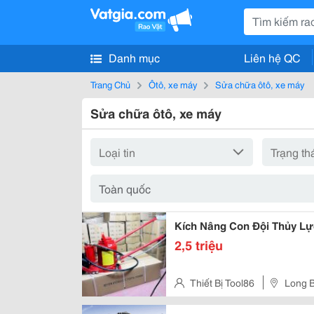
Danh mục
Liên hệ QC
Trang Chủ
Ôtô, xe máy
Sửa chữa ôtô, xe máy
Sửa chữa ôtô, xe máy
Kích Nâng Con Đội Thủy Lự
2,5 triệu
Thiết Bị Tool86
Long B