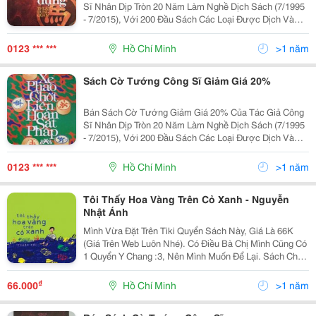
Sĩ Nhân Dịp Tròn 20 Năm Làm Nghề Dịch Sách (7/1995
- 7/2015), Với 200 Đầu Sách Các Loại Được Dịch Và
Xuất Bản, Đợt Này Bán Giảm Giá 20% Cho Các Bạn
Đọc Mua Sách Cờ Tướng Và Những Sách Khác Do
0123 *** ***
Hồ Chí Minh
>1 năm
Công Sĩ Bi
Sách Cờ Tướng Công Sĩ Giảm Giá 20%
Bán Sách Cờ Tướng Giảm Giá 20% Của Tác Giả Công
Sĩ Nhân Dịp Tròn 20 Năm Làm Nghề Dịch Sách (7/1995
- 7/2015), Với 200 Đầu Sách Các Loại Được Dịch Và
Xuất Bản, Đợt Này Bán Giảm Giá 20% Cho Các Bạn
Đọc Mua Sách Cờ Tướng Và Những Sách Khác Do
0123 *** ***
Hồ Chí Minh
>1 năm
Công Sĩ Bi
Tôi Thấy Hoa Vàng Trên Cỏ Xanh - Nguyễn
Nhật Ánh
Mình Vừa Đặt Trên Tiki Quyển Sách Này, Giá Là 66K
(Giá Trên Web Luôn Nhé). Có Điều Bà Chị Mình Cũng Có
1 Quyển Y Chang :3, Nên Mình Muốn Để Lại. Sách Chưa
Bóc Bao Kiếng Bên Ngoài, Nói Chung Vừa Mua Về Thì
Được Bà Chị Cho 1 Q. Bạn Nào Ở Sài Gòn Có Nhu
₫
66.000
Hồ Chí Minh
>1 năm