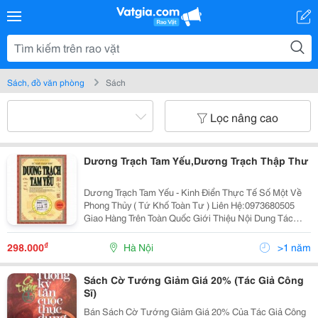
Sách, đồ văn phòng
Sách
Lọc nâng cao
Dương Trạch Tam Yếu,Dương Trạch Thập Thư
Dương Trạch Tam Yếu - Kinh Điển Thực Tế Số Một Về
Phong Thủy ( Tứ Khố Toàn Tư ) Liên Hệ:0973680505
Giao Hàng Trên Toàn Quốc Giới Thiệu Nội Dung Tác
Phẩm : Dương Trạch Tam Yếu - Kinh Điển Thực Tế Số
Một Về Phong Thủy ( Tứ Khố Toàn Tư )
₫
298.000
Hà Nội
>1 năm
Sách Cờ Tướng Giảm Giá 20% (Tác Giả Công
Sĩ)
Bán Sách Cờ Tướng Giảm Giá 20% Của Tác Giả Công