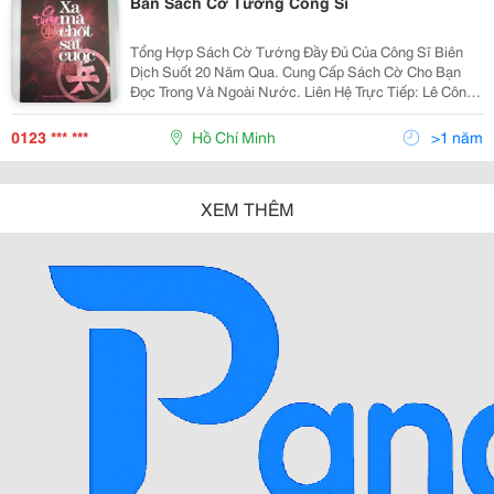
Bán Sách Cờ Tướng Công Sĩ
Tổng Hợp Sách Cờ Tướng Đầy Đủ Của Công Sĩ Biên
Dịch Suốt 20 Năm Qua. Cung Cấp Sách Cờ Cho Bạn
Đọc Trong Và Ngoài Nước. Liên Hệ Trực Tiếp: Lê Công
Sĩ Đt: 0123.317.0601 Email: Sidichthuat@Gmail.com
Đc: 2/50 Khu Phố Bình Đường 1, Phường An Bình, Thị
0123 *** ***
Hồ Chí Minh
>1 năm
Xã
XEM THÊM