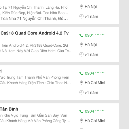
Hà Nội
 Tại 71 Nguyễn Chí Thanh, Láng Hạ, Phố
, Kiến Trúc Đẹp, Hiện Đại. Tòa Nhà Bao
>1 năm
 Đại, Chỗ Để Xe Thuận Tiện, Ngân Hàng
 Tòa Nhà 71 Nguyễn Chí Thanh, Đống
 Làm Việ
 Cs918 Quad Core Android 4.2 Tv
0901 *** ***
Hà Nội
 Trên Android 4.2, Rk3188 Quad-Core, 2G
t Nối Item Này Với Giao Diện Hdmi Của Tv,
>1 năm
Thường Thành Một Tv Thông Minh Có Thể
g Khổn
1
0904 *** ***
g Tâm Thành Phố Văn Phòng Hiện
Hồ Chí Minh
iện Tích : Chia Theo Nhu
Từ 14 &Ndash;
>1 năm
 Vấ
Tân Bình
0904 *** ***
 Khu Vực Trung Tâm Gần Sân Bay. Văn
Hồ Chí Minh
Cầu Khách Hàng Mở Văn Phòng Công Ty.
 Khách Hàng ( Từ 30M2 Đến 500M2 ). Giá