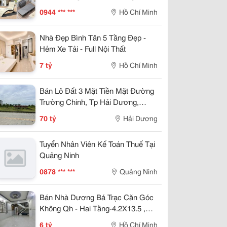
Trời Bãi Biển Sân Vườn
0944 *** ***
Hồ Chí Minh
Nhà Đẹp Bình Tân 5 Tầng Đẹp -
Hẻm Xe Tải - Full Nội Thất
7 tỷ
Hồ Chí Minh
Bán Lô Đất 3 Mặt Tiền Mặt Đường
Trường Chinh, Tp Hải Dương,
789M2, Lô Góc, Kd Tốt, Vị Trí Đẹp
70 tỷ
Hải Dương
Tuyển Nhân Viên Kế Toán Thuế Tại
Quảng Ninh
0878 *** ***
Quảng Ninh
Bán Nhà Dương Bá Trạc Căn Góc
Không Qh - Hai Tầng-4.2X13.5 ,
Nhỉnh 5 Tỷ
6 tỷ
Hồ Chí Minh