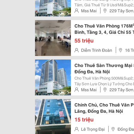
Tâm, Giá Thuê Từ 9 Usd/M&Sup2; * Tọa Lạc Tại Mặt Tiền 229 Tây Sơn, Đố
Đa, Hà Nội, Mipec 229 Tây Sơn Sở 
Mss Mai
229 Tây Sơn,
Thái Hà, Chùa Bộc, Nguyễn...
Cho Thuê Văn Phòng 176M²
Bình, Tầng 3, 4, Giá Chỉ 55 
55 triệu
Diễm Trinh Đoàn
16 T
Cho Thuê Sàn Thương Mại 
Đống Đa, Hà Nội
Cho Thuê Văn Phòng 500M&Sup2; 
Tây Sơn Lựa Chọn Lý Tưởng Cho Doanh Nghiệp Đang Tìm Kiếm Văn Phòng
Rộng, Chuyên Nghiệp Tại Trung Tâm Quận 
Mss Mai
229 Tây Sơn,
500M&Sup2; &Ndash; Mặt Bằng Vuô
Chính Chủ, Cho Thuê Văn P
Lãng, Đống Đa, Hà Nội
15 triệu
Lê Trọng Đại
Đống Đa