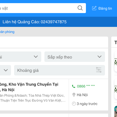
Đăng tin
Liên hệ Quảng Cáo: 02439747875
văn phòng
T
Khoảng giá
òng, Kho Vận Trung Chuyển Tại
0866 *** ***
, Hà Nội
Hà Nội
ăn Phòng &Ndash; Tòa Nhà Thép Việt Đức,
3 ngày trước
Cầu Thăng Long, Quốc Lộ 2 Và Các Khu Công