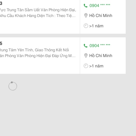
3
0904 *** ***
n Sầm Uất Văn Phòng Hiện Đại,
Hồ Chí Minh
 Hàng Diện Tích : Theo Tiện
Usd/M2
>1 năm
5
0904 *** ***
rung Tâm Yên Tĩnh, Giao Thông Kết Nối
Hồ Chí Minh
 Đại Đáp Ứng Mọi
>1 năm