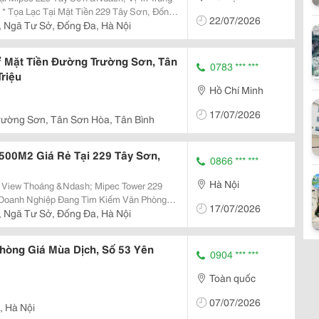
ng
22/07/2026
Hữu Vị Trí Đắc Địa, Kết Nối Thuận Tiện Với
 Ngã Tư Sở, Đống Đa, Hà Nội
 Mặt Tiền Đường Trường Sơn, Tân
0783 *** ***
Triệu
Hồ Chí Minh
17/07/2026
rường Sơn, Tân Sơn Hòa, Tân Bình
500M2 Giá Rẻ Tại 229 Tây Sơn,
0866 *** ***
Hà Nội
View Thoáng &Ndash; Mipec Tower 229
17/07/2026
Đống Đa. ✅ Diện Tích:
 Ngã Tư Sở, Đống Đa, Hà Nội
ng Vắn, Dễ Bố Trí...
hòng Giá Mùa Dịch, Số 53 Yên
0904 *** ***
Toàn quốc
07/07/2026
, Hà Nội