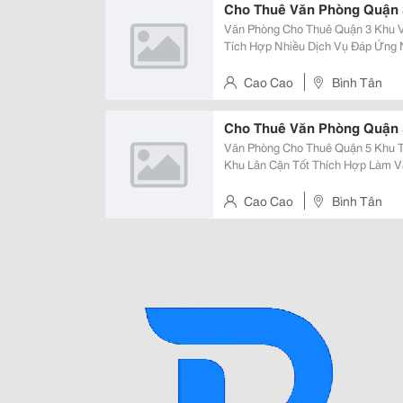
Cho Thuê Văn Phòng Quận 
Văn Phòng Cho Thuê Quận 3 Khu Vực Trung Tâ
Tích Hợp Nhiều Dịch Vụ Đáp Ứng Nhu Cầu Khách
Ích Khách Hàng ( 20 &Ndash; 400M2) Giá Thuê : Từ 14 &Ndash; 30 
Đội Ngũ Nhân Viên Tư Vấn
Cao Cao
Bình Tân
Cho Thuê Văn Phòng Quận 
Văn Phòng Cho Thuê Quận 5 Khu T
Khu Lân Cận Tốt Thích Hợp Làm Văn Phòng Văn Phòng Hiện
Yêu Cầu Của Khách Hàng Diện Tich : Chia Theo Yêu Cầu Khách Hàng ( 40
&Ndash; 200M2 ) Giá Cho Thuê : T
Cao Cao
Bình Tân