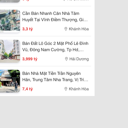
Cần Bán Nhanh Căn Nhà Tâm
Huyết Tại Vĩnh Điềm Thượng, Giá
Cực Tốt 3,3 Tỷ
3,3 tỷ
Khánh Hòa
Bán Đất Lô Góc 2 Mặt Phố Lê Đình
Vũ, Đông Nam Cường, Tp Hd,
57.25M2, Đường 13.5M, 3.X Tỷ
3,999 tỷ
Hải Dương
Bán Nhà Mặt Tiền Trần Nguyên
Hãn, Trung Tâm Nha Trang, Vị Trí
Kinh Doanh Đẹp, Giá 7,4 Tỷ
7,4 tỷ
Khánh Hòa