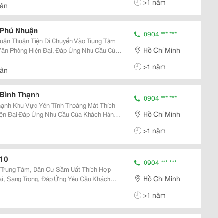
>1 năm
sd
Tân
 Phú Nhuận
0904 *** ***
uận Thuận Tiện Di Chuyển Vào Trung Tâm
Hồ Chí Minh
>1 năm
Tân
Bình Thạnh
0904 *** ***
ạnh Khu Vực Yên Tĩnh Thoáng Mát Thích
Hồ Chí Minh
Hàng ( Từ 40 &Ndash; 450M2 ) Giá Thuê
>1 năm
 10
0904 *** ***
 Trung Tâm, Dân Cư Sầm Uất Thích Hợp
Hồ Chí Minh
>1 năm
/M2