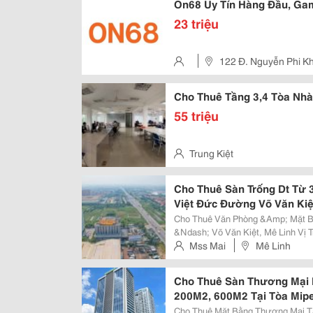
On68 Uy Tín Hàng Đầu, G
23 triệu
122 Đ. Nguyễn Phi Kh
Cho Thuê Tầng 3,4 Tòa Nhà
55 triệu
Trung Kiệt
Cho Thuê Sàn Trống Dt Từ
Việt Đức Đường Võ Văn Kiệt
Cho Thuê Văn Phòng &Amp; Mặt B
&Ndash; Võ Văn Kiệt, Mê Linh Vị Trí Đắc Địa Trên Trục Võ Văn Kiệt , Ngay
Cạnh Mê Linh Plaza , Kết Nối Nha
Mss Mai
Mê Linh
Long &Ndash; Võ Nguyên Giáp &N
Cho Thuê Sàn Thương Mại 
200M2, 600M2 Tại Tòa Mipe
Cho Thuê Mặt Bằng Thương Mại Tại