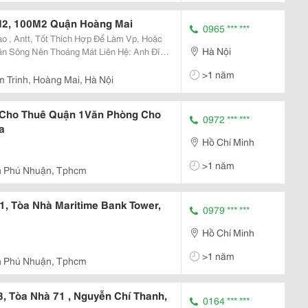
M2, 100M2 Quận Hoàng Mai
0965 *** ***
Hà Nội
5.539.418
>1 năm
 Trinh, Hoàng Mai, Hà Nội
 Cho Thuê Quận 1Văn Phòng Cho
0972 *** ***
a
Hồ Chí Minh
>1 năm
n Phú Nhuận, Tphcm
, Tòa Nhà Maritime Bank Tower,
0979 *** ***
Hồ Chí Minh
>1 năm
n Phú Nhuận, Tphcm
, Tòa Nhà 71 , Nguyễn Chí Thanh,
0164 *** ***