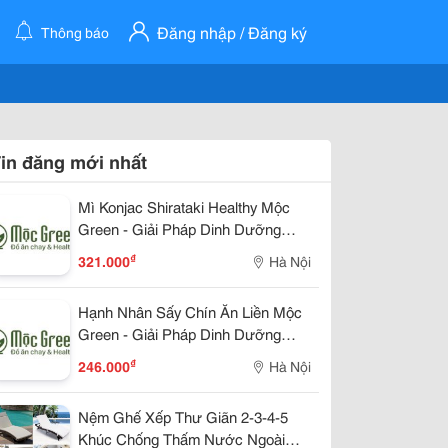
Đăng nhập / Đăng ký
Thông báo
in đăng mới nhất
Mì Konjac Shirataki Healthy Mộc
Green - Giải Pháp Dinh Dưỡng
Lành Mạnh Cho Cuộc Sống Hiện
₫
321.000
Hà Nội
Đại
Hạnh Nhân Sấy Chín Ăn Liền Mộc
Green - Giải Pháp Dinh Dưỡng
Lành Mạnh Cho Cuộc Sống Hiện
₫
246.000
Hà Nội
Đại
Nệm Ghế Xếp Thư Giãn 2-3-4-5
Khúc Chống Thấm Nước Ngoài