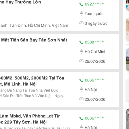
ame Hay Thưởng Lớn
0927 *** ***
Toàn quốc
3 ngày trước
anh, Tân Định, Hồ Chí Minh, Việt Nam
 Mặt Tiền Sân Bay Tân Sơn Nhất
0388 *** ***
Hồ Chí Minh
25/07/2026
 300M2, 500M2, 2000M2 Tại Tòa
0866 *** ***
, Mê Linh, Hà Nội
Hà Nội
ằng Đa Năng Tại Tòa Nhà Việt Đức
22/07/2026
nh Sân Bay Nội Bài &Ndash; Cầu Thăng
dash; Kcn...
Làm Mbkd, Văn Phòng...dt Từ
0866 *** ***
c 229 Tây Sơn, Hà Nội
Hà Nội
 Mipec 229 Tây Sơn &Ndash; Vị Trí Trung