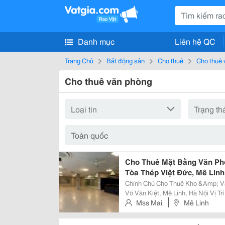
Danh mục
Liên hệ QC
Trang Chủ
Bất động sản
Cho thuê
Cho thuê 
Cho thuê văn phòng
Cho Thuê Mặt Bằng Văn Ph
Tòa Thép Việt Đức, Mê Linh
Chính Chủ Cho Thuê Kho &Amp; V
Võ Văn Kiệt, Mê Linh, Hà Nội Vị Trí Thuận Tiện Trên Trục Đường Võ Văn Kiệt,
Kết Nối Nhanh Sân Bay Nội Bài, 
Mss Mai
Mê Linh
Nghiệp Lân Cận. 1. Cho Thuê...