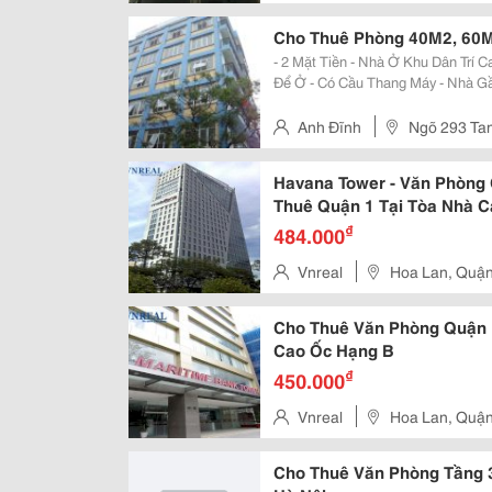
Cho Thuê Phòng 40M2, 60
- 2 Mặt Tiền - Nhà Ở Khu Dân Trí Cao , Antt, Tốt Thích Hợp Để Làm Vp, Hoặc
Để Ở - Có Cầu Thang Máy - Nhà Gần Sông Nên Thoáng Mát Liên Hệ: Anh Đĩnh
Tel: 02436340475 Mobile: 096
Anh Đĩnh
Ngõ 293 Tam
Havana Tower - Văn Phòng
Thuê Quận 1 Tại Tòa Nhà C
₫
484.000
Vnreal
Hoa Lan, Quậ
Cho Thuê Văn Phòng Quận 1
Cao Ốc Hạng B
₫
450.000
Vnreal
Hoa Lan, Quậ
Cho Thuê Văn Phòng Tầng 3