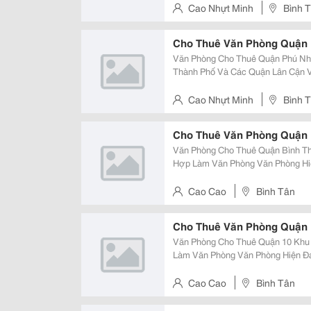
Cho Thuê : Từ 8 Usd/M2 Đến 20 U
Cao Nhựt Minh
Bình 
Cho Thuê Văn Phòng Quận
Văn Phòng Cho Thuê Quận Phú Nh
Thành Phố Và Các Quận Lân Cận Văn Phòng Hiện Đại, Đáp Ứng Nhu Cầu Của
Khách Hàng Diện Tích : Chia Theo Tiện Ích Của Khách Hàng ( Từ 30 &Ndash;
200M2 ) Giá Cho Thuê : Từ 8 &
Cao Nhựt Minh
Bình 
Cho Thuê Văn Phòng Quận 
Văn Phòng Cho Thuê Quận Bình Th
Hợp Làm Văn Phòng Văn Phòng Hiện Đại Đáp Ứng Nhu Cầu Của Khách Hàng
Diện Tích : Chia Theo Tiện Ích Khách 
: Từ 8 &Ndash; 22Usd/M2 Độ
Cao Cao
Bình Tân
Cho Thuê Văn Phòng Quận
Văn Phòng Cho Thuê Quận 10 Khu
Làm Văn Phòng Văn Phòng Hiện Đại, Sang Trọng, Đáp Ứng Yêu Cầu Khách
Hàng Diện Tich : Chia Theo Yêu Cầu Khách Hàng ( 50 &Ndash; 450M2 ) Giá
Cho Thuê : Từ 12 &Ndash; 24 Usd
Cao Cao
Bình Tân