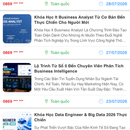
Cơ Hội Làm Việc Tại Các Tập Đoàn Công Nghệ Lớn...
0869 *** ***
Toàn quốc
28/07/2026
Khóa Học It Business Analyst Từ Cơ Bản Đến
Thực Chiến Cho Người Mới
Khóa Học It Business Analyst Là Chương Trình Đào Tạo
Toàn Diện Dành Cho Những Ai Muốn Theo Đuổi Nghề
Phân Tích Nghiệp Vụ Trong Lĩnh Vực Công Nghệ Thông
Tin. Khóa Học Ba Tại Cole Cung Cấp Lộ Trình Học Tập
Bài Bản, Hướng Dẫn Từ Cơ Bản Đến Chuyên Sâu,...
0869 *** ***
Toàn quốc
27/07/2026
Lộ Trình Từ Số 0 Đến Chuyên Viên Phân Tích
Business Intelligence
Trong Các Bản Tin Tuyển Dụng Nhân Sự Ngành Tài
Chính, Kế Toán, Nhân Sự Hay Marketing Hiện Nay, Có
Một Yêu Cầu Xuất Hiện Với Tần Suất Dày Đặc: Thành
Thạo Power Bi Và Tư Duy Xử Lý Dữ Liệu. Các Doanh
Nghiệp Sẵn Sàng Trả Mức Đãi Ngộ Cao Hơn Từ 20%
0869 *** ***
Toàn quốc
23/07/2026
Đến...
Khóa Học Data Engineer & Big Data 2026 Thực
Chiến
Sự Phát Triển Vượt Bậc Của Nền Kinh Tế Số Đang Tạo