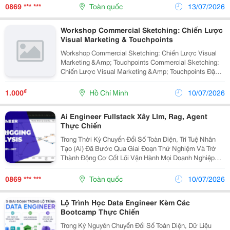
Để Ngồi Viết Code Liên Tục 8 Tiếng Mỗi Ngày....
0869 *** ***
Toàn quốc
13/07/2026
Workshop Commercial Sketching: Chiến Lược
Visual Marketing & Touchpoints
Workshop Commercial Sketching: Chiến Lược Visual
Marketing &Amp; Touchpoints Commercial Sketching:
Chiến Lược Visual Marketing &Amp; Touchpoints Đặc
Biệt: Cơ Hội Nhận Ngay Quà Tặng Cực Chất Từ Wacom
Khi Tham Gia Trực Tiếp! Có Phải Bạn Đang...
₫
1.000
Hồ Chí Minh
10/07/2026
Ai Engineer Fullstack Xây Llm, Rag, Agent
Thực Chiến
Trong Thời Kỳ Chuyển Đổi Số Toàn Diện, Trí Tuệ Nhân
Tạo (Ai) Đã Bước Qua Giai Đoạn Thử Nghiệm Và Trở
Thành Động Cơ Cốt Lõi Vận Hành Mọi Doanh Nghiệp
Lớn. Tuy Nhiên, Thị Trường Lao Động Đang Chứng Kiến
Một Nghịch Lý: Trong Khi Hàng Ngàn Lập Trình Viên...
0869 *** ***
Toàn quốc
10/07/2026
Lộ Trình Học Data Engineer Kèm Các
Bootcamp Thực Chiến
Trong Kỷ Nguyên Chuyển Đổi Số Toàn Diện, Dữ Liệu