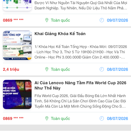
Được Ví Như Nguồn Tài Nguyên Quý Giá Nhất Của Mọi
Doanh Nghiệp. Tuy Nhiên, Nếu Dữ Liệu Thô Nằm Phân
Mảnh Ở Nhiều Phòng Ban Mà Không Được Dẫn Về Một
Kho Lưu Trữ Tập Trung, Doanh Nghiệp Sẽ Không Thể
0869 *** ***
Toàn quốc
09/07/2026
Khai...
Khai Giảng Khóa Kế Toán
1/ Khóa Học Kế Toán Tổng Hợp - Khóa Mới: 09/07/2026
- Lịch Học Thứ 3, Thứ 5 Từ 19H30-21H30 - Học Và Thi
Online - Học Phí 3.000.000Đ Giảm Còn 2.400.000Đ -
Chứng Chỉ: Trường Cao Đẳng Kinh Tế Kỹ Thuật Công
Nghiệp Cấp 2/ Khóa Học Thực Hành Kế...
2,4 triệu
Toàn quốc
08/07/2026
Ai Của Lenovo Nâng Tầm Fifa World Cup 2026
Như Thế Này
Fifa World Cup 2026, Giải Đấu Bóng Đá Lớn Nhất Hành
Tinh, Sẽ Không Chỉ Là Sân Chơi Đỉnh Cao Của Các Đội
Tuyển Mà Còn Là Một Minh Chứng Sống Động Cho Sức
Mạnh Của Trí Tuệ Nhân Tạo (Ai). Thông Qua Sự Hợp
Tác Chiến Lược Với Lenovo, Nhà Cung Cấp Công...
0869 *** ***
Toàn quốc
08/07/2026