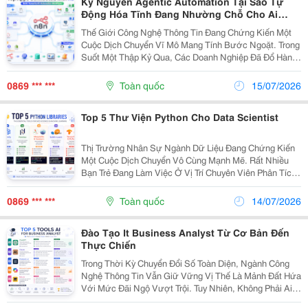
Kỷ Nguyên Agentic Automation Tại Sao Tự
Động Hóa Tĩnh Đang Nhường Chỗ Cho Ai
Agents Tự Hành
Thế Giới Công Nghệ Thông Tin Đang Chứng Kiến Một
Cuộc Dịch Chuyển Vĩ Mô Mang Tính Bước Ngoặt. Trong
Suốt Một Thập Kỷ Qua, Các Doanh Nghiệp Đã Đổ Hàng
Tỷ Đô La Vào Các Giải Pháp Tự Động Hóa Quy Trình
Truyền Thống (Rpa) Hay Các Nền Tảng Kết Nối Đám
0869 *** ***
Toàn quốc
15/07/2026
Mây...
Top 5 Thư Viện Python Cho Data Scientist
Thị Trường Nhân Sự Ngành Dữ Liệu Đang Chứng Kiến
Một Cuộc Dịch Chuyển Vô Cùng Mạnh Mẽ. Rất Nhiều
Bạn Trẻ Đang Làm Việc Ở Vị Trí Chuyên Viên Phân Tích
Dữ Liệu (Data Analyst) Đang Tìm Kiếm Cơ Hội Nâng
Cấp Bản Thân Lên Vị Trí Nhà Khoa Học Dữ Liệu (Data...
0869 *** ***
Toàn quốc
14/07/2026
Đào Tạo It Business Analyst Từ Cơ Bản Đến
Thực Chiến
Trong Thời Kỳ Chuyển Đổi Số Toàn Diện, Ngành Công
Nghệ Thông Tin Vẫn Giữ Vững Vị Thế Là Mảnh Đất Hứa
Với Mức Đãi Ngộ Vượt Trội. Tuy Nhiên, Không Phải Ai
Cũng Có Thế Mạnh Về Tư Duy Toán Học Hay Lập Trình