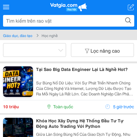
Giáo dục, đào tạo
Học nghề
Lọc nâng cao
Tại Sao Big Data Engineer Lại Là Nghề Hot?
Sự Bùng Nổ Dữ Liệu: Với Sự Phát Triển Nhanh Chóng
Của Công Nghệ Và Internet, Lượng Dữ Liệu Được Tạo
Ra Mỗi Ngày Là Rất Lớn. Các Doanh Nghiệp Cần Phân
Tích Và Xử Lý Dữ Liệu Này Để Đưa Ra Các Quyết Định
Kinh Doanh Chính Xác Và Chiến Lược. Nhu Cầu Về...
10 triệu
Toàn quốc
5 giờ trước
Khóa Học Xây Dựng Hệ Thống Đầu Tư Tự
Động Auto Trading Với Python
Giữa Làn Sóng Bùng Nổ Của Giao Dịch Tự Động, Nhu