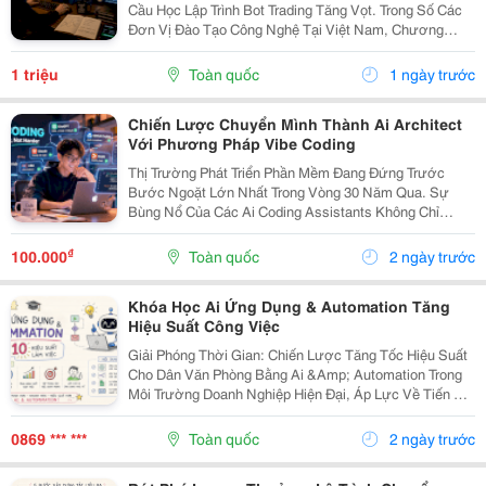
Cầu Học Lập Trình Bot Trading Tăng Vọt. Trong Số Các
Đơn Vị Đào Tạo Công Nghệ Tại Việt Nam, Chương
Trình Auto Trading &Ndash; Xây Dựng Hệ Thống Đầu Tư
Tự Động Bằng Python &Amp; Machine Learning Tại...
1 triệu
Toàn quốc
1 ngày trước
Chiến Lược Chuyển Mình Thành Ai Architect
Với Phương Pháp Vibe Coding
Thị Trường Phát Triển Phần Mềm Đang Đứng Trước
Bước Ngoặt Lớn Nhất Trong Vòng 30 Năm Qua. Sự
Bùng Nổ Của Các Ai Coding Assistants Không Chỉ
Dừng Lại Ở Việc Tự Động Gợi Ý 1-2 Dòng Lệnh Đơn Lẻ,
Mà Đã Tiến Lên Cấp Độ Agentic Ai &Mdash; Có Khả
₫
100.000
Toàn quốc
2 ngày trước
Năng Tự...
Khóa Học Ai Ứng Dụng & Automation Tăng
Hiệu Suất Công Việc
Giải Phóng Thời Gian: Chiến Lược Tăng Tốc Hiệu Suất
Cho Dân Văn Phòng Bằng Ai &Amp; Automation Trong
Môi Trường Doanh Nghiệp Hiện Đại, Áp Lực Về Tiến Độ
Công Việc Và Chỉ Số Kpi Ngày Càng Lớn. Hầu Hết Nhân
Sự Văn Phòng &Mdash; Từ Marketer, Nhân Sự...
0869 *** ***
Toàn quốc
2 ngày trước