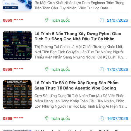
Ra Một Cơn Khát Nhân Lực Data Engineer Trầm Trọng
Trên Toàn Cầu. Tuy Nhiên, Việc Tự Học Data
Engineering Thường Khiến Người Học Rơi Vào Ma Trận
Công Nghệ Lộn Xộn. Bạn Không Biết Nên Bắt Đầu Từ
0869 *** ***
Toàn quốc
21/07/2026
Sql,...
Lộ Trình 5 Nấc Thang Xây Dựng Pybot Giao
Dịch Tự Động Cho Nhà Đầu Tư Cá Nhân
Thị Trường Tài Chính Là Một Chiến Trường Khốc Liệt,
Nơi Tiền Bạc Dịch Chuyển Liên Tục Từ Những Người
Thiếu Kiên Nhẫn Sang Những Người Có Kỷ Luật. Tuy
Nhiên, Việc Duy Trì Kỷ Luật Sắt Đá Trong Môi Trường
Giao Dịch Thủ Công Là Cực Kỳ Khó Khăn Đối Với...
0869 *** ***
Toàn quốc
17/07/2026
Lộ Trình Từ Số 0 Đến Xây Dựng Sản Phẩm
Saas Thực Tế Bằng Agentic Vibe Coding
Cơn Sốt Ứng Dụng Trí Tuệ Nhân Tạo (Ai) Để Viết Phần
Mềm Đang Lan Rộng Khắp Toàn Cầu. Tuy Nhiên, Phần
Lớn Những Người Tự Học Lập Trình Bằng Ai Hiện Nay
Chỉ Dừng Lại Ở Các Ứng Dụng Đơn Giản Dạng Giao
Diện Mẫu Trên Web Mà Không Thể Đưa Ra Vận Hành
0869 *** ***
Toàn quốc
16/07/2026
Thực...