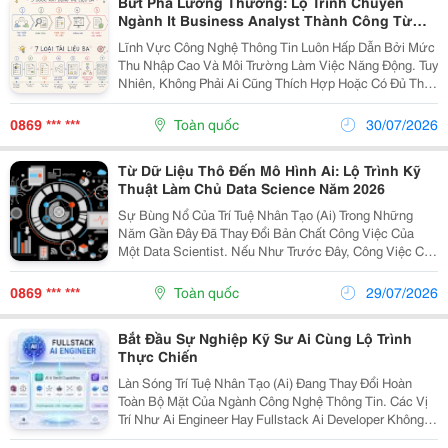
Bứt Phá Lương Thưởng: Lộ Trình Chuyển
Ngành It Business Analyst Thành Công Từ
Con Số 0
Lĩnh Vực Công Nghệ Thông Tin Luôn Hấp Dẫn Bởi Mức
Thu Nhập Cao Và Môi Trường Làm Việc Năng Động. Tuy
Nhiên, Không Phải Ai Cũng Thích Hợp Hoặc Có Đủ Thời
Gian Để Theo Đuổi Công Việc Lập Trình Viên (Developer)
Đầy Những Dòng Code Phức Tạp. Trong Bối...
0869 *** ***
Toàn quốc
30/07/2026
Từ Dữ Liệu Thô Đến Mô Hình Ai: Lộ Trình Kỹ
Thuật Làm Chủ Data Science Năm 2026
Sự Bùng Nổ Của Trí Tuệ Nhân Tạo (Ai) Trong Những
Năm Gần Đây Đã Thay Đổi Bản Chất Công Việc Của
Một Data Scientist. Nếu Như Trước Đây, Công Việc Chủ
Yếu Xoay Quanh Việc Trích Xuất Sql, Làm Sạch Dữ Liệu
Và Vẽ Biểu Đồ Báo Cáo, Thì Ngày Nay Một Chuyên...
0869 *** ***
Toàn quốc
29/07/2026
Bắt Đầu Sự Nghiệp Kỹ Sư Ai Cùng Lộ Trình
Thực Chiến
Làn Sóng Trí Tuệ Nhân Tạo (Ai) Đang Thay Đổi Hoàn
Toàn Bộ Mặt Của Ngành Công Nghệ Thông Tin. Các Vị
Trí Như Ai Engineer Hay Fullstack Ai Developer Không
Chỉ Mang Lại Mức Thu Nhập Hấp Dẫn Mà Còn Mở Ra