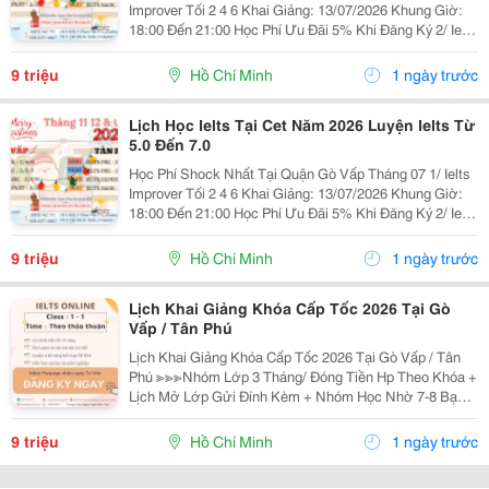
Improver Tối 2 4 6 Khai Giảng: 13/07/2026 Khung Giờ:
18:00 Đến 21:00 Học Phí Ưu Đãi 5% Khi Đăng Ký 2/ Ielts
Basic Tối 3 5 7 Khai Giảng: 07//07/2026 Khung Giờ:
18:00 Đến 21:00 ...
9 triệu
Hồ Chí Minh
1 ngày trước
Lịch Học Ielts Tại Cet Năm 2026 Luyện Ielts Từ
5.0 Đến 7.0
Học Phí Shock Nhất Tại Quận Gò Vấp Tháng 07 1/ Ielts
Improver Tối 2 4 6 Khai Giảng: 13/07/2026 Khung Giờ:
18:00 Đến 21:00 Học Phí Ưu Đãi 5% Khi Đăng Ký 2/ Ielts
Basic Tối 3 5 7 Khai Giảng: 07//07/2026 Khung Giờ:
18:00 Đến 21:00 ...
9 triệu
Hồ Chí Minh
1 ngày trước
Lịch Khai Giảng Khóa Cấp Tốc 2026 Tại Gò
Vấp / Tân Phú
Lịch Khai Giảng Khóa Cấp Tốc 2026 Tại Gò Vấp / Tân
Phú ≫≫≫Nhóm Lớp 3 Tháng/ Đóng Tiền Hp Theo Khóa +
Lịch Mở Lớp Gửi Đính Kèm + Nhóm Học Nhờ 7-8 Bạn/
Lớp + Giáo Trình Ielts Có Band Điểm Lộ Trình, Sách
Nước Ngoài Bám Sát + Chia Đều 4 Kỹ...
9 triệu
Hồ Chí Minh
1 ngày trước