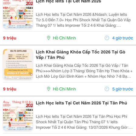
Lịch Học Ielts Tại Cet Năm 2026
Lịch Học Ielts Tại Cet Năm 2026 &Ndash; Luyện Ielts
Từ 5.0 Đến 7.0+ Học Phí Shock Nhất Tại Quận Gò Vấp
Tháng 07 1/ Ielts Improver Tối 2 4 6 Khai Giảng:
13/07/2026 Khung Giờ: 18:00 Đến 21:00 Học Phí Ưu Đãi
5% Khi Đăng Ký 2/ Ielts...
9 triệu
Hồ Chí Minh
4 giờ trước
Lịch Khai Giảng Khóa Cấp Tốc 2026 Tại Gò
Vấp / Tân Phú
Lịch Khai Giảng Khóa Cấp Tốc 2026 Tại Gò Vấp / Tân
Phú ≫≫≫Nhóm Lớp 3 Tháng/ Đóng Tiền Hp Theo Khóa +
Lịch Mở Lớp Gửi Đính Kèm + Nhóm Học Nhờ 7-8 Bạn/
Lớp + Giáo Trình Ielts Có Band Điểm Lộ Trình, Sách
Nước Ngoài Bám Sát + Chia Đều 4 Kỹ...
9 triệu
Hồ Chí Minh
5 giờ trước
Lịch Học Ielts Tại Cet Năm 2026 Tại Tân Phú
Lịch Học Ielts Tại Cet Năm 2026 Tại Tân Phú Học Phí
Shock Nhất Tại Quận Tân Phú Tháng 07 1/ Ielts
Improver Tối 2 4 6 Khai Giảng: 13/07/2026 Khung Giờ:
18:00 Đến 21:00 Học Phí Ưu Đãi 5% Khi Đăng Ký 2/ Ielts