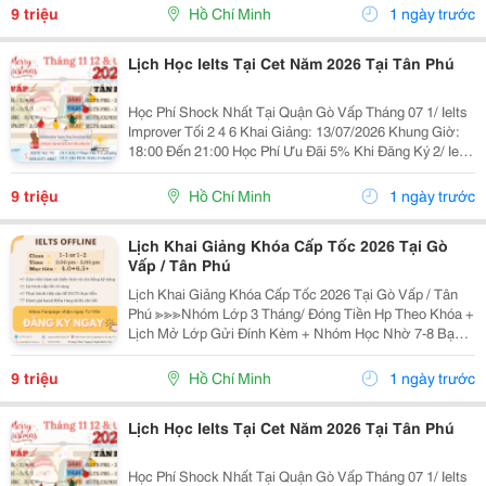
18:00 Đến 21:00 ...
9 triệu
Hồ Chí Minh
1 ngày trước
Lịch Học Ielts Tại Cet Năm 2026 Tại Tân Phú
Học Phí Shock Nhất Tại Quận Gò Vấp Tháng 07 1/ Ielts
Improver Tối 2 4 6 Khai Giảng: 13/07/2026 Khung Giờ:
18:00 Đến 21:00 Học Phí Ưu Đãi 5% Khi Đăng Ký 2/ Ielts
Basic Tối 3 5 7 Khai Giảng: 07//07/2026 Khung Giờ:
18:00 Đến 21:00 ...
9 triệu
Hồ Chí Minh
1 ngày trước
Lịch Khai Giảng Khóa Cấp Tốc 2026 Tại Gò
Vấp / Tân Phú
Lịch Khai Giảng Khóa Cấp Tốc 2026 Tại Gò Vấp / Tân
Phú ≫≫≫Nhóm Lớp 3 Tháng/ Đóng Tiền Hp Theo Khóa +
Lịch Mở Lớp Gửi Đính Kèm + Nhóm Học Nhờ 7-8 Bạn/
Lớp + Giáo Trình Ielts Có Band Điểm Lộ Trình, Sách
Nước Ngoài Bám Sát + Chia Đều 4 Kỹ...
9 triệu
Hồ Chí Minh
1 ngày trước
Lịch Học Ielts Tại Cet Năm 2026 Tại Tân Phú
Học Phí Shock Nhất Tại Quận Gò Vấp Tháng 07 1/ Ielts