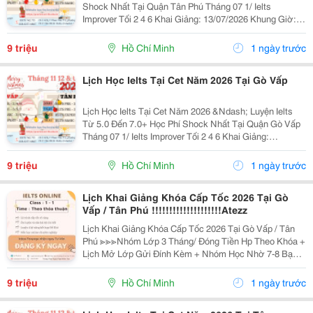
Shock Nhất Tại Quận Tân Phú Tháng 07 1/ Ielts
Improver Tối 2 4 6 Khai Giảng: 13/07/2026 Khung Giờ:
18:00 Đến 21:00 Học Phí Ưu Đãi 5% Khi Đăng Ký 2/ Ielts
Basic Tối 3 5 7 Khai...
9 triệu
Hồ Chí Minh
1 ngày trước
Lịch Học Ielts Tại Cet Năm 2026 Tại Gò Vấp
Lịch Học Ielts Tại Cet Năm 2026 &Ndash; Luyện Ielts
Từ 5.0 Đến 7.0+ Học Phí Shock Nhất Tại Quận Gò Vấp
Tháng 07 1/ Ielts Improver Tối 2 4 6 Khai Giảng:
13/07/2026 Khung Giờ: 18:00 Đến 21:00 Học Phí Ưu Đãi
5% Khi Đăng Ký 2/ Ielts...
9 triệu
Hồ Chí Minh
1 ngày trước
Lịch Khai Giảng Khóa Cấp Tốc 2026 Tại Gò
Vấp / Tân Phú !!!!!!!!!!!!!!!!!!!!Atezz
Lịch Khai Giảng Khóa Cấp Tốc 2026 Tại Gò Vấp / Tân
Phú ≫≫≫Nhóm Lớp 3 Tháng/ Đóng Tiền Hp Theo Khóa +
Lịch Mở Lớp Gửi Đính Kèm + Nhóm Học Nhờ 7-8 Bạn/
Lớp + Giáo Trình Ielts Có Band Điểm Lộ Trình, Sách
Nước Ngoài Bám Sát + Chia Đều 4 Kỹ...
9 triệu
Hồ Chí Minh
1 ngày trước