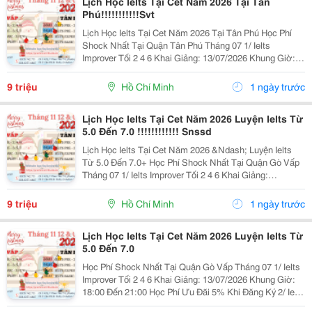
Lịch Học Ielts Tại Cet Năm 2026 Tại Tân
Phú!!!!!!!!!!!Svt
Lịch Học Ielts Tại Cet Năm 2026 Tại Tân Phú Học Phí
Shock Nhất Tại Quận Tân Phú Tháng 07 1/ Ielts
Improver Tối 2 4 6 Khai Giảng: 13/07/2026 Khung Giờ:
18:00 Đến 21:00 Học Phí Ưu Đãi 5% Khi Đăng Ký 2/ Ielts
Basic Tối 3 5 7 Khai...
9 triệu
Hồ Chí Minh
1 ngày trước
Lịch Học Ielts Tại Cet Năm 2026 Luyện Ielts Từ
5.0 Đến 7.0 !!!!!!!!!!!! Snssd
Lịch Học Ielts Tại Cet Năm 2026 &Ndash; Luyện Ielts
Từ 5.0 Đến 7.0+ Học Phí Shock Nhất Tại Quận Gò Vấp
Tháng 07 1/ Ielts Improver Tối 2 4 6 Khai Giảng:
13/07/2026 Khung Giờ: 18:00 Đến 21:00 Học Phí Ưu Đãi
5% Khi Đăng Ký 2/ Ielts...
9 triệu
Hồ Chí Minh
1 ngày trước
Lịch Học Ielts Tại Cet Năm 2026 Luyện Ielts Từ
5.0 Đến 7.0
Học Phí Shock Nhất Tại Quận Gò Vấp Tháng 07 1/ Ielts
Improver Tối 2 4 6 Khai Giảng: 13/07/2026 Khung Giờ:
18:00 Đến 21:00 Học Phí Ưu Đãi 5% Khi Đăng Ký 2/ Ielts
Basic Tối 3 5 7 Khai Giảng: 07//07/2026 Khung Giờ: