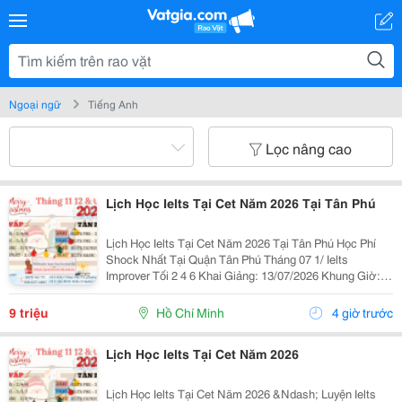
Ngoại ngữ
Tiếng Anh
Lọc nâng cao
Lịch Học Ielts Tại Cet Năm 2026 Tại Tân Phú
Lịch Học Ielts Tại Cet Năm 2026 Tại Tân Phú Học Phí
Shock Nhất Tại Quận Tân Phú Tháng 07 1/ Ielts
Improver Tối 2 4 6 Khai Giảng: 13/07/2026 Khung Giờ:
18:00 Đến 21:00 Học Phí Ưu Đãi 5% Khi Đăng Ký 2/ Ielts
Basic Tối 3 5 7 Khai...
9 triệu
Hồ Chí Minh
4 giờ trước
Lịch Học Ielts Tại Cet Năm 2026
Lịch Học Ielts Tại Cet Năm 2026 &Ndash; Luyện Ielts