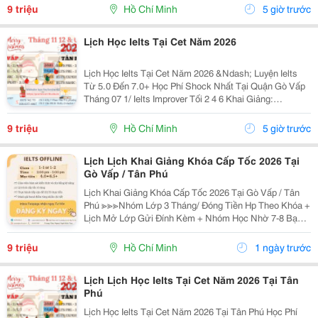
Basic Tối 3 5 7 Khai...
9 triệu
Hồ Chí Minh
5 giờ trước
Lịch Học Ielts Tại Cet Năm 2026
Lịch Học Ielts Tại Cet Năm 2026 &Ndash; Luyện Ielts
Từ 5.0 Đến 7.0+ Học Phí Shock Nhất Tại Quận Gò Vấp
Tháng 07 1/ Ielts Improver Tối 2 4 6 Khai Giảng:
13/07/2026 Khung Giờ: 18:00 Đến 21:00 Học Phí Ưu Đãi
5% Khi Đăng Ký 2/ Ielts...
9 triệu
Hồ Chí Minh
5 giờ trước
Lịch Lịch Khai Giảng Khóa Cấp Tốc 2026 Tại
Gò Vấp / Tân Phú
Lịch Khai Giảng Khóa Cấp Tốc 2026 Tại Gò Vấp / Tân
Phú ≫≫≫Nhóm Lớp 3 Tháng/ Đóng Tiền Hp Theo Khóa +
Lịch Mở Lớp Gửi Đính Kèm + Nhóm Học Nhờ 7-8 Bạn/
Lớp + Giáo Trình Ielts Có Band Điểm Lộ Trình, Sách
Nước Ngoài Bám Sát + Chia Đều 4 Kỹ...
9 triệu
Hồ Chí Minh
1 ngày trước
Lịch Lịch Học Ielts Tại Cet Năm 2026 Tại Tân
Phú
Lịch Học Ielts Tại Cet Năm 2026 Tại Tân Phú Học Phí