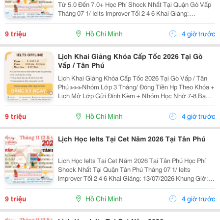
Từ 5.0 Đến 7.0+ Học Phí Shock Nhất Tại Quận Gò Vấp
Tháng 07 1/ Ielts Improver Tối 2 4 6 Khai Giảng:
13/07/2026 Khung Giờ: 18:00 Đến 21:00 Học Phí Ưu Đãi
5% Khi Đăng Ký 2/ Ielts...
9 triệu
Hồ Chí Minh
4 giờ trước
Lịch Khai Giảng Khóa Cấp Tốc 2026 Tại Gò
Vấp / Tân Phú
Lịch Khai Giảng Khóa Cấp Tốc 2026 Tại Gò Vấp / Tân
Phú ≫≫≫Nhóm Lớp 3 Tháng/ Đóng Tiền Hp Theo Khóa +
Lịch Mở Lớp Gửi Đính Kèm + Nhóm Học Nhờ 7-8 Bạn/
Lớp + Giáo Trình Ielts Có Band Điểm Lộ Trình, Sách
Nước Ngoài Bám Sát + Chia Đều 4 Kỹ...
9 triệu
Hồ Chí Minh
4 giờ trước
Lịch Học Ielts Tại Cet Năm 2026 Tại Tân Phú
Lịch Học Ielts Tại Cet Năm 2026 Tại Tân Phú Học Phí
Shock Nhất Tại Quận Tân Phú Tháng 07 1/ Ielts
Improver Tối 2 4 6 Khai Giảng: 13/07/2026 Khung Giờ:
18:00 Đến 21:00 Học Phí Ưu Đãi 5% Khi Đăng Ký 2/ Ielts
Basic Tối 3 5 7 Khai...
9 triệu
Hồ Chí Minh
4 giờ trước