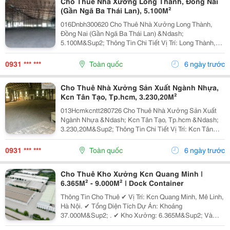
Cho Thuê Nhà Xưởng Long Thành, Đồng Nai
(Gần Ngã Ba Thái Lan), 5.100M²
016Dnbh300620 Cho Thuê Nhà Xưởng Long Thành,
Đồng Nai (Gần Ngã Ba Thái Lan) &Ndash;
5.100M&Sup2; Thông Tin Chi Tiết Vị Trí: Long Thành,
Đồng Nai (Gần Ngã Ba Thái Lan). Tổng Diện Tích Khuôn
Viên: 9.800M&Sup2; Diện Tích Sử Dụng Tổng Diện Tích
0931 *** ***
Toàn quốc
6 ngày trước
Nhà...
Cho Thuê Nhà Xưởng Sản Xuất Ngành Nhựa,
Kcn Tân Tạo, Tp.hcm, 3.230,20M²
013Hcmkcntt280726 Cho Thuê Nhà Xưởng Sản Xuất
Ngành Nhựa &Ndash; Kcn Tân Tạo, Tp.hcm &Ndash;
3.230,20M&Sup2; Thông Tin Chi Tiết Vị Trí: Kcn Tân
Tạo, Tp.hcm Tổng Diện Tích Khuôn Viên:
5.082M&Sup2; Diện Tích Sử Dụng Tổng Diện Tích Xây
0931 *** ***
Toàn quốc
6 ngày trước
Dựng:...
Cho Thuê Kho Xưởng Kcn Quang Minh |
6.365M² - 9.000M² | Dock Container
Thông Tin Cho Thuê ✔ Vị Trí: Kcn Quang Minh, Mê Linh,
Hà Nội. ✔ Tổng Diện Tích Dự Án: Khoảng
37.000M&Sup2; . ✔ Kho Xưởng: 6.365M&Sup2; Và
9.000M&Sup2;. ✔ Chia Nhỏ Linh Hoạt: Từ