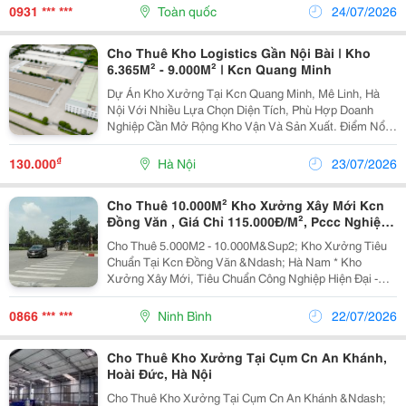
Khuôn Viên: 9.796M&Sup2; Diện Tích Sử Dụng...
0931 *** ***
Toàn quốc
24/07/2026
Cho Thuê Kho Logistics Gần Nội Bài | Kho
6.365M² - 9.000M² | Kcn Quang Minh
Dự Án Kho Xưởng Tại Kcn Quang Minh, Mê Linh, Hà
Nội Với Nhiều Lựa Chọn Diện Tích, Phù Hợp Doanh
Nghiệp Cần Mở Rộng Kho Vận Và Sản Xuất. Điểm Nổi
Bật Tổng Diện Tích Dự Án Khoảng 37.000M&Sup2; Kho
6.365M&Sup2; Và 9.000M&Sup2; Chia...
₫
130.000
Hà Nội
23/07/2026
Cho Thuê 10.000M² Kho Xưởng Xây Mới Kcn
Đồng Văn , Giá Chỉ 115.000Đ/M², Pccc Nghiệm
Thu, Bàn Giao Ngay
Cho Thuê 5.000M2 - 10.000M&Sup2; Kho Xưởng Tiêu
Chuẩn Tại Kcn Đồng Văn &Ndash; Hà Nam * Kho
Xưởng Xây Mới, Tiêu Chuẩn Công Nghiệp Hiện Đại -
Giá Thuê Chỉ Từ 100.000Đ/M&Sup2;/Tháng ✅ Hệ
Thống Pccc Tự Động, Nghiệm Thu Đầy Đủ ✅ Trần Cao,
0866 *** ***
Ninh Bình
22/07/2026
Nền...
Cho Thuê Kho Xưởng Tại Cụm Cn An Khánh,
Hoài Đức, Hà Nội
Cho Thuê Kho Xưởng Tại Cụm Cn An Khánh &Ndash;