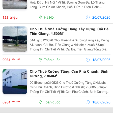
Hoài Đức, Hà Nội * Vị Trí: Đường Gom Đại Lộ Thăng
Long, Cụm Cn An Khánh, Hoài Đức. * Diện Tích:
1.600M&Sup2;. * Giá Thuê: 80.000Đ/M&Sup2;/Tháng
(Chưa Bao Gồm Vat). * Hợp Đồng Thuê: 03 Năm. *...
128 triệu
Hà Nội
20/07/2026
Cho Thuê Nhà Xưởng Đang Xây Dựng, Cái Bè,
Tiền Giang, 4.500M²
014Tgcb120626 Cho Thuê Nhà Xưởng Đang Xây Dựng
&Ndash; Cái Bè, Tiền Giang &Ndash; 4.500M&Sup2;
Thông Tin Chi Tiết Vị Trí: Cái Bè, Tiền Giang Tổng Diện
Tích Khuôn Viên: 11.000M&Sup2; Diện Tích Sử Dụng
Diện Tích Nhà Xưởng: 4.500M&Sup2; Hiện...
0931 *** ***
Toàn quốc
18/07/2026
Cho Thuê Xưởng Tầng, Ccn Phú Chánh, Bình
Dương, 7.860M²
001Bdccnpc210526 Cho Thuê Xưởng Tầng &Ndash;
Ccn Phú Chánh, Bình Dương &Ndash; 7.860M&Sup2;
Thông Tin Chi Tiết Vị Trí: Ccn Phú Chánh, Bình Dương
Tổng Diện Tích Sàn: 7.860M&Sup2; Diện Tích Sử Dụng
Kết Cấu: 2 Tầng, Mỗi Tầng 3.930M&Sup2; Hiện...
0931 *** ***
Toàn quốc
18/07/2026