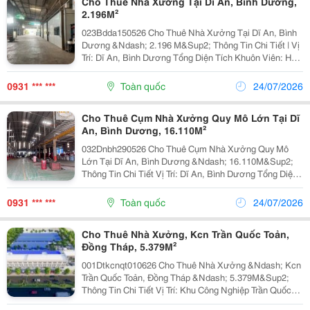
Cho Thuê Nhà Xưởng Tại Dĩ An, Bình Dương,
2.196M²
023Bdda150526 Cho Thuê Nhà Xưởng Tại Dĩ An, Bình
Dương &Ndash; 2.196 M&Sup2; Thông Tin Chi Tiết | Vị
Trí: Dĩ An, Bình Dương Tổng Diện Tích Khuôn Viên: Hơn
2.500M&Sup2; Diện Tích Sử Dụng Tổng Diện Tích Xây
Dựng: 2.196 M&Sup2; &Bull; Diện Tích...
0931 *** ***
Toàn quốc
24/07/2026
Cho Thuê Cụm Nhà Xưởng Quy Mô Lớn Tại Dĩ
An, Bình Dương, 16.110M²
032Dnbh290526 Cho Thuê Cụm Nhà Xưởng Quy Mô
Lớn Tại Dĩ An, Bình Dương &Ndash; 16.110M&Sup2;
Thông Tin Chi Tiết Vị Trí: Dĩ An, Bình Dương Tổng Diện
Tích Khuôn Viên: Hơn 20.000M&Sup2; Diện Tích Sử
Dụng Tổng Diện Tích Nhà Xưởng: 16.110M&Sup2; ...
0931 *** ***
Toàn quốc
24/07/2026
Cho Thuê Nhà Xưởng, Kcn Trần Quốc Toản,
Đồng Tháp, 5.379M²
001Dtkcnqt010626 Cho Thuê Nhà Xưởng &Ndash; Kcn
Trần Quốc Toản, Đồng Tháp &Ndash; 5.379M&Sup2;
Thông Tin Chi Tiết Vị Trí: Khu Công Nghiệp Trần Quốc
Toản, Phường Mỹ Ngãi, Tỉnh Đồng Tháp Tổng Diện Tích