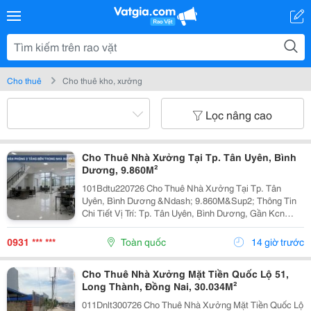
Cho thuê
Cho thuê kho, xưởng
Lọc nâng cao
Cho Thuê Nhà Xưởng Tại Tp. Tân Uyên, Bình
Dương, 9.860M²
101Bdtu220726 Cho Thuê Nhà Xưởng Tại Tp. Tân
Uyên, Bình Dương &Ndash; 9.860M&Sup2; Thông Tin
Chi Tiết Vị Trí: Tp. Tân Uyên, Bình Dương, Gần Kcn
Nam Tân Uyên Mở Rộng. Tổng Diện Tích Khuôn Viên:
22.000M&Sup2; Diện Tích Sử Dụng Tổng Diện Tích
0931 *** ***
Toàn quốc
14 giờ trước
Nhà...
Cho Thuê Nhà Xưởng Mặt Tiền Quốc Lộ 51,
Long Thành, Đồng Nai, 30.034M²
011Dnlt300726 Cho Thuê Nhà Xưởng Mặt Tiền Quốc Lộ