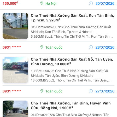
1.400M&Sup2; . ✔ Văn Phòng Điều Hành: 727M&Sup2;
₫
130.000
Hà Nội
30/07/2026
&Times; 3...
Cho Thuê Nhà Xưởng Sản Xuất, Kcn Tân Bình,
Tp.hcm, 5.920M²
012Hcmkcntb280726 Cho Thuê Nhà Xưởng Sản Xuất
&Ndash; Kcn Tân Bình, Tp.hcm &Ndash;
5.920M&Sup2; Thông Tin Chi Tiết Vị Trí: Kcn Tân Bình,
Tp.hcm Tổng Diện Tích Khuôn Viên: 10.810M&Sup2;
Diện Tích Sử Dụng Tổng Diện Tích Xây Dựng:
0931 *** ***
Toàn quốc
28/07/2026
5.920M&Sup2;...
Cho Thuê Nhà Xưởng Sản Xuất Gỗ, Tân Uyên,
Bình Dương, 13.000M²
103Bdtu250726 Cho Thuê Nhà Xưởng Sản Xuất Gỗ
&Ndash; Tân Uyên, Bình Dương &Ndash;
13.000M&Sup2; Thông Tin Chi Tiết Vị Trí: Tân Uyên,
Bình Dương Tổng Diện Tích Khuôn Viên:
13.000M&Sup2; Diện Tích Sử Dụng Diện Tích Nhà
0931 *** ***
Toàn quốc
27/07/2026
Xưởng + Kho:...
Cho Thuê Nhà Xưởng, Tân Bình, Huyện Vĩnh
Cửu, Đồng Nai, 1.900M²
014Dnvc210726 Cho Thuê Nhà Xưởng &Ndash; Tân