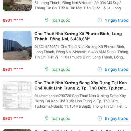
51, Long Thành, Đồng Nai &Ndash; 30.034 M&Sup2;
Thông Tin Chi Tiết Vị Trí: Mặt Tiền Quốc Lộ 51, Long
Thành, Đồng Nai. Tổng Diện Tích Khuôn Viên: Hơn
60.000M&Sup2; Diện Tích Sử Dụng Tổng Diện...
0931 *** ***
Toàn quốc
1 ngày trước
Cho Thuê Nhà Xưởng Xã Phước Bình, Long
Thành, Đồng Nai, 6.438,6M²
013Dnlt250521 Cho Thuê Nhà Xưởng Xã Phước Bình,
Long Thành, Đồng Nai &Ndash; 6.438,6M&Sup2; Thông
Tin Chi Tiết Vị Trí: Xã Phước Bình, Long Thành, Đồng
Nai. Tổng Diện Tích Khuôn Viên: 14.219M&Sup2; Diện
Tích Sử Dụng Diện Tích Nhà Xưởng:...
0931 *** ***
Toàn quốc
5 ngày trước
Cho Thuê Nhà Xưởng Đang Xây Dựng Tại Kcn
Chế Xuất Linh Trung 2, Tp. Thủ Đức, Tp.hcm,
11.154M²
014Hcmkcnbc290726 Cho Thuê Nhà Xưởng Đang Xây
Dựng Tại Kcn Chế Xuất Linh Trung 2, Tp. Thủ Đức,
Tp.hcm &Ndash; 11.154M&Sup2; Thông Tin Chi Tiết Vị
Trí: Kcn Chế Xuất Linh Trung 2, Tp. Thủ Đức, Tp.hcm.
Tổng Diện Tích Khuôn Viên: 20.000M&Sup2; Diện...
0931 *** ***
Toàn quốc
5 ngày trước