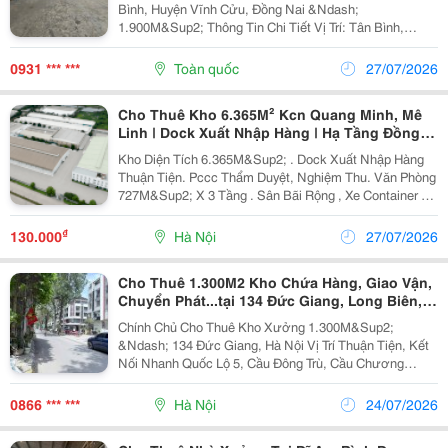
Bình, Huyện Vĩnh Cửu, Đồng Nai &Ndash;
1.900M&Sup2; Thông Tin Chi Tiết Vị Trí: Tân Bình,
Huyện Vĩnh Cửu, Đồng Nai Tổng Diện Tích Khuôn Viên:
2.600M&Sup2; Diện Tích Sử Dụng Tổng Diện Tích Xây
0931 *** ***
Toàn quốc
27/07/2026
Dựng:...
Cho Thuê Kho 6.365M² Kcn Quang Minh, Mê
Linh | Dock Xuất Nhập Hàng | Hạ Tầng Đồng
Bộ
Kho Diện Tích 6.365M&Sup2; . Dock Xuất Nhập Hàng
Thuận Tiện. Pccc Thẩm Duyệt, Nghiệm Thu. Văn Phòng
727M&Sup2; X 3 Tầng . Sân Bãi Rộng , Xe Container 40
Feet Hoạt Động 24/7. Kcn Quang Minh, Mê Linh , Gần
Sân Bay Nội Bài....
₫
130.000
Hà Nội
27/07/2026
Cho Thuê 1.300M2 Kho Chứa Hàng, Giao Vận,
Chuyển Phát...tại 134 Đức Giang, Long Biên,
Hà Nội
Chính Chủ Cho Thuê Kho Xưởng 1.300M&Sup2;
&Ndash; 134 Đức Giang, Hà Nội Vị Trí Thuận Tiện, Kết
Nối Nhanh Quốc Lộ 5, Cầu Đông Trù, Cầu Chương
Dương, Thuận Lợi Vận Chuyển Hàng Hóa. ✅ Diện Tích:
1.300M&Sup2; ✅ Giá Thuê: 100 Triệu/Tháng ✅ Trần
0866 *** ***
Hà Nội
24/07/2026
Cao,...