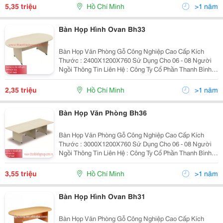
Bàn Với Kích Thước Theo Yêu Cầu. Bàn Phù Hợp
5,35 triệu
Hồ Chí Minh
>1 năm
Cho...
Bàn Họp Hình Ovan Bh33
Bàn Họp Văn Phòng Gỗ Công Nghiệp Cao Cấp Kích
Thước : 2400X1200X760 Sử Dụng Cho 06 - 08 Người
Ngồi Thông Tin Liên Hệ : Công Ty Cổ Phần Thanh Bình
Group Hotline/Zalo : 093 247 3688 - 0979 634 326
Website : Www.thanhbinhgroup.com.vn Email...
2,35 triệu
Hồ Chí Minh
>1 năm
Bàn Họp Văn Phòng Bh36
Bàn Họp Văn Phòng Gỗ Công Nghiệp Cao Cấp Kích
Thước : 3000X1200X760 Sử Dụng Cho 06 - 08 Người
Ngồi Thông Tin Liên Hệ : Công Ty Cổ Phần Thanh Bình
Group Website : Www.thanhbinhgroup.com.vn Email :
Thanhbinhgroup.hcm@Gmail.com ...
3,55 triệu
Hồ Chí Minh
>1 năm
Bàn Họp Hình Ovan Bh31
Bàn Họp Văn Phòng Gỗ Công Nghiệp Cao Cấp Kích