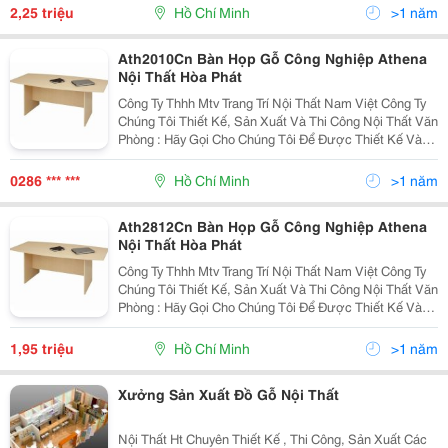
Trầy - Tủ Văn Phòng: Chất Liệu Mfc, M
2,25 triệu
Hồ Chí Minh
>1 năm
Ath2010Cn Bàn Họp Gỗ Công Nghiệp Athena
Nội Thất Hòa Phát
Công Ty Thhh Mtv Trang Trí Nội Thất Nam Việt Công Ty
Chúng Tôi Thiết Kế, Sản Xuất Và Thi Công Nội Thất Văn
Phòng : Hãy Gọi Cho Chúng Tôi Để Được Thiết Kế Và
Tư Vấn Miễn Phí. Sản Xuất Theo Thiết Kế Và Đơn Đặt
Hàng. Rất Hân Hạnh Đư- Bàn Làm Việc
0286 *** ***
Hồ Chí Minh
>1 năm
Ath2812Cn Bàn Họp Gỗ Công Nghiệp Athena
Nội Thất Hòa Phát
Công Ty Thhh Mtv Trang Trí Nội Thất Nam Việt Công Ty
Chúng Tôi Thiết Kế, Sản Xuất Và Thi Công Nội Thất Văn
Phòng : Hãy Gọi Cho Chúng Tôi Để Được Thiết Kế Và
Tư Vấn Miễn Phí. Sản Xuất Theo Thiết Kế Và Đơn Đặt
Hàng. Rất Hân Hạnh Đư- Bàn Làm Việc
1,95 triệu
Hồ Chí Minh
>1 năm
Xưởng Sản Xuất Đồ Gỗ Nội Thất
Nội Thất Ht Chuyên Thiết Kế , Thi Công, Sản Xuất Các