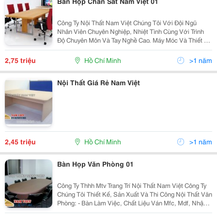
Bàn Họp Chân Sắt Nam Việt 01
Công Ty Nội Thất Nam Việt Chúng Tôi Với Đội Ngũ
Nhân Viên Chuyên Nghiệp, Nhiệt Tình Cùng Với Trình
Độ Chuyên Môn Và Tay Nghề Cao. Máy Móc Và Thiết Bị
Hiện Đại, Sản Phẩm Được Sản Xuất Trên Dây Chuyền
Chất Lượng Cao Từ Khâu Nguyên Liệu Đầu Vào. Công
2,75 triệu
Hồ Chí Minh
>1 năm
Ty
Nội Thất Giá Rẻ Nam Việt
2,45 triệu
Hồ Chí Minh
>1 năm
Bàn Họp Văn Phòng 01
Công Ty Thhh Mtv Trang Trí Nội Thất Nam Việt Công Ty
Chúng Tôi Thiết Kế, Sản Xuất Và Thi Công Nội Thất Văn
Phòng: - Bàn Làm Việc, Chất Liệu Ván Mfc, Mdf, Nhập
Malaysia Dày 18, 25 Mm, Bề Mặt Phủ Melamine Chống