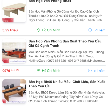
Bàn Họp Văn Phòng Bh34
Bàn Họp Văn Phòng Gỗ Công Nghiệp Cao Cấp Kích
Thước : 4800X1200X760 Sử Dụng Cho 06 - 08 Người
Ngồi Thông Tin Liên Hệ: Công Ty Cổ Phần Thanh Bình
Group Hotline/Zalo : 093 247 3688 - 0979 634 326
Website: Www.thanhbinhgroup.com.vn Email :...
3,55 triệu
Hồ Chí Minh
>1 năm
Bàn Họp Văn Phòng Sản Xuất Theo Yêu Cầu,
Giá Cả Cạnh Tranh
Mời Bạn Xem Nhiều Mẫu Bàn Họp Đẹp Tại Đây . Thông
Tin Liên Hệ: Công Ty Cổ Phần Thanh Bình Group
Hotline/Zalo : 0979 634 326 - 093 247 3688 (Mr.phương)
Website : Www.thanhbinhgroup.com.vn Email :
Thanhbinhgroup.hcm@Gmail.com
0979 *** ***
Hồ Chí Minh
>1 năm
Bàn Họp Bh05 Nhiều Mẫu, Chất Liệu, Sản Xuất
Theo Yêu Cầu
Bàn Họp Bh05 Được Làm Bằng Gỗ Mfc Nhập Malaysia,
Bề Mặt Phủ Melamine Chống Trầy Yếm Giữa Lửng; Có
02 Chân Kích Thước : W2400 X D1200 X H760 Mm.
Đặc Biệt: Thanh Bình Group Chuyên Nhận Đặt Sản Xuất