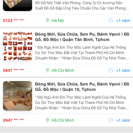
Đồ Gỗ Nôị Thất Văn Phòng. Công Ty Có Xưởng Sản
Xuất Đồ Gỗ Đáp Ứng Tiêu Chuẩn Cho Các Văn Phòng
Cao Cấp. Dưới Đây Là Hình Ảnh Một Số Công Trình
Thiết Kế - Thi Công Hoàn Thiện Nội Thất Văn Phòng Do
0123 *** ***
Hà Nội
>1 năm
C
Đóng Mới, Sửa Chữa, Sơn Pu, Đánh Vẹcni | Đồ
Gỗ, Đồ Mộc | Quận Tân Bình, Tphcm
* Đội Ngũ Anh Em Thợ Mộc Lành Nghề Của Hệ Thống
Cơ Sở Thợ Mộc Đất Việt Tại Thành Phố Hồ Chí Minh
Chuyên Nhận: * Nhận Sửa Chữa Đồ Gỗ Tại Nhà Thành
Phố Hồ Chí Minh - Sửa Chữa Cửa Sổ, Cửa Thông
Phòng, Cửa Đi Bị Sập Xệ Khó Đóng Hư Hỏng Cong
0947 *** ***
Hồ Chí Minh
>1 năm
Vênh. - Sử
Đóng Mới, Sửa Chữa, Sơn Pu, Đánh Vẹcni | Đồ
Gỗ, Đồ Mộc | Quận 10, Tphcm
* Đội Ngũ Anh Em Thợ Mộc Lành Nghề Của Hệ Thống
Cơ Sở Thợ Mộc Đất Việt Tại Thành Phố Hồ Chí Minh
Chuyên Nhận: * Nhận Sửa Chữa Đồ Gỗ Tại Nhà Thành
Phố Hồ Chí Minh - Sửa Chữa Cửa Sổ, Cửa Thông
Phòng, Cửa Đi Bị Sập Xệ Khó Đóng Hư Hỏng Cong
0947 *** ***
Hồ Chí Minh
>1 năm
Vênh. - Sử