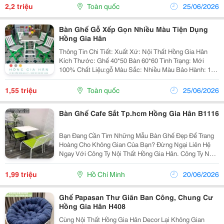
Nhận Gia Công Theo Mẫu Của Khách...
2,2 triệu
Toàn quốc
25/06/2026
Bàn Ghế Gỗ Xếp Gọn Nhiều Màu Tiện Dụng
Hồng Gia Hân
Thông Tin Chi Tiết: Xuất Xứ: Nội Thất Hồng Gia Hân
Kích Thước: Ghế 40*50 Bàn 60*60 Tình Trạng: Mới
100% Chất Liệu:gỗ Màu Sắc: Nhiều Màu Bảo Hành: 12
Tháng Đặc Biệt Chúng Tôi Nhận Gia Công Theo Mẫu
Của Khách Hàng. Freeship Với Đơn Hàng...
1,55 triệu
Toàn quốc
25/06/2026
Bàn Ghế Cafe Sắt Tp.hcm Hồng Gia Hân B1116
Bạn Đang Cần Tìm Những Mẫu Bàn Ghế Đẹp Để Trang
Hoàng Cho Không Gian Của Bạn? Đừng Ngại Liên Hệ
Ngay Với Công Ty Nội Thất Hồng Gia Hân. Công Ty Nội
Thất Hồng Gia Hân Luôn Tạo Được Sự Tín Nhiệm Riêng
Cho Khách Hàng Ở: Chất Liệu: Khung Sắt Sơn Tĩ
1,99 triệu
Hồ Chí Minh
20/06/2026
Ghế Papasan Thư Giãn Ban Công, Chung Cư
Hồng Gia Hân H408
Cùng Nội Thất Hồng Gia Hân Decor Lại Không Gian