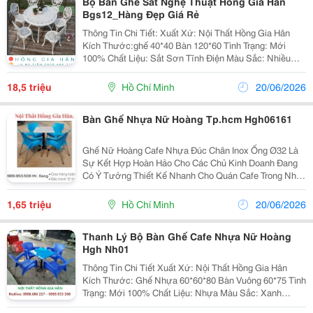
Bộ Bàn Ghế Sắt Nghệ Thuật Hồng Gia Hân
Bgs12_Hàng Đẹp Giá Rẻ
Thông Tin Chi Tiết: Xuất Xứ: Nội Thất Hồng Gia Hân
Kích Thước:ghế 40*40 Bàn 120*60 Tình Trạng: Mới
100% Chất Liệu: Sắt Sơn Tĩnh Điện Màu Sắc: Nhiều
Màu Bảo Hành: 12 Tháng Đặc Biệt Chúng Tôi Nhận Gia
Công Theo Mẫu Của Khách Hàng. Về Ch
18,5 triệu
Hồ Chí Minh
20/06/2026
Bàn Ghế Nhựa Nữ Hoàng Tp.hcm Hgh06161
Ghế Nữ Hoàng Cafe Nhựa Đúc Chân Inox Ống Ø32 Là
Sự Kết Hợp Hoàn Hảo Cho Các Chủ Kinh Doanh Đang
Có Ý Tưởng Thiết Kế Nhanh Cho Quán Cafe Trong Nhà
Lẫn Sân Vườn. Với Màu Sắc Đa Dạng Bạn Có Thể
Thoải Mái Chọn Lựa Màu Sắc Cho Riêng Mình Để Mang
1,65 triệu
Hồ Chí Minh
20/06/2026
Lạ
Thanh Lý Bộ Bàn Ghế Cafe Nhựa Nữ Hoàng
Hgh Nh01
Thông Tin Chi Tiết Xuất Xứ: Nội Thất Hồng Gia Hân
Kích Thước: Ghế Nhựa 60*60*80 Bàn Vuông 60*75 Tình
Trạng: Mới 100% Chất Liệu: Nhựa Màu Sắc: Xanh
Nước Biển Bảo Hành: 12 Tháng Đặc Biệt Chúng Tôi