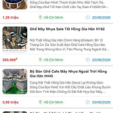
Sống Của Bạn Nhé! Thanh Xuân Như Một Tách Trà.
Ghế Đẹp Ghế Tốt Nên Chốt Liền Tay Sale #1350K/Ghế -
Tặng Kèm Đệm Xinh ------------------------------------------- Ghế
Papasan Thư Giãn - Chill...
1,35 triệu
Hồ Chí Minh
20/06/2026
Ghế Mây Nhựa Sale Tết Hồng Gia Hân H182
Nội Thất Hồng Gia Hân Chính Hãng &Ndash; Bh 12
Tháng Cơ Sở Sản Xuất Bàn Ghế Café Hồng Gia Hân
Một Trong Những Đơn Vị Tiên Phong Trong Ngành Sản
Xuất Bàn Ghế Cafe, Xưởng Sản Xuất Chúng Tôi Luôn
Hướng Đến Sản Phẩm Mang Thiết Kế Đơn Giản, Tinh
₫
350.000
Hồ Chí Minh
20/06/2026
Tế Và...
Bộ Bàn Ghế Cafe Mây Nhựa Ngoài Trời Hồng
Gia Hân H445
Cùng Nội Thất Hồng Gia Hân Decor Lại Không Gian
Sống Của Bạn Nhé! Với Kết Cấu Chất Liệu Khung Sườn
Sắt Sơn Tĩnh Điện Chống Gỉ Sắt Kết Hợp Sợi Mây
Nhựa Cao Cấp. Sản Phẩm Bàn Ghế Café Mây Nhựa
Hồng Gia Hân Được Đan Bởi Các Nghệ Nhân Lành
3,95 triệu
Hồ Chí Minh
20/06/2026
Nghề Có Kinh...