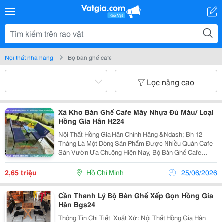
Nội thất nhà hàng
Bộ bàn ghế cafe
Lọc nâng cao
Xả Kho Bàn Ghế Cafe Mây Nhựa Đủ Màu/ Loại
Hồng Gia Hân H224
Nội Thất Hồng Gia Hân Chính Hãng &Ndash; Bh 12
Tháng Là Một Dòng Sản Phẩm Được Nhiều Quán Cafe
Sân Vườn Ưa Chuộng Hiện Nay, Bộ Bàn Ghế Cafe
Nhựa Giả Mây Có Màu Sắc Trang Nhã, Nhẹ Nhàng Có
Thể Phù Hợp Để Bố Trí Ở Nhiều Vị Trí Khác Nhau. Hơn
2,65 triệu
Hồ Chí Minh
25/06/2026
Nữa,...
Cần Thanh Lý Bộ Bàn Ghế Xếp Gọn Hồng Gia
Hân Bgs24
Thông Tin Chi Tiết: Xuất Xứ: Nội Thất Hồng Gia Hân