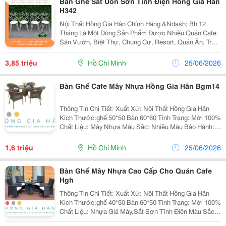
Bàn Ghế Sắt Uốn Sơn Tĩnh Điện Hồng Gia Hân
H342
Nội Thất Hồng Gia Hân Chính Hãng &Ndash; Bh 12
Tháng Là Một Dòng Sản Phẩm Được Nhiều Quán Cafe
Sân Vườn, Biệt Thự, Chung Cư, Resort, Quán Ăn, Trà
Sữa&Hellip; Ưa Chuộng Hiện Nay, Bộ Bàn Ghế Cafe
Sắt Sơn Tĩnh Điện Có Màu Sắc Trang Nhã, Nhẹ Nhàng
3,85 triệu
Hồ Chí Minh
25/06/2026
Có...
Bàn Ghế Cafe Mây Nhựa Hồng Gia Hân Bgm14
Thông Tin Chi Tiết: Xuất Xứ: Nội Thất Hồng Gia Hân
Kích Thước:ghế 50*50 Bàn 60*60 Tình Trạng: Mới 100%
Chất Liệu: Mây Nhựa Màu Sắc: Nhiều Màu Bảo Hành:
12 Tháng Đặc Biệt Chúng Tôi Nhận Gia Công Theo Mẫu
Của Khách Hàng. Freeship Với Đơ
1,6 triệu
Hồ Chí Minh
25/06/2026
Bàn Ghế Mây Nhựa Cao Cấp Cho Quán Cafe
Hgh
Thông Tin Chi Tiết: Xuất Xứ: Nội Thất Hồng Gia Hân
Kích Thước:ghế 40*50 Bàn 60*50 Tình Trạng: Mới 100%
Chất Liệu: Nhựa Giả Mây,Sắt Sơn Tĩnh Điện Màu Sắc:
Nhiều Màu Bảo Hành: 12 Tháng Đặc Biệt Chúng Tôi