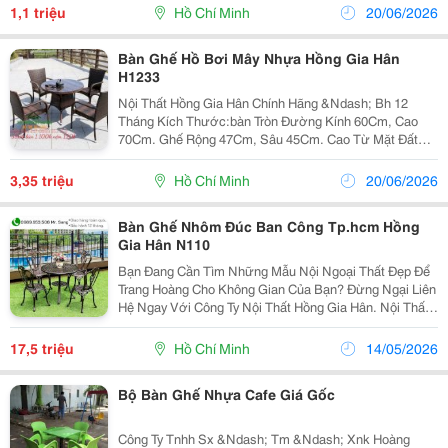
Nhận Gia Công Theo Mẫu Của Khách Hàng. ...
1,1 triệu
Hồ Chí Minh
20/06/2026
Bàn Ghế Hồ Bơi Mây Nhựa Hồng Gia Hân
H1233
Nội Thất Hồng Gia Hân Chính Hãng &Ndash; Bh 12
Tháng Kích Thước:bàn Tròn Đường Kính 60Cm, Cao
70Cm. Ghế Rộng 47Cm, Sâu 45Cm. Cao Từ Mặt Đất
Đến Mê Ngồi 45Cm, Chiều Cao Tổng 80Cm. Hàng Mới
100% Chưa Qua Sử Dụng, Bộ Ghế Mây Nhựa Cao Cấp
3,35 triệu
Hồ Chí Minh
20/06/2026
Thiết Kế...
Bàn Ghế Nhôm Đúc Ban Công Tp.hcm Hồng
Gia Hân N110
Bạn Đang Cần Tìm Những Mẫu Nội Ngoại Thất Đẹp Để
Trang Hoàng Cho Không Gian Của Bạn? Đừng Ngại Liên
Hệ Ngay Với Công Ty Nội Thất Hồng Gia Hân. Nội Thất
Nhôm Đúc Cao Phù Hợp Với Sân Vườn, Biệt Thự, Ban
Công, Resort ... Nhôm Đúc Cao Cấp, Họa Tiết
17,5 triệu
Hồ Chí Minh
14/05/2026
Bộ Bàn Ghế Nhựa Cafe Giá Gốc
Công Ty Tnhh Sx &Ndash; Tm &Ndash; Xnk Hoàng