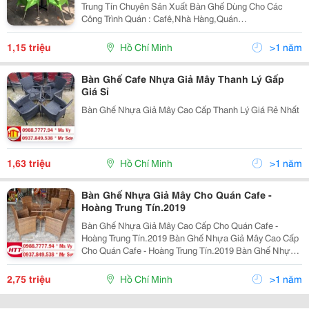
Trung Tín Chuyên Sản Xuất Bàn Ghế Dùng Cho Các
Công Trình Quán : Cafê,Nhà Hàng,Quán
Ăn,Bar,Resort&Hellip;Với Giá Cả Cạnh Tranh Của Nhà
Sản Xuất,Nhiều Mẫu Mã Đa Dạng,Bảo Hành 12
1,15 triệu
Hồ Chí Minh
>1 năm
Tháng,Vận Chuyển Mi
Bàn Ghế Cafe Nhựa Giả Mây Thanh Lý Gấp
Giá Sỉ
Bàn Ghế Nhựa Giả Mây Cao Cấp Thanh Lý Giá Rẻ Nhất
1,63 triệu
Hồ Chí Minh
>1 năm
Bàn Ghế Nhựa Giả Mây Cho Quán Cafe -
Hoàng Trung Tín.2019
Bàn Ghế Nhựa Giả Mây Cao Cấp Cho Quán Cafe -
Hoàng Trung Tín.2019 Bàn Ghế Nhựa Giả Mây Cao Cấp
Cho Quán Cafe - Hoàng Trung Tín.2019 Bàn Ghế Nhựa
Giả Mây Cao Cấp Cho Quán Cafe - Hoàng Trung
Tín.2019 Bàn Ghế Nhựa Giả Mây Cao Cấp Cho Quán
2,75 triệu
Hồ Chí Minh
>1 năm
Cafe