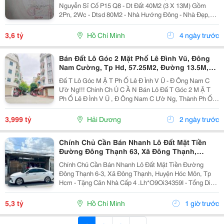
Nguyễn Sĩ Cố P15 Q8 - Dt Đất 40M2 (3 X 13M) Gồm
2Pn, 2Wc - Dtsd 80M2 - Nhà Hướng Đông - Nhà Đẹp,
Ngay Trung Tâm Hành Chính Q8, Trong Bán Kính Gần
Không Thiều Gì Cả - Tiện Gia Đình Ở -...
3,6 tỷ
Hồ Chí Minh
4 ngày trước
Bán Đất Lô Góc 2 Mặt Phố Lê Đình Vũ, Đông
Nam Cường, Tp Hd, 57.25M2, Đường 13.5M,
3.X Tỷ
Đấ T Lô Góc M Ặ T Ph Ố Lê Đ Ình V Ũ - Đ Ông Nam C
Ườ Ng!!! Chính Ch Ủ C Ầ N Bán Lô Đấ T Góc 2 M Ặ T
Ph Ố Lê Đ Ình V Ũ , Đ Ông Nam C Ườ Ng, Thành Ph Ố H
Ả I D Ươ Ng - Di Ệ N Tích 57.25M2, H Ướ Ng Tây, Tây B
Ắ C - M Ặ T Ti Ề N C Ự C R Ộ Ng -...
3,999 tỷ
Hải Dương
2 ngày trước
Chính Chủ Cần Bán Nhanh Lô Đất Mặt Tiền
Đường Đông Thạnh 63, Xã Đông Thạnh,
Huyện Hóc Môn, Tp Hcm
Chính Chủ Cần Bán Nhanh Lô Đất Mặt Tiền Đường
Đông Thạnh 6-3, Xã Đông Thạnh, Huyện Hóc Môn, Tp
Hcm - Tặng Căn Nhà Cấp 4 .Lh*O9Oi34359I - Tổng Diện
Tích Đất: 152.8M2. Full Thổ Cư - Tổng Diện Tích Nhà
Có Sẵn: 84,2M2 - Phù Hợp Cho Kinh Doanh Kho
5,3 tỷ
Hồ Chí Minh
1 giờ trước
Xưởng,...