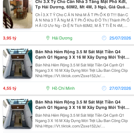
Chỉ 3.X Tỷ Cho Căn Nhà 3 Tầng Mặt Phố Kđt,
Tp Hải Dương, 60M2, Mt 4M, 3 Ngủ, Giá Quá
Tốt
Ch Ỉ 3.X T Ỷ Cho C Ă N Nhà M Ặ T Ph Ố K Đ T!!! Bán C
Ă N Nhà 3 T Ầ Ng M Ặ T Ph Ố Khu Đ Ô Th Ị Thành Ph Ố
H Ả I D Ươ Ng - Di Ệ N Tích 60M2, M Ặ T Ti Ề N 4M,
Vuông V Ắ N - Nhà Xây 3 T Ầ Ng, 3 Ng Ủ , V Ệ Sinh,
Phòng Th Ờ , Sân Ph Ơ I,&Hellip; -...
3,95 tỷ
Hải Dương
25/07/2026
Bán Nhà Hẻm Rộng 3.5 M Sát Mặt Tiền Q4
Cạnh Q1 Ngang 3 X 16 M Xây Dựng Mới Trệt
Lầu Ban Công
Bán Nhà Hẻm Rộng 3.5 M Sát Mặt Tiền Q4 Cạnh Q1
Ngang 3 X 16 M Xây Dựng Mới Trệt Lầu Ban Công Clip
Nhà Https://Vt.tiktok.com/Zsxe152Jx/
Https://Youtube.com/Shorts/Nfj2E8Fi2Mg?
Si=4Urczvysxmgssuns 3 Pn 3 Wc Đặt Biệt Tầng Trệt Có
4,55 tỷ
Hồ Chí Minh
27/07/2026
Pn Wc Riêng...
Bán Nhà Hẻm Rộng 3.5 M Sát Mặt Tiền Q4
Cạnh Q1 Ngang 3 X 16 M Xây Dựng Mới Trệt
Lầu Ban Công
Bán Nhà Hẻm Rộng 3.5 M Sát Mặt Tiền Q4 Cạnh Q1
Ngang 3 X 16 M Xây Dựng Mới Trệt Lầu Ban Công Clip
Nhà Https://Vt.tiktok.com/Zsxe152Jx/
Https://Youtube.com/Shorts/Nfj2E8Fi2Mg?