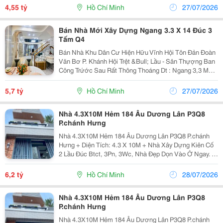
Si=4Urczvysxmgssuns 3 Pn 3 Wc Đặt Biệt Tầng Trệt Có
4,55 tỷ
Hồ Chí Minh
27/07/2026
Pn Wc Riêng...
Bán Nhà Mới Xây Dựng Ngang 3.3 X 14 Đúc 3
Tấm Q4
Bán Nhà Khu Dân Cư Hiện Hữu Vĩnh Hội Tôn Đản Đoàn
Văn Bơ P. Khánh Hội Trệt &Bull; Lầu - Sân Thựợng Ban
Công Trứớc Sau Rất Thông Thoáng Dt : Ngang 3,3 M
Dài 14 M ( Hoàn Công Đủ) Sổ Hồng :46 Diện Tích Sử
Dụng : 138 M2 Tặng Full Nội Thất ...
5,7 tỷ
Hồ Chí Minh
27/07/2026
Nhà 4.3X10M Hẻm 184 Âu Dương Lân P3Q8
P.chánh Hưng
Nhà 4.3X10M Hẻm 184 Âu Dương Lân P3Q8 P.chánh
Hưng + Diện Tích: 4.3 X 10M + Nhà Xây Dựng Kiên Cố
2 Lầu Đúc Btct, 3Pn, 3Wc, Nhà Đẹp Dọn Vào Ở Ngay. +
Hẻm Trước Nhà 3M, Thông Hẻm 154, Cách Mặt Tiền
100M. + Khu Dân Cư Hiện Hữu, An Ninh, Thích Hợp...
6,2 tỷ
Hồ Chí Minh
28/07/2026
Nhà 4.3X10M Hẻm 184 Âu Dương Lân P3Q8
P.chánh Hưng
Nhà 4.3X10M Hẻm 184 Âu Dương Lân P3Q8 P.chánh