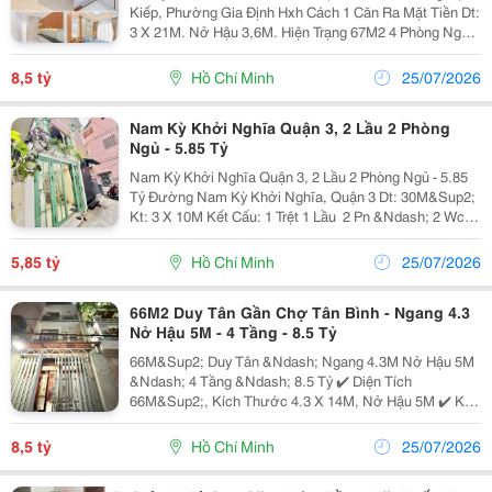
Kiếp, Phường Gia Định Hxh Cách 1 Căn Ra Mặt Tiền Dt:
3 X 21M. Nở Hậu 3,6M. Hiện Trạng 67M2 4 Phòng Ngủ (
Có Phòng Trệt) + 3Wc + Ban Công, Sân Trước, Sân Sau
Giá 8.5 Tỷ Thương Lượng Lh 0334147686...
8,5 tỷ
Hồ Chí Minh
25/07/2026
Nam Kỳ Khởi Nghĩa Quận 3, 2 Lầu 2 Phòng
Ngủ - 5.85 Tỷ
Nam Kỳ Khởi Nghĩa Quận 3, 2 Lầu 2 Phòng Ngủ - 5.85
Tỷ Đường Nam Kỳ Khởi Nghĩa, Quận 3 Dt: 30M&Sup2;
Kt: 3 X 10M Kết Cấu: 1 Trệt 1 Lầu ️ 2 Pn &Ndash; 2 Wc
Giá: 5.85 Tỷ Căn Nhà Nằm Ngay Khu Vực Giao Nam Kỳ
Khởi Nghĩa &Ndash; Võ Thị Sáu, Vị...
5,85 tỷ
Hồ Chí Minh
25/07/2026
66M2 Duy Tân Gần Chợ Tân Bình - Ngang 4.3
Nở Hậu 5M - 4 Tầng - 8.5 Tỷ
66M&Sup2; Duy Tân &Ndash; Ngang 4.3M Nở Hậu 5M
&Ndash; 4 Tầng &Ndash; 8.5 Tỷ ✔️ Diện Tích
66M&Sup2;, Kích Thước 4.3 X 14M, Nở Hậu 5M ✔️ Kết
Cấu 4 Tầng Bê Tông Cốt Thép, 4 Phòng Ngủ, 5 Phòng
Vệ Sinh ✔️ Có Sẵn Vị Trí Lắp Thang Máy ✔️ Hẻm Rộng...
8,5 tỷ
Hồ Chí Minh
25/07/2026