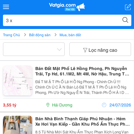
Trang Chủ
Bất động sản
Mua, bán đất
Lọc nâng cao
Bán Đất Mặt Phố Lê Hồng Phong, Ph Nguyễn
Trãi, Tp Hd, 61.1M2, Mt 4M, Nở Hậu, Trung Tâm
Tp, 3.X Tỷ
Đấ T M Ặ T Ph Ố Lê H Ồ Ng Phong - Chính Ch Ủ !!!
Chính Ch Ủ C Ầ N Bán Lô Đấ T M Ặ T Ph Ố Lê H Ồ Ng
Phong, Ph Ườ Ng Nguy Ễ N Trãi, Thành Ph Ố H Ả I D Ươ
Ng - Di Ệ N Tích 61.1M2, M Ặ T Ti Ề N 4M, N Ở H Ậ U -
H Ướ Ng Tây - V Ị Trí Trung Tâm...
3,55 tỷ
Hải Dương
24/07/2026
Bán Nhà Bình Thạnh Giáp Phú Nhuận - Hẻm
Xe Hơi Vạn Kiếp - Gần Khu Phố Ẩm Thực Phan
Xích Long
8.5 Tỷ Nhà Mới Sát Khu Ẩm Thực Phan Xích Long Vạn