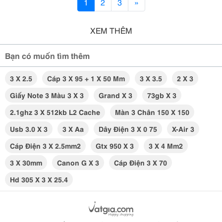
1
2
3
»
XEM THÊM
Bạn có muốn tìm thêm
3 X 2.5
Cáp 3 X 95 + 1 X 50 Mm
3 X 3.5
2 X 3
Giấy Note 3 Màu 3 X 3
Grand X 3
73gb X 3
2.1ghz 3 X 512kb L2 Cache
Màn 3 Chân 150 X 150
Usb 3.0 X 3
3 X Aa
Dây Điện 3 X 0 75
X-Air 3
Cáp Điện 3 X 2.5mm2
Gtx 950 X 3
3 X 4 Mm2
3 X 30mm
Canon G X 3
Cáp Điện 3 X 70
Hd 305 X 3 X 25.4