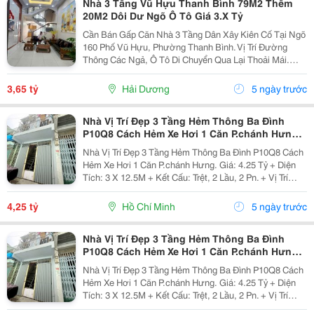
Nhà 3 Tầng Vũ Hựu Thanh Bình 79M2 Thêm
20M2 Dôi Dư Ngõ Ô Tô Giá 3.X Tỷ
Cần Bán Gấp Căn Nhà 3 Tầng Dân Xây Kiên Cố Tại Ngõ
160 Phố Vũ Hựu, Phường Thanh Bình. Vị Trí Đường
Thông Các Ngả, Ô Tô Di Chuyển Qua Lại Thoải Mái.
Thích Hợp Kết Hợp Vừa Ở Vừa Mở Spa, Cửa Hàng
Kinh Doanh Nhỏ Lẻ Hoặc Làm Văn Phòng. Thông Số
3,65 tỷ
Hải Dương
5 ngày trước
&Amp;...
Nhà Vị Trí Đẹp 3 Tầng Hẻm Thông Ba Đình
P10Q8 Cách Hẻm Xe Hơi 1 Căn P.chánh Hưng.
Giá: 4.25 Tỷ
Nhà Vị Trí Đẹp 3 Tầng Hẻm Thông Ba Đình P10Q8 Cách
Hẻm Xe Hơi 1 Căn P.chánh Hưng. Giá: 4.25 Tỷ + Diện
Tích: 3 X 12.5M + Kết Cấu: Trệt, 2 Lầu, 2 Pn. + Vị Trí
Đẹp, Cách Hẻm Xe Hơi Chỉ 1 Căn Nhà, Cách Mặt Tiền
Ba Đình 50M Thông Hưng Phú. Gần Cầu Chà...
4,25 tỷ
Hồ Chí Minh
5 ngày trước
Nhà Vị Trí Đẹp 3 Tầng Hẻm Thông Ba Đình
P10Q8 Cách Hẻm Xe Hơi 1 Căn P.chánh Hưng.
Giá: 4.25 Tỷ
Nhà Vị Trí Đẹp 3 Tầng Hẻm Thông Ba Đình P10Q8 Cách
Hẻm Xe Hơi 1 Căn P.chánh Hưng. Giá: 4.25 Tỷ + Diện
Tích: 3 X 12.5M + Kết Cấu: Trệt, 2 Lầu, 2 Pn. + Vị Trí
Đẹp, Cách Hẻm Xe Hơi Chỉ 1 Căn Nhà, Cách Mặt Tiền