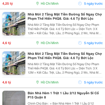
Ba Đình 50M Thông Hưng Phú. Gần Cầu Chà...
4,25 tỷ
Hồ Chí Minh
5 ngày trước
Nhà Mới 2 Tầng Mặt Tiền Đường Số Ngay Chợ
Phạm Thế Hiển P4Q8. Giá: 4.6 Tỷ Bớt Lộc
Nhà Mới 2 Tầng Mặt Tiền Đường Số Ngay Chợ Phạm
Thế Hiển P4Q8. Giá: 4.6 Tỷ Bớt Lộc + Diện Tích: 3 X
12M + Kết Cấu: Trệt, Lầu, 2 Phòng Ngủ, 2 Wc, Nhà Mới
Vào Ở Ngay. + Vị Trí: Mặt Tiền Đường 12M, Cách Chợ
Phạm Thế Hiển 100M, Gần Trường Lương Văn...
4,6 tỷ
Hồ Chí Minh
5 ngày trước
Nhà Mới 2 Tầng Mặt Tiền Đường Số Ngay Chợ
Phạm Thế Hiển P4Q8. Giá: 4.6 Tỷ Bớt Lộc
Nhà Mới 2 Tầng Mặt Tiền Đường Số Ngay Chợ Phạm
Thế Hiển P4Q8. Giá: 4.6 Tỷ Bớt Lộc + Diện Tích: 3 X
12M + Kết Cấu: Trệt, Lầu, 2 Phòng Ngủ, 2 Wc, Nhà Mới
Vào Ở Ngay. + Vị Trí: Mặt Tiền Đường 12M, Cách Chợ
Phạm Thế Hiển 100M, Gần Trường Lương Văn...
4,6 tỷ
Hồ Chí Minh
5 ngày trước
Bán Nhà Hẻm 1 Trệt 1 Lầu 2/12 Nguyễn Sĩ Cố
P15 Quận 8
Chính Chủ Bán : + Bán Nhà Hẻm 1 Trệt 1 Lầu 2/12