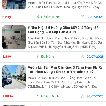
Hưng + Diện Tích: 4.3 X 10M + Nhà Xây Dựng Kiên Cố
2 Lầu Đúc Btct, 3Pn, 3Wc, Nhà Đẹp Dọn Vào Ở Ngay. +
Hẻm Trước Nhà 3M, Thông Hẻm 154, Cách Mặt Tiền
100M. + Khu Dân Cư Hiện Hữu, An Ninh, Thích Hợp...
6,2 tỷ
Hồ Chí Minh
28/07/2026
# Nhà Kiệt 3M Hoàng Diệu 85M2, 2 Tầng, 3Pn,
Sân Rộng, Giá Sập Sàn 3.X Tỷ
Nhà Kiệt 3M Hoàng Diệu 85M2, 2 Tầng, 3Pn, Sân Rộng,
Giá Sập Sàn 3.X Tỷ + Bán Nhà Kiệt 3M Hoàng Diệu Gần
Nguyễn Văn Linh, Nguyễn Hoàng&Hellip;Kiệt Rộng
Thoáng Dễ Đi + Dt 85M2, Ngang 7M, 2 Tầng Cứng Cáp,
3Pn 3Wc, Sân Xe, P Thờ, Sân Phơi, Ban Công...
3,8 tỷ
Đà Nẵng
29/07/2026
Vườn Lài Tân Phú Căn Góc 3 Tầng Hẻm 8M Xe
Tải Trành Dòng Tiền 35 Tr/Th Nhỉnh 8 Tỷ
Vườn Lài Tân Phú Căn Góc 3 Tầng Hẻm 8M Xe Tải
Trành Dòng Tiền 35 Tr/Th Nhỉnh 8 Tỷ Diện Tích:
75M&Sup2; (4.3 X 18M) &Ndash; Sổ Vuông A4 Đẹp.
Kết Cấu: 1 Trệt 2 Lầu Btct, Nhà Còn Mới, Vào Ở Ngay.
Hẻm 8M Thông, 2 Xe Tải Tránh Nhau, Ô Tô Đậu Trước...
8,99 tỷ
Hồ Chí Minh
30/07/2026