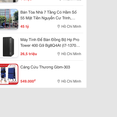
Bán Tòa Nhà 7 Tầng Có Hầm Số
55 Mặt Tiền Nguyễn Cư Trinh,
Quận 1 - Vị Trí Kinh Doanh Đỉnh -
45 tỷ
Hồ Chí Minh
Khẳng Định Vị Thế Đẳng Cấp -
Ngay
Máy Tính Để Bàn Đồng Bộ Hp Pro
Tower 400 G9 Bg8Q4At (I7-13700 |
16Gb | 512Gb Ssd | Intel Uhd 770 |
26,5 triệu
Hồ Chí Minh
Windows 11 Home)
Cáng Cứu Thương Gbm-303
₫
549.000
Hồ Chí Minh