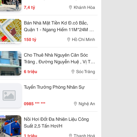
Kinh Doanh Đẹp, Giá 7,4 Tỷ
7,4 tỷ
Khánh Hòa
Bán Nhà Mặt Tiền Kd Đ.cô Bắc,
Quận 1 - Ngang Hiếm 11M*24M -
Đất Full Thổ Cư - Vị Trí Phù Hợp
150 tỷ
Hồ Chí Minh
Xây Cao Ốc Văn Phòng, Khách
Sạn, Kinh Doanh
Cho Thuê Nhà Nguyên Căn Sóc
Trăng , Đường Nguyễn Huệ , Vị Trí
Đẹp
6 triệu
Sóc Trăng
Tuyển Trưởng Phòng Nhân Sự
0985 *** ***
Nghệ An
Nồi Hơi Đốt Đa Nhiên Liệu Công
Suất 2,5 Tấn Hơi/H
1 triệu
Thanh Hoá