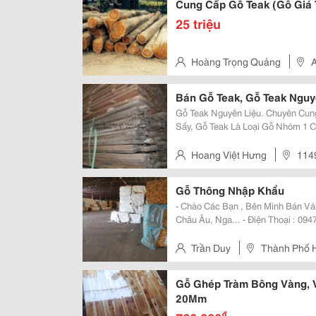
Cung Cấp Gỗ Teak (Gỗ Giá 
25 triệu
Hoàng Trọng Quảng
A
Chánh, Hồ Chí Minh, Việt Nam
Bán Gỗ Teak, Gỗ Teak Nguy
Gỗ Teak Nguyên Liệu. Chuyên Cung Cấp Gỗ Teak Nguyên Liêu, Gỗ Teak Xẻ
Sấy, Gỗ Teak Là Loại Gỗ Nhóm 1 C
Thất, Gỗ Ổn Định Không Co Ngót Và Kháng
Gốc N
Hoang Việt Hưng
1149
Vấp - Tp Hcm
Gỗ Thông Nhập Khẩu
- Chào Các Bạn , Bên Mình Bán V
Châu Âu, Nga... - Điện Thoại : 0947887750 - Duy (Tpchm) - Gỗ Thông Được
Nhập Khẩu Trực Tiếp Từ Nước Ngo
Tranh Nha Các Bạn - Gỗ Mùa Rất..
Trần Duy
Thành Phố H
Gỗ Ghép Tràm Bông Vàng, 
20Mm
₫