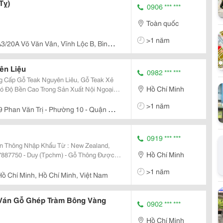
Tỵ)
0906 *** ***
Toàn quốc
>1 năm
3/20A Võ Văn Vân, Vĩnh Lộc B, Bình
ên Liệu
0982 *** ***
Hồ Chí Minh
ó Độ Bền Cao Trong Sản Xuất Nội Ngoại
 Được Mối Mọt. Qc &Amp; Nguồn
>1 năm
 Phan Văn Trị - Phường 10 - Quận Gò
0919 *** ***
án Thông Nhập Khẩu Từ : New Zealand,
Hồ Chí Minh
ài Nha Các Bạn, Nên Giá Cả Rất Là Cạnh
>1 năm
.
ồ Chí Minh, Hồ Chí Minh, Việt Nam
Ván Gỗ Ghép Tràm Bông Vàng
0902 *** ***
Hồ Chí Minh