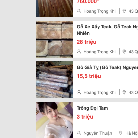
760.000
Hoàng Trọng Khi
43 Q
Phú
Gỗ Xẻ Xấy Teak, Gỗ Teak N
Nhiên
28 triệu
Hoàng Trọng Khi
43 Q
Phú
Gỗ Giả Tỵ (Gỗ Teak) Nguyen
15,5 triệu
Hoàng Trọng Khi
43 Q
Phú
Trống Đọi Tam
3 triệu
Nguyễn Thuận
Hà Nộ