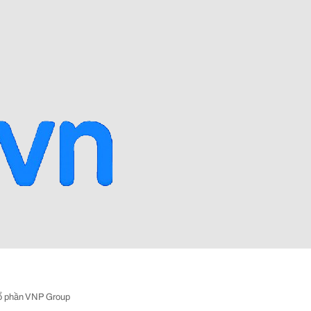
ổ phần VNP Group