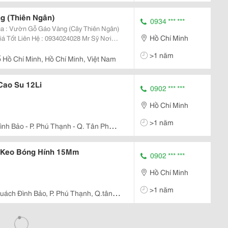
g (Thiên Ngân)
0934 *** ***
 Ngân)
Hồ Chí Minh
>1 năm
 Hồ Chí Minh, Hồ Chí Minh, Việt Nam
Cao Su 12Li
0902 *** ***
Hồ Chí Minh
>1 năm
nh Bảo - P. Phú Thạnh - Q. Tân Phú -
 Keo Bóng Hính 15Mm
0902 *** ***
Hồ Chí Minh
>1 năm
uách Đình Bảo, P. Phú Thạnh, Q.tân