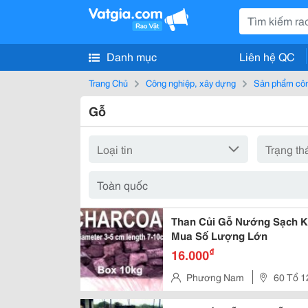
Danh mục
Liên hệ QC
Trang Chủ
Công nghiệp, xây dựng
Sản phẩm côn
Gỗ
Than Củi Gỗ Nướng Sạch Kh
Mua Số Lượng Lớn
₫
16.000
Phương Nam
60 Tổ 1
Biên Tp Hà Nội