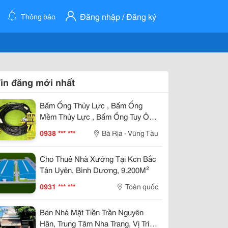
Đăng nhập / Đăng ký
Thông báo
in đăng mới nhất
Bấm Ống Thủy Lực , Bấm Ống
Mềm Thủy Lực , Bấm Ống Tuy Ô
Thủy Lực , Bấm Ống Thủy Lực Bọc
0938 *** ***
Bà Rịa - Vũng Tàu
Lưới , Bấm Ống Thủy Lực Koman ,
Bấm Ống Thủy Lực Italy , Bấm Ống
Cho Thuê Nhà Xưởng Tại Kcn Bắc
Thủy Lực 1Sn , Bấm Ống Thủy Lực
Tân Uyên, Bình Dương, 9.200M²
2Sn , Bấm Ống Thủy Lực 4Sn
0931 *** ***
Toàn quốc
Bán Nhà Mặt Tiền Trần Nguyên
Hãn, Trung Tâm Nha Trang, Vị Trí