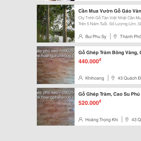
Cần Mua Vườn Gỗ Gáo Vàn
Cty Tnhh Gỗ Tân Việt Nhật Cần Mua : Vườn Gỗ Gáo Vàng (Cây Thiên
Trên 5 Năm Tuổi. Số Lượng Lớn, Giá Tốt Liên Hệ : 0934024028 Mr Sỹ Nơi
Đăng : Tphcm
Bui Phu Sy
Thành Phố
Gỗ Ghép Tràm Bông Vàng, 
₫
440.000
Khihoang
43 Quách Đì
Tp Hcm
Gỗ Ghép Tràm, Cao Su Phủ
₫
520.000
Hoàng Trọng Khi
43 Q
Phú