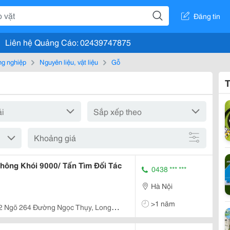
Đăng tin
Liên hệ Quảng Cáo: 02439747875
g nghiệp
Nguyên liệu, vật liệu
Gỗ
T
Khoảng giá
ông Khói 9000/ Tấn Tìm Đối Tác
0438 *** ***
Hà Nội
>1 năm
2 Ngõ 264 Đường Ngọc Thụy, Long