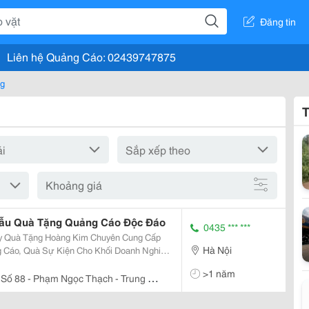
Đăng tin
Liên hệ Quảng Cáo: 02439747875
ng
T
Khoảng giá
ẫu Quà Tặng Quảng Cáo Độc Đáo
0435 *** ***
Hà Nội
 Cáo, Quà Sự Kiện Cho Khối Doanh Nghiệp,
e
>1 năm
Số 88 - Phạm Ngọc Thạch - Trung Tự