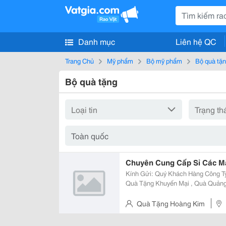
Danh mục
Liên hệ QC
Trang Chủ
Mỹ phẩm
Bộ mỹ phẩm
Bộ quà tặ
Bộ quà tặng
Chuyên Cung Cấp Sỉ Các M
Kính Gửi: Quý Khách Hàng Công Ty Quà Tặng Hoàng Kim Chuyên Cung Cấp
Quà Tặng Khuyến Mại , Quà Quảng
Các Sản Phẩm Của Công Ty Gồm : - Sản Phẩm It : Usb, Usb Hub, Mous
&Hellip; - Huy Hiệu, Phù Hiệu,
Quà Tặng Hoàng Kim
- Đống Đa- Hà Nội