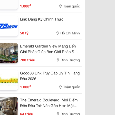
100%
₫
1.000
Toàn quốc
Link Đăng Ký Chính Thức
50 tỷ
Hồ Chí Minh
Emerald Garden View Mang Đến
Giải Pháp Giúp Bạn Giải Pháp Sở
Hửu Chỉ 7Tr/Tháng
700 triệu
Bình Dương
Good88 Link Truy Cập Uy Tín Hàng
Đầu 2026
₫
1.000
Toàn quốc
The Emerald Boulevard, Mọi Điểm
Đến Đều Trở Nên Gần Hơn Mặt
Tiền Quốc Lộ 13
64 triệu
Bình Dương