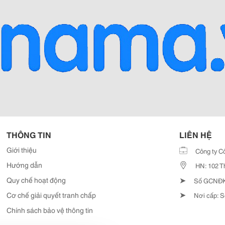
THÔNG TIN
LIÊN HỆ
Giới thiệu
Công ty C
Hướng dẫn
HN: 102 T
➤
Quy chế hoạt động
Số GCNĐKD
➤
Cơ chế giải quyết tranh chấp
Nơi cấp: S
Chính sách bảo vệ thông tin