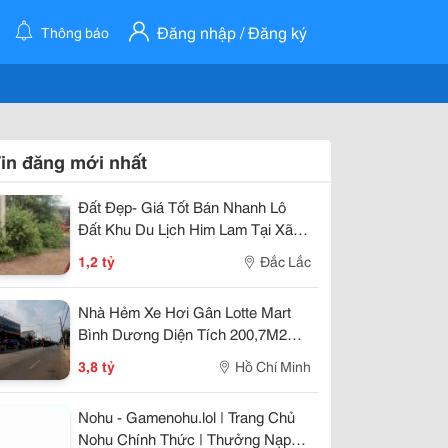
Đăng nhập / Đăng ký
Thông báo
in đăng mới nhất
Đất Đẹp- Giá Tốt Bán Nhanh Lô
Đất Khu Du Lịch Him Lam Tại Xã
Cư Suê, Huyện Cư M''gar, Đắk Lắk
1,2 tỷ
Đắc Lắc
Nhà Hẻm Xe Hơi Gân Lotte Mart
Bình Dương Diện Tích 200,7M2
Giá 3Ty800
3,8 tỷ
Hồ Chí Minh
Nohu - Gamenohu.lol | Trang Chủ
Nohu Chính Thức | Thưởng Nạp