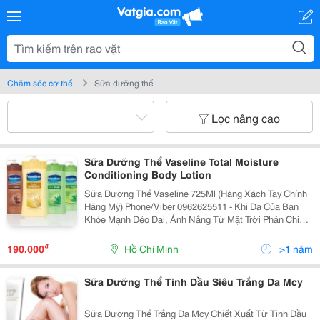
Chăm sóc cơ thể
Sữa dưỡng thể
Lọc nâng cao
Sữa Dưỡng Thể Vaseline Total Moisture
Conditioning Body Lotion
Sữa Dưỡng Thể Vaseline 725Ml (Hàng Xách Tay Chính
Hãng Mỹ) Phone/Viber 0962625511 - Khi Da Của Bạn
Khỏe Mạnh Dẻo Dai, Ánh Nắng Từ Mặt Trời Phản Chiếu
Cũng Không Thể Tác Động Được. - Tuy Nhiên Nếu Như
Da Bạn Bị Khô, Màu Sắc Da Không
₫
190.000
Hồ Chí Minh
>1 năm
Sữa Dưỡng Thể Tinh Dầu Siêu Trắng Da Mcy
Sữa Dưỡng Thể Trắng Da Mcy Chiết Xuất Từ Tinh Dầu