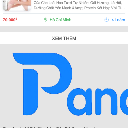
Của Các Loài Hoa Tươi Tự Nhiên: Oải Hương, Lô Hội,
Dưỡng Chất Yến Mạch &Amp; Protein Kết Hợp Với Tinh
Chất Sữa Dê Úc Giàu Chất Dinh Dưỡng, Có Tác Dụng
Diệt Khuẩn Kháng Viêm, Ngăn Chặn Lão Hóa &Amp; Tẩ
₫
70.000
Hồ Chí Minh
>1 năm
XEM THÊM