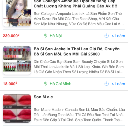
Son Collagen Ampoule Lipstick Đẳng Cấp
Chất Lượng Không Phải Quảng Cáo Ak !!!!
Son Collagen Ampoule Lipstick Là Sản Phẩm Son Thỏi
Vừa Được Ra Mắt Của The Face Shop, Với Kết Cấu
Son Mịn Như Nhung, Vừa Có Độ Bám Màu Cao Lại Vừa
Dưỡng Cho Đôi Môi Của Bạn Không Bị Khô Khi Sử
Dụng, Hứa Hẹn Sẽ Làm Cho Các Tín Đồ Son Môi Cực Kì
₫
239.000
Hà Nội
>1 năm
Hài Lò
Bỏ Sỉ Son Jackelin Thái Lan Giá Rẻ, Chuyên
Bỏ Sỉ Son Môi, Son Môi Giá 25000
Xin Chào Các Bạn Sam Sam Beauty Chuyên Sỉ Lẻ Son
Môi Thái Lan Jackelin Và 1 Số Loại Khác. Giá Bên Sam
Là Giá Gốc Nhập Theo Số Lượng Nhiều Để Bỏ Sỉ Lại
Nên Các Bạn Yên Tâm Nhé. Giá Son Jackelin(Son Gió
Và Son Lì) Bán Lẻ Là: 80K. Mua Sỉ Vui Lò
₫
18.000
Hồ Chí Minh
>1 năm
Son M.a.c
Son M.a.c Made In Canada Son Lì, Màu Sắc Chuẩn. Lâu
Trôi. Lên Đúng Tone Màu. Tất Cả Đều Bao Test Tại Nhà.
Fake Đền Gấp 3 Tại Chỗ. Ship Toàn Quốc. Thanh Toán
Cod Call Oe Sms: 0904.999.042 Yến