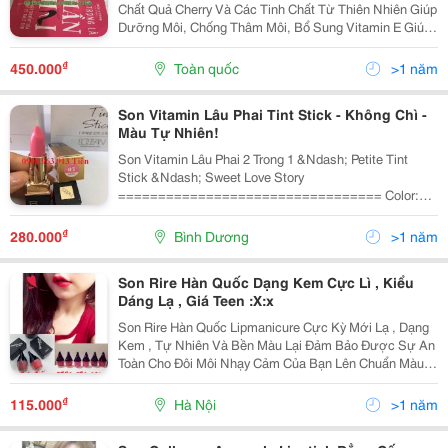
Chất Quả Cherry Và Các Tinh Chất Từ Thiên Nhiên Giúp
Dưỡng Môi, Chống Thâm Môi, Bổ Sung Vitamin E Giúp
Đôi Môi Bạn Luôn Mềm Mại, Tươi Tắn, Son Có Độ Bám
Màu Tốt, Lâu Phai, Màu Sắc Đẹp, Chuẩn Đêm Lại...
₫
450.000
Toàn quốc
>1 năm
Son Vitamin Lâu Phai Tint Stick - Không Chì -
Màu Tự Nhiên!
Son Vitamin Lâu Phai 2 Trong 1 &Ndash; Petite Tint
Stick &Ndash; Sweet Love Story
================================= Color:
1.Red 2.Pink 3.Orange 4.Neon Pink 5.Seoul Pink 6.Vivid
Orange 7.Hot Pink 8.Deep Coral 9.Vampire Red
₫
280.000
Bình Dương
>1 năm
10.Seoul Orange. Với Công N
Son Rire Hàn Quốc Dạng Kem Cực Lì , Kiểu
Dáng Lạ , Giá Teen :X:x
Son Rire Hàn Quốc Lipmanicure Cực Kỳ Mới Lạ , Dạng
Kem , Tự Nhiên Và Bền Màu Lại Đảm Bảo Được Sự An
Toàn Cho Đôi Môi Nhạy Cảm Của Bạn Lên Chuẩn Màu
Tự Nhiên Không Làm Khô Môi Bền Màu Dưỡng Ẩm Tự
Nhiên Thiết Kế Nhỏ Gọn Xinh Đẹp Các Bạn Nhanh Tay
₫
115.000
Hà Nội
>1 năm
Đặt H