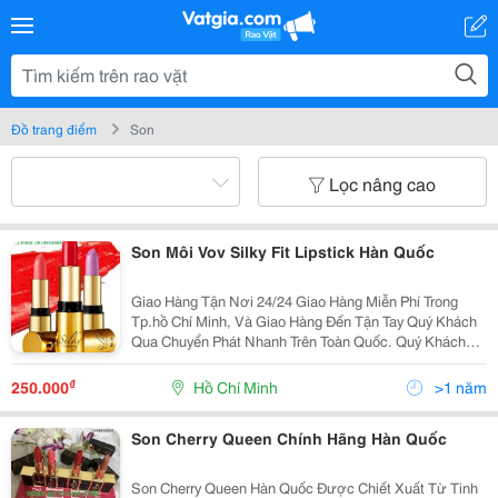
Đồ trang điểm
Son
Lọc nâng cao
Son Môi Vov Silky Fit Lipstick Hàn Quốc
Giao Hàng Tận Nơi 24/24 Giao Hàng Miễn Phí Trong
Tp.hồ Chí Minh, Và Giao Hàng Đến Tận Tay Quý Khách
Qua Chuyển Phát Nhanh Trên Toàn Quốc. Quý Khách
Vui Lòng Liên Hệ Để Được Tư Vấn Và Báo Giá Tốt
Nhất! Xin Chân Thành Cảm Ơn! ...........
₫
250.000
Hồ Chí Minh
>1 năm
Son Cherry Queen Chính Hãng Hàn Quốc
Son Cherry Queen Hàn Quốc Được Chiết Xuất Từ Tinh