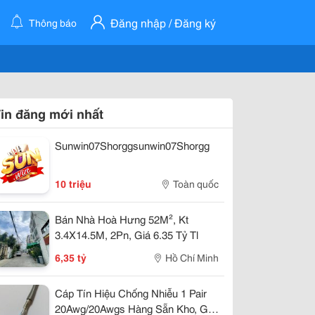
Đăng nhập / Đăng ký
Thông báo
in đăng mới nhất
Sunwin07Shorggsunwin07Shorgg
10 triệu
Toàn quốc
Bán Nhà Hoà Hưng 52M², Kt
3.4X14.5M, 2Pn, Giá 6.35 Tỷ Tl
6,35 tỷ
Hồ Chí Minh
Cáp Tín Hiệu Chống Nhiễu 1 Pair
20Awg/20Awgs Hàng Sẵn Kho, Giá