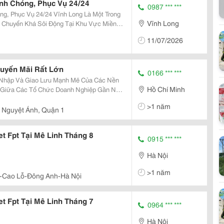
anh Chóng, Phục Vụ 24/24
0987 *** ***
/24 Vĩnh Long Là Một Trong
Vĩnh Long
 Chuyển Khá Sôi Động Tại Khu Vực Miền
huận Tiện Giữa Các Tỉnh Như Cần Thơ, Đồng
11/07/2026
huyến Mãi Rất Lớn
0166 *** ***
Hồ Chí Minh
h Giữa Các Tổ Chức Doanh Nghiệp Gần Như
nternet Kết Nối Phạm Vi Khu Vực Cũng
>1 năm
ệ Ứng
 Nguyệt Ánh, Quận 1
t Fpt Tại Mê Linh Tháng 8
0915 *** ***
Hà Nội
>1 năm
-Cao Lỗ-Đông Anh-Hà Nội
t Fpt Tại Mê Linh Tháng 7
0964 *** ***
Hà Nội