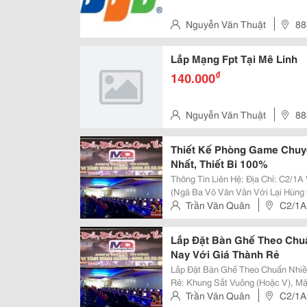
Nguyễn Văn Thuật
88
Lắp Mạng Fpt Tại Mê Linh
₫
140.000
Nguyễn Văn Thuật
88
Thiết Kế Phòng Game Chuyê
Nhất, Thiết Bi 100%
Thông Tin Liên Hệ: Địa Chỉ: C2/1A Võ Văn Vân, Ấp 3, Vĩnh Lộc, Bình Chánh.
(Ngã Ba Võ Văn Vân Với Lại Hùng Cường) Hotline: 0986.936
Email: Minhquantq@Gmail.com Website: Www.vitinhminhquan.net Facebook:
Trần Văn Quân
C2/1A 
Www.facebook.c
Huyện Bình Chánh
Lắp Đặt Bàn Ghế Theo Chu
Nay Với Giá Thành Rẻ
Lắp Đặt Bàn Ghế Theo Chuẩn Nhiề
Rẻ: Khung Sắt Vuông (Hoặc V), M
Khung Che Case Tránh &Quot; Trộ
Trần Văn Quân
C2/1A 