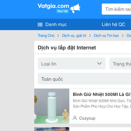
Danh mục
Liên hệ QC
Trang Chủ
Dịch vụ, giải trí
Dịch vụ Tin học
Dị
Dịch vụ lắp đặt Internet
Bình Giữ Nhiệt 500Ml Là G
Bình Giữ Nhiệt 500Ml Nhỏ Gọn, Ti
Sản Phẩm Phù Hợp Cho Học Tập, 
Hằng Ngày. Cùng Khám Phá Những
500Ml Trong Bà
Cozycup