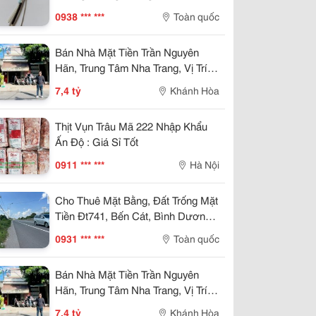
Tốt Đà Nẵng, Huế
0938 *** ***
Toàn quốc
Bán Nhà Mặt Tiền Trần Nguyên
Hãn, Trung Tâm Nha Trang, Vị Trí
Kinh Doanh Đẹp, Giá 7,4 Tỷ
7,4 tỷ
Khánh Hòa
Thịt Vụn Trâu Mã 222 Nhập Khẩu
Ấn Độ : Giá Sỉ Tốt
0911 *** ***
Hà Nội
Cho Thuê Mặt Bằng, Đất Trống Mặt
Tiền Đt741, Bến Cát, Bình Dương,
8.500M²
0931 *** ***
Toàn quốc
Bán Nhà Mặt Tiền Trần Nguyên
Hãn, Trung Tâm Nha Trang, Vị Trí
Kinh Doanh Đẹp, Giá 7,4 Tỷ
7,4 tỷ
Khánh Hòa