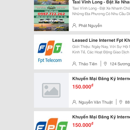
Taxi Vĩnh Long - Đặt Xe Nh
Taxi Vĩnh Long - Đặt Xe Nhanh Chóng, Phục Vụ 24
Những Địa Phương Có Nhu Cầu Di
Tây Nam Bộ. Với Vị Trí Kết Nối T
Tháp, Trà Vinh, Bến Tre, Tiền...
Phát Nguyễn
Leased Line Internet Fpt K
Giới Thiệu: Ngày Nay, Với Sự Hội Nhập Và Giao Lưu Mạnh Mẽ Của Các Nền
Kinh Tế, Các Hoạt Động Giao Dịc
Được Tận Dụng Tối Đa Qua Mạng I
Như Toàn Cầu. Nhờ Đó Công Ngh
Thảo Tiên
124 Sương
Khuyến Mại Đăng Ký Interne
₫
150.000
Nguyễn Văn Thuật
88
Khuyến Mại Đăng Ký Interne
₫
150.000