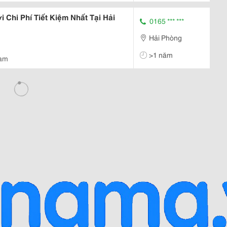
p Tối Ưu, Tiết
i Chi Phí Tiết Kiệm Nhất Tại Hải
0165 *** ***
Hải Phòng
>1 năm
Nam