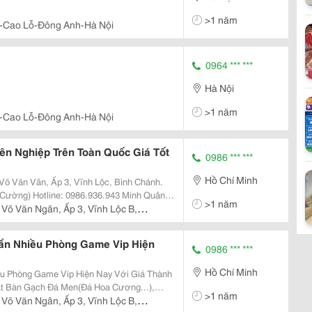
>1 năm
-Cao Lỗ-Đông Anh-Hà Nội
0964 *** ***
Hà Nội
>1 năm
-Cao Lỗ-Đông Anh-Hà Nội
n Nghiệp Trên Toàn Quốc Giá Tốt
0986 *** ***
Hồ Chí Minh
.943 Minh Quân
>1 năm
Võ Văn Ngân, Ấp 3, Vĩnh Lộc B,
ẩn Nhiều Phòng Game Vip Hiện
0986 *** ***
Hồ Chí Minh
u Phòng Game Vip Hiện Nay Với Giá Thành
ặt Bàn Gạch Đá Men(Đá Hoa Cương...),
>1 năm
m &Quot;. Lắp Đặt Hệ Thống Mạng, Camera,
Võ Văn Ngân, Ấp 3, Vĩnh Lộc B,