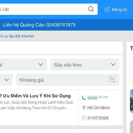
Đăng tin
Liên hệ Quảng Cáo: 02439747875
ch vụ lắp đặt Internet
T
Khoảng giá
ì? Ưu Điểm Và Lưu Ý Khi Sử Dụng
0938 *** ***
ện Lợi, Giúp Giữ Nóng Hoặc Lạnh Hiệu Quả.
Hồ Chí Minh
Làm Việc Và Mang Theo Khi Di Chuyển
 Ưu Điểm Nổi Bật Của Bình Giữ Nhiệt
31/07/2026
i Viết Dưới Đây. 1. Giới...