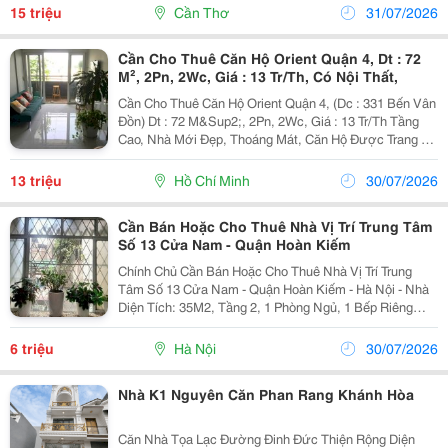
Trải Trong 24 Tháng. ✔ 12 Tháng Đầu Từ...
15 triệu
Cần Thơ
31/07/2026
Cần Cho Thuê Căn Hộ Orient Quận 4, Dt : 72
M², 2Pn, 2Wc, Giá : 13 Tr/Th, Có Nội Thất,
Cần Cho Thuê Căn Hộ Orient Quận 4, (Dc : 331 Bến Vân
Đồn) Dt : 72 M&Sup2;, 2Pn, 2Wc, Giá : 13 Tr/Th Tầng
Cao, Nhà Mới Đẹp, Thoáng Mát, Căn Hộ Được Trang Bị
Đầy Đủ Có Nội Thất,
13 triệu
Hồ Chí Minh
30/07/2026
Cần Bán Hoặc Cho Thuê Nhà Vị Trí Trung Tâm
Số 13 Cửa Nam - Quận Hoàn Kiếm
Chính Chủ Cần Bán Hoặc Cho Thuê Nhà Vị Trí Trung
Tâm Số 13 Cửa Nam - Quận Hoàn Kiếm - Hà Nội - Nhà
Diện Tích: 35M2, Tầng 2, 1 Phòng Ngủ, 1 Bếp Riêng
Biệt. - Tiện Nghi: Có Nóng Lạnh, Điều Hoà, Khép Kín,
Điện Nước, Đèn Điện Đầy Đủ. - Phố Đông...
6 triệu
Hà Nội
30/07/2026
Nhà K1 Nguyên Căn Phan Rang Khánh Hòa
Căn Nhà Tọa Lạc Đường Đinh Đức Thiện Rộng Diện