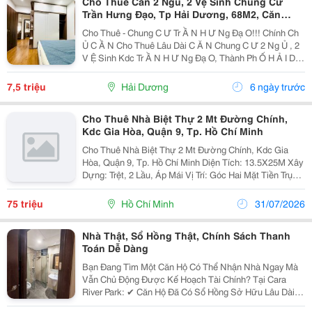
Cho Thuê Căn 2 Ngủ, 2 Vệ Sinh Chung Cư
Trần Hưng Đạo, Tp Hải Dương, 68M2, Căn
Góc, Giá Tốt
Cho Thuê - Chung C Ư Tr Ầ N H Ư Ng Đạ O!!! Chính Ch
Ủ C Ầ N Cho Thuê Lâu Dài C Ă N Chung C Ư 2 Ng Ủ , 2
V Ệ Sinh Kdc Tr Ầ N H Ư Ng Đạ O, Thành Ph Ố H Ả I D
Ươ Ng - Di Ệ N Tích ~68M2, C Ă N Góc - Thi Ế T K Ế 2
Ng Ủ , 2 V Ệ Sinh, View H Ồ B Ạ Ch...
7,5 triệu
Hải Dương
6 ngày trước
Cho Thuê Nhà Biệt Thự 2 Mt Đường Chính,
Kdc Gia Hòa, Quận 9, Tp. Hồ Chí Minh
Cho Thuê Nhà Biệt Thự 2 Mt Đường Chính, Kdc Gia
Hòa, Quận 9, Tp. Hồ Chí Minh Diện Tích: 13.5X25M Xây
Dựng: Trệt, 2 Lầu, Áp Mái Vị Trí: Góc Hai Mặt Tiền Trục
Đường Chính Thích Hợp Làm Công Ty, Cho Chuyên Gia
Để Ở, &Hellip;&Hellip;. Giá:...
75 triệu
Hồ Chí Minh
31/07/2026
Nhà Thật, Sổ Hồng Thật, Chính Sách Thanh
Toán Dễ Dàng
Bạn Đang Tìm Một Căn Hộ Có Thể Nhận Nhà Ngay Mà
Vẫn Chủ Động Được Kế Hoạch Tài Chính? Tại Cara
River Park: ✔ Căn Hộ Đã Có Sổ Hồng Sở Hữu Lâu Dài.
✔ Chỉ Thanh Toán 40% Nhận Nhà. ✔ 60% Còn Lại Dàn