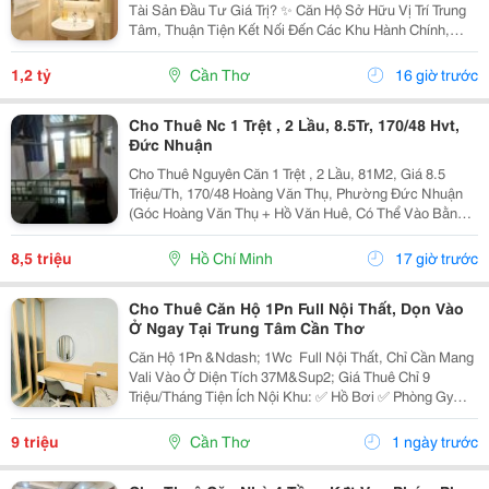
Tài Sản Đầu Tư Giá Trị? ✨ Căn Hộ Sở Hữu Vị Trí Trung
Tâm, Thuận Tiện Kết Nối Đến Các Khu Hành Chính,
Trường Học, Bệnh Viện, Trung Tâm Thương Mại Và Các
Tiện Ích Thiết Yếu. Điểm Nổi Bật: ...
1,2 tỷ
Cần Thơ
16 giờ trước
Cho Thuê Nc 1 Trệt , 2 Lầu, 8.5Tr, 170/48 Hvt,
Đức Nhuận
Cho Thuê Nguyên Căn 1 Trệt , 2 Lầu, 81M2, Giá 8.5
Triệu/Th, 170/48 Hoàng Văn Thụ, Phường Đức Nhuận
(Góc Hoàng Văn Thụ + Hồ Văn Huê, Có Thể Vào Bằng
Hẽm 44 Hồ Văn Huê) Nội Thất Đầy Đủ: 2 Máy Lạnh, 2
Máy Nước Nóng, 1 Bồn Tắm, Điện Nước Chính. Gần...
8,5 triệu
Hồ Chí Minh
17 giờ trước
Cho Thuê Căn Hộ 1Pn Full Nội Thất, Dọn Vào
Ở Ngay Tại Trung Tâm Cần Thơ
Căn Hộ 1Pn &Ndash; 1Wc ️ Full Nội Thất, Chỉ Cần Mang
Vali Vào Ở Diện Tích 37M&Sup2; Giá Thuê Chỉ 9
Triệu/Tháng Tiện Ích Nội Khu: ✅ Hồ Bơi ✅ Phòng Gym
✅ Công Viên Ven Sông ✅ Khu Vui Chơi Trẻ Em ✅ Bảo
Vệ 24/7, Thẻ Từ An Toàn ✅ Gần Siêu Thị, Trường
9 triệu
Cần Thơ
1 ngày trước
Học,...