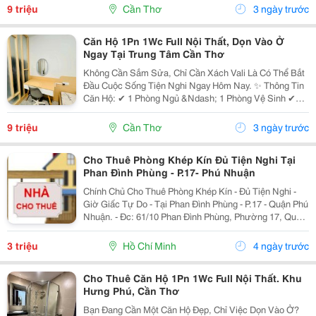
Máy Giặt, Bếp... ✔ Không Gian Sạch Đẹp,...
9 triệu
Cần Thơ
3 ngày trước
Căn Hộ 1Pn 1Wc Full Nội Thất, Dọn Vào Ở
Ngay Tại Trung Tâm Cần Thơ
Không Cần Sắm Sửa, Chỉ Cần Xách Vali Là Có Thể Bắt
Đầu Cuộc Sống Tiện Nghi Ngay Hôm Nay. ✨ Thông Tin
Căn Hộ: ✔ 1 Phòng Ngủ &Ndash; 1 Phòng Vệ Sinh ✔
Full Nội Thất: Sofa, Giường, Tủ, Máy Lạnh, Tủ Lạnh,
Máy Giặt, Bếp... ✔ Không Gian Sạch Đẹp,...
9 triệu
Cần Thơ
3 ngày trước
Cho Thuê Phòng Khép Kín Đủ Tiện Nghi Tại
Phan Đình Phùng - P.17- Phú Nhuận
Chính Chủ Cho Thuê Phòng Khép Kín - Đủ Tiện Nghi -
Giờ Giấc Tự Do - Tại Phan Đình Phùng - P.17 - Quận Phú
Nhuận. - Đc: 61/10 Phan Đình Phùng, Phường 17, Quận
Phú Nhuận, Tp.hcm Phòng Trên Lầu: - Diện Tích:
12M&Sup2;, Có Thêm Gác Lửng 1,2M X...
3 triệu
Hồ Chí Minh
4 ngày trước
Cho Thuê Căn Hộ 1Pn 1Wc Full Nội Thất. Khu
Hưng Phú, Cần Thơ
Bạn Đang Cần Một Căn Hộ Đẹp, Chỉ Việc Dọn Vào Ở?