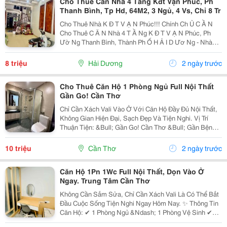
Cho Thuê Căn Nhà 4 Tầng Kđt Vạn Phúc, Ph
Thanh Bình, Tp Hd, 64M2, 3 Ngủ, 4 Vs, Chỉ 8 Tr
Cho Thuê Nhà K Đ T V Ạ N Phúc!!! Chính Ch Ủ C Ầ N
Cho Thuê C Ă N Nhà 4 T Ầ Ng K Đ T V Ạ N Phúc, Ph
Ườ Ng Thanh Bình, Thành Ph Ố H Ả I D Ươ Ng - Nhà
64M2, Xây 4 T Ầ Ng Bao G Ồ M 3 Phòng Ng Ủ , 4 V Ệ
Sinh, Phòng Khách, Phòng B Ế P, Sân Ph Ơ I -...
8 triệu
Hải Dương
2 ngày trước
Cho Thuê Căn Hộ 1 Phòng Ngủ Full Nội Thất
Gần Go! Cần Thơ
Chỉ Cần Xách Vali Vào Ở Với Căn Hộ Đầy Đủ Nội Thất,
Không Gian Hiện Đại, Sạch Đẹp Và Tiện Nghi. Vị Trí
Thuận Tiện: &Bull; Gần Go! Cần Thơ &Bull; Gần Bệnh
Viện, Trường Học, Khu Ăn Uống &Bull; Di Chuyển
Nhanh Đến Trung Tâm Thành Phố Tiện...
10 triệu
Cần Thơ
2 ngày trước
Căn Hộ 1Pn 1Wc Full Nội Thất, Dọn Vào Ở
Ngay. Trung Tâm Cần Thơ
Không Cần Sắm Sửa, Chỉ Cần Xách Vali Là Có Thể Bắt
Đầu Cuộc Sống Tiện Nghi Ngay Hôm Nay. ✨ Thông Tin
Căn Hộ: ✔ 1 Phòng Ngủ &Ndash; 1 Phòng Vệ Sinh ✔
Full Nội Thất: Sofa, Giường, Tủ, Máy Lạnh, Tủ Lạnh,