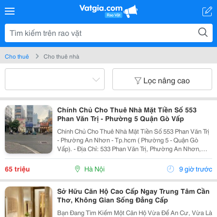
Cho thuê
Cho thuê nhà
Lọc nâng cao
Chính Chủ Cho Thuê Nhà Mặt Tiền Số 553
Phan Văn Trị - Phường 5 Quận Gò Vấp
Chính Chủ Cho Thuê Nhà Mặt Tiền Số 553 Phan Văn Trị
- Phường An Nhơn - Tp.hcm ( Phường 5 - Quận Gò
Vấp). - Địa Chỉ: 533 Phan Văn Trị, Phường An Nhơn,
Đường Phan Văn Trị, Phường 5, Quận Gò Vấp, Tp.hcm
- Nhà Diện Tích 4M X 25M X 5 Tầng. - Nhà...
65 triệu
Hà Nội
9 giờ trước
Sở Hữu Căn Hộ Cao Cấp Ngay Trung Tâm Cần
Thơ, Không Gian Sống Đẳng Cấp
Bạn Đang Tìm Kiếm Một Căn Hộ Vừa Để An Cư, Vừa Là