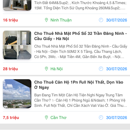
Tích Đất 64M&Sup2; , Kích Thước Khoảng 4,5 &Times;
15M. Tổng Diện Tích Sử Dụng Khoảng 260M&Sup2;.
Kết Cấu Gồm 1 Tầng Trệt, 3 Lầu Và 1 Sân Thượng
Rộng. Mỗi Phòng Đều Có Toilet Bên Trong Tiện Lợi...
16 triệu
Ninh Thuận
30/07/2026
Cho Thuê Nhà Mặt Phố Số 32 Trần Đăng Ninh -
Cầu Giấy - Hà Nội
Cho Thuê Nhà Mặt Phố Số 32 Trần Đăng Ninh - Cầu Giấy
- Hà Nội - Diện Tích 50M2 X 5 Tầng, Cầu Thang Lệch,
Có 5Pn, 3Wc. - Mặt Tiền 4M, Gần Bến Xe Buýt. - Nội
Thất: Có 3 Nóng Lạnh, 5 Điều Hòa. - Tiện Kinh Doanh,
Bán Hàng, Spa, Photo, Nhà Trọ,...
28 triệu
Hà Nội
30/07/2026
Cho Thuê Căn Hộ 1Pn Full Nội Thất, Dọn Vào
Ở Ngay
Bạn Đang Tìm Một Căn Hộ Tiện Nghi Ngay Trung Tâm
Cần Thơ? ✨ Căn Hộ 1 Phòng Ngủ &Ndash; 1 Phòng Vệ
Sinh. Full Nội Thất, Chỉ Cần Xách Vali Vào Ở. Giá Thuê:
7,5 Triệu/Tháng. Hợp Đồng Linh Hoạt Từ 6 Tháng Đến 1
Năm. Tiện Ích Dành Cho Cư...
7,5 triệu
Cần Thơ
30/07/2026