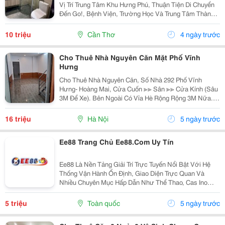
Vị Trí Trung Tâm Khu Hưng Phú, Thuận Tiện Di Chuyển
Đến Go!, Bệnh Viện, Trường Học Và Trung Tâm Thành
Phố. Tiện Ích Nội Khu: ✔ Hồ Bơi ✔ Phòng Gym ✔ Công
Viên ✔ Hầm Đỗ Xe ✔ Bảo Vệ 24/7...
10 triệu
Cần Thơ
4 ngày trước
Cho Thuê Nhà Nguyên Căn Mặt Phố Vĩnh
Hưng
Cho Thuê Nhà Nguyên Căn, Số Nhà 292 Phố Vĩnh
Hưng- Hoàng Mai, Cửa Cuốn ≫≫ Sân ≫≫ Cửa Kính (Sâu
3M Để Xe). Bên Ngoài Có Vỉa Hè Rộng Rộng 3M Nữa.
Mặt Bằng Sàn ~ 100M2 Vừa Ở Vừa Kinh Doanh. Nhà 2
Tầng. Mỗi Tầng 1 Nhà Vệ Sinh. Đã Có Đầy Đủ...
16 triệu
Hà Nội
5 ngày trước
Ee88 Trang Chủ Ee88.Com Uy Tín
Ee88 Là Nền Tảng Giải Trí Trực Tuyến Nổi Bật Với Hệ
Thống Vận Hành Ổn Định, Giao Diện Trực Quan Và
Nhiều Chuyên Mục Hấp Dẫn Như Thể Thao, Cas Ino
Trực Tuyến Cùng Các Trò Chơi Hiện Đại. Tốc Độ Xử Lý
Nhanh Và Trải Nghiệm Mượt Mà Trên Nhiều Thiết Bị...
5 triệu
Toàn quốc
5 ngày trước