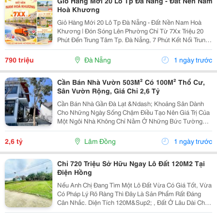
Giỏ Hàng Mới 20 Lô Tp Đà Nẵng - Đất Nền Nam
Hoà Khương
Giỏ Hàng Mới 20 Lô Tp Đà Nẵng - Đất Nền Nam Hoà
Khương | Đón Sóng Lên Phường Chỉ Từ 7Xx Triệu 20
Phút Đến Trung Tâm Tp. Đà Nẵng, 7 Phút Kết Nối Trung
Tâm Hành Chính Hoà Vang Cũ Giá Còn "Mềm", Cơ Hội
Thì Không Chờ Ai! Đất Thật &Ndash; Giá Thật
790 triệu
Đà Nẵng
1 ngày trước
&Ndash;...
Cần Bán Nhà Vườn 503M² Có 100M² Thổ Cư,
Sân Vườn Rộng, Giá Chỉ 2,6 Tỷ
Cần Bán Nhà Gần Đà Lạt &Ndash; Khoảng Sân Dành
Cho Những Ngày Sống Chậm Điều Tạo Nên Giá Trị Của
Một Ngôi Nhà Không Chỉ Nằm Ở Những Bức Tường
Hay Mái Ngói, Mà Còn Là Khoảng Sân Đủ Rộng Để
Trồng Vài Hàng Cây, Tổ Chức Những Buổi Bbq Cuối
2,6 tỷ
Lâm Đồng
1 ngày trước
Tuần Và Tận...
Chỉ 720 Triệu Sở Hữu Ngay Lô Đất 120M2 Tại
Điện Hồng
Nếu Anh Chị Đang Tìm Một Lô Đất Vừa Có Giá Tốt, Vừa
Có Pháp Lý Rõ Ràng Thì Đây Là Sản Phẩm Rất Đáng
Cân Nhắc. Diện Tích 120M&Sup2; , Đất Ở Lâu Dài Chỉ
Còn 3 Lô Liền Kề Đường Rộng, 2 Ô Tô Tránh Nhau