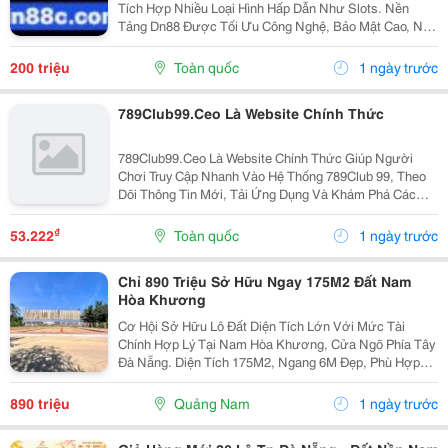
Tích Hợp Nhiều Loại Hình Hấp Dẫn Như Slots. Nền
Tảng Dn88 Được Tối Ưu Công Nghệ, Bảo Mật Cao, Nạp
Rút Nhanh Và Hỗ Trợ Tốt Trên Pc Lẫn Điện Thoại Di
Động. Thông Tin Liên Hệ: Website:
200 triệu
Toàn quốc
1 ngày trước
Https://Dn88C.com/...
789Club99.Ceo Là Website Chính Thức
789Club99.Ceo Là Website Chính Thức Giúp Người
Chơi Truy Cập Nhanh Vào Hệ Thống 789Club 99, Theo
Dõi Thông Tin Mới, Tải Ứng Dụng Và Khám Phá Các
Chuyên Mục Game Bài, Nổ Hũ, Bắn Cá Cùng Nhiều
Tiện Ích Nổi Bật.
₫
53.222
Toàn quốc
1 ngày trước
Chỉ 890 Triệu Sở Hữu Ngay 175M2 Đất Nam
Hòa Khương
Cơ Hội Sở Hữu Lô Đất Diện Tích Lớn Với Mức Tài
Chính Hợp Lý Tại Nam Hòa Khương, Cửa Ngõ Phía Tây
Đà Nẵng. Diện Tích 175M2, Ngang 6M Đẹp, Phù Hợp
Xây Nhà Hoặc Đầu Tư Lâu Dài. Chỉ 500M Đến Chợ Đại
Hiệp Và Trường Học Các Cấp. Khu Dân Cư Hiện Hữu,...
890 triệu
Quảng Nam
1 ngày trước