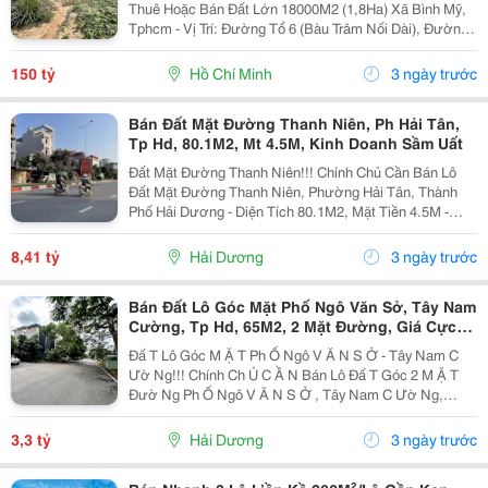
Thuê Hoặc Bán Đất Lớn 18000M2 (1,8Ha) Xã Bình Mỹ,
Tphcm - Vị Trí: Đường Tổ 6 (Bàu Trâm Nối Dài), Đường
Trung An, Xã Bình Mỹ, Hồ Chí Minh ** Diện Tích:
18000M2, Sẵn 700M2 Thổ ** Giá Bán: 150 Tỷ (...
150 tỷ
Hồ Chí Minh
3 ngày trước
Bán Đất Mặt Đường Thanh Niên, Ph Hải Tân,
Tp Hd, 80.1M2, Mt 4.5M, Kinh Doanh Sầm Uất
Đất Mặt Đường Thanh Niên!!! Chính Chủ Cần Bán Lô
Đất Mặt Đường Thanh Niên, Phường Hải Tân, Thành
Phố Hải Dương - Diện Tích 80.1M2, Mặt Tiền 4.5M -
Hướng Tây Bắc - Đằng Trước Mặt Là Đường Đôi Trục
Chính Của Thành Phố, Đằng Sau Có Đường Kỹ...
8,41 tỷ
Hải Dương
3 ngày trước
Bán Đất Lô Góc Mặt Phố Ngô Văn Sở, Tây Nam
Cường, Tp Hd, 65M2, 2 Mặt Đường, Giá Cực
Tốt Chỉ 3.3 Tỷ
Đấ T Lô Góc M Ặ T Ph Ố Ngô V Ă N S Ở - Tây Nam C
Ườ Ng!!! Chính Ch Ủ C Ầ N Bán Lô Đấ T Góc 2 M Ặ T
Đườ Ng Ph Ố Ngô V Ă N S Ở , Tây Nam C Ườ Ng,
Thành Ph Ố H Ả I D Ươ Ng - Di Ệ N Tích 65M2, M Ặ T Ti
Ề N C Ự C R Ộ Ng - H Ướ Ng Tây, Tây B Ắ C, B Ắ...
3,3 tỷ
Hải Dương
3 ngày trước