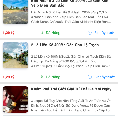
Bán Nhanh 3 Lô Liền Kề 200M²/Lô Gần Kcn
Vsip Điện Bàn Bắc
Bán Nhanh 3 Lô Liền Kề &Ndash; 200M&Sup2;/Lô
&Ndash; Gần Kcn Vsip Điện Bàn Bắc Mặt Tiền Dx4,
Cách Đt605 Chỉ 500M Thái Cẩm &Ndash; Điện Bàn
Bắc, Cách Đà Nẵng Khoảng 14Km ✅ Đất Ở Đô Thị
100%, Sổ Hồng Sẵn Gần Quy Hoạch Kcn Vsip, Tiềm
1,29 tỷ
Đà Nẵng
3 ngày trước
Năng Tăng Giá Cao...
2 Lô Liền Kề 400M² Gần Chợ Lệ Trạch
2 Lô Liền Kề 400M&Sup2; Gần Chợ Lệ Trạch Điện Bàn
Bắc, Tp. Đà Nẵng ✅ 200M&Sup2;/Lô (Tổng
400M&Sup2;) ✅ Gần Chợ Lệ Trạch, Vsip Điện Bàn ✅
Đường Rộng, Ô Tô Tránh Nhau ✅ Sổ Sẵn &Ndash;
Công Chứng Ngay Giá Chỉ 1 Tỷ 290/Lô 0378 154 530
1,29 tỷ
Đà Nẵng
3 ngày trước
&Ndash; Liên...
Khám Phá Thế Giới Giải Trí Thả Ga Mỗi Ngày
&Ldquo;Để Truy Cập Nền Tảng Giải Trí An Toàn Và Ổn
Định, Người Chơi Nên Sử Dụng Vegas79 Được Cập
Nhật Liên Tục Để Tránh Tình Trạng Chặn Truy Cập Từ
Nhà Mạng. Các Đường Link Mới Giúp Bạn Đăng Nhập