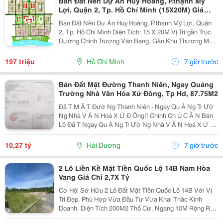
Bán Đất Nền Dự Án Huy Hoàng, P.thạnh Mỹ
Lợi, Quận 2, Tp. Hồ Chí Minh (15X20M) Giá
197Tr/M2
Bán Đất Nền Dự Án Huy Hoàng, P.thạnh Mỹ Lợi, Quận
2, Tp. Hồ Chí Minh Diện Tích: 15 X 20M Vị Trí:gần Trục
Dường Chính Trương Văn Bang, Gần Khu Thương Mại,
Khu Hành Chính, Sông Sài Gòn Thoáng Mát, &Hellip;..
Pháp Lý: Sổ Đỏ Giá: 197Tr/M2 Vui...
197 triệu
Hồ Chí Minh
7 giờ trước
Bán Đất Mặt Đường Thanh Niên, Ngay Quảng
Trường Nhà Văn Hóa Xứ Đông, Tp Hd, 87.75M2
Đấ T M Ặ T Đườ Ng Thanh Niên - Ngay Qu Ả Ng Tr Ườ
Ng Nhà V Ă N Hoá X Ứ Đ Ông!! Chính Ch Ủ C Ầ N Bán
Lô Đấ T Ngay Qu Ả Ng Tr Ườ Ng Nhà V Ă N Hoá X Ứ Đ
Ông, M Ặ T Đườ Ng Thanh Niên, Thành Ph Ố H Ả I D
Ươ Ng - Di Ệ N Tích 87.75M2, M Ặ T Ti Ề N 4.5M...
10,27 tỷ
Hải Dương
7 giờ trước
2 Lô Liền Kề Mặt Tiền Quốc Lộ 14B Nam Hòa
Vang Giá Chỉ 2,7X Tỷ
Cơ Hội Sở Hữu 2 Lô Đất Mặt Tiền Quốc Lộ 14B Với Vị
Trí Đẹp, Phù Hợp Vừa Đầu Tư Vừa Khai Thác Kinh
Doanh. Diện Tích 200M2 Thổ Cư, Ngang 10M Rộng Rãi.
Thích Hợp Mở Cửa Hàng, Kho Xưởng, Showroom Hoặc