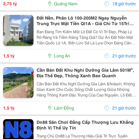
Xây Biệt Thự Sân Vườn. Vị Trí Gần Kcn Đại Hiệp,...
2,75 tỷ
Quảng Nam
18 giờ trước
Đất Nền, Phân Lô 100-200M2 Ngay Nguyễn
Trung Trực Mặt Tiền Ql1A - Giá Chỉ Từ 15Tr/M²
Tại Bến Lức
Bạn Đang Tìm Kiếm Một Lô Đất Có Vị Trí Đẹp, Pháp Lý
Rõ Ràng Và Tiềm Năng Tăng Giá? Dự Án Đất Nền Mặt
Tiền Quốc Lộ 1A, Bến Lức Sẽ Là Lựa Chọn Đáng Cân
Nhắc Dành Cho Bạn. Vị Trí Đắc Địa &Bull; Mặt Tiền
Quốc Lộ 1A, Giao Thông Thuận Tiện. &Bull; Dễ...
1,5 tỷ
Long An
21 giờ trước
Cần Bán Đất Khu Nghỉ Dưỡng Gia Lâm 501M²,
Địa Thế Đẹp, Thông Xanh Bao Quanh
Cần Bán Đất Khu Nghỉ Dưỡng Gia Lâm &Ndash; Không
Gian Xanh Cho Cuộc Sống Chất Lượng Giữa Những
Hàng Thông Xanh Đặc Trưng Của Cao Nguyên, Lô Đất
501M&Sup2; Tại Khu Nghỉ Dưỡng Gia Lâm Mang Đến
Cảm Giác Bình Yên Ngay Từ Lần Đầu Ghé Thăm.
1,5 tỷ
Lâm Đồng
21 giờ trước
Không Khí Mát...
Dn88 Sân Chơi Đẳng Cấp Thượng Lưu Khẳng
Định Vị Thế Uy Tín
Trang Chủ Dn88 Là Thương Hiệu Giải Trí Trực Tuyến