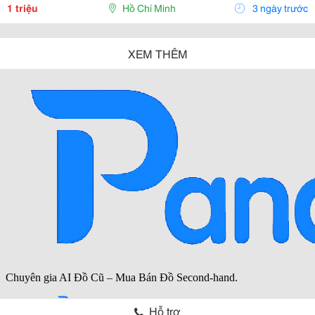
Nhanh, Vào Game Mượt Mà Và Đảm Bảo Bảo Mật
1 triệu
Hồ Chí Minh
3 ngày trước
Tuyệt Đối....
XEM THÊM
Hỗ trợ