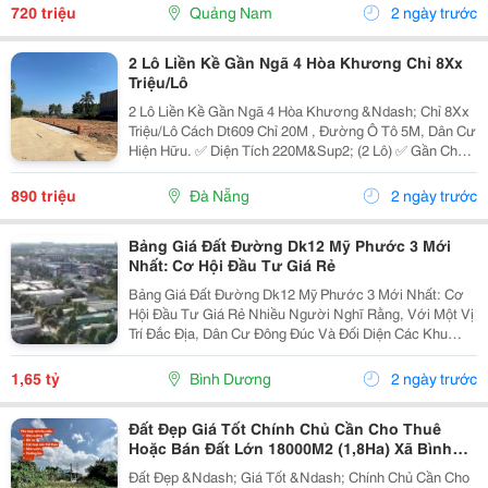
Thoải Mái Gần Tuyến Đt605, Kết Nối Nhanh...
720 triệu
Quảng Nam
2 ngày trước
2 Lô Liền Kề Gần Ngã 4 Hòa Khương Chỉ 8Xx
Triệu/Lô
2 Lô Liền Kề Gần Ngã 4 Hòa Khương &Ndash; Chỉ 8Xx
Triệu/Lô Cách Dt609 Chỉ 20M , Đường Ô Tô 5M, Dân Cư
Hiện Hữu. ✅ Diện Tích 220M&Sup2; (2 Lô) ✅ Gần Chợ,
Trường, Bệnh Viện, Ubnd (500M) ✅ Sổ Hồng Riêng
&Ndash; Công Chứng Ngay Giá Chỉ Từ 8Xx...
890 triệu
Đà Nẵng
2 ngày trước
Bảng Giá Đất Đường Dk12 Mỹ Phước 3 Mới
Nhất: Cơ Hội Đầu Tư Giá Rẻ
Bảng Giá Đất Đường Dk12 Mỹ Phước 3 Mới Nhất: Cơ
Hội Đầu Tư Giá Rẻ Nhiều Người Nghĩ Rằng, Với Một Vị
Trí Đắc Địa, Dân Cư Đông Đúc Và Đối Diện Các Khu
Công Nghiệp Lớn Như Vậy, Giá Đất Tại Đường Dk12 Sẽ
Vô Cùng Đắt Đỏ. Tuy Nhiên, Sự Thật Lại Hoàn Toàn...
1,65 tỷ
Bình Dương
2 ngày trước
Đất Đẹp Giá Tốt Chính Chủ Cần Cho Thuê
Hoặc Bán Đất Lớn 18000M2 (1,8Ha) Xã Bình
Mỹ, Tphcm
Đất Đẹp &Ndash; Giá Tốt &Ndash; Chính Chủ Cần Cho