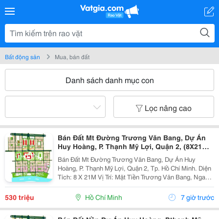
Bất động sản
Mua, bán đất
Danh sách danh mục con
Lọc nâng cao
Bán Đất Mt Đường Trương Văn Bang, Dự Án
Huy Hoàng, P. Thạnh Mỹ Lợi, Quận 2, (8X21M)
Giá 530Tr/M2
Bán Đất Mt Đường Trương Văn Bang, Dự Án Huy
Hoàng, P. Thạnh Mỹ Lợi, Quận 2, Tp. Hồ Chí Minh. Diện
Tích: 8 X 21M Vị Trí: Mặt Tiền Trương Văn Bang, Ngay
Khu Thương Mại, Hành Chính, Đường Rộng Giao Thông
Thuận Lợi, Thích Hợp Làm Công Ty, Kinh Danh...
530 triệu
Hồ Chí Minh
7 giờ trước