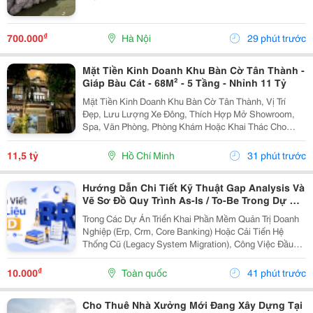
₫
700.000
Hà Nội
29 phút trước
Mặt Tiền Kinh Doanh Khu Bàn Cờ Tân Thành -
Giáp Bàu Cát - 68M² - 5 Tầng - Nhỉnh 11 Tỷ
Mặt Tiền Kinh Doanh Khu Bàn Cờ Tân Thành, Vị Trí
Đẹp, Lưu Lượng Xe Đông, Thích Hợp Mở Showroom,
Spa, Văn Phòng, Phòng Khám Hoặc Khai Thác Cho
Thuê. Ưu Điểm Nổi Bật: Diện Tích: 68M&Sup2; Kết
Cấu: 4 Tầng + Sân Thượng 6 Phòng Ngủ Khép Kín...
11,5 tỷ
Hồ Chí Minh
31 phút trước
Hướng Dẫn Chi Tiết Kỹ Thuật Gap Analysis Và
Vẽ Sơ Đồ Quy Trình As-Is / To-Be Trong Dự Án
Chuyển Đổi Số
Trong Các Dự Án Triển Khai Phần Mềm Quản Trị Doanh
Nghiệp (Erp, Crm, Core Banking) Hoặc Cải Tiến Hệ
Thống Cũ (Legacy System Migration), Công Việc Đầu
Tiên Và Quan Trọng Nhất Của It Ba Không Phải Là Nhảy
Vào Thiết Kế Ngay Tính Năng Mới. Thay Vào Đó,...
₫
10.000
Toàn quốc
41 phút trước
Cho Thuê Nhà Xưởng Mới Đang Xây Dựng Tại