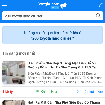
Không có kết quả tìm kiếm từ khoá
"200 toyota land cruiser"
Tin đăng mới nhất
Siêu Phẩm Nhà Đẹp 3 Tầng Mặt Tiền Số 56
Đường Đồng Nai Tp Nha Trang Giá 11,9 Tỷ.
Siêu Phẩm Nhà Đẹp 3 Tầng Mặt Tiền Số 56 Đường
Đồng Nai - Tp Nha Trang - Giá 11,9 Tỷ. Vị Trí Kinh Doanh
Cạnh Đường Tố Hữu - Tp Nha Trang - Gần Các Khu Đô
Thị. Nhà Mới Đẹp 3 Tầng Mặt Tiền + 1 Mặt Hẻm - Kiến
Trúc Hiện Đại - Đầy Đủ Tiện Nghi. - Nhà Có...
11,9 tỷ
Khánh Hòa
12 phút trước
Hot! Ra Mắt Căn Nhà Phố Siêu Đẹp Có Thang