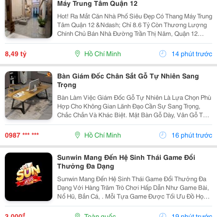
Máy Trung Tâm Quận 12
Hot! Ra Mắt Căn Nhà Phố Siêu Đẹp Có Thang Máy Trung
Tâm Quận 12 &Ndash; Chỉ 8.6 Tỷ Còn Thương Lượng
Chính Chủ Bán Nhà Đường Trần Thị Năm, Quận 12
&Ndash; Vị Trí Đẹp, Khu Dân Cư Hiện Hữu, Tiện Ích Đầy
Đủ. Diện Tích: 4M &Times; 20M Nhà...
8,49 tỷ
Hồ Chí Minh
14 phút trước
Bàn Giám Đốc Chân Sắt Gỗ Tự Nhiên Sang
Trọng
Bàn Làm Việc Giám Đốc Gỗ Tự Nhiên Là Lựa Chọn Phù
Hợp Cho Không Gian Lãnh Đạo Cần Sự Sang Trọng,
Chắc Chắn Và Khác Biệt. Mặt Bàn Gỗ Dày, Vân Gỗ Tự
Nhiên Đẹp Mắt Kết Hợp Cùng Hệ Chân Sắt Hiện Đại,
Tạo Nên Tổng Thể Vừa Bền Bỉ Vừa Tinh Tế. Mẫu Bàn
0987 *** ***
Hồ Chí Minh
16 phút trước
Này...
Sunwin Mang Đến Hệ Sinh Thái Game Đổi
Thưởng Đa Dạng
Sunwin Mang Đến Hệ Sinh Thái Game Đổi Thưởng Đa
Dạng Với Hàng Trăm Trò Chơi Hấp Dẫn Như Game Bài,
Nổ Hũ, Bắn Cá, . Mỗi Tựa Game Được Tối Ưu Đồ Họa
Sắc Nét, Thao Tác Mượt Mà, Tỷ Lệ Trả Thưởng Cạnh
Tranh Cùng Hệ Thống Bảo Mật Hiện Đại.
₫
3.000
Toàn quốc
19 phút trước