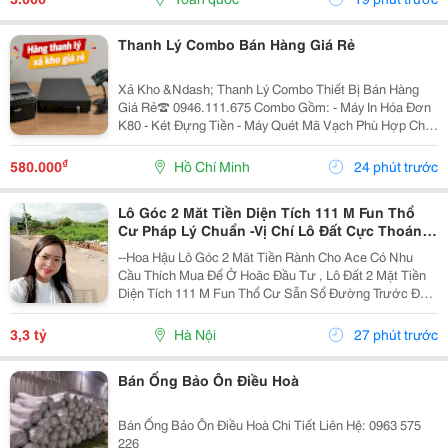
Thanh Lý Combo Bán Hàng Giá Rẻ
Xả Kho &Ndash; Thanh Lý Combo Thiết Bị Bán Hàng
Giá Rẻ☎️ 0946.111.675 Combo Gồm: - Máy In Hóa Đơn
K80 - Két Đựng Tiền - Máy Quét Mã Vạch Phù Hợp Cho
Tạp Hóa, Shop, Siêu Thị Mini, Quán Ăn, Cafe... ☎️ Liên
Hệ: 0946.111.675 Kazuko Việt Nam...
₫
580.000
Hồ Chí Minh
24 phút trước
Lô Góc 2 Măt Tiền Diện Tích 111 M Fun Thổ
Cư Pháp Lý Chuẩn -Vị Chí Lô Đất Cực Thoáng
Mát ,Đất Nằm Mặt Đường Chục
--Hoa Hậu Lô Góc 2 Măt Tiền Rành Cho Ace Có Nhu
Cầu Thích Mua Để Ở Hoăc Đầu Tư , Lô Đất 2 Mặt Tiền
Diện Tích 111 M Fun Thổ Cư Sẫn Sổ Đường Trước Đất
Chuẩn Bị Đang Giải Nhựa Rộng 5,,5 M 2 Ô Tô Tránh
Nhau Vị Trí Đất Sát Trường Học Cấp 1 Thôn Thanh...
3,3 tỷ
Hà Nội
27 phút trước
Bán Ống Bảo Ôn Điều Hoà
Bán Ống Bảo Ôn Điều Hoà Chi Tiết Liên Hệ: 0963 575
226