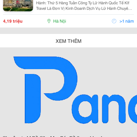
Hành: Thứ 5 Hàng Tuần Công Ty Lữ Hành Quốc Tế Klf
Travel Là Đơn Vị Kinh Doanh Dịch Vụ Lữ Hành Chuyên
Nghiệp Thuộc Tập Đoàn Flc , Chúng Tôi Chuyên Kinh
Doanh Các Tour Du Lịch Trong Nước Và Quốc Tế,
4,19 triệu
Hà Nội
>1 năm
XEM THÊM