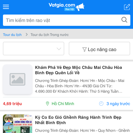
Tour du lịch
Tour du lịch Trong nước
Lọc nâng cao
Khám Phá Vẻ Đẹp Mộc Châu Mai Châu Hòa
Bình Đẹp Quên Lối Về
Chương Trình Ghép Đoàn: Hcm/ Hn - Mộc Châu - Mai
Châu - Hòa Bình- Hcm/ Hn - 4N3Đ Giá Chỉ Từ:
4.690.000 Đ/ Khách Khởi Hành: Thứ 5 Hàng Tuần
================ Bao Gồm: Xe Du Lịch Đời Mới
Đón Tiễn Và Tham Quan Theo Lịch Trình Khách Sạn: 2,
4,69 triệu
Hồ Chí Minh
3 ngày trước
3...
Kỳ Co Eo Gió Ghềnh Ráng Hành Trình Đẹp
Nhất Bình Định
Chương Trình Ghép Đoàn: Hcm/ Hn - Quy Nhơn - Ghềnh