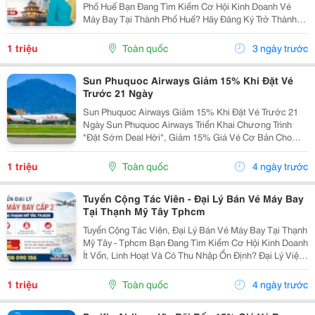
Phố Huế Bạn Đang Tìm Kiếm Cơ Hội Kinh Doanh Vé
Máy Bay Tại Thành Phố Huế? Hãy Đăng Ký Trở Thành
Đại Lý Cấp 2 Vietnam Airlines Để Mở Rộng Nguồn Thu
Với Sự Đồng Hành Của Đại Lý Uy Tín. Khi Hợp...
1 triệu
Toàn quốc
3 ngày trước
Sun Phuquoc Airways Giảm 15% Khi Đặt Vé
Trước 21 Ngày
Sun Phuquoc Airways Giảm 15% Khi Đặt Vé Trước 21
Ngày Sun Phuquoc Airways Triển Khai Chương Trình
"Đặt Sớm Deal Hời", Giảm 15% Giá Vé Cơ Bản Cho
Các Đường Bay Nội Địa Khi Hành Khách Đặt Vé Trước
Ít Nhất 21 Ngày. Ưu Đãi Áp Dụng Đến 10/08/2026,...
1 triệu
Toàn quốc
4 ngày trước
Tuyển Cộng Tác Viên - Đại Lý Bán Vé Máy Bay
Tại Thạnh Mỹ Tây Tphcm
Tuyển Cộng Tác Viên, Đại Lý Bán Vé Máy Bay Tại Thạnh
Mỹ Tây - Tphcm Bạn Đang Tìm Kiếm Cơ Hội Kinh Doanh
Ít Vốn, Linh Hoạt Và Có Thu Nhập Ổn Định? Đại Lý Việt
Mỹ Tuyển Đại Lý Bán Vé Máy Bay Cấp 2 Tại Phường
Thạnh Mỹ Tây, Tp.hcm Với Chính Sách...
1 triệu
Toàn quốc
4 ngày trước