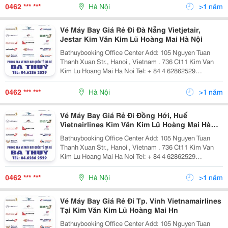
972.958.782 + 84 982.419.779 Email: Phongv
0462 *** ***
Hà Nội
>1 năm
Vé Máy Bay Giá Rẻ Đi Đà Nẵng Vietjetair,
Jestar Kim Văn Kim Lũ Hoàng Mai Hà Nội
Bathuybooking Office Center Add: 105 Nguyen Tuan
Thanh Xuan Str., Hanoi , Vietnam . 736 Ct11 Kim Van
Kim Lu Hoang Mai Ha Noi Tel: + 84 4 62862529
/62862500 Fax: +84 4 62862529 Cell Phone: + 84
972.958.782 + 84 982.419.779 Email: Phongv
0462 *** ***
Hà Nội
>1 năm
Vé Máy Bay Giá Rẻ Đi Đồng Hới, Huế
Vietnairlines Kim Văn Kim Lũ Hoàng Mai Hà
Nội
Bathuybooking Office Center Add: 105 Nguyen Tuan
Thanh Xuan Str., Hanoi , Vietnam . 736 Ct11 Kim Van
Kim Lu Hoang Mai Ha Noi Tel: + 84 4 62862529
/62862500 Fax: +84 4 62862529 Cell Phone: + 84
972.958.782 + 84 982.419.779 Email: Phongv
0462 *** ***
Hà Nội
>1 năm
Vé Máy Bay Giá Rẻ Đi Tp. Vinh Vietnamairlines
Tại Kim Văn Kim Lũ Hoàng Mai Hn
Bathuybooking Office Center Add: 105 Nguyen Tuan