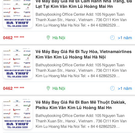
Vé Máy Bay Giá Rẻ Đi Cam Ranh Nha Trang, Đà
Lạt Tại Kim Văn Kim Lũ Hoàng Mai Hn
Bathuybooking Office Center Add: 105 Nguyen Tuan
Thanh Xuan Str., Hanoi , Vietnam . 736 Ct11 Kim Van
Kim Lu Hoang Mai Ha Noi Tel: + 84 4 62862529
/62862500 Fax: +84 4 62862529 Cell Phone: + 84
972.958.782 + 84 982.419.779 Email: Phongv
0462 *** ***
Hà Nội
>1 năm
Vé Máy Bay Giá Rẻ Đi Tuy Hòa, Vietnamairlines
Kim Văn Kim Lũ Hoàng Mai Hà Nội
Bathuybooking Office Center Add: 105 Nguyen Tuan
Thanh Xuan Str., Hanoi , Vietnam . 736 Ct11 Kim Van
Kim Lu Hoang Mai Ha Noi Tel: + 84 4 62862529
/62862500 Fax: +84 4 62862529 Cell Phone: + 84
972.958.782 + 84 982.419.779 Email: Phongv
0462 *** ***
Hà Nội
>1 năm
Vé Máy Bay Giá Rẻ Đi Ban Mê Thuột Daklak,
Pleiku Kim Văn Kim Lũ Hoàng Mai Hn
Bathuybooking Office Center Add: 105 Nguyen Tuan
Thanh Xuan Str., Hanoi , Vietnam . 736 Ct11 Kim Van
Kim Lu Hoang Mai Ha Noi Tel: + 84 4 62862529
/62862500 Fax: +84 4 62862529 Cell Phone: + 84