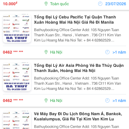
Tưởng Để Đặt Vé Khi Vietnam Airlines Ưu Đãi Giá...
₫
10.000
Toàn quốc
23/07/2026
Tổng Đại Lý Cebu Pacific Tại Quận Thanh
Xuân Hoàng Mai Hà Nội Giá Rẻ Đi Manila
Bathuybooking Office Center Add: 105 Nguyen Tuan
Thanh Xuan Str., Hanoi , Vietnam . 736 Ct11 Kim Van
Kim Lu Hoang Mai Ha Noi Tel: + 84 4 62862529
/62862500 Fax: +84 4 62862529 Cell Phone: + 84
972.958.782 + 84 982.419.779 Email: Phongv
0462 *** ***
Hà Nội
>1 năm
Tổng Đại Lý Air Asia Phòng Vé Ba Thủy Quận
Thanh Xuân, Hoàng Mai Hà Nội
Bathuybooking Office Center Add: 105 Nguyen Tuan
Thanh Xuan Str., Hanoi , Vietnam . 736 Ct11 Kim Van
Kim Lu Hoang Mai Ha Noi Tel: + 84 4 62862529
/62862500 Fax: +84 4 62862529 Cell Phone: + 84
972.958.782 + 84 982.419.779 Email: Phongv
0462 *** ***
Hà Nội
>1 năm
Vé Máy Bay Đi Du Lịch Đông Nam Á, Bankok,
Kualalumpua, Giá Rẻ Tại Kim Van Kim Lu
Bathuybooking Office Center Add: 105 Nguyen Tuan