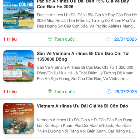
Pacific Airlines Ưu Đãi Đến 15% Giá Vé Bay
Côn Đảo Hè 2026
Pacific Airlines Ưu Đãi Đến 15% Giá Vé Bay Côn Đảo Hè
2026 Mùa Hè Là Thời Điểm Lý Tưởng Để Khám Phá Vẻ
Đẹp Hoang Sơ Của Côn Đảo, Và Pacific Airlines Mang
Đến Cơ Hội Tiết Kiệm Chi Phí Với Chương Trình Ưu Đãi
Hấp Dẫn. Hành Khách Được Giảm Đến 15%...
1 triệu
Toàn quốc
29/07/2026
Săn Vé Vietnam Airlines Đi Côn Đảo Chỉ Từ
1350000 Đồng
Săn Vé Vietnam Airlines Đi Côn Đảo Chỉ Từ 1.350.000
Đồng/Chiều Mùa Hè Là Thời Điểm Lý Tưởng Để Khám
Phá Vẻ Đẹp Hoang Sơ Của Côn Đảo, Và Vietnam
Airlines Mang Đến Chương Trình Ưu Đãi Hấp Dẫn Dành
Cho Hành Khách. Theo Đó, Giá Vé Chỉ Từ 1.350.000...
1 triệu
Toàn quốc
28/07/2026
Vietnam Airlines Ưu Đãi Giá Vé Đi Côn Đảo
Vietnam Airlines Ưu Đãi Giá Vé Đi Côn Đảo Bạn Đang
Lên Kế Hoạch Khám Phá Côn Đảo &Ndash; Hòn Đảo
Thiên Đường Nổi Tiếng Với Biển Xanh, Cát Trắng Và Hệ
Sinh Thái Nguyên Sơ? Đây Chính Là Thời Điểm Lý