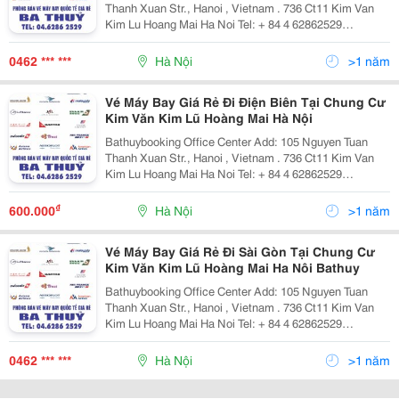
Thanh Xuan Str., Hanoi , Vietnam . 736 Ct11 Kim Van
Kim Lu Hoang Mai Ha Noi Tel: + 84 4 62862529
/62862500 Fax: +84 4 62862529 Cell Phone: + 84
972.958.782 + 84 982.419.779 Email: Phongv
0462 *** ***
Hà Nội
>1 năm
Vé Máy Bay Giá Rẻ Đi Điện Biên Tại Chung Cư
Kim Văn Kim Lũ Hoàng Mai Hà Nội
Bathuybooking Office Center Add: 105 Nguyen Tuan
Thanh Xuan Str., Hanoi , Vietnam . 736 Ct11 Kim Van
Kim Lu Hoang Mai Ha Noi Tel: + 84 4 62862529
/62862500 Fax: +84 4 62862529 Cell Phone: + 84
972.958.782 + 84 982.419.779 Email: Phongv
₫
600.000
Hà Nội
>1 năm
Vé Máy Bay Giá Rẻ Đi Sài Gòn Tại Chung Cư
Kim Văn Kim Lũ Hoàng Mai Ha Nôi Bathuy
Bathuybooking Office Center Add: 105 Nguyen Tuan
Thanh Xuan Str., Hanoi , Vietnam . 736 Ct11 Kim Van
Kim Lu Hoang Mai Ha Noi Tel: + 84 4 62862529
/62862500 Fax: +84 4 62862529 Cell Phone: + 84
972.958.782 + 84 982.419.779 Email: Phongv
0462 *** ***
Hà Nội
>1 năm