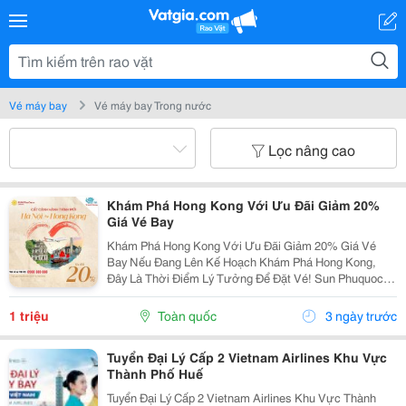
Vé máy bay
Vé máy bay Trong nước
Lọc nâng cao
Khám Phá Hong Kong Với Ưu Đãi Giảm 20%
Giá Vé Bay
Khám Phá Hong Kong Với Ưu Đãi Giảm 20% Giá Vé
Bay Nếu Đang Lên Kế Hoạch Khám Phá Hong Kong,
Đây Là Thời Điểm Lý Tưởng Để Đặt Vé! Sun Phuquoc
Airways Triển Khai Chương Trình Ưu Đãi Giảm 20% Giá
Vé Cơ Bản Cho Đường Bay Thẳng Hà Nội &Ndash;...
1 triệu
Toàn quốc
3 ngày trước
Tuyển Đại Lý Cấp 2 Vietnam Airlines Khu Vực
Thành Phố Huế
Tuyển Đại Lý Cấp 2 Vietnam Airlines Khu Vực Thành