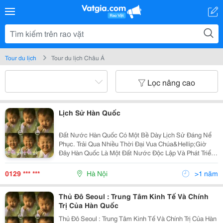
Tour du lịch
Tour du lịch Châu Á
Lọc nâng cao
Lịch Sử Hàn Quốc
Đất Nước Hàn Quốc Có Một Bề Dày Lịch Sử Đáng Nể
Phục. Trải Qua Nhiều Thời Đại Vua Chúa&Hellip;Giờ
Đây Hàn Quốc Là Một Đất Nước Độc Lập Và Phát Triển.
Với Những Thành Tựu Đáng Khâm Phục, Hàn Quốc Đã
Cho Cả Thế Giới Biết Đến Tên Tuổi Của Mình. Khi Đi T
0129 *** ***
Hà Nội
>1 năm
Thủ Đô Seoul : Trung Tâm Kinh Tế Và Chính
Trị Của Hàn Quốc
Thủ Đô Seoul : Trung Tâm Kinh Tế Và Chính Trị Của Hàn