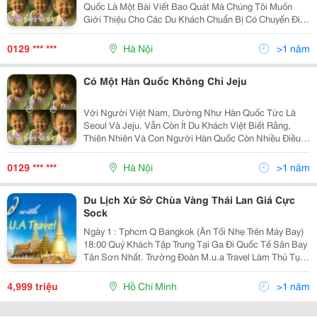
Quốc Là Một Bài Viết Bao Quát Mà Chúng Tôi Muốn
Giới Thiệu Cho Các Du Khách Chuẩn Bị Có Chuyến Đi
Tour Du Lịch Hàn Quốc . ≫≫Xem Thêm: Thời Tiết Khí
Hậu Tại Hàn Quốc Thủ Đô Seoul
0129 *** ***
Hà Nội
>1 năm
Có Một Hàn Quốc Không Chỉ Jeju
Với Người Việt Nam, Dường Như Hàn Quốc Tức Là
Seoul Và Jeju. Vẫn Còn Ít Du Khách Việt Biết Rằng,
Thiên Nhiên Và Con Người Hàn Quốc Còn Nhiều Điều
Thú Vị Hơn Nữa. Chuyên Mục Giới Thiệu Về Hàn Quốc
Hôm Nay Tour Du Lịch Hàn Quốc Sẽ Chia Sẻ Cho Bạn
0129 *** ***
Hà Nội
>1 năm
Mộ
Du Lịch Xứ Sở Chùa Vàng Thái Lan Giá Cực
Sock
Ngày 1 : Tphcm Q Bangkok (Ăn Tối Nhẹ Trên Máy Bay)
18:00 Quý Khách Tập Trung Tại Ga Đi Quốc Tế Sân Bay
Tân Sơn Nhất. Trưởng Đoàn M.u.a Travel Làm Thủ Tục
Xuất Cảnh Cho Đoànđáp Chuyến Bayđi Thái Lan.ăn Nhẹ
Trên Máy Bay. Tối Đến Sân Bay Bangkok.
4,999 triệu
Hồ Chí Minh
>1 năm