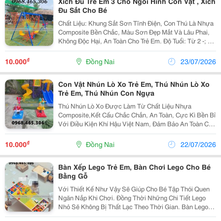
Xích Đu Trẻ Em 3 Chỗ Ngồi Hình Con Vật , Xích
Đu Sắt Cho Bé
Chất Liệu: Khung Sắt Sơn Tĩnh Điện, Con Thú Là Nhựa
Composite Bền Chắc, Màu Sơn Đẹp Mắt Và Lâu Phai,
Không Độc Hại, An Toàn Cho Trẻ Em. Độ Tuổi: Từ 2 -; 6
Tuổi. Bảo Hành: 12 Tháng. Xích Đu Mầm Non Là Sản
Phẩm Không Thể Thiếu Trong Khuôn Viên Vui Chơi...
₫
10.000
Đồng Nai
23/07/2026
Con Vật Nhún Lò Xo Trẻ Em, Thú Nhún Lò Xo
Trẻ Em, Thú Nhún Con Ngựa
Thú Nhún Lò Xo Được Làm Từ Chất Liệu Nhựa
Composite,Kết Cấu Chắc Chắn, An Toàn, Cực Kì Bền Bỉ
Với Điều Kiện Khí Hậu Việt Nam, Đảm Bảo An Toàn Cho
Các Bé Thú Nhún Đa Dạng Về Mẫu Mã, Màu Sắc. Được
Tạo Hình Thành Các Con Thú Ngộ Nghĩnh, Đáng Yêu...
₫
10.000
Đồng Nai
22/07/2026
Bàn Xếp Lego Trẻ Em, Bàn Chơi Lego Cho Bé
Bằng Gỗ
Với Thiết Kế Như Vậy Sẽ Giúp Cho Bé Tập Thói Quen
Ngăn Nắp Khi Chơi. Đồng Thời Những Chi Tiết Lego
Nhỏ Sẽ Không Bị Thất Lạc Theo Thời Gian. Bàn Lego
Trẻ Em Là Một Thiết Bị Nội Thất Chuyên Dụng, Được