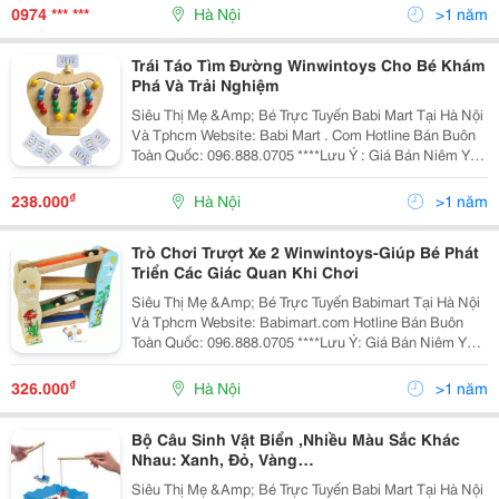
Với Ibiz Viet Nam, Các Bạn Sẽ Được T
0974 *** ***
Hà Nội
>1 năm
Trái Táo Tìm Đường Winwintoys Cho Bé Khám
Phá Và Trải Nghiệm
Siêu Thị Mẹ &Amp; Bé Trực Tuyến Babi Mart Tại Hà Nội
Và Tphcm Website: Babi Mart . Com Hotline Bán Buôn
Toàn Quốc: 096.888.0705 ****Lưu Ý : Giá Bán Niêm Yết
Là Giá Bán Tại Hà Nội, Giá Tại Hồ Chí Minh Có Thể Cao
Hoặc Thấp Hơn Giá Bán Tại
₫
238.000
Hà Nội
>1 năm
Trò Chơi Trượt Xe 2 Winwintoys-Giúp Bé Phát
Triển Các Giác Quan Khi Chơi
Siêu Thị Mẹ &Amp; Bé Trực Tuyến Babimart Tại Hà Nội
Và Tphcm Website: Babimart.com Hotline Bán Buôn
Toàn Quốc: 096.888.0705 ****Lưu Ý: Giá Bán Niêm Yết
Là Giá Bán Tại Hà Nội, Giá Tại Hồ Chí Minh Có Thể Cao
Hoặc Thấp Hơn Giá Bá
₫
326.000
Hà Nội
>1 năm
Bộ Câu Sinh Vật Biển ,Nhiều Màu Sắc Khác
Nhau: Xanh, Đỏ, Vàng…
Siêu Thị Mẹ &Amp; Bé Trực Tuyến Babi Mart Tại Hà Nội