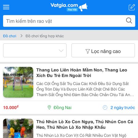
Đồ chơi
Đồ chơi tổng hợp khác
Lọc nâng cao
Thang Leo Liên Hoàn Mầm Non, Thang Leo
Xích Đu Trẻ Em Ngoài Trời
Các Cột Ống Sắt Trụ Của Các Khối Đều Sử Dụng Sắt
Ống Tròn Dày Và Được Liên Kết Chặt Chẽ Bởi Các
Thanh Sắt Ống Nhỏ Đảm Bảo Chắc Chắn Chịu Tải An
Toàn Khi Sử Dụng. Bộ Đồ Chơi Liên Hoàn Được Kết
Cấu Chắc Chắn, An Toàn, Cực Kì Bền Bỉ Với Điều Kiện
₫
10.000
Đồng Nai
2 ngày trước
Khí...
Thú Nhún Lò Xo Con Ngựa, Thú Nhún Con Cá
Heo, Thú Nhún Lò Xo Nhập Khẩu
Thú Nhún Lò Xo Con Vịt Có Rất Nhiều Con Vật Ngộ