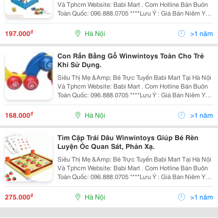
Và Tphcm Website: Babi Mart . Com Hotline Bán Buôn
Toàn Quốc: 096.888.0705 ****Lưu Ý : Giá Bán Niêm Yết
Là Giá Bán Tại Hà Nội, Giá Tại Hồ Chí Minh Có Thể Cao
Hoặc Thấp Hơn Giá Bán Tại
₫
197.000
Hà Nội
>1 năm
Con Rắn Bằng Gỗ Winwintoys Toàn Cho Trẻ
Khi Sử Dụng.
Siêu Thị Mẹ &Amp; Bé Trực Tuyến Babi Mart Tại Hà Nội
Và Tphcm Website: Babi Mart . Com Hotline Bán Buôn
Toàn Quốc: 096.888.0705 ****Lưu Ý : Giá Bán Niêm Yết
Là Giá Bán Tại Hà Nội, Giá Tại Hồ Chí Minh Có Thể Cao
Hoặc Thấp Hơn Giá Bán Tại
₫
168.000
Hà Nội
>1 năm
Tìm Cặp Trái Dâu Winwintoys Giúp Bé Rèn
Luyện Óc Quan Sát, Phản Xạ.
Siêu Thị Mẹ &Amp; Bé Trực Tuyến Babi Mart Tại Hà Nội
Và Tphcm Website: Babi Mart . Com Hotline Bán Buôn
Toàn Quốc: 096.888.0705 ****Lưu Ý : Giá Bán Niêm Yết
Là Giá Bán Tại Hà Nội, Giá Tại Hồ Chí Minh Có Thể Cao
Hoặc Thấp Hơn Giá Bán Tại
₫
275.000
Hà Nội
>1 năm