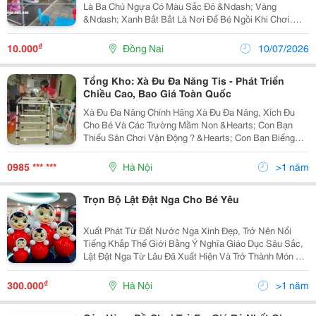
Là Ba Chú Ngựa Có Màu Sắc Đỏ &Ndash; Vàng
&Ndash; Xanh Bắt Bắt Là Nơi Để Bé Ngồi Khi Chơi.
Mỗi Chú Ngựa Đều Được Trang Bị Tay Cầm Và Chỗ Để
Chân Phù Hợp Giúp Bé Cùng Các Vòng Quay. ...
₫
10.000
Đồng Nai
10/07/2026
Tổng Kho: Xà Đu Đa Năng Tis - Phát Triển
Chiều Cao, Bao Giá Toàn Quốc
Xà Đu Đa Năng Chính Hãng Xà Đu Đa Năng, Xích Đu
Cho Bé Và Các Trường Mầm Non &Hearts; Con Bạn
Thiếu Sân Chơi Vận Động ? &Hearts; Con Bạn Biếng
Ăn, Gầy Yếu, Chậm Phát Triển ? &Hearts; Con Bạn Bị
Béo Phì ?,&Hellip;&Hellip;&Hellip;&Hellip;&Hell
0985 *** ***
Hà Nội
>1 năm
Trọn Bộ Lật Đật Nga Cho Bé Yêu
Xuất Phát Từ Đất Nước Nga Xinh Đẹp, Trở Nên Nổi
Tiếng Khắp Thế Giới Bằng Ý Nghĩa Giáo Dục Sâu Sắc,
Lật Đật Nga Từ Lâu Đã Xuất Hiện Và Trở Thành Món Đồ
Chơi Thân Thiện Với Trẻ Em Việt Nam. Người Nga Đã
Sản Xuất Ra Đồ Chơi Này Với Hàm Ý Giáo Dục Con
₫
300.000
Hà Nội
>1 năm