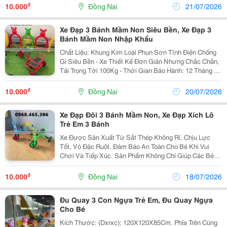
Thiết Kế Đặc Biệt Để Tối Ưu Hóa Không Gian Và...
₫
10.000
Đồng Nai
21/07/2026
Xe Đạp 3 Bánh Mầm Non Siêu Bền, Xe Đạp 3
Bánh Mầm Non Nhập Khẩu
Chất Liệu: Khung Kim Loại Phun Sơn Tĩnh Điện Chống
Gỉ Siêu Bền - Xe Thiết Kế Đơn Giản Nhưng Chắc Chắn,
Tải Trọng Tới 100Kg - Thời Gian Bảo Hành: 12 Tháng Xe
Đạp 3 Bánh Với Khung Sắt Chắc Chắn, Bánh Cao Su
Đúc Và Tay Lái Bọc Nhựa An Toàn Cho Bé....
₫
10.000
Đồng Nai
20/07/2026
Xe Đạp Đôi 3 Bánh Mầm Non, Xe Đạp Xích Lô
Trẻ Em 3 Bánh
Xe Được Sản Xuất Từ Sắt Thép Không Rỉ, Chịu Lực
Tốt, Vỏ Đặc Ruột. Đảm Bảo An Toàn Cho Bé Khi Vui
Chơi Và Tiếp Xúc. Sản Phẩm Không Chỉ Giúp Các Bé
Vui Chơi Mà Còn Giúp Bé Tập Luyện Thể Thao Mang Lại
Hiệu Quả Tích Cực, Góp Phần Xây Dựng Thói Quen...
₫
10.000
Đồng Nai
18/07/2026
Đu Quay 3 Con Ngựa Trẻ Em, Đu Quay Ngựa
Cho Bé
Kích Thước: (Dxrxc): 120X120X85Cm. Phía Trên Cùng