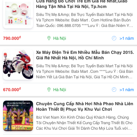
Cửa Hàng Đồ Chơi Trẻ Em Giá Rẻ Nhất,Giao
Hàng Tận Nhà Tại Hà Nội, Tp.hcm
Siêu Thị Mẹ &Amp; Bé Trực Tuyến Babi Mart Tại Hà Nội
Và Tphcm Website: Babi Mart . Com Hotline Bán Buôn
Toàn Quốc: 096.888.0705 ****Lưu Ý : Giá Bán Niêm Yết
Là Giá Bán Tại Hà Nội, Giá Tại Hồ Chí Minh Có Thể Cao
Hoặc Thấp Hơn Giá Bán Tại
₫
790.000
Hà Nội
>1 năm
Xe Máy Điện Trẻ Em Nhiều Mẫu Bán Chạy 2015.
Giá Rẻ Nhất Hà Nội, Hồ Chí Minh
Siêu Thị Mẹ &Amp; Bé Trực Tuyến Babi Mart Tại Hà Nội
Và Tphcm Website: Babi Mart .Com ****Lưu Ý : Giá Bán
Niêm Yết Là Giá Bán Tại Hà Nội, Giá Tại Hồ Chí Minh
Có Thể Cao Hoặc Thấp Hơn Giá Bán Tại Hà Nội Do Chi
Phí Vận Chuyển, Chi Tiết Vui L
₫
670.000
Hà Nội
>1 năm
Chuyên Cung Cấp Nhà Hơi Nhà Phao Nhà Liên
Hoàn Thiết Bị Phục Vụ Khu Vui Chơi
Ibiz Viet Nam Xin Kính Chào Quý Khách Hàng, Chúng
Tôi Chuyên Nhận Thiết Kế Cung Cấp Trang Thiết Bị Cho
Các Khu Vui Chơi Giải Trí Dành Cho Mọi Lứa Tuổi.với
Phương Châm Chất Lượng Là Quan Trọng Nhất. Đến