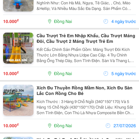
Nghĩnh Như: Con Hà Mã, Ngựa, Tê Giác, , Chó, Mèo
&Hellip; Và Nhiều Màu Sắc Đa Dạng. Sản Phẩm Có
Kích Thước Nhỏ Gọn, Không Tốn Diện Tích Nhưng
Mang Lại Hiệu Quả Giải Trí Cao Cho Các Bé. Chân Đế
₫
10.000
Đồng Nai
4 ngày trước
Chất...
Cầu Trượt Trẻ Em Nhập Khẩu, Cầu Trượt Máng
Đôi, Cầu Trượt 2 Máng Trượt Trẻ Em
Kết Cấu Chính Sản Phẩm Gồm: Máng Trượt Đôi Kích
Thước Lớn Bằng Nhựa Lldpe Cao Cấp. 4 Trụ Chính
Bằng Ống Thép Dày, Sơn Tĩnh Điện. Sàn Và Thang Lên
Bằng Sắt 100% Cầu Trượt Máng Đôi Mang Lại Những
Lợi Ích Giáo Dục Và Xã Hội Đặc Biệt So Với Cầu...
₫
10.000
Đồng Nai
5 ngày trước
Xích Đu Thuyền Rồng Mầm Non, Xích Đu Sàn
Lắc Con Rồng Cho Bé
Kích Thước : 3 Hàng 9 Chỗ Ngồi (340*150*170) Và 5
Hàng 15 Chỗ Ngồi (430*150*170) Chất Liệu: Khung Sắt
Sơn Tĩnh Điện, Con Thú Là Nhựa Composite Bền Chắc,
Màu Sơn Đẹp Mắt Và Lâu Phai, Không Độc Hại, An Toàn
Cho Trẻ Em. Độ Tuổi: Từ 2 - 6 Tuổi. Bảo Hành:...
₫
10.000
Đồng Nai
27/07/2026