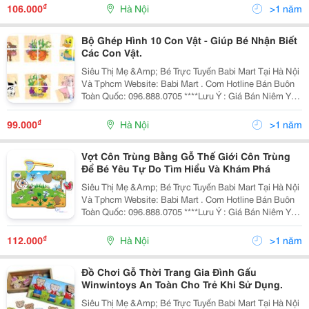
Hoặc Thấp Hơn Giá Bán Tại
₫
106.000
Hà Nội
>1 năm
Bộ Ghép Hình 10 Con Vật - Giúp Bé Nhận Biết
Các Con Vật.
Siêu Thị Mẹ &Amp; Bé Trực Tuyến Babi Mart Tại Hà Nội
Và Tphcm Website: Babi Mart . Com Hotline Bán Buôn
Toàn Quốc: 096.888.0705 ****Lưu Ý : Giá Bán Niêm Yết
Là Giá Bán Tại Hà Nội, Giá Tại Hồ Chí Minh Có Thể Cao
Hoặc Thấp Hơn Giá Bán Tại
₫
99.000
Hà Nội
>1 năm
Vợt Côn Trùng Bằng Gỗ Thế Giới Côn Trùng
Để Bé Yêu Tự Do Tìm Hiểu Và Khám Phá
Siêu Thị Mẹ &Amp; Bé Trực Tuyến Babi Mart Tại Hà Nội
Và Tphcm Website: Babi Mart . Com Hotline Bán Buôn
Toàn Quốc: 096.888.0705 ****Lưu Ý : Giá Bán Niêm Yết
Là Giá Bán Tại Hà Nội, Giá Tại Hồ Chí Minh Có Thể Cao
Hoặc Thấp Hơn Giá Bán Tại
₫
112.000
Hà Nội
>1 năm
Đồ Chơi Gỗ Thời Trang Gia Đình Gấu
Winwintoys An Toàn Cho Trẻ Khi Sử Dụng.
Siêu Thị Mẹ &Amp; Bé Trực Tuyến Babi Mart Tại Hà Nội