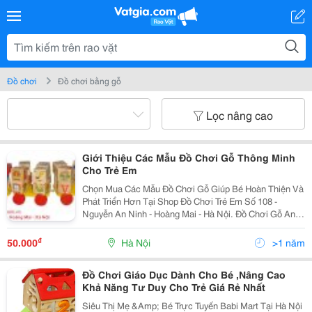
Đồ chơi
Đồ chơi bằng gỗ
Lọc nâng cao
Giới Thiệu Các Mẫu Đồ Chơi Gỗ Thông Minh
Cho Trẻ Em
Chọn Mua Các Mẫu Đồ Chơi Gỗ Giúp Bé Hoàn Thiện Và
Phát Triển Hơn Tại Shop Đồ Chơi Trẻ Em Số 108 -
Nguyễn An Ninh - Hoàng Mai - Hà Nội. Đồ Chơi Gỗ An
Toàn, Bố Mẹ Hoàn Toàn Có Thể Yên Tâm Khi Cho Trẻ
Tiếp Xúc Hằng Ngày. Đặt Mua Trực Tuyến Tại Web
₫
50.000
Hà Nội
>1 năm
Đồ Chơi Giáo Dục Dành Cho Bé ,Nâng Cao
Khả Năng Tư Duy Cho Trẻ Giá Rẻ Nhất
Siêu Thị Mẹ &Amp; Bé Trực Tuyến Babi Mart Tại Hà Nội