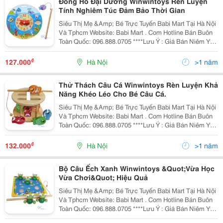
Đồng Hồ Đại Dương Winwintoys Rèn Luyện
Tính Nghiêm Túc Đảm Bảo Thời Gian
Siêu Thị Mẹ &Amp; Bé Trực Tuyến Babi Mart Tại Hà Nội
Và Tphcm Website: Babi Mart . Com Hotline Bán Buôn
Toàn Quốc: 096.888.0705 ****Lưu Ý : Giá Bán Niêm Yết
Là Giá Bán Tại Hà Nội, Giá Tại Hồ Chí Minh Có Thể Cao
Hoặc Thấp Hơn Giá Bán Tại
₫
127.000
Hà Nội
>1 năm
Thử Thách Câu Cá Winwintoys Rèn Luyện Khả
Năng Khéo Léo Cho Bé Câu Cá.
Siêu Thị Mẹ &Amp; Bé Trực Tuyến Babi Mart Tại Hà Nội
Và Tphcm Website: Babi Mart . Com Hotline Bán Buôn
Toàn Quốc: 096.888.0705 ****Lưu Ý : Giá Bán Niêm Yết
Là Giá Bán Tại Hà Nội, Giá Tại Hồ Chí Minh Có Thể Cao
Hoặc Thấp Hơn Giá Bán Tại
₫
132.000
Hà Nội
>1 năm
Bộ Câu Ếch Xanh Winwintoys &Quot;Vừa Học
Vừa Chơi&Quot; Hiệu Quả
Siêu Thị Mẹ &Amp; Bé Trực Tuyến Babi Mart Tại Hà Nội
Và Tphcm Website: Babi Mart . Com Hotline Bán Buôn
Toàn Quốc: 096.888.0705 ****Lưu Ý : Giá Bán Niêm Yết
Là Giá Bán Tại Hà Nội, Giá Tại Hồ Chí Minh Có Thể Cao