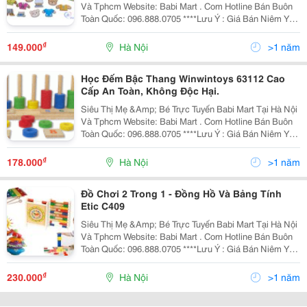
Và Tphcm Website: Babi Mart . Com Hotline Bán Buôn
Toàn Quốc: 096.888.0705 ****Lưu Ý : Giá Bán Niêm Yết
Là Giá Bán Tại Hà Nội, Giá Tại Hồ Chí Minh Có Thể Cao
Hoặc Thấp Hơn Giá Bán Tại
₫
149.000
Hà Nội
>1 năm
Học Đếm Bậc Thang Winwintoys 63112 Cao
Cấp An Toàn, Không Độc Hại.
Siêu Thị Mẹ &Amp; Bé Trực Tuyến Babi Mart Tại Hà Nội
Và Tphcm Website: Babi Mart . Com Hotline Bán Buôn
Toàn Quốc: 096.888.0705 ****Lưu Ý : Giá Bán Niêm Yết
Là Giá Bán Tại Hà Nội, Giá Tại Hồ Chí Minh Có Thể Cao
Hoặc Thấp Hơn Giá Bán Tại
₫
178.000
Hà Nội
>1 năm
Đồ Chơi 2 Trong 1 - Đồng Hồ Và Bảng Tính
Etic C409
Siêu Thị Mẹ &Amp; Bé Trực Tuyến Babi Mart Tại Hà Nội
Và Tphcm Website: Babi Mart . Com Hotline Bán Buôn
Toàn Quốc: 096.888.0705 ****Lưu Ý : Giá Bán Niêm Yết
Là Giá Bán Tại Hà Nội, Giá Tại Hồ Chí Minh Có Thể Cao
Hoặc Thấp Hơn Giá Bán Tại
₫
230.000
Hà Nội
>1 năm