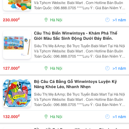
Và Tphcm Website: Babi Mart . Com Hotline Bán Buôn
Toàn Quốc: 096.888.0705 ****Lưu Ý : Giá Bán Niêm Yết
Là Giá Bán Tại Hà Nội, Giá Tại Hồ Chí Minh Có Thể Cao
Hoặc Thấp Hơn Giá Bán Tại
₫
230.000
Hà Nội
>1 năm
Câu Thú Biển Winwintoys - Khám Phá Thế
Giới Màu Sắc Sinh Động Dưới Đáy Biển.
Siêu Thị Mẹ &Amp; Bé Trực Tuyến Babi Mart Tại Hà Nội
Và Tphcm Website: Babi Mart . Com Hotline Bán Buôn
Toàn Quốc: 096.888.0705 ****Lưu Ý : Giá Bán Niêm Yết
Là Giá Bán Tại Hà Nội, Giá Tại Hồ Chí Minh Có Thể Cao
Hoặc Thấp Hơn Giá Bán Tại
₫
127.000
Hà Nội
>1 năm
Bộ Câu Cá Bằng Gỗ Winwintoys Luyện Kỹ
Năng Khóe Léo, Nhanh Nhẹn
Siêu Thị Mẹ &Amp; Bé Trực Tuyến Babi Mart Tại Hà Nội
Và Tphcm Website: Babi Mart . Com Hotline Bán Buôn
Toàn Quốc: 096.888.0705 ****Lưu Ý : Giá Bán Niêm Yết
Là Giá Bán Tại Hà Nội, Giá Tại Hồ Chí Minh Có Thể Cao
Hoặc Thấp Hơn Giá Bán Tại
₫
132.000
Hà Nội
>1 năm