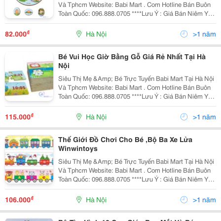
Và Tphcm Website: Babi Mart . Com Hotline Bán Buôn
Toàn Quốc: 096.888.0705 ****Lưu Ý : Giá Bán Niêm Yết
Là Giá Bán Tại Hà Nội, Giá Tại Hồ Chí Minh Có Thể Cao
Hoặc Thấp Hơn Giá Bán Tại
₫
82.000
Hà Nội
>1 năm
Bé Vui Học Giờ Bằng Gỗ Giá Rẻ Nhất Tại Hà
Nội
Siêu Thị Mẹ &Amp; Bé Trực Tuyến Babi Mart Tại Hà Nội
Và Tphcm Website: Babi Mart . Com Hotline Bán Buôn
Toàn Quốc: 096.888.0705 ****Lưu Ý : Giá Bán Niêm Yết
Là Giá Bán Tại Hà Nội, Giá Tại Hồ Chí Minh Có Thể Cao
Hoặc Thấp Hơn Giá Bán Tại
₫
115.000
Hà Nội
>1 năm
Thế Giới Đồ Chơi Cho Bé ,Bộ Ba Xe Lửa
Winwintoys
Siêu Thị Mẹ &Amp; Bé Trực Tuyến Babi Mart Tại Hà Nội
Và Tphcm Website: Babi Mart . Com Hotline Bán Buôn
Toàn Quốc: 096.888.0705 ****Lưu Ý : Giá Bán Niêm Yết
Là Giá Bán Tại Hà Nội, Giá Tại Hồ Chí Minh Có Thể Cao
Hoặc Thấp Hơn Giá Bán Tại
₫
106.000
Hà Nội
>1 năm