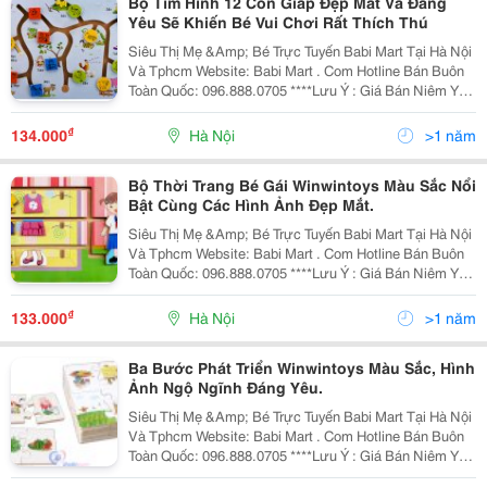
Bộ Tìm Hình 12 Con Giáp Đẹp Mắt Và Đáng
Yêu Sẽ Khiến Bé Vui Chơi Rất Thích Thú
Siêu Thị Mẹ &Amp; Bé Trực Tuyến Babi Mart Tại Hà Nội
Và Tphcm Website: Babi Mart . Com Hotline Bán Buôn
Toàn Quốc: 096.888.0705 ****Lưu Ý : Giá Bán Niêm Yết
Là Giá Bán Tại Hà Nội, Giá Tại Hồ Chí Minh Có Thể Cao
Hoặc Thấp Hơn Giá Bán Tại
₫
134.000
Hà Nội
>1 năm
Bộ Thời Trang Bé Gái Winwintoys Màu Sắc Nổi
Bật Cùng Các Hình Ảnh Đẹp Mắt.
Siêu Thị Mẹ &Amp; Bé Trực Tuyến Babi Mart Tại Hà Nội
Và Tphcm Website: Babi Mart . Com Hotline Bán Buôn
Toàn Quốc: 096.888.0705 ****Lưu Ý : Giá Bán Niêm Yết
Là Giá Bán Tại Hà Nội, Giá Tại Hồ Chí Minh Có Thể Cao
Hoặc Thấp Hơn Giá Bán Tại
₫
133.000
Hà Nội
>1 năm
Ba Bước Phát Triển Winwintoys Màu Sắc, Hình
Ảnh Ngộ Ngĩnh Đáng Yêu.
Siêu Thị Mẹ &Amp; Bé Trực Tuyến Babi Mart Tại Hà Nội
Và Tphcm Website: Babi Mart . Com Hotline Bán Buôn
Toàn Quốc: 096.888.0705 ****Lưu Ý : Giá Bán Niêm Yết
Là Giá Bán Tại Hà Nội, Giá Tại Hồ Chí Minh Có Thể Cao