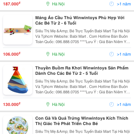
Hoặc Thấp Hơn Giá Bán Tại
₫
187.000
Hà Nội
>1 năm
Máng Áo Cầu Thủ Winwintoys Phù Hợp Với
Các Bé Từ 2 - 6 Tuổi
Siêu Thị Mẹ &Amp; Bé Trực Tuyến Babi Mart Tại Hà Nội
Và Tphcm Website: Babi Mart . Com Hotline Bán Buôn
Toàn Quốc: 096.888.0705 ****Lưu Ý : Giá Bán Niêm Yết
Là Giá Bán Tại Hà Nội, Giá Tại Hồ Chí Minh Có Thể Cao
Hoặc Thấp Hơn Giá Bán Tại
₫
106.000
Hà Nội
>1 năm
Thuyền Buồm Ra Khơi Winwintoys Sản Phẩm
Dành Cho Các Bé Từ 2 - 5 Tuổi
Siêu Thị Mẹ &Amp; Bé Trực Tuyến Babi Mart Tại Hà Nội
Và Tphcm Website: Babi Mart . Com Hotline Bán Buôn
Toàn Quốc: 096.888.0705 ****Lưu Ý : Giá Bán Niêm Yết
Là Giá Bán Tại Hà Nội, Giá Tại Hồ Chí Minh Có Thể Cao
Hoặc Thấp Hơn Giá Bán Tại
₫
130.000
Hà Nội
>1 năm
Con Gà Và Quả Trứng Winwintoys Kích Thích
Thị Giác Trẻ Phát Triển Cho Bé
Siêu Thị Mẹ &Amp; Bé Trực Tuyến Babi Mart Tại Hà Nội