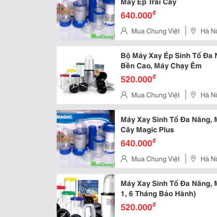
Máy Ép Trái Cây
₫
640.000
Mua Chung Việt
Hà N
Bộ Máy Xay Ép Sinh Tố Đa 
Bền Cao, Máy Chạy Êm
₫
520.000
Mua Chung Việt
Hà N
Máy Xay Sinh Tố Đa Năng, M
Cây Magic Plus
₫
640.000
Mua Chung Việt
Hà N
Máy Xay Sinh Tố Đa Năng, M
1, 6 Tháng Bảo Hành)
₫
520.000