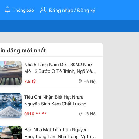
Đăng nhập / Đăng ký
Thông báo
in đăng mới nhất
Nhà 5 Tầng Nam Dư - 30M2 Như
Mới, 3 Bước Ô Tô Tránh, Ngõ Yên
Tĩnh - An Cư Lý Tưởng - Giá 7,5 Tỷ
7,5 tỷ
Hà Nội
Tiêu Chí Nhận Biết Hạt Nhựa
Nguyên Sinh Kém Chất Lượng
0916 *** ***
Hà Nội
Bán Nhà Mặt Tiền Trần Nguyên
Hãn, Trung Tâm Nha Trang, Vị Trí