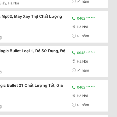
>1 năm
iấy, Hà Nội
s Mp02, Máy Xay Thịt Chất Lượng
0462 *** ***
Hà Nội
>1 năm
ội
gic Bullet Loại 1, Dễ Sử Dụng, Độ
0948 *** ***
Hà Nội
>1 năm
ội
ic Bullet 21 Chất Lượng Tốt, Giá
0462 *** ***
Hà Nội
>1 năm
ội