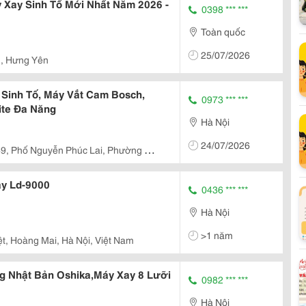
 Xay Sinh Tố Mới Nhất Năm 2026 -
0398 *** ***
Toàn quốc
25/07/2026
 , Hưng Yên
Sinh Tố, Máy Vắt Cam Bosch,
0973 *** ***
lite Đa Năng
Hà Nội
24/07/2026
69, Phố Nguyễn Phúc Lai, Phường Ô
h Phố Hà Nội
ây Ld-9000
0436 *** ***
Hà Nội
>1 năm
t, Hoàng Mai, Hà Nội, Việt Nam
g Nhật Bản Oshika,Máy Xay 8 Lưỡi
0982 *** ***
Hà Nội