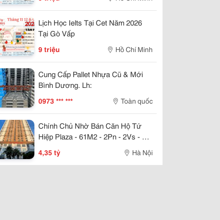
Lịch Học Ielts Tại Cet Năm 2026
Tại Gò Vấp
9 triệu
Hồ Chí Minh
Cung Cấp Pallet Nhựa Cũ & Mới
Bình Dương. Lh:
0973 *** ***
Toàn quốc
Chính Chủ Nhờ Bán Căn Hộ Tứ
Hiệp Plaza - 61M2 - 2Pn - 2Vs - Full
Nội Thất - Giá Chỉ Nhỉnh 4 Tỷ
4,35 tỷ
Hà Nội