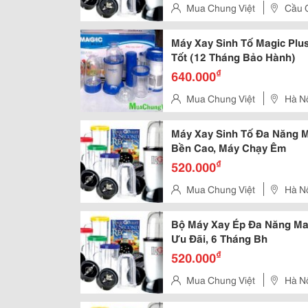
Mua Chung Việt
Cầu G
Máy Xay Sinh Tố Magic Plu
Tốt (12 Tháng Bảo Hành)
₫
640.000
Mua Chung Việt
Hà N
Máy Xay Sinh Tố Đa Năng Ma
Bền Cao, Máy Chạy Êm
₫
520.000
Mua Chung Việt
Hà N
Bộ Máy Xay Ép Đa Năng Mag
Ưu Đãi, 6 Tháng Bh
₫
520.000
Mua Chung Việt
Hà N