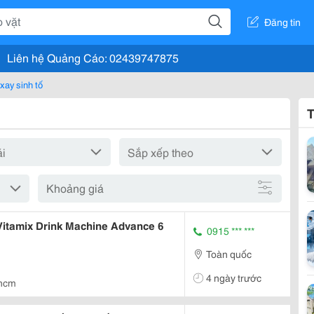
Đăng tin
Liên hệ Quảng Cáo: 02439747875
xay sinh tố
T
Khoảng giá
nh Tố Vitamix Drink Machine Advance 6
0915 *** ***
Toàn quốc
4 ngày trước
hcm