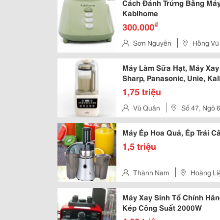
Cách Đánh Trứng Bằng Máy
Kabihome
₫
300.000
Sơn Nguyễn
Hồng Vũ
Máy Làm Sữa Hạt, Máy Xay 
Sharp, Panasonic, Unie, Ka
1,75 triệu
Vũ Quân
Số 47, Ngõ 
Chợ Dừa, Quận Đống Đa, Thàn
Máy Ép Hoa Quả, Ép Trái C
1,5 triệu
Thành Nam
Hoàng Liệ
Máy Xay Sinh Tố Chính Hãn
Kép Công Suất 2000W