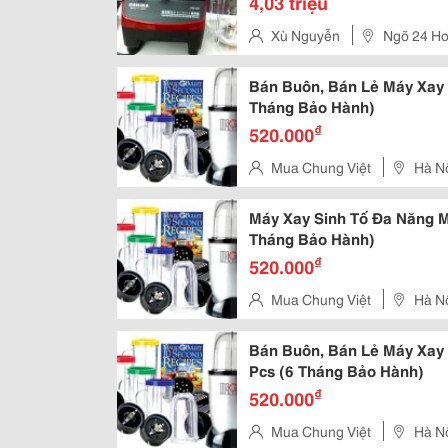
4,03 triệu
Xù Nguyễn
Ngõ 24 Ho
Giấy,Hà Nội
Bán Buôn, Bán Lẻ Máy Xay 
Tháng Bảo Hành)
₫
520.000
Mua Chung Việt
Hà N
Máy Xay Sinh Tố Đa Năng M
Tháng Bảo Hành)
₫
520.000
Mua Chung Việt
Hà N
Bán Buôn, Bán Lẻ Máy Xay 
Pcs (6 Tháng Bảo Hành)
₫
520.000
Mua Chung Việt
Hà N