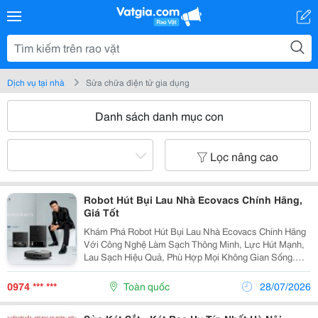
Dịch vụ tại nhà
Sửa chữa điện tử gia dụng
Danh sách danh mục con
Lọc nâng cao
Robot Hút Bụi Lau Nhà Ecovacs Chính Hãng,
Giá Tốt
Khám Phá Robot Hút Bụi Lau Nhà Ecovacs Chính Hãng
Với Công Nghệ Làm Sạch Thông Minh, Lực Hút Mạnh,
Lau Sạch Hiệu Quả, Phù Hợp Mọi Không Gian Sống.
Robot Hút Bụi Lau Nhà Ecovacs &Ndash; Giải Pháp
Làm Sạch Thông Minh Cho Ngôi Nhà Hiện Đại Robot
0974 *** ***
Toàn quốc
28/07/2026
Hút...