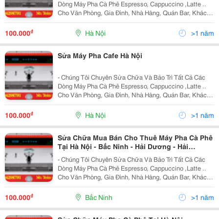
Dòng Máy Pha Cà Phê Espresso, Cappuccino ,Latte ..
Cho Văn Phòng, Gia Đình, Nhà Hàng, Quán Bar, Khách
Sạn .... . - Bán Và Cho Thuê Máy Pha Cà Phê, Máy Say
Với Những Thương Hiệu Lớn Của Italia Tại V
₫
100.000
Hà Nội
>1 năm
Sửa Máy Pha Cafe Hà Nội
- Chúng Tôi Chuyên Sửa Chữa Và Bảo Trì Tất Cả Các
Dòng Máy Pha Cà Phê Espresso, Cappuccino ,Latte ..
Cho Văn Phòng, Gia Đình, Nhà Hàng, Quán Bar, Khách
Sạn .... . - Bán Và Cho Thuê Máy Pha Cà Phê, Máy Say
Với Những Thương Hiệu Lớn Của Italia Tại V
₫
100.000
Hà Nội
>1 năm
Sửa Chữa Mua Bán Cho Thuê Máy Pha Cà Phê
Tại Hà Nội - Bắc Ninh - Hải Dương - Hải
Phòng-Quảng Ninh...
- Chúng Tôi Chuyên Sửa Chữa Và Bảo Trì Tất Cả Các
Dòng Máy Pha Cà Phê Espresso, Cappuccino ,Latte ..
Cho Văn Phòng, Gia Đình, Nhà Hàng, Quán Bar, Khách
Sạn .... . - Bán Và Cho Thuê Máy Pha Cà Phê, Máy Say
Với Những Thương Hiệu Lớn Của Italia Tại V
₫
100.000
Bắc Ninh
>1 năm