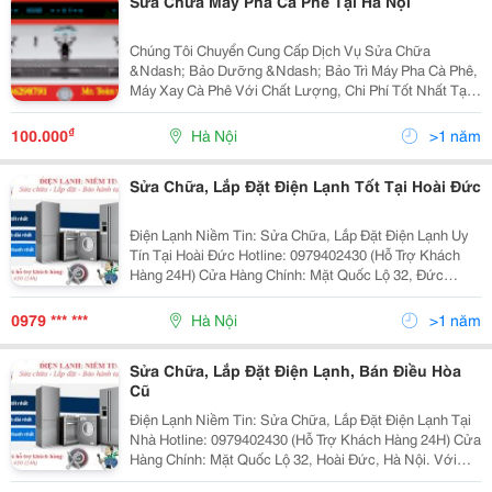
Sửa Chữa Máy Pha Cà Phê Tại Hà Nội
Chúng Tôi Chuyển Cung Cấp Dịch Vụ Sửa Chữa
&Ndash; Bảo Dưỡng &Ndash; Bảo Trì Máy Pha Cà Phê,
Máy Xay Cà Phê Với Chất Lượng, Chi Phí Tốt Nhất Tại
Hà Nội Và Các Tỉnh Phía Bắc. Chúng Tôi Bán Và Cho
Thuê Tất Cả Các Loại Máy Pha Cà Phê Tại Hà Nội. Hãy
₫
100.000
Hà Nội
>1 năm
Gọi
Sửa Chữa, Lắp Đặt Điện Lạnh Tốt Tại Hoài Đức
Điện Lạnh Niềm Tin: Sửa Chữa, Lắp Đặt Điện Lạnh Uy
Tín Tại Hoài Đức Hotline: 0979402430 (Hỗ Trợ Khách
Hàng 24H) Cửa Hàng Chính: Mặt Quốc Lộ 32, Đức
Thượng, Hoài Đức, Hà Nội. Với Trên 10 Năm Kinh
Nghiệm Sửa Chữa, Lắp Đặt Và Mua Bán Điều Hòa C
0979 *** ***
Hà Nội
>1 năm
Sửa Chữa, Lắp Đặt Điện Lạnh, Bán Điều Hòa
Cũ
Điện Lạnh Niềm Tin: Sửa Chữa, Lắp Đặt Điện Lạnh Tại
Nhà Hotline: 0979402430 (Hỗ Trợ Khách Hàng 24H) Cửa
Hàng Chính: Mặt Quốc Lộ 32, Hoài Đức, Hà Nội. Với
Trên 10 Năm Kinh Nghiệm Sửa Chữa, Lắp Đặt Và Mua