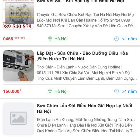
Sửa Két Sắt - Két Bạc Uy Tín Nhất Hà Nội
Chuyên Gia Sửa Chữa Két Bạc Tại Hà Nội Hãy Gọi Mọi
Lúc- Mọi Nơi Khi Bạn Cần Hotline Hỗ Trợ 24/24 0989
540 879 Mr Sơn * Chuyên Xử Lý Vấn Đề Liên Quan Đến
Két Sắt . * Mở Và Làm Lại Chìa, Dò Tìm Mã Số. *
Hướng Dẫn Sử Dụng ,Đặt Két Theo Phong Thủy.
0466 *** ***
Hà Nội
>1 năm
Lắp Đặt - Sửa Chữa - Bảo Dưỡng Điều Hòa
,Điện Nước Tại Hà Nội
Thợ Điện - Điện Lạnh - Nước Dân Dụng Hotline :
0915.111.281 Xin Chia Sẻ Với Mọi Người Em Và Đội
Thợ Của Mình Chuyên Làm Điện Lạnh, Điện Dân Dụng
Đã Hơn 10 Năm Nay Nhưng Cái Khoản Maketing Lại
Hơi Chậm , Hôm Nay Em Mới Đưa Lên Đây Để Phục Vụ
₫
150.000
Hà Nội
>1 năm
Mọi Người
Sửa Chữa Lắp Đặt Điều Hòa Giá Hợp Lý Nhất
Hà Nội
Điện Lạnh An Khang, Một Trong Những Trung Tâm Sửa
Chữa Điện Lạnh Hàng Đầu Hà Nội Xin Giới Thiệu Đến
Quý Khách Dịch Vụ Sửa Chữa Điều Hòa Tại Nhà Uy Tín
Giá Rẻ Hà Nội. Điện Lạnh An Khang Với Gần 20 Năm