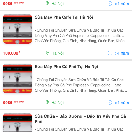
Thuê Tất Cả Các Loại Máy Pha Cà Phê Tại Hà Nội. Hãy
0986 *** ***
Hà Nội
>1 năm
Gọi
Sửa Máy Pha Cafe Tại Hà Nội
- Chúng Tôi Chuyên Sửa Chữa Và Bảo Trì Tất Cả Các
Dòng Máy Pha Cà Phê Espresso, Cappuccino ,Latte ..
Cho Văn Phòng, Gia Đình, Nhà Hàng, Quán Bar, Khách
Sạn .... . - Bán Và Cho Thuê Máy Pha Cà Phê, Máy Say
Với Những Thương Hiệu Lớn Của Italia Tại V
₫
100.000
Hà Nội
>1 năm
Sửa Máy Pha Cà Phê Tại Hà Nội
- Chúng Tôi Chuyên Sửa Chữa Và Bảo Trì Tất Cả Các
Dòng Máy Pha Cà Phê Espresso, Cappuccino ,Latte ..
Cho Văn Phòng, Gia Đình, Nhà Hàng, Quán Bar, Khách
Sạn .... . - Bán Và Cho Thuê Máy Pha Cà Phê, Máy Say
Với Những Thương Hiệu Lớn Của Italia Tại V
0986 *** ***
Hà Nội
>1 năm
Sửa Chữa – Bảo Dưỡng – Bảo Trì Máy Pha Cà
Phê
- Chúng Tôi Chuyên Sửa Chữa Và Bảo Trì Tất Cả Các