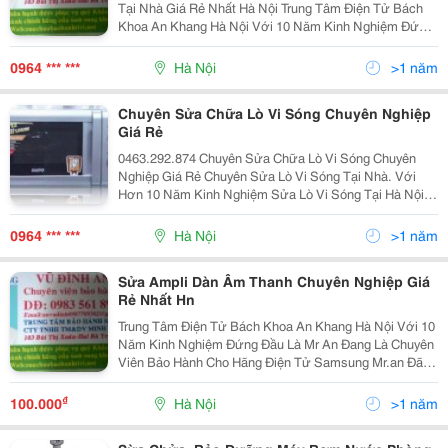
Tại Nhà Giá Rẻ Nhất Hà Nội Trung Tâm Điện Tử Bách
Khoa An Khang Hà Nội Với 10 Năm Kinh Nghiệm Đứng
Đầu Là Mr An Đang Là Chuyên Viên Bảo Hành Cho Hãng
Điện Tử Samsung Mr.an Đã Mở Trung Tâm Điện Tử:
0964 *** ***
Hà Nội
>1 năm
Nhận
Chuyên Sửa Chữa Lò Vi Sóng Chuyên Nghiệp
Giá Rẻ
0463.292.874 Chuyên Sửa Chữa Lò Vi Sóng Chuyên
Nghiệp Giá Rẻ Chuyên Sửa Lò Vi Sóng Tại Nhà. Với
Hơn 10 Năm Kinh Nghiệm Sửa Lò Vi Sóng Tại Hà Nội ,
Cùng Với Đội Ngũ Kỹ Sư Chuyên Nghiệp, Trình Độ Tay
Nghề Cao, Chúng Tôi Có Thể Đáp Ứng Mọ
0964 *** ***
Hà Nội
>1 năm
Sửa Ampli Dàn Âm Thanh Chuyên Nghiệp Giá
Rẻ Nhất Hn
Trung Tâm Điện Tử Bách Khoa An Khang Hà Nội Với 10
Năm Kinh Nghiệm Đứng Đầu Là Mr An Đang Là Chuyên
Viên Bảo Hành Cho Hãng Điện Tử Samsung Mr.an Đã
Mở Trung Tâm Điện Tử: Nhận Sửa Chữa Chuyên
Nghiệp Với Đội Ngũ Kỹ Thuật Viên Có Kinh Nghiệm
₫
100.000
Hà Nội
>1 năm
Nhiều Năm,G