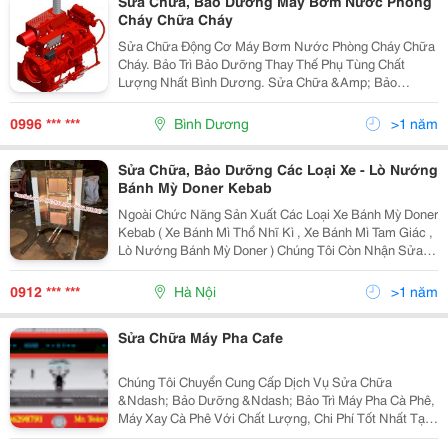
Sừa Chửa, Bảo Dưỡng Máy Bơm Nước Phòng
Cháy Chữa Cháy
Sửa Chữa Động Cơ Máy Bơm Nước Phòng Cháy Chữa
Cháy. Bảo Trì Bảo Dưỡng Thay Thế Phụ Tùng Chất
Lượng Nhất Bình Dương. Sửa Chữa &Amp; Bảo
Dưỡng Xe Nâng Hàng:
0996 *** ***
Bình Dương
>1 năm
Sửa Chữa, Bảo Dưỡng Các Loại Xe - Lò Nướng
Bánh Mỳ Doner Kebab
Ngoài Chức Năng Sản Xuất Các Loại Xe Bánh Mỳ Doner
Kebab ( Xe Bánh Mì Thổ Nhĩ Kì , Xe Bánh Mì Tam Giác ,
Lò Nướng Bánh Mỳ Doner ) Chúng Tôi Còn Nhận Sửa
Chữa, Bảo Dưỡng Các Loại Xe Bánh Mì - Lò Nướng .
Trong Quá Trình Hoạt Động Xe Và Lò Đốt Xảy Ra Nh
0912 *** ***
Hà Nội
>1 năm
Sửa Chữa Máy Pha Cafe
Chúng Tôi Chuyển Cung Cấp Dịch Vụ Sửa Chữa
&Ndash; Bảo Dưỡng &Ndash; Bảo Trì Máy Pha Cà Phê,
Máy Xay Cà Phê Với Chất Lượng, Chi Phí Tốt Nhất Tại
Hà Nội Và Các Tỉnh Phía Bắc. Chúng Tôi Bán Và Cho