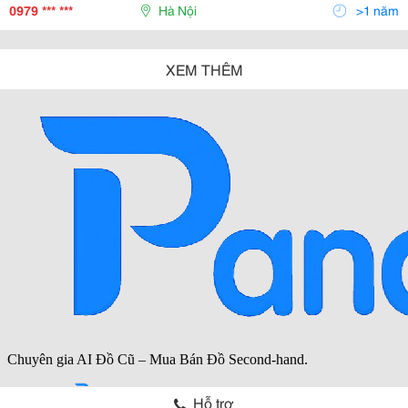
Bán Điều Hòa Cho Hệ Thống Nhà Hàng,
0979 *** ***
Hà Nội
>1 năm
XEM THÊM
Hỗ trợ