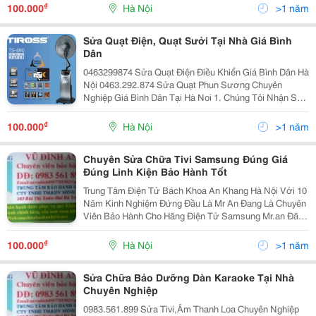
Ra Đời Và Phát Triển Vững Mạnh Cho Đến Ngày Nay. T
₫
100.000
Hà Nội
>1 năm
Sửa Quạt Điện, Quạt Sưởi Tại Nhà Giá Bình
Dân
0463299874 Sửa Quạt Điện Điều Khiển Giá Bình Dân Hà
Nội 0463.292.874 Sửa Quạt Phun Sương Chuyên
Nghiệp Giá Bình Dân Tại Hà Noi 1. Chúng Tôi Nhận Sửa
Quạt Của Tất Cả Các Hãng Như: - Quạt Panasonic -
Quạt Saiko - Quạt Toshiba - Quạt Vinawin
₫
100.000
Hà Nội
>1 năm
Chuyên Sửa Chữa Tivi Samsung Đúng Giá
Đúng Linh Kiện Bảo Hành Tốt
Trung Tâm Điện Tử Bách Khoa An Khang Hà Nội Với 10
Năm Kinh Nghiệm Đứng Đầu Là Mr An Đang Là Chuyên
Viên Bảo Hành Cho Hãng Điện Tử Samsung Mr.an Đã
Mở Trung Tâm Điện Tử: Nhận Sửa Chữa Chuyên
Nghiệp Với Đội Ngũ Kỹ Thuật Viên Có Kinh Nghiệm
₫
100.000
Hà Nội
>1 năm
Nhiều Năm,G
Sửa Chữa Bảo Dưỡng Dàn Karaoke Tại Nhà
Chuyên Nghiệp
0983.561.899 Sửa Tivi,Âm Thanh Loa Chuyên Nghiệp