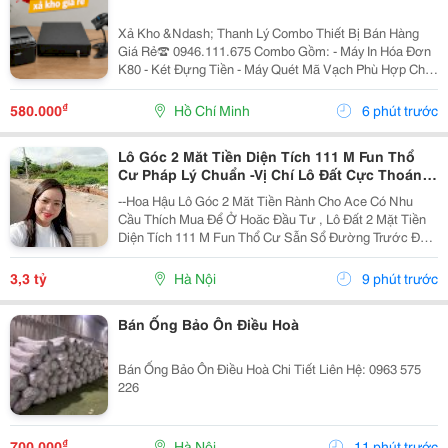
Xả Kho &Ndash; Thanh Lý Combo Thiết Bị Bán Hàng
Giá Rẻ☎️ 0946.111.675 Combo Gồm: - Máy In Hóa Đơn
K80 - Két Đựng Tiền - Máy Quét Mã Vạch Phù Hợp Cho
Tạp Hóa, Shop, Siêu Thị Mini, Quán Ăn, Cafe... ☎️ Liên
Hệ: 0946.111.675 Kazuko Việt Nam...
₫
580.000
Hồ Chí Minh
6 phút trước
Lô Góc 2 Măt Tiền Diện Tích 111 M Fun Thổ
Cư Pháp Lý Chuẩn -Vị Chí Lô Đất Cực Thoáng
Mát ,Đất Nằm Mặt Đường Chục
--Hoa Hậu Lô Góc 2 Măt Tiền Rành Cho Ace Có Nhu
Cầu Thích Mua Để Ở Hoăc Đầu Tư , Lô Đất 2 Mặt Tiền
Diện Tích 111 M Fun Thổ Cư Sẫn Sổ Đường Trước Đất
Chuẩn Bị Đang Giải Nhựa Rộng 5,,5 M 2 Ô Tô Tránh
Nhau Vị Trí Đất Sát Trường Học Cấp 1 Thôn Thanh...
3,3 tỷ
Hà Nội
9 phút trước
Bán Ống Bảo Ôn Điều Hoà
Bán Ống Bảo Ôn Điều Hoà Chi Tiết Liên Hệ: 0963 575
226
₫
700.000
Hà Nội
11 phút trước