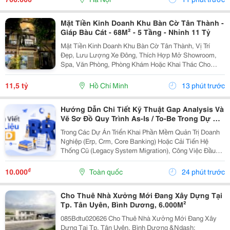
Mặt Tiền Kinh Doanh Khu Bàn Cờ Tân Thành -
Giáp Bàu Cát - 68M² - 5 Tầng - Nhỉnh 11 Tỷ
Mặt Tiền Kinh Doanh Khu Bàn Cờ Tân Thành, Vị Trí
Đẹp, Lưu Lượng Xe Đông, Thích Hợp Mở Showroom,
Spa, Văn Phòng, Phòng Khám Hoặc Khai Thác Cho
Thuê. Ưu Điểm Nổi Bật: Diện Tích: 68M&Sup2; Kết
Cấu: 4 Tầng + Sân Thượng 6 Phòng Ngủ Khép Kín...
11,5 tỷ
Hồ Chí Minh
13 phút trước
Hướng Dẫn Chi Tiết Kỹ Thuật Gap Analysis Và
Vẽ Sơ Đồ Quy Trình As-Is / To-Be Trong Dự Án
Chuyển Đổi Số
Trong Các Dự Án Triển Khai Phần Mềm Quản Trị Doanh
Nghiệp (Erp, Crm, Core Banking) Hoặc Cải Tiến Hệ
Thống Cũ (Legacy System Migration), Công Việc Đầu
Tiên Và Quan Trọng Nhất Của It Ba Không Phải Là Nhảy
Vào Thiết Kế Ngay Tính Năng Mới. Thay Vào Đó,...
₫
10.000
Toàn quốc
24 phút trước
Cho Thuê Nhà Xưởng Mới Đang Xây Dựng Tại
Tp. Tân Uyên, Bình Dương, 6.000M²
085Bdtu020626 Cho Thuê Nhà Xưởng Mới Đang Xây
Dựng Tại Tp. Tân Uyên, Bình Dương &Ndash;