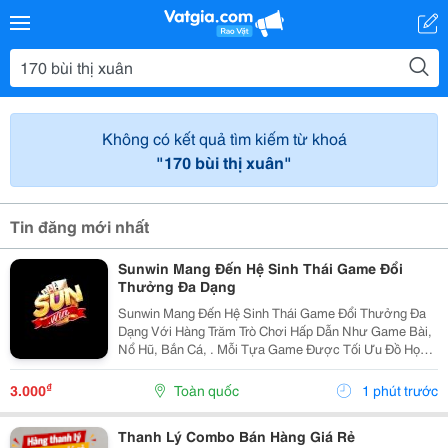
Không có kết quả tìm kiếm từ khoá
"170 bùi thị xuân"
Tin đăng mới nhất
Sunwin Mang Đến Hệ Sinh Thái Game Đổi
Thưởng Đa Dạng
Sunwin Mang Đến Hệ Sinh Thái Game Đổi Thưởng Đa
Dạng Với Hàng Trăm Trò Chơi Hấp Dẫn Như Game Bài,
Nổ Hũ, Bắn Cá, . Mỗi Tựa Game Được Tối Ưu Đồ Họa
Sắc Nét, Thao Tác Mượt Mà, Tỷ Lệ Trả Thưởng Cạnh
Tranh Cùng Hệ Thống Bảo Mật Hiện Đại.
₫
3.000
Toàn quốc
1 phút trước
Thanh Lý Combo Bán Hàng Giá Rẻ