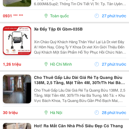
6.000M&Sup2; Thông Tin Chi Tiết Vị Trí: Tp. Tân Uyên,
Bình Dương. Tổng Diện Tích Khuôn Viên Đất:
9.800M&Sup2; Diện Tích Sử Dụng Tổng Diện Tích Nhà
0931 *** ***
Toàn quốc
27 phút trước
Xưởng:...
Xe Đẩy Tập Đi Gbm-035B
Xin Chào Quý Khách Hàng Thân Yêu! Lại Là Dr.viet Đây
Ạ! Hôm Nay, Công Ty Y Khoa Dr.viet Xin Giới Thiệu Đến
Quý Khách Một Sản Phẩm Hỗ Trợ Phục Hồi Chức Năng
Vô Cùng Tiện Lợi, Giúp Người Cao Tuổi, Người Bệnh
Và Người Gặp Khó Khăn Trong Vận Động Có...
1,26 triệu
Hồ Chí Minh
27 phút trước
Cho Thuê Gấp Lâu Dài Giá Rẻ Tạ Quang Bửu
138M, 2,5 Tầng, Mặt Tiền 4M, 30Tr/Th Hai Bà
Trưng.
Cho Thuê Gấp Lâu Dài Giá Rẻ Tạ Quang Bửu 138M, 2,5
Tầng, Mặt Tiền 4M, 30Tr/Th Hai Bà Trưng. Mô Tả: + Khu
Vực Bách Khoa, Tạ Quang Bửu Gần Phố Bạch Mai,
Hơn 30 Nghìn Sinh Viên Các Trường Đại Học Tốp Đầu
Cả Nước Bách &Ndash; Kinh - Xây-Mở Kinh Doanh...
30 triệu
Hà Nội
28 phút trước
Hot! Ra Mắt Căn Nhà Phố Siêu Đẹp Có Thang