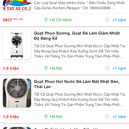
Các Loại Quạt Máy:senko,Asia. * Đèn Chiếu Sáng Khẩn
Cấp,Duhal,Kentom,Paragon * Dđ: 0909420898-
0902780898 Cty Bán Sỉ Thiết Bị Điện Tphcm Chuyên
Phân Phối Thiết Bị Điện Cho Công Trình Và C
0837 *** ***
Hồ Chí Minh
>1 năm
Quạt Phun Sương, Quạt Đá Làm Giảm Nhiệt
Độ Đáng Kể
Tất Cả Quạt Phun Sương Mới Nhất Được Cập Nhật Tại
Đây Mong Quý Khách Kéo Xuống Dưới Để Tìm Hiểu
Thêm Về Thông Tin Sản Phẩm Trung Tâm Phân Phối Và
Bảo Hành Sản Phẩm Số 2 Ngõ 105/15 Doãn Kế Thiện,
Mai Dịch, Cầu Giấy, Hà Nội Đt : 0984.65.198
1,6 triệu
Hà Nội
>1 năm
Quạt Phun Hơi Nước Đá Làm Mát Nhật Bản,
Thái Lan
Tất Cả Quạt Phun Sương Mới Nhất Được Cập Nhật Tại
Đây Mong Quý Khách Kéo Xuống Dưới Để Tìm Hiểu
Thêm Về Thông Tin Sản Phẩm Trung Tâm Phân Phối Và
Bảo Hành Sản Phẩm Số 2 Ngõ 105/15 Doãn Kế Thiện,
Mai Dịch, Cầu Giấy, Hà Nội Đt : 0984.65.198
1,6 triệu
Hà Nội
>1 năm