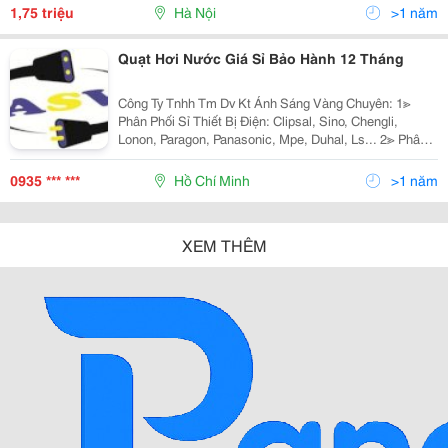
Mai Dịch, Cầu Giấy, Hà Nội Đt : 0984.65.198
1,75 triệu
Hà Nội
>1 năm
Quạt Hơi Nước Giá Sỉ Bảo Hành 12 Tháng
Công Ty Tnhh Tm Dv Kt Ánh Sáng Vàng Chuyên: 1≫
Phân Phối Sỉ Thiết Bị Điện: Clipsal, Sino, Chengli,
Lonon, Paragon, Panasonic, Mpe, Duhal, Ls... 2≫ Phân
Phối Đèn Chiếu Sáng Nội Ngoại Thất: Hufa Lighting,
Fata Lighting, Euroto, Nét Việt, Sano,
0935 *** ***
Hồ Chí Minh
>1 năm
XEM THÊM