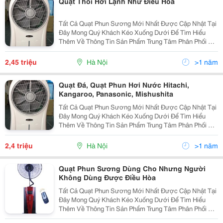
Quạt Thổi Hơi Lạnh Như Điều Hòa
Tất Cả Quạt Phun Sương Mới Nhất Được Cập Nhật Tại
Đây Mong Quý Khách Kéo Xuống Dưới Để Tìm Hiểu
Thêm Về Thông Tin Sản Phẩm Trung Tâm Phân Phối Và
Bảo Hành Sản Phẩm Số 2 Ngõ 105/15 Doãn Kế Thiện,
Mai Dịch, Cầu Giấy, Hà Nội Đt : 0984.65.198
2,45 triệu
Hà Nội
>1 năm
Quạt Đá, Quạt Phun Hơi Nước Hitachi,
Kangaroo, Panasonic, Mishushita
Tất Cả Quạt Phun Sương Mới Nhất Được Cập Nhật Tại
Đây Mong Quý Khách Kéo Xuống Dưới Để Tìm Hiểu
Thêm Về Thông Tin Sản Phẩm Trung Tâm Phân Phối Và
Bảo Hành Sản Phẩm Số 2 Ngõ 105/15 Doãn Kế Thiện,
Mai Dịch, Cầu Giấy, Hà Nội Đt : 0984.65.198
2,4 triệu
Hà Nội
>1 năm
Quạt Phun Sương Dùng Cho Nhưng Người
Không Dùng Được Điều Hòa
Tất Cả Quạt Phun Sương Mới Nhất Được Cập Nhật Tại
Đây Mong Quý Khách Kéo Xuống Dưới Để Tìm Hiểu
Thêm Về Thông Tin Sản Phẩm Trung Tâm Phân Phối Và
Bảo Hành Sản Phẩm Số 2 Ngõ 105/15 Doãn Kế Thiện,