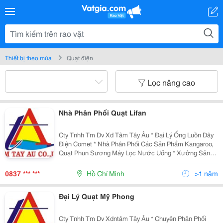
Thiết bị theo mùa
Quạt điện
Lọc nâng cao
Nhà Phân Phối Quạt Lifan
Cty Tnhh Tm Dv Xd Tâm Tây Âu * Đại Lý Ống Luồn Dây
Điện Comet * Nhà Phân Phối Các Sản Phẩm Kangaroo,
Quạt Phun Sương Máy Lọc Nước Uống * Xưởng Sản
Xuất Thang Máng Cáp Truking Theo Kích Thướt *
Chuyên Phân Phối Các Loại Quạt Máy:senko,Asia
0837 *** ***
Hồ Chí Minh
>1 năm
Đại Lý Quạt Mỹ Phong
Cty Tnhh Tm Dv Xdntâm Tây Âu * Chuyên Phân Phối