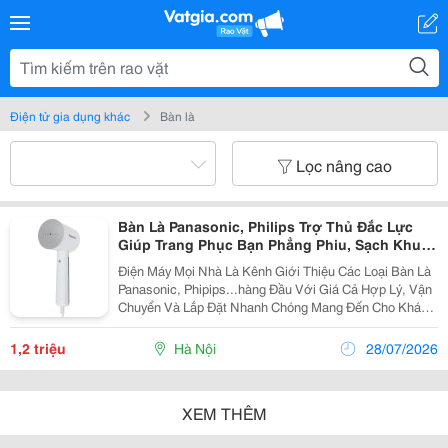
Điện tử gia dụng khác
Bàn là
Lọc nâng cao
Bàn Là Panasonic, Philips Trợ Thủ Đắc Lực
Giúp Trang Phục Bạn Phẳng Phiu, Sạch Khuẩn
Mỗi Ngày
Điện Máy Mọi Nhà Là Kênh Giới Thiệu Các Loại Bàn Là
Panasonic, Phipips...hàng Đầu Với Giá Cả Hợp Lý, Vận
Chuyển Và Lắp Đặt Nhanh Chóng Mang Đến Cho Khách
Hàng Sự Tiên Lợi Nhất. Bàn Là Hơi Nước Cầm Tay
Philips Sth5010/70(Mẫu Mới) Gía:...
1,2 triệu
Hà Nội
28/07/2026
XEM THÊM