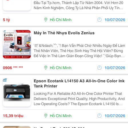
Đầu Tại Tp.hcm, Thành Lập Từ Năm 2004. Với Hơn 20
Năm Kinh Nghiệm, Công Ty Là Nhà Phân Phối Uy Tín
Của Hp, Canon, Epson Và Brother, Đồng Thời Là Đối
Tác Tin Cậy Của Hơn 10.000 Doanh Nghiệp Và Tổ
5 tỷ
Hồ Chí Minh
10/07/2026
Chức...
Máy In Thẻ Nhựa Evolis Zenius
̉ Đ̣̂ ̉ &Ndash; ̂́ ̣̂ ̛̀ , ̉ ́! Bạn Vẫn Phải Chờ Nhiều Ngày Để Làm
Thẻ Nhân Viên, Thẻ Học Sinh Hay Thẻ Hội Viên? Đừng
Để Việc In Thẻ Làm Gián Đoạn Công Việc! ́ ̉ ̛̣ Giúp Bạn In
Thẻ Ngay Tại Văn Phòng, Nhanh Chóng Và Chuyên
Nghiệp. ...
0906 *** ***
Hồ Chí Minh
10/07/2026
Epson Ecotank L14150 A3 All-In-One Color Ink
Tank Printer
Looking For A Reliable A3 All-In-One Color Printer That
Delivers Exceptional Print Quality, High Productivity, And
Low Operating Costs? The Epson Ecotank L14150 Is
The Ideal Solution For Businesses, Offices, Design
Studios, Retail Stores, And Home...
15,39 triệu
Hồ Chí Minh
10/07/2026