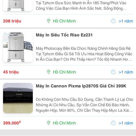
Tại Tphcm Đưa Sức Mạnh In Ấn 185 Trang/Phút Vào
Công Việc Của Bạn Hình Ảnh Sắc Nét, Sống Động
Mang Lại Cho Bạn Ấn Tượng Lý Tưởng Trên Trang Giấy.
Hiệu Suất Cao, In Nhiều Bản Hơn,
208 triệu
Hồ Chí Minh
>1 năm
Máy In Siêu Tốc Riso Ez231
Máy Photocopy Bền Đa Chức Năng Chính Hãng Giá Rẻ
Tại Tphcm Điều Gì Sẽ Tối Ưu Hóa Hoạt Động Công Việc
In Ấn Của Bạn? Chi Phí Thấp Hơn? Tốc Độ Nhanh Hơn?
Chất Lượng Hình Ảnh Cao Hơn? Dòng Riso Ez Sao
Chép Kỹ Thuật Số Cung Cấp Chi Phí Vận...
45 triệu
Hồ Chí Minh
>1 năm
Máy In Cannon Pixma Ip2870S Giá Chỉ 399K
Do Không Còn Nhu Cầu Sử Dụng, Cần Thanh Lý Lại Cho
Những Ai Có Nhu Cầu, Sp Vẫn Còn Chế Độ Bảo Hành,
Nguyên Hộp, Mới 90%, Chỉ Cần Thay Hộp Mực Là Xài
Ok Như Máy Mới Nhé, Phù Hợp Với Những Ai Đang
Làm Việc Tại Nhà Cần Sử Dụng Máy In Nhỏ Gọn Dễ
₫
399.000
Hồ Chí Minh
>1 năm
Sài. (...