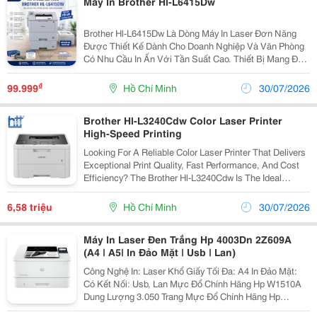
Máy In Brother Hl-L6415Dw
Brother Hl-L6415Dw Là Dòng Máy In Laser Đơn Năng
Được Thiết Kế Dành Cho Doanh Nghiệp Và Văn Phòng
Có Nhu Cầu In Ấn Với Tần Suất Cao. Thiết Bị Mang Đến
Hiệu Suất Ổn Định, Tốc Độ In Nhanh Và Chi Phí Vận
Hành Hợp Lý, Giúp Tối Ưu Công Việc Mỗi Ngày. Ưu...
₫
99.999
Hồ Chí Minh
30/07/2026
Brother Hl-L3240Cdw Color Laser Printer
High-Speed Printing
Looking For A Reliable Color Laser Printer That Delivers
Exceptional Print Quality, Fast Performance, And Cost
Efficiency? The Brother Hl-L3240Cdw Is The Ideal
Solution For Businesses, Offices, And Professional
Users. Featuring High-Quality Color...
6,58 triệu
Hồ Chí Minh
30/07/2026
Máy In Laser Đen Trắng Hp 4003Dn 2Z609A
(A4 | A5| In Đảo Mặt | Usb | Lan)
Công Nghệ In: Laser Khổ Giấy Tối Đa: A4 In Đảo Mặt:
Có Kết Nối: Usb, Lan Mực Đổ Chính Hãng Hp W1510A
Dung Lượng 3.050 Trang Mực Đổ Chính Hãng Hp
W1510X Dung Lượng 9.700 Trang Công Ty Tnhh Tm Dv