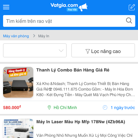
Máy văn phòng
Máy In
Lọc nâng cao
Thanh Lý Combo Bán Hàng Giá Rẻ
Xả Kho &Ndash; Thanh Lý Combo Thiết Bị Bán Hàng
Giá Rẻ☎️ 0946.111.675 Combo Gồm: - Máy In Hóa Đơn
K80 - Két Đựng Tiền - Máy Quét Mã Vạch Phù Hợp Cho
Tạp Hóa, Shop, Siêu Thị Mini, Quán Ăn, Cafe... ☎️ Liên
Hệ: 0946.111.675 Kazuko Việt Nam...
₫
580.000
Hồ Chí Minh
1 ngày trước
Máy In Laser Màu Hp Mfp 178Nw (4Zb96A)
Văn Phòng Nhỏ Nhưng Muốn Xử Lý Mọi Công Việc Chỉ