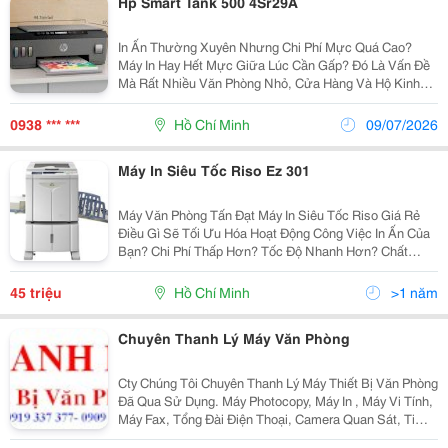
Hp Smart Tank 500 4Sr29A
In Ấn Thường Xuyên Nhưng Chi Phí Mực Quá Cao?
Máy In Hay Hết Mực Giữa Lúc Cần Gấp? Đó Là Vấn Đề
Mà Rất Nhiều Văn Phòng Nhỏ, Cửa Hàng Và Hộ Kinh
Doanh Đang Gặp Phải. Hp Smart Tank 500 4Sr29A Là
Giải Pháp Giúp Tiết Kiệm Chi Phí Nhưng Vẫn Đảm Bảo
0938 *** ***
Hồ Chí Minh
09/07/2026
Chất...
Máy In Siêu Tốc Riso Ez 301
Máy Văn Phòng Tấn Đạt Máy In Siêu Tốc Riso Giá Rẻ
Điều Gì Sẽ Tối Ưu Hóa Hoạt Động Công Việc In Ấn Của
Bạn? Chi Phí Thấp Hơn? Tốc Độ Nhanh Hơn? Chất
Lượng Hình Ảnh Cao Hơn? Dòng Riso Ez Sao Chép Kỹ
Thuật Số Cung Cấp Chi Phí Vận Hàn
45 triệu
Hồ Chí Minh
>1 năm
Chuyên Thanh Lý Máy Văn Phòng
Cty Chúng Tôi Chuyên Thanh Lý Máy Thiết Bị Văn Phòng
Đã Qua Sử Dụng. Máy Photocopy, Máy In , Máy Vi Tính,
Máy Fax, Tổng Đài Điện Thoại, Camera Quan Sát, Ti
Vi.... Thủ Tục Nhanh Gọn. Thanh Toán Tiền 1 Lần.