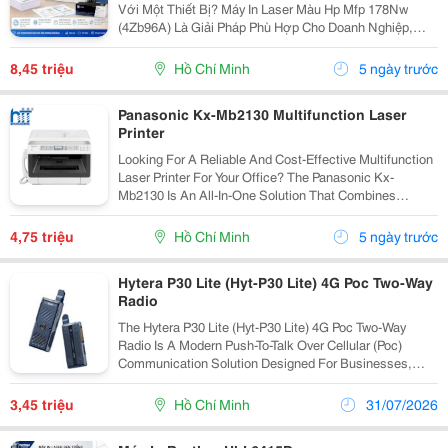
Với Một Thiết Bị? Máy In Laser Màu Hp Mfp 178Nw
(4Zb96A) Là Giải Pháp Phù Hợp Cho Doanh Nghiệp,
Cửa Hàng Và Gia Đình, Giúp Tiết Kiệm Chi Phí Đầu Tư
Nhưng Vẫn Đáp Ứng Đầy Đủ Nhu Cầu In Ấn Hằng Ngày.
8,45 triệu
Hồ Chí Minh
5 ngày trước
...
Panasonic Kx-Mb2130 Multifunction Laser
Printer
Looking For A Reliable And Cost-Effective Multifunction
Laser Printer For Your Office? The Panasonic Kx-
Mb2130 Is An All-In-One Solution That Combines
Printing, Copying, Scanning, And Faxing In A Compact
Design. With Automatic Duplex Printing And...
4,75 triệu
Hồ Chí Minh
5 ngày trước
Hytera P30 Lite (Hyt-P30 Lite) 4G Poc Two-Way
Radio
The Hytera P30 Lite (Hyt-P30 Lite) 4G Poc Two-Way
Radio Is A Modern Push-To-Talk Over Cellular (Poc)
Communication Solution Designed For Businesses,
Retail Chains, Logistics, Transportation, Security
Services, Manufacturing, And Other Organizations...
3,45 triệu
Hồ Chí Minh
31/07/2026