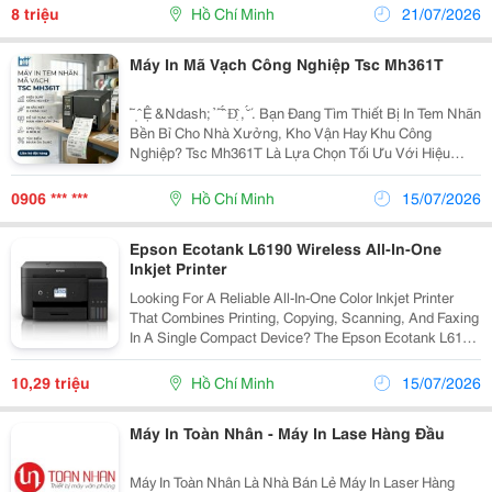
Hợp Thành Thịnh 406/55 Cộng Hòa, P. Tân...
8 triệu
Hồ Chí Minh
21/07/2026
Máy In Mã Vạch Công Nghiệp Tsc Mh361T
́ ̃ ̣ ̂ Ệ &Ndash; ̉ ́ ̃ ̂́ Đ̣̂ , ̆́ ́. Bạn Đang Tìm Thiết Bị In Tem Nhãn
Bền Bỉ Cho Nhà Xưởng, Kho Vận Hay Khu Công
Nghiệp? Tsc Mh361T Là Lựa Chọn Tối Ưu Với Hiệu
Năng Mạnh Mẽ, Vận Hành Ổn Định Và Linh Hoạt Trong
Mọi Môi Trường. Thông Số Nổi...
0906 *** ***
Hồ Chí Minh
15/07/2026
Epson Ecotank L6190 Wireless All-In-One
Inkjet Printer
Looking For A Reliable All-In-One Color Inkjet Printer
That Combines Printing, Copying, Scanning, And Faxing
In A Single Compact Device? The Epson Ecotank L6190
Wireless All-In-One Printer Is Designed To Deliver
Exceptional Productivity, Low...
10,29 triệu
Hồ Chí Minh
15/07/2026
Máy In Toàn Nhân - Máy In Lase Hàng Đầu
Máy In Toàn Nhân Là Nhà Bán Lẻ Máy In Laser Hàng