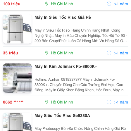
Không Ngại Xa. Thanh Lý Đúng...
100 triệu
Hồ Chí Minh
>1 năm
Máy In Siêu Tốc Riso Giá Rẻ
Máy In Siêu Tốc Riso. Hàng Chính Hãng Nhật. Công
Nghệ Nhật. Máy In Màu Chuyên Nghiệp. Tốc Độ Từ 90 -
200 Bản Chụp/Phút Luôn Có Hàng Mới Và Hàng Đã Qua
Sử Dụng. Tuổi Thọ Vật Tư Siêu Bền
35 triệu
Hồ Chí Minh
>1 năm
Máy In Kim Jolimark Fp-8800K+
Hotline: A.nhàn 0919337377 Máy In Jolimark Fp-
8800K+. Chuyên Dùng Cho Các Trường Đại Học, Cao
Đẳng. Máy In Giấy Khen Bằng Khen, Hóa Đơn, Máy In
Bằng Khen Khổ A3, Máy In Giấy Khen Khổ A3, Máy In
Bằng Tốt Nghiệp, Máy Chuyên
0862 *** ***
Hồ Chí Minh
>1 năm
Máy Siêu Tốc Riso Se9380A
Máy Photocopy Bền Đa Chức Năng Chính Hãng Giá Rẻ