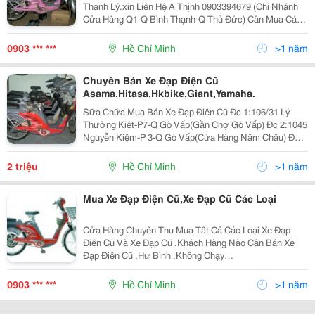
Thanh Lý.xin Liên Hệ A Thịnh 0903394679 (Chi Nhánh
Cửa Hàng Q1-Q Bình Thạnh-Q Thủ Đức) Cần Mua Các
Loại Xe Đạp Điện Cũ,Hư Bình,Không Chạy Được,Để
Lâu Không Chạy.... Giá Mua Cao Nhất Tphcm, Nhiệt
0903 *** ***
Hồ Chí Minh
>1 năm
Chuyên Bán Xe Đạp Điện Cũ
Asama,Hitasa,Hkbike,Giant,Yamaha.
Sữa Chữa Mua Bán Xe Đạp Điện Cũ Đc 1:106/31 Lý
Thường Kiệt-P7-Q Gò Vấp(Gần Chợ Gò Vấp) Đc 2:1045
Nguyễn Kiệm-P 3-Q Gò Vấp(Cửa Hàng Năm Châu) Đc
3:1A Nguyễn Đình Chiểu-P Đakao-Q1(Gọi Trước Khi
Tới,Cảm Ơn). Qúy Khách Có Nhu Cầu
2 triệu
Hồ Chí Minh
>1 năm
Mua Xe Đạp Điện Cũ,Xe Đạp Cũ Các Loại
Cửa Hàng Chuyên Thu Mua Tất Cả Các Loại Xe Đạp
Điện Cũ Và Xe Đạp Cũ .Khách Hàng Nào Cần Bán Xe
Đạp Điện Cũ ,Hư Bình ,Không Chạy
Được&Hellip;&Hellip;Hãy Liên Hệ A Thịnh
0903394679.Đến Tận Nhà Mua Xe,Không Ngại Xa.
0903 *** ***
Hồ Chí Minh
>1 năm