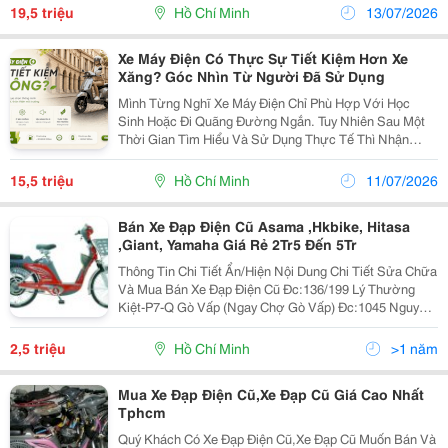
Thị Trường, Câu Hỏi Nên Mua Xe Máy Điện Hãng Nào...
19,5 triệu
Hồ Chí Minh
13/07/2026
Xe Máy Điện Có Thực Sự Tiết Kiệm Hơn Xe
Xăng? Góc Nhìn Từ Người Đã Sử Dụng
Mình Từng Nghĩ Xe Máy Điện Chỉ Phù Hợp Với Học
Sinh Hoặc Đi Quãng Đường Ngắn. Tuy Nhiên Sau Một
Thời Gian Tìm Hiểu Và Sử Dụng Thực Tế Thì Nhận
Thấy Khoản Tiền Phải Bỏ Ra Mỗi Tháng Thấp Hơn Đáng
Kể So Với Xe Máy Chạy Xăng. Nếu Xe Xăng Phải Đổ
15,5 triệu
Hồ Chí Minh
11/07/2026
Nhiên...
Bán Xe Đạp Điện Cũ Asama ,Hkbike, Hitasa
,Giant, Yamaha Giá Rẻ 2Tr5 Đến 5Tr
Thông Tin Chi Tiết Ẩn/Hiện Nội Dung Chi Tiết Sửa Chữa
Và Mua Bán Xe Đạp Điện Cũ Đc:136/199 Lý Thường
Kiệt-P7-Q Gò Vấp (Ngay Chợ Gò Vấp) Đc:1045 Nguyễn
Kiễm-P 3-Q Gò Vấp(Cửa Hàng Năm Châu) Đc:1A
Nguyễn Đình Chiểu-
2,5 triệu
Hồ Chí Minh
>1 năm
Mua Xe Đạp Điện Cũ,Xe Đạp Cũ Giá Cao Nhất
Tphcm
Quý Khách Có Xe Đạp Điện Cũ,Xe Đạp Cũ Muốn Bán Và