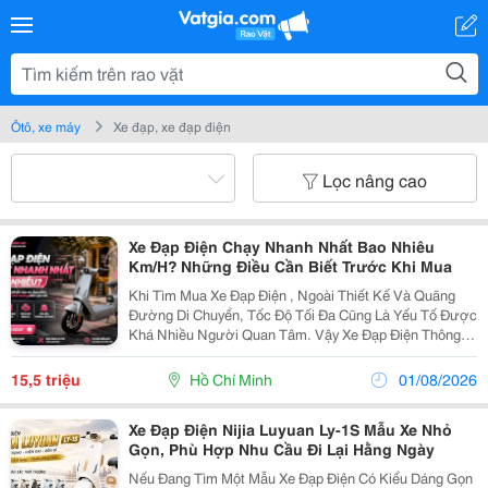
Ôtô, xe máy
Xe đạp, xe đạp điện
Lọc nâng cao
Xe Đạp Điện Chạy Nhanh Nhất Bao Nhiêu
Km/H? Những Điều Cần Biết Trước Khi Mua
Khi Tìm Mua Xe Đạp Điện , Ngoài Thiết Kế Và Quãng
Đường Di Chuyển, Tốc Độ Tối Đa Cũng Là Yếu Tố Được
Khá Nhiều Người Quan Tâm. Vậy Xe Đạp Điện Thông
Thường Chạy Được Bao Nhiêu Km/H Và Những Mẫu
Xe Tốc Độ Cao Có Gì Khác Biệt? Xe Đạp Điện
15,5 triệu
Hồ Chí Minh
01/08/2026
Thường...
Xe Đạp Điện Nijia Luyuan Ly-1S Mẫu Xe Nhỏ
Gọn, Phù Hợp Nhu Cầu Đi Lại Hằng Ngày
Nếu Đang Tìm Một Mẫu Xe Đạp Điện Có Kiểu Dáng Gọn