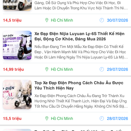
Gàng, Dễ Sử Dụng Và Phù Hợp Cho Việc Đi Học, Đi
Làm Hoặc Di Chuyển Trong Khu Vực Nội Thành Thì Nijia
Luyuan Ly-1S Là Một Lựa Chọn Đáng Để Tham Khảo.
Điểm Dễ Nhận Thấy Ở Dòng Xe Này Là Thiết Kế Khá...
14,5 triệu
Hồ Chí Minh
30/07/2026
Xe Đạp Điện Nijia Luyuan Ly-6S Thiết Kế Hiện
Đại, Động Cơ Khỏe, Đáng Mua 2026
Nếu Bạn Đang Tìm Một Mẫu Xe Đạp Điện Có Thiết Kế
Đẹp , Vận Hành Mạnh Mẽ Và Phù Hợp Cho Việc Đi Học
Hoặc Đi Làm Hằng Ngày Thì Nijia Luyuan Ly-6S Là Một
Lựa Chọn Rất Đáng Cân Nhắc. Điểm Thu Hút Đầu Tiên
Của Ly-6S Là Ngoại Hình Trẻ Trung Với Nhiều...
14,99 triệu
Hồ Chí Minh
29/07/2026
Top Xe Đạp Điện Phong Cách Châu Âu Được
Yêu Thích Hiện Nay
Xe Đạp Điện Phong Cách Châu Âu Đang Trở Thành Xu
Hướng Nhờ Thiết Kế Thanh Lịch, Hiện Đại Và Đáp Ứng
Tốt Nhu Cầu Di Chuyển Hằng Ngày. Không Chỉ Nổi Bật
Về Ngoại Hình, Các Mẫu Xe Còn Được Trang Bị Nhiều
Công Nghệ Tiện Ích Giúp Người Dùng Có Trải Nghiệm...
15,5 triệu
Hồ Chí Minh
28/07/2026