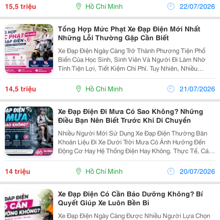
Lượng Sẽ Giúp Di Chuyển Mạnh Mẽ, Tiết Kiệm Điện Và
15,5 triệu
Hồ Chí Minh
22/07/2026
Có Tuổi Thọ...
Tổng Hợp Mức Phạt Xe Đạp Điện Mới Nhất
Những Lỗi Thường Gặp Cần Biết
Xe Đạp Điện Ngày Càng Trở Thành Phương Tiện Phổ
Biến Của Học Sinh, Sinh Viên Và Người Đi Làm Nhờ
Tính Tiện Lợi, Tiết Kiệm Chi Phí. Tuy Nhiên, Nhiều
Người Vẫn Nghĩ Rằng Xe Đạp Điện Sẽ Không Bị Xử
Phạt Khi Vi Phạm Giao Thông. Thực Tế, Người Điều
14,5 triệu
Hồ Chí Minh
21/07/2026
Khiển...
Xe Đạp Điện Đi Mưa Có Sao Không? Những
Điều Bạn Nên Biết Trước Khi Di Chuyển
Nhiều Người Mới Sử Dụng Xe Đạp Điện Thường Băn
Khoăn Liệu Đi Xe Dưới Trời Mưa Có Ảnh Hưởng Đến
Động Cơ Hay Hệ Thống Điện Hay Không. Thực Tế, Các
Mẫu Xe Đạp Điện Chính Hãng Hiện Nay Đều Được Thiết
Kế Với Khả Năng Chống Nước Ở Mức Cơ Bản, Đủ Để
14 triệu
Hồ Chí Minh
20/07/2026
Vận...
Xe Đạp Điện Có Cần Bảo Dưỡng Không? Bí
Quyết Giúp Xe Luôn Bền Bỉ
Xe Đạp Điện Ngày Càng Được Nhiều Người Lựa Chọn