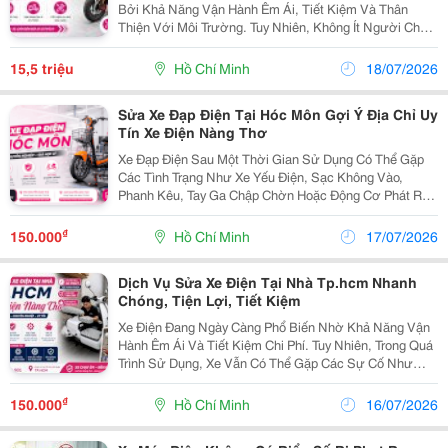
Bởi Khả Năng Vận Hành Êm Ái, Tiết Kiệm Và Thân
Thiện Với Môi Trường. Tuy Nhiên, Không Ít Người Cho
Rằng Xe Điện Ít Hỏng Nên Không Cần Bảo Dưỡng Định
Kỳ. Thực Tế, Đây Là Quan Niệm Chưa Chính Xác. Vì...
15,5 triệu
Hồ Chí Minh
18/07/2026
Sửa Xe Đạp Điện Tại Hóc Môn Gợi Ý Địa Chỉ Uy
Tín Xe Điện Nàng Thơ
Xe Đạp Điện Sau Một Thời Gian Sử Dụng Có Thể Gặp
Các Tình Trạng Như Xe Yếu Điện, Sạc Không Vào,
Phanh Kêu, Tay Ga Chập Chờn Hoặc Động Cơ Phát Ra
Tiếng Ồn. Khi Đó, Việc Lựa Chọn Một Địa Chỉ Sửa
Chữa Uy Tín Sẽ Giúp Xe Hoạt Động Ổn Định Và Tiết
₫
150.000
Hồ Chí Minh
17/07/2026
Kiệm Chi...
Dịch Vụ Sửa Xe Điện Tại Nhà Tp.hcm Nhanh
Chóng, Tiện Lợi, Tiết Kiệm
Xe Điện Đang Ngày Càng Phổ Biến Nhờ Khả Năng Vận
Hành Êm Ái Và Tiết Kiệm Chi Phí. Tuy Nhiên, Trong Quá
Trình Sử Dụng, Xe Vẫn Có Thể Gặp Các Sự Cố Như
Không Lên Điện, Sạc Không Vào, Xe Yếu Pin, Mất Ga
Hay Hỏng Phanh. Khi Đó, Dịch Vụ Sửa Xe Điện Tại...
₫
150.000
Hồ Chí Minh
16/07/2026