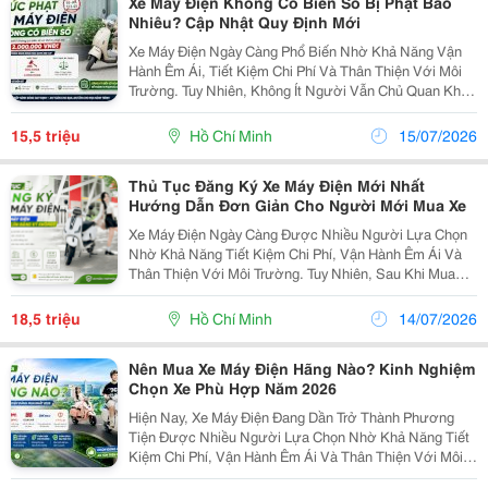
Xe Máy Điện Không Có Biển Số Bị Phạt Bao
Nhiêu? Cập Nhật Quy Định Mới
Xe Máy Điện Ngày Càng Phổ Biến Nhờ Khả Năng Vận
Hành Êm Ái, Tiết Kiệm Chi Phí Và Thân Thiện Với Môi
Trường. Tuy Nhiên, Không Ít Người Vẫn Chủ Quan Khi
Sử Dụng Xe Mà Chưa Đăng Ký Biển Số, Dẫn Đến Nguy
Cơ Bị Xử Phạt Khi Tham Gia Giao Thông. Theo...
15,5 triệu
Hồ Chí Minh
15/07/2026
Thủ Tục Đăng Ký Xe Máy Điện Mới Nhất
Hướng Dẫn Đơn Giản Cho Người Mới Mua Xe
Xe Máy Điện Ngày Càng Được Nhiều Người Lựa Chọn
Nhờ Khả Năng Tiết Kiệm Chi Phí, Vận Hành Êm Ái Và
Thân Thiện Với Môi Trường. Tuy Nhiên, Sau Khi Mua
Xe, Không Ít Người Băn Khoăn Về Quy Trình Đăng Ký
Biển Số. Nếu Bạn Cũng Đang Tìm Hiểu Thủ Tục Đăng
18,5 triệu
Hồ Chí Minh
14/07/2026
Ký...
Nên Mua Xe Máy Điện Hãng Nào? Kinh Nghiệm
Chọn Xe Phù Hợp Năm 2026
Hiện Nay, Xe Máy Điện Đang Dần Trở Thành Phương
Tiện Được Nhiều Người Lựa Chọn Nhờ Khả Năng Tiết
Kiệm Chi Phí, Vận Hành Êm Ái Và Thân Thiện Với Môi
Trường. Tuy Nhiên, Giữa Rất Nhiều Thương Hiệu Trên