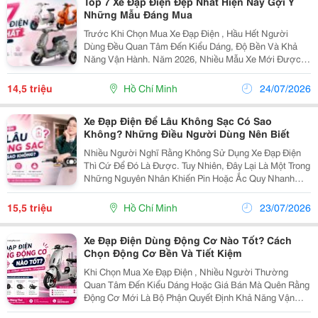
Top 7 Xe Đạp Điện Đẹp Nhất Hiện Nay Gợi Ý
Những Mẫu Đáng Mua
Trước Khi Chọn Mua Xe Đạp Điện , Hầu Hết Người
Dùng Đều Quan Tâm Đến Kiểu Dáng, Độ Bền Và Khả
Năng Vận Hành. Năm 2026, Nhiều Mẫu Xe Mới Được
Nâng Cấp Về Thiết Kế Lẫn Công Nghệ, Đáp Ứng Tốt
Nhu Cầu Của Học Sinh, Sinh Viên Và Người Đi Làm.
14,5 triệu
Hồ Chí Minh
24/07/2026
Dưới Đây Là...
Xe Đạp Điện Để Lâu Không Sạc Có Sao
Không? Những Điều Người Dùng Nên Biết
Nhiều Người Nghĩ Rằng Không Sử Dụng Xe Đạp Điện
Thì Cứ Để Đó Là Được. Tuy Nhiên, Đây Lại Là Một Trong
Những Nguyên Nhân Khiến Pin Hoặc Ắc Quy Nhanh
Xuống Cấp. Nếu Bạn Đang Thắc Mắc Xe Đạp Điện Để
Lâu Không Sạc Có Ảnh Hưởng Gì Không Thì Câu Trả
15,5 triệu
Hồ Chí Minh
23/07/2026
Lời Là...
Xe Đạp Điện Dùng Động Cơ Nào Tốt? Cách
Chọn Động Cơ Bền Và Tiết Kiệm
Khi Chọn Mua Xe Đạp Điện , Nhiều Người Thường
Quan Tâm Đến Kiểu Dáng Hoặc Giá Bán Mà Quên Rằng
Động Cơ Mới Là Bộ Phận Quyết Định Khả Năng Vận
Hành Của Xe. Một Chiếc Xe Sở Hữu Động Cơ Chất