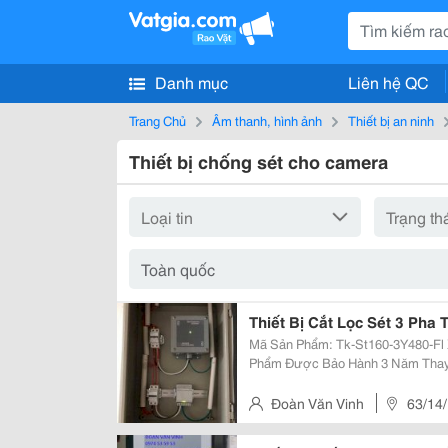
Danh mục
Liên hệ QC
Trang Chủ
Âm thanh, hình ảnh
Thiết bị an ninh
Thiết bị chống sét cho camera
Thiết Bị Cắt Lọc Sét 3 Pha 
Mã Sản Phẩm: Tk-St160-3Y480-Fl Xuất Xứ: Made In U.s.a Bảo Hành: Sản
Phẩm Được Bảo Hành 3 Năm Thay 
Trường Hợp Kể Cả Trong Trường Hợp Bị Sét Đánh 
Sét Năng Lượng Cao Và Xung...
Đoàn Văn Vinh
63/14/
Nhuận, Hồ Chí Minh, Việt Nam