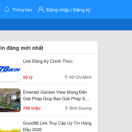
Đăng nhập / Đăng ký
Thông báo
in đăng mới nhất
Link Đăng Ký Chính Thức
50 tỷ
Hồ Chí Minh
Emerald Garden View Mang Đến
Giải Pháp Giúp Bạn Giải Pháp Sở
Hửu Chỉ 7Tr/Tháng
700 triệu
Bình Dương
Good88 Link Truy Cập Uy Tín Hàng
Đầu 2026