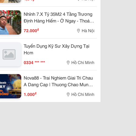
Nhỉnh 7.X Tỷ 35M2 4 Tầng Trương
Định Hàng Hiếm - Ở Ngay - Thoáng
Trước Sau. Sổ Đỏ Cất Két
₫
72.000
Hà Nội
Tuyển Dụng Kỹ Sư Xây Dựng Tại
Hcm
0334 *** ***
Hồ Chí Minh
Nova88 - Trai Nghiem Giai Tri Chau
A Dang Cap | Thuong Chao Mung
888K
₫
1.000
Hồ Chí Minh