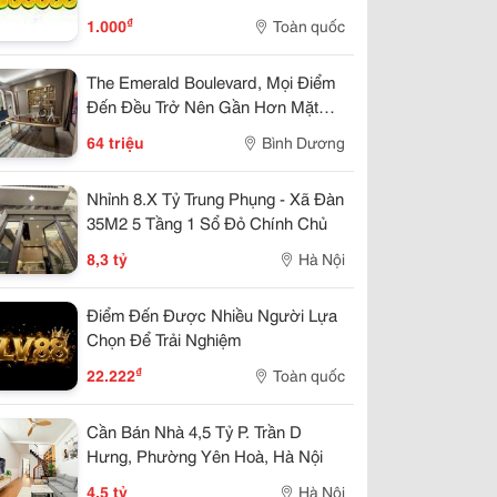
₫
1.000
Toàn quốc
The Emerald Boulevard, Mọi Điểm
Đến Đều Trở Nên Gần Hơn Mặt
Tiền Quốc Lộ 13
64 triệu
Bình Dương
Nhỉnh 8.X Tỷ Trung Phụng - Xã Đàn
35M2 5 Tầng 1 Sổ Đỏ Chính Chủ
8,3 tỷ
Hà Nội
Điểm Đến Được Nhiều Người Lựa
Chọn Để Trải Nghiệm
₫
22.222
Toàn quốc
Cần Bán Nhà 4,5 Tỷ P. Trần D
Hưng, Phường Yên Hoà, Hà Nội
4,5 tỷ
Hà Nội