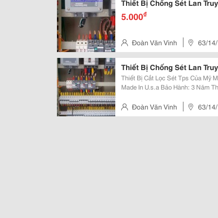
Thiết Bị Chống Sét Lan Tru
₫
5.000
Đoàn Văn Vinh
63/14/
Thiết Bị Chống Sét Lan Tru
Thiết Bị Cắt Lọc Sét Tps Của Mỹ Mã Sản Phẩm: Tk-Tt2-100-3Y480-Fl Xuất Xứ:
Made In U.s.a Bảo Hành: 3 Năm Thay Mới Miễn Phí Hoàn Toàn Sản Phẩm
Được Bảo Hành 3 Năm Thay Mới Mi
Trường Hợp Kể Cả Trong Trường Hợ
Đoàn Văn Vinh
63/14/
Nhuận, Hồ Chí Minh, Việt Nam