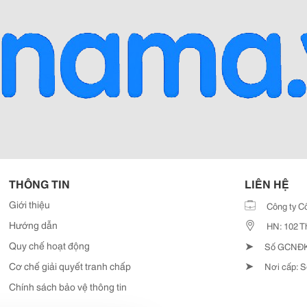
THÔNG TIN
LIÊN HỆ
Giới thiệu
Công ty C
Hướng dẫn
HN: 102 T
➤
Quy chế hoạt động
Số GCNĐKD
➤
Cơ chế giải quyết tranh chấp
Nơi cấp: S
Chính sách bảo vệ thông tin